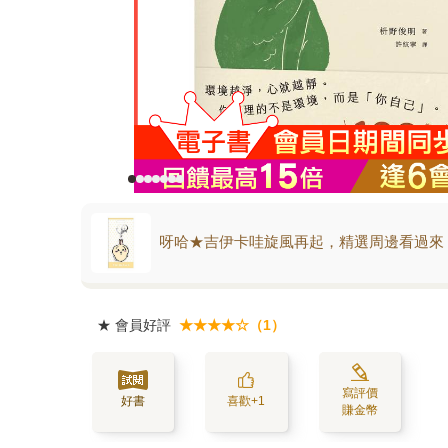
呀哈★吉伊卡哇旋風再起，精選周邊看過來
★
會員好評
★★★★☆（1）
寫評價
好書
喜歡+1
賺金幣