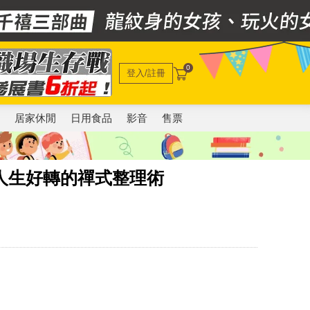
0
登入/註冊
電
居家休閒
日用食品
影音
售票
人生好轉的禪式整理術