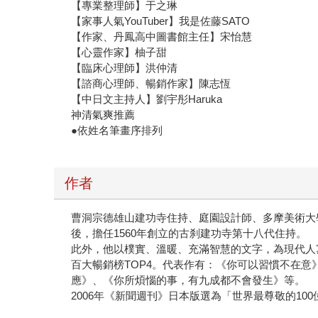
【專業整理師】于之琳
【家事人氣YouTuber】我是佐藤SATO
【作家、丹鳳高中圖書館主任】宋怡慧
【心靈作家】柚子甜
【臨床心理師】洪仲清
【諮商心理師、暢銷作家】陳志恆
【中日文主持人】劉宇彤Haruka
神清氣爽推薦
●依姓名筆畫序排列
作者
曹洞宗德雄山建功寺住持、庭園設計師、多摩美術大
後，擔任1560年創立的古刹建功寺第十八代住持。
此外，他以樸實、溫暖、充滿智慧的文字，為現代人寫
百大暢銷榜TOP4。代表作有：《你可以習慣不在
應》、《你所煩惱的事，有九成都不會發生》等。
2006年《新聞週刊》日本版選為「世界最尊敬的10