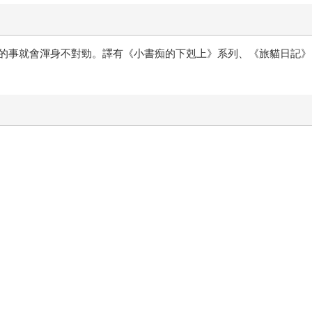
的事就會渾身不對勁。譯有《小書痴的下剋上》系列、《旅貓日記》