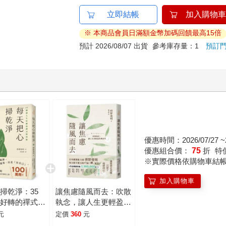
立即結帳
加入購物車
※ 本商品會員日滿額金幣加碼回饋最高15倍
預計 2026/08/07 出貨
參考庫存量：1
預訂
優惠時間：2026/07/27 ~2
優惠組合價：
75
折
特
※實際價格依購物車結
加入購物車
掃乾淨：35
讓焦慮隨風而去：吹散
生好轉的禪式整
執念，讓人生更輕盈的
禪思考
元
定價
360
元