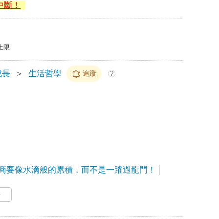
中斷！
上限
成長
＞
生活哲學
追蹤
?
商要像水滴般的累積，而不是一躍過龍門！
多