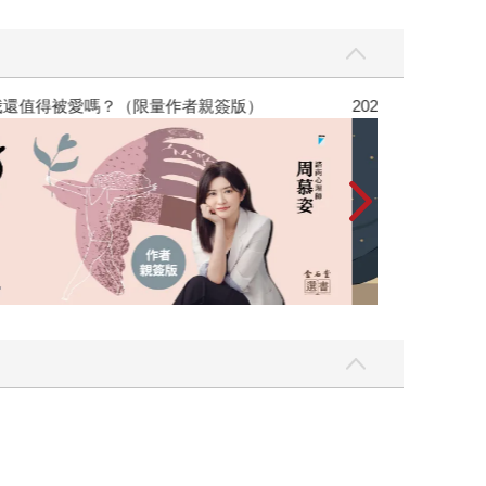
，我還值得被愛嗎？（限量作者親簽版）
2026年8月金