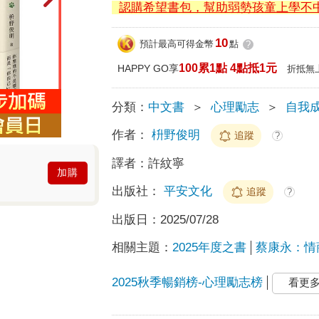
認購希望書包，幫助弱勢孩童上學不
10
預計最高可得金幣
點
?
100累1點 4點抵1元
HAPPY GO享
折抵無
分類：
中文書
＞
心理勵志
＞
自我
作者：
枡野俊明
追蹤
?
譯者：
許紋寧
加購
出版社：
平安文化
追蹤
?
出版日：
2025/07/28
相關主題：
2025年度之書
蔡康永：情
2025秋季暢銷榜-心理勵志榜
看更