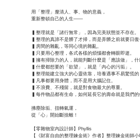
用「整理」釐清人、事、物的意義，
重新整頓自己的人生――
▍整理就是「諸行無常」，因為完美狀態並不存在。
▍整理的真諦不是髒了才掃，而是弄髒之前就要日復
▍房間的雜亂，等同心境的雜亂。
▍只要用心整理，各式各樣的煩惱都會轉眼即逝。
▍擁有掃除力的人，就能判斷什麼是「應該做」，什
▍什麼都想要的「欲望」，就是「內心的污垢」。
▍整理能建立強大的心靈依靠，培養遇事不易驚慌的
▍凡事都要用身體，而不是用大腦記住。
▍不浪費、不殘留，就是對食物最大的尊重。
▍每件物品都有生命，如何延長它的壽命就是我們的
拂塵除垢、扭轉氣運，
從「心」開始斷捨離！
【零雜物室內設計師】Phyllis
【《財富自由的整理鍊金術》作者】整理鍊金術師小