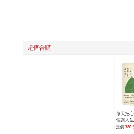
超值合購
每天把心
個讓人
理術
定價
320