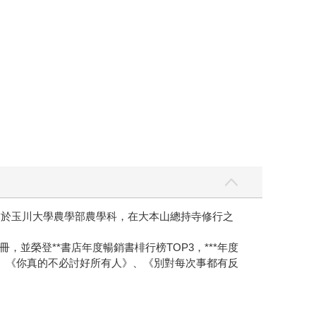
業於玉川大學農學部農學科，在大本山總持寺修行之
榮登**書店年度暢銷書棑行榜TOP3，***年度
、《你真的不必討好所有人》、《別對每次事都有反