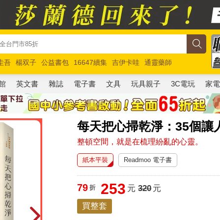
圭吾
楊双子
公益書包
16647續集
吉伊卡哇
通靈藥師
路邊攤新作
馬斯克
玩具總動員5
超慢跑
館
英文書
雜誌
電子書
文具
玩具親子
3C電玩
家
每天把心掃乾淨：35個讓
整頓空間，就是在梳理紛亂的心靈。
紙本平裝
Readmoo 電子書
253
79
折
元
320
元
買整套