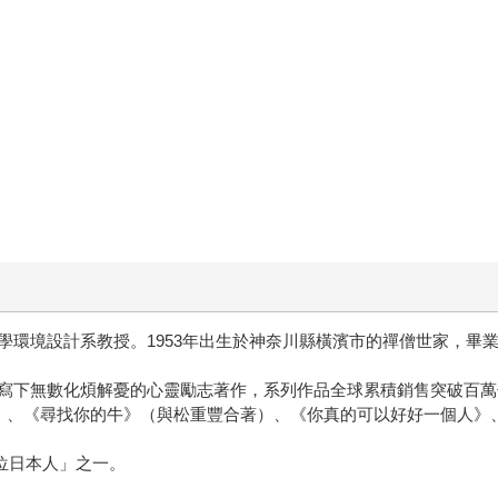
學環境設計系教授。1953年出生於神奈川縣橫濱市的禪僧世家，畢
下無數化煩解憂的心靈勵志著作，系列作品全球累積銷售突破百萬冊，並
意》、《尋找你的牛》（與松重豐合著）、《你真的可以好好一個人》
0位日本人」之一。