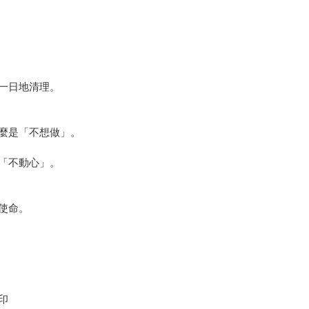
一日地清理。
麼是「不想做」。
「不動心」。
使命。
印