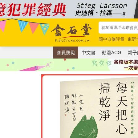
國中自修評量
東野
唯紅花綻放
奧德賽
會員獎勵
中文書
動漫ACG
親子