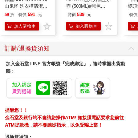
山鬼怪 洗衣槽清潔劑
壺 (500ML)#黑色
鏡頭
450公克-10包組
IMUTB01BK
591
539
59
折
特價
元
特價
元
特價
加入購物車
加入購物車
訂購/退換貨須知
加入金石堂 LINE 官方帳號『完成綁定』，隨時掌握出貨動
態：
提醒您！！
金石堂及銀行均不會請您操作ATM! 如接獲電話要求您前往
ATM提款機，請不要聽從指示，以免受騙上當！
退換貨須知：