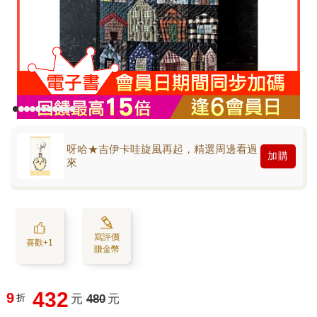
呀哈★吉伊卡哇旋風再起，精選周邊看過
加購
來
寫評價
喜歡+1
賺金幣
432
9
折
元
480
元