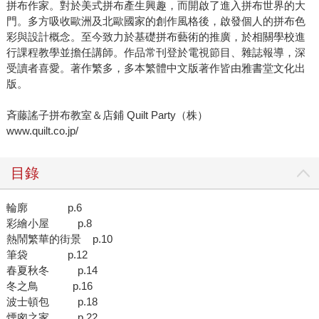
拼布作家。對於美式拼布產生興趣，而開啟了進入拼布世界的大
門。多方吸收歐洲及北歐國家的創作風格後，啟發個人的拼布色
彩與設計概念。至今致力於基礎拼布藝術的推廣，於相關學校進
行課程教學並擔任講師。作品常刊登於電視節目、雜誌報導，深
受讀者喜愛。著作繁多，多本繁體中文版著作皆由雅書堂文化出
版。
斉藤謠子拼布教室＆店鋪 Quilt Party（株）
www.quilt.co.jp/
目錄
輪廓 p.6
彩繪小屋 p.8
熱鬧繁華的街景 p.10
筆袋 p.12
春夏秋冬 p.14
冬之鳥 p.16
波士頓包 p.18
煙囪之家 p.22