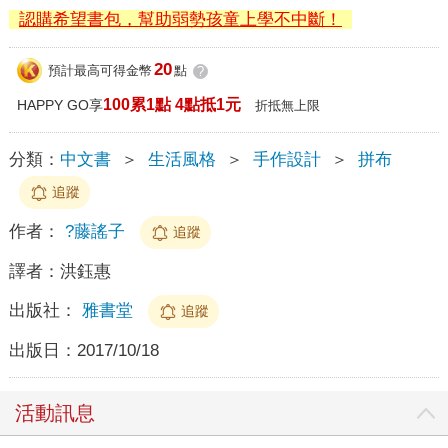
認購希望書包，幫助弱勢孩童上學不中斷！
20
預計最高可得金幣
點
?
100累1點 4點抵1元
HAPPY GO享
折抵無上限
分類：
中文書
＞
生活風格
＞
手作設計
＞
拼布
追蹤
作者：
?藤謠子
追蹤
譯者：
洪鈺惠
出版社：
雅書堂
追蹤
出版日：
2017/10/18
活動訊息