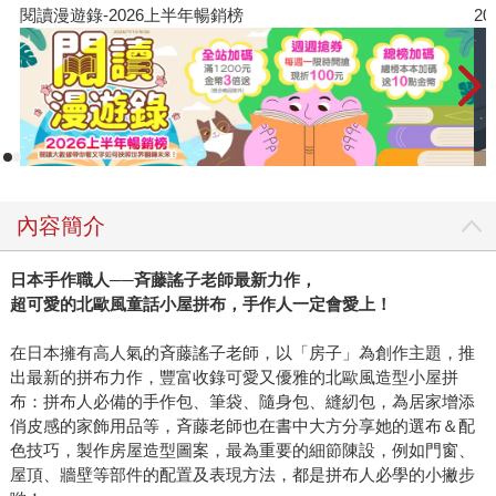
閱讀漫遊錄-2026上半年暢銷榜
2
內容簡介
日本手作職人
──
斉藤謠子老師最新力作，
超可愛的北歐風童話小屋拼布，手作人一定會愛上！
在日本擁有高人氣的斉藤謠子老師，以「房子」為創作主題，推
出最新的拼布力作，豐富收錄可愛又優雅的北歐風造型小屋拼
布：拼布人必備的手作包、筆袋、隨身包、縫紉包，為居家增添
俏皮感的家飾用品等，斉藤老師也在書中大方分享她的選布＆配
色技巧，製作房屋造型圖案，最為重要的細節陳設，例如門窗、
屋頂、牆壁等部件的配置及表現方法，都是拼布人必學的小撇步