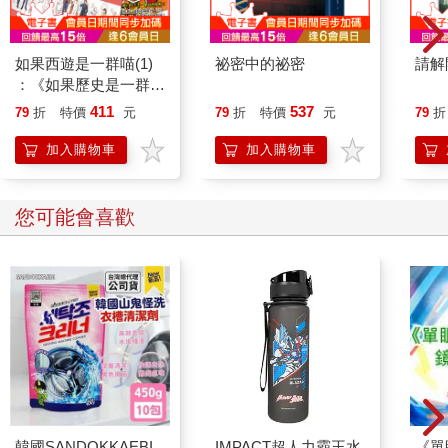
如果西遊是一群喵(1)
祕密中的祕密
請解
：《如果歷史是一群
喵》作者最新力作，附
411
537
79
折
特價
元
79
折
特價
元
79
折
【首卷特典】拉頁
加入購物車
加入購物車
您可能會喜歡
韓國SANDOKKAEBI
IMPACT超人力霸王水
《單