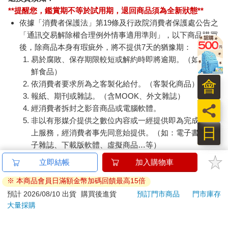
**提醒您，鑑賞期不等於試用期，退回商品須為全新狀態**
依據「消費者保護法」第19條及行政院消費者保護處公告之
「通訊交易解除權合理例外情事適用準則」，以下商品購買
後，除商品本身有瑕疵外，將不提供7天的猶豫期：
易於腐敗、保存期限較短或解約時即將逾期。（如：生
鮮食品）
會
依消費者要求所為之客製化給付。（客製化商品）
報紙、期刊或雜誌。（含MOOK、外文雜誌）
員
經消費者拆封之影音商品或電腦軟體。
非以有形媒介提供之數位內容或一經提供即為完成之線
日
上服務，經消費者事先同意始提供。（如：電子書、電
子雜誌、下載版軟體、虛擬商品…等）
已拆封之個人衛生用品。（如：內衣褲、刮鬍刀、除毛
立即結帳
加入購物車
刀…等）
※ 本商品會員日滿額金幣加碼回饋最高15倍
若非上列種類商品，均享有到貨7天的猶豫期（含例假
日）。
預計 2026/08/10 出貨
購買後進貨
預訂門市商品
門市庫存
大量採購
辦理退換貨時，商品（組合商品恕無法接受單獨退貨）必須
是您收到商品時的原始狀態（包含商品本體、配件、贈品、