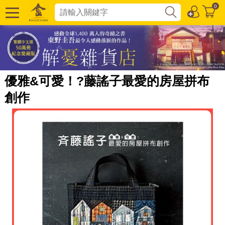
0
優雅&可愛！?藤謠子最愛的房屋拼布
創作