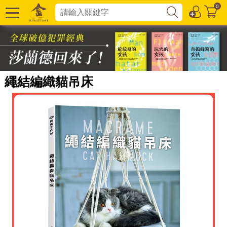
0
繩結編織貓吊床