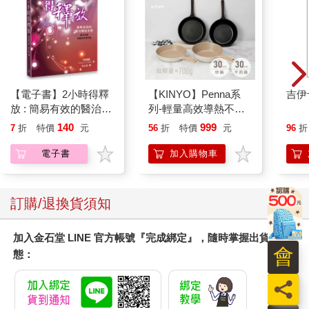
【電子書】2小時得釋
【KINYO】Penna系
吉伊
放 : 簡易有效的醫治釋
列-輕量高效導熱不沾
放手冊
平煎鍋30cm
140
999
7
折
特價
元
56
折
特價
元
96
折
電子書
加入購物車
訂購/退換貨須知
加入金石堂 LINE 官方帳號『完成綁定』，隨時掌握出貨動
會
態：
員