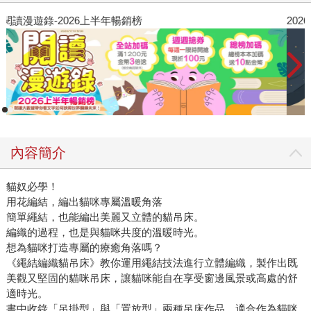
閱讀漫遊錄-2026上半年暢銷榜
2
內容簡介
貓奴必學！
用花編結，編出貓咪專屬溫暖角落
簡單繩結，也能編出美麗又立體的貓吊床。
編織的過程，也是與貓咪共度的溫暖時光。
想為貓咪打造專屬的療癒角落嗎？
《繩結編織貓吊床》教你運用繩結技法進行立體編織，製作出既
美觀又堅固的貓咪吊床，讓貓咪能自在享受窗邊風景或高處的舒
適時光。
書中收錄「吊掛型」與「置放型」兩種吊床作品，適合作為貓咪