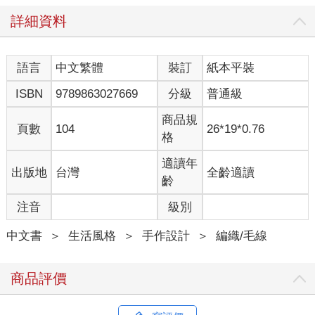
詳細資料
語言
中文繁體
裝訂
紙本平裝
ISBN
9789863027669
分級
普通級
商品規
頁數
104
26*19*0.76
格
適讀年
出版地
台灣
全齡適讀
齡
注音
級別
中文書
＞
生活風格
＞
手作設計
＞
編織/毛線
商品評價