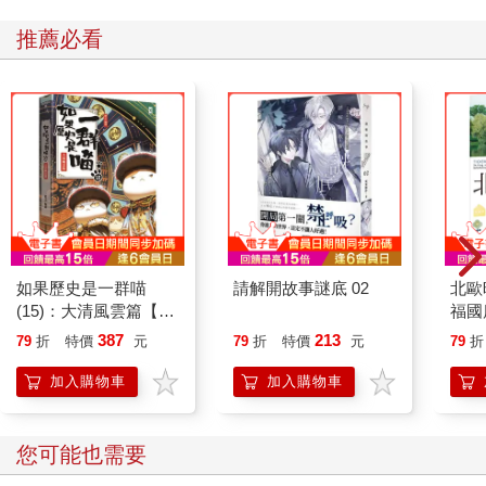
推薦必看
如果歷史是一群喵
請解開故事謎底 02
北歐
(15)：大清風雲篇【萌
福國
貓漫畫學歷史】
387
213
79
折
特價
元
79
折
特價
元
79
折
加入購物車
加入購物車
您可能也需要