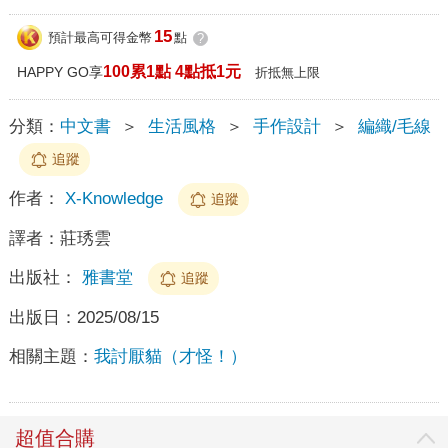
15
預計最高可得金幣
點
?
100累1點 4點抵1元
HAPPY GO享
折抵無上限
分類：
中文書
＞
生活風格
＞
手作設計
＞
編織/毛線
追蹤
作者：
X-Knowledge
追蹤
譯者：
莊琇雲
出版社：
雅書堂
追蹤
出版日：
2025/08/15
相關主題：
我討厭貓（才怪！）
超值合購