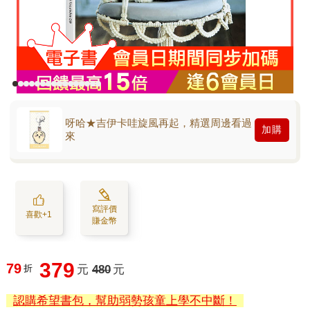
呀哈★吉伊卡哇旋風再起，精選周邊看過
加購
來
寫評價
喜歡+1
賺金幣
379
79
折
元
480
元
認購希望書包，幫助弱勢孩童上學不中斷！