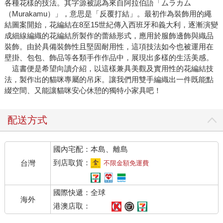
各種花樣的技法。其字源被認為來自阿拉伯語「ムラカム
（Murakamu）」，意思是「反覆打結」。最初作為裝飾用的繩
結圖案開始，花編結在8至15世紀傳入西班牙和義大利，逐漸演變
成細線編織的花編結所製作的蕾絲形式，應用於服飾邊飾與織品
裝飾。由於具備裝飾性且堅固耐用性，這項技法如今也被運用在
壁掛、包包、飾品等各類手作作品中，展現出多樣的生活美感。
這書便是希望向讀介紹，以這樣兼具美觀及實用性的花編結技
法，製作出的貓咪專屬的吊床。讓我們用雙手編織出一件既能點
綴空間、又能讓貓咪安心休憩的獨特小家具吧！
配送方式
國內宅配：本島、離島
到店取貨：
台灣
不限金額免運費
國際快遞：全球
海外
港澳店取：