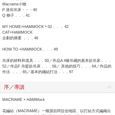
Macrame小物
P 迷你吊床・・・40
Q 梯子．．．41
MY HOME×HAMMOCK＊02．．． 42
CAT×HAMMOCK
企劃的摘要 ．．．46
HOW TO ×HAMMOCK．．．49
吊床的材料和道具．．．50／作品A 4條吊繩的基本款吊床．．．
52／作品F 吊籃款吊床．．．58／ 其他的技巧．．．64／作品的
作法 ．．．65／基本的繩結打法．．．97
序／導讀
MACRAME × HAMMock
花編結（MACRAME）一種源自阿拉伯地區、以打結方式編織出