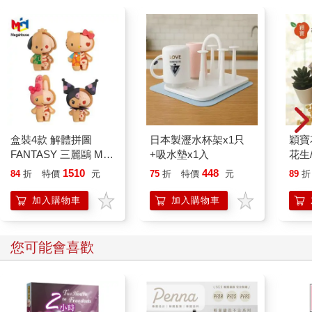
盒裝4款 解體拼圖
日本製瀝水杯架x1只
穎寶
FANTASY 三麗鷗 Mix
+吸水墊x1入
花生
熱帶櫻桃系列 立體拼
生)-
1510
448
84
折
特價
元
75
折
特價
元
89
折
圖 盒玩 公仔 模型 凱
蒂貓 酷洛米 帕恰狗 美
加入購物車
加入購物車
樂蒂 KAITAI
您可能會喜歡