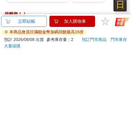
日
提醒您！！
金石堂及銀行均不會請您操作ATM! 如接獲電話要求您前往
立即結帳
加入購物車
ATM提款機，請不要聽從指示，以免受騙上當！
※ 本商品會員日滿額金幣加碼回饋最高15倍
退換貨須知：
預計 2026/08/08 出貨
參考庫存量：2
預訂門市商品
門市庫存
大量採購
**提醒您，鑑賞期不等於試用期，退回商品須為全新狀態**
依據「消費者保護法」第19條及行政院消費者保護處公告之
「通訊交易解除權合理例外情事適用準則」，以下商品購買
後，除商品本身有瑕疵外，將不提供7天的猶豫期：
易於腐敗、保存期限較短或解約時即將逾期。（如：生
鮮食品）
依消費者要求所為之客製化給付。（客製化商品）
報紙、期刊或雜誌。（含MOOK、外文雜誌）
經消費者拆封之影音商品或電腦軟體。
非以有形媒介提供之數位內容或一經提供即為完成之線
上服務，經消費者事先同意始提供。（如：電子書、電
子雜誌、下載版軟體、虛擬商品…等）
已拆封之個人衛生用品。（如：內衣褲、刮鬍刀、除毛