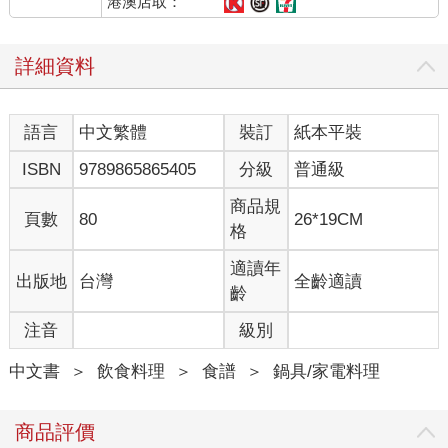
港澳店取：
詳細資料
語言
中文繁體
裝訂
紙本平裝
ISBN
9789865865405
分級
普通級
商品規
頁數
80
26*19CM
格
適讀年
出版地
台灣
全齡適讀
齡
注音
級別
中文書
＞
飲食料理
＞
食譜
＞
鍋具/家電料理
商品評價