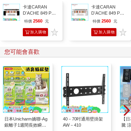
卡達CARAN
卡達CARAN
D'ACHE 849 Paul
D'ACHE 849 Paul
Smith 原子筆ED.5
Smith 原子筆ED.5
2560
2560
特價
元
特價
元
條紋黑
條紋銀
加入購物
加入購物
車
車
您可能會喜歡
日本Unicharm嬌聯-Ag
40－70吋通用壁掛架
【日本
銀離子1週間長效瞬吸
AW－410
騰 