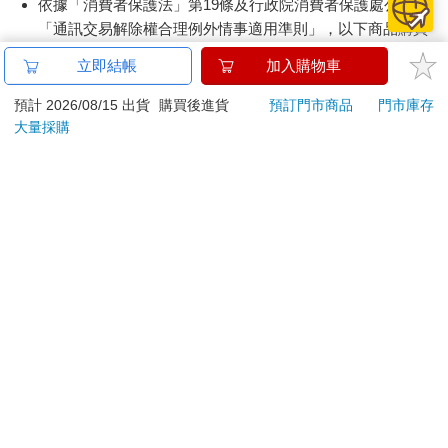
依據「消費者保護法」第19條及行政院消費者保護處公告之
「通訊交易解除權合理例外情事適用準則」，以下商品購買
後，除商品本身有瑕疵外，將不提供7天的猶豫期：
立即結帳
加入購物車
易於腐敗、保存期限較短或解約時即將逾期。（如：生
鮮食品）
預計 2026/08/15 出貨
購買後進貨
預訂門市商品
門市庫存
依消費者要求所為之客製化給付。（客製化商品）
大量採購
報紙、期刊或雜誌。（含MOOK、外文雜誌）
經消費者拆封之影音商品或電腦軟體。
非以有形媒介提供之數位內容或一經提供即為完成之線
上服務，經消費者事先同意始提供。（如：電子書、電
子雜誌、下載版軟體、虛擬商品…等）
已拆封之個人衛生用品。（如：內衣褲、刮鬍刀、除毛
刀…等）
若非上列種類商品，均享有到貨7天的猶豫期（含例假
日）。
辦理退換貨時，商品（組合商品恕無法接受單獨退貨）必須
是您收到商品時的原始狀態（包含商品本體、配件、贈品、
保證書、所有附隨資料文件及原廠內外包裝…等），請勿直
接使用原廠包裝寄送，或於原廠包裝上黏貼紙張或書寫文