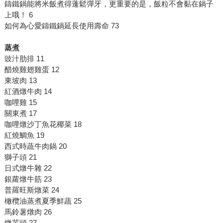
鑄鐵鍋能將米飯煮得蓬鬆彈牙，更重要的是，飯粒不會黏在鍋子
上哦！ 6
如何為心愛鑄鐵鍋延長使用壽命 73
蒸煮
豉汁肋排 11
醋燒雞翅雞蛋 12
東坡肉 13
紅酒燉牛肉 14
咖哩雞 15
關東煮 17
咖哩燉沙丁魚花椰菜 18
紅燒鯛魚 19
西式時蔬牛肉鍋 20
獅子頭 21
日式燉牛雜 22
銀蘿燉牛筋 23
普羅旺斯燉菜 24
橄欖油蒸煮夏季鮮蔬 25
馬鈴薯燉肉 26
燉芋頭 27