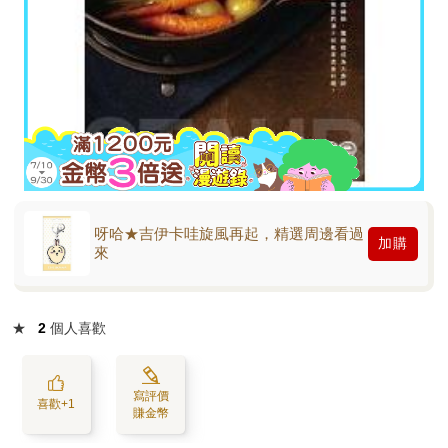
呀哈★吉伊卡哇旋風再起，精選周邊看過
加購
來
★
2
個人喜歡
寫評價
喜歡+1
賺金幣