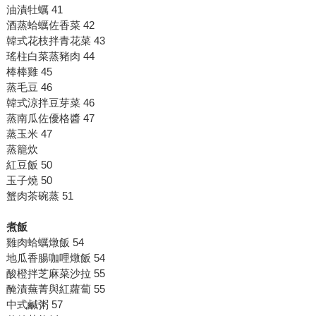
油漬牡蠣 41
酒蒸蛤蠣佐香菜 42
韓式花枝拌青花菜 43
瑤柱白菜蒸豬肉 44
棒棒雞 45
蒸毛豆 46
韓式涼拌豆芽菜 46
蒸南瓜佐優格醬 47
蒸玉米 47
蒸籠炊
紅豆飯 50
玉子燒 50
蟹肉茶碗蒸 51
煮飯
雞肉蛤蠣燉飯 54
地瓜香腸咖哩燉飯 54
酸橙拌芝麻菜沙拉 55
醃漬蕪菁與紅蘿蔔 55
中式鹹粥 57