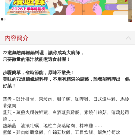
盛頓，就曾在遺囑中註明，她的鐵製廚房鍋具有一半要留給
他孫子，另外一半則給他的孫女。鑄鐵鍋在當時受重視的程
度可見一斑！ 而台灣近年來因戶外露營慢慢興起，廠商嗅到
商機隨之引進荷蘭鍋，露營將不再是簡陋的克難露宿、野炊
更不再是簡易火鍋加泡麵，露營玩家到中後階段多半會把玩
內容簡介
荷蘭鍋。由於此鍋為厚重生鐵鑄造而成，柔弱的家庭主婦拿
在手中並不稱手，因此又被稱之「男人的鍋」。可是由於鑄
72道無敵鑄鐵鍋料理，讓你成為大廚師，
鐵鍋導熱能力強、保溫效果佳，能將熱力傳導到整個鐵鍋及
只要微量的湯汁就能煮透食材喔！
食材中，只需要短短的加熱時間便可以完成料理，還可以利
用鍋內的餘溫繼續烹調。於是這兩年來在使用者好口碑的催
步驟簡單，省時節能，原味不散失！
化下，能一鍋搞定多樣料理的鑄鐵鍋，在台灣漸漸成為家用
美味的72道鑄鐵鍋料理，不用有精湛的廚藝，誰都能料理出一鍋
鍋具的主流選擇，也因此關於鑄鐵鍋料理的書籍陸續面市。
好菜！
想瞭解鑄鐵鍋，想知道如何挑選，不妨閱讀
蒸煮－豉汁排骨、東坡肉、獅子頭、咖哩雞、日式燉牛雜、馬鈴
《2014271078888》（方舟文化）。本書作者范家菘
薯燉肉……
（SungKing）熱愛露營野炊活動，無意間遇見鑄鐵鍋，一玩
蒸煎－蒸煎火腿佐鮮蔬、白酒蒸煎雞腿、素燒什錦菇、蓮藕起司
成痴。他大量閱讀外文書、國外資料，並親自訪問鍋具廠
燒……
商，加上實地使用的經驗，為讓初學者、爬文者、準備購
熱鍋蒸－油漬牡蠣、瑤柱白菜蒸豬肉、棒棒雞……
買、或使用中的露友簡單認識「男人的鍋」，並瞭解鑄鐵鍋
煮飯－雞肉蛤蠣燉飯、什錦菇炊飯、五目炊飯、鯛魚竹筍炊