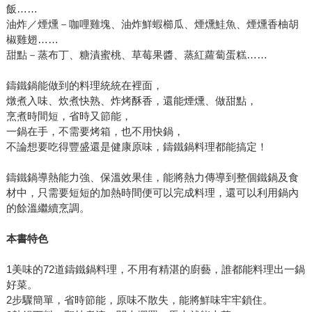
鮮為人知的背後，內容章節分為歷史由來、製程技術、各家
飯……
工法、表面塗層、如何保養、相關常識、健康觀念等，是一
油炸／煙燻－咖哩雞塊、油炸鮮蝦櫛瓜、煙燻鮭魚、煙燻香柚胡
本鑄鐵食器必修全指南。 而《2014271029095》（積木）中
椒雞翅……
甜點－蒸布丁、糖漬蜜桃、草莓果醬、蒸紅蘿蔔蛋糕……
有美味、節能又省時的72道料理，東坡肉、馬鈴薯燉肉、蒸
煎火腿佐鮮蔬、瑤柱白菜蒸豬肉、什錦菇炊飯、煙燻香柚胡
鑄鐵鍋能做到的料理統統在裡面，
椒雞翅、糖漬蜜桃、蒸紅蘿蔔蛋糕……鑄鐵鍋能做到的料理
燉煮入味、炊煮快熟、炸烤酥香，還能煙燻、做甜點，
統統在裡面，烹煮時間短，省時又節能，一鍋在手，不需要
烹煮時間短，省時又節能，
烤箱，也不用快鍋，不論想要吃得豐盛還是健康原味，鑄鐵
一鍋在手，不需要烤箱，也不用快鍋，
鍋料理都能搞定。 太多的調味料會蓋住食物原來的味道，只
不論想要吃得豐盛還是健康原味，鑄鐵鍋料理都能搞定！
要食材新鮮，其他的交給火候與時間去料理它。鑄鐵鍋優異
鑄鐵鍋導熱能力強、保溫效果佳，能將熱力傳導到整個鐵鍋及食
的特性，最能保留食物原來的味道，不必太多複雜的技巧與
材中，只需要短短的加熱時間便可以完成料理，還可以利用鍋內
講究，大氣地放進材料，簡單卻令人驚艷的滋味，一定能征
的餘溫繼續烹調。
服刁嘴老饕們的胃。 ＊文中圖片，出自《愛上鑄鐵鍋：美
味、節能又省時的72道staub料理》。
本書特色
1美味的72道鑄鐵鍋料理，不用有精湛的廚藝，誰都能料理出一鍋
好菜。
2步驟簡單，省時節能，原味不散失，能將鮮味牢牢鎖住。