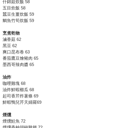
什錦菇炊飯 58
五目炊飯 58
蠶豆生薑炊飯 59
鯛魚竹筍炊飯 59
烹煮乾物
滷香菇 62
黑豆 62
爽口昆布卷 63
番茄鷹豆燴豬肉 65
墨西哥辣肉醬 65
油炸
咖哩雞塊 68
油炸鮮蝦櫛瓜 68
起司香芹炸薯條 69
鮮蝦鴨兒芹天婦羅69
煙燻
煙燻鮭魚 72
煙燻香柚胡椒雞翅 72