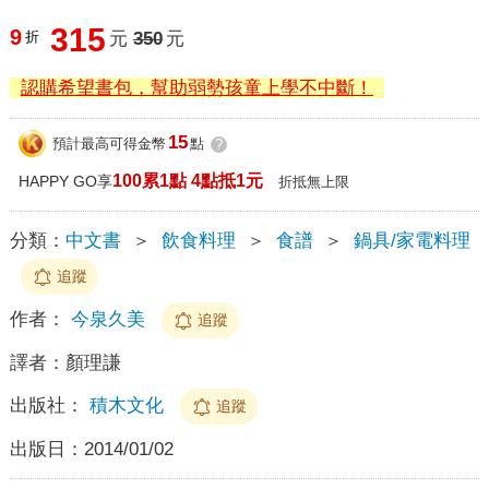
315
9
折
元
350
元
認購希望書包，幫助弱勢孩童上學不中斷！
15
預計最高可得金幣
點
?
100累1點 4點抵1元
HAPPY GO享
折抵無上限
分類：
中文書
＞
飲食料理
＞
食譜
＞
鍋具/家電料理
追蹤
作者：
今泉久美
追蹤
譯者：
顏理謙
出版社：
積木文化
追蹤
出版日：
2014/01/02