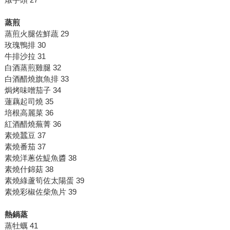
蒸煎
蒸煎火腿佐鮮蔬 29
玫瑰鴨排 30
牛排沙拉 31
白酒蒸煎雞腿 32
白酒醋燒旗魚排 33
焗烤味噌茄子 34
蓮藕起司燒 35
培根高麗菜 36
紅酒醋燒蕪菁 36
素燒蠶豆 37
素燒番茄 37
素燒洋蔥佐鯷魚醬 38
素燒什錦菇 38
素燒綠蘆筍佐太陽蛋 39
素燒彩椒佐柴魚片 39
熱鍋蒸
蒸牡蠣 41