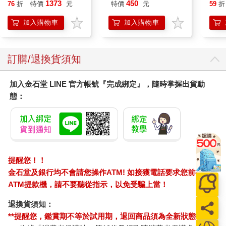
乾爽寵物消臭大師貓尿
涼感
1373
450
76
折
特價
元
特價
元
59
折
墊20片/袋(大容量吸水
巾 
防滲漏貓尿布/可觀察
毛巾
加入購物車
加入購物車
尿色貓潔墊補充包/本
品不含貓砂盆)
訂購/退換貨須知
加入金石堂 LINE 官方帳號『完成綁定』，隨時掌握出貨動
態：
提醒您！！
金石堂及銀行均不會請您操作ATM! 如接獲電話要求您前往
ATM提款機，請不要聽從指示，以免受騙上當！
退換貨須知：
**提醒您，鑑賞期不等於試用期，退回商品須為全新狀態**