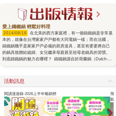
愛上鑄鐵鍋 輕鬆好料理
2014/08/18
在北美的西方家庭裡，有一個鑄鐵鍋是非常基
本的，就像在台灣家家戶戶都有大同電鍋一樣；而在法國，
鑄鐵鍋幾乎是家家戶戶必備的廚房道具，甚至有婆婆將自己
的鍋具致贈給媳婦、女兒繼承母親甚至祖母老鍋具的習慣。
到底鑄鐵鍋的魅力在哪裡？ 鑄鐵鍋源自於荷蘭鍋（Dutch-
Oven），距今已有500多年歷史，在十七世紀後期，荷蘭已
有砂模鑄鐵技術，比任何英系國家都來得先進，爾後在西元
1704年一位英國人亞伯拉罕‧達比(Abraham Darby)前往荷蘭
活動訊息
學習鑄鐵，研習四年後將技術帶回英格蘭，並開始大量生產
鑄鐵廚具，才慢慢傳遍歐洲。由於無論是煮、煎、燉、炸、
閱讀漫遊錄-2026上半年暢銷榜
飛
烤皆可派上用場，在移動時頗為方便，於是歐洲移民者帶著
新
它飄洋過海來到美洲，在當時深受殖民者的喜愛，甚至成為
傳家寶，例如：美國開國總統華盛頓的母親瑪麗．鮑爾．華