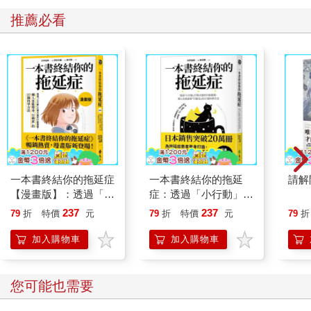
推薦必看
一本書終結你的拖延症
一本書終結你的拖延
請解
【漫畫版】：透過「小
症：透過「小行動」打
行動」打開大腦的行動
開大腦的行動開關，懶
237
237
79
折
特價
元
79
折
特價
元
79
折
開關，懶人也能變身
人也能變身「行動派」
「行動派」的37個科
的37個科學方法
加入購物車
加入購物車
學方法
您可能也需要