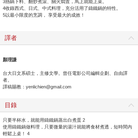
3熱鍋下料、翻炒煮滾、關火燜置，馬上就能上菜。
4收錄西式、日式、中式料理，充分活用了鑄鐵鍋的特性。
5以最小限度的烹調， 享受最大的成效！
譯者
顏理謙
台大日文系碩士，主修文學。曾任電影公司編輯企劃、自由譯
者。
譯稿賜教：yenlichien@gmail.com
目錄
只要半杯水，就能用鑄鐵鍋蒸出白煮蛋 2
使用鑄鐵鍋做料理，只要微量的湯汁就能將食材煮透，短時間內
輕鬆上桌！ 4