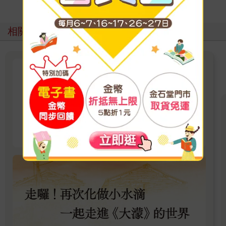
相關主題
【一起追劇】最熱影視改編
最新影劇改編原著追起來，原汁原味故事宇宙開
啟想像新視野
看更多