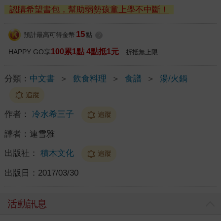
認購希望書包，幫助弱勢孩童上學不中斷！
15
預計最高可得金幣
點
?
100累1點 4點抵1元
HAPPY GO享
折抵無上限
分類：
中文書
＞
飲食料理
＞
食譜
＞
湯/火鍋
追蹤
作者：
冷水希三子
追蹤
譯者：
連雪雅
出版社：
積木文化
追蹤
出版日：
2017/03/30
活動訊息