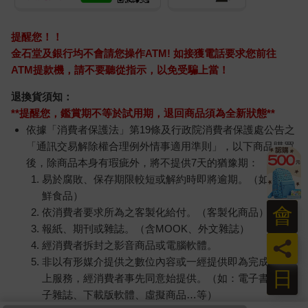
提醒您！！
金石堂及銀行均不會請您操作ATM! 如接獲電話要求您前往
ATM提款機，請不要聽從指示，以免受騙上當！
退換貨須知：
**提醒您，鑑賞期不等於試用期，退回商品須為全新狀態**
依據「消費者保護法」第19條及行政院消費者保護處公告之
「通訊交易解除權合理例外情事適用準則」，以下商品購買
後，除商品本身有瑕疵外，將不提供7天的猶豫期：
易於腐敗、保存期限較短或解約時即將逾期。（如：生
鮮食品）
會
依消費者要求所為之客製化給付。（客製化商品）
報紙、期刊或雜誌。（含MOOK、外文雜誌）
員
經消費者拆封之影音商品或電腦軟體。
非以有形媒介提供之數位內容或一經提供即為完成之線
日
上服務，經消費者事先同意始提供。（如：電子書、電
子雜誌、下載版軟體、虛擬商品…等）