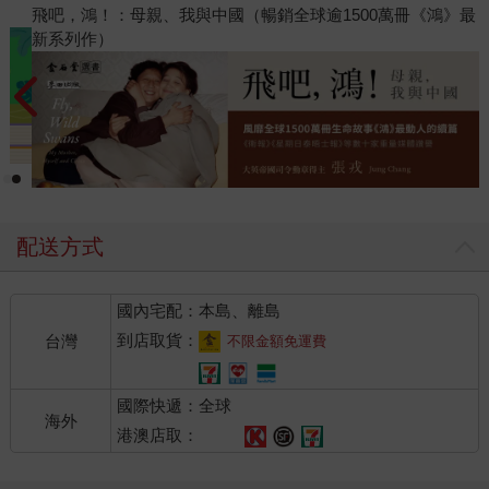
閱讀漫遊錄-2026上半年暢銷榜
飛吧，
新系
配送方式
國內宅配：本島、離島
到店取貨：
台灣
不限金額免運費
國際快遞：全球
海外
港澳店取：