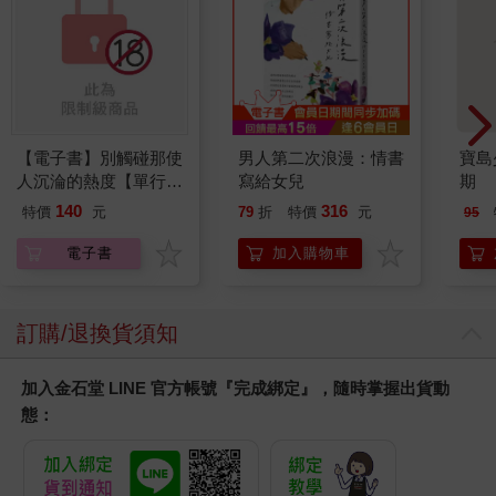
【電子書】別觸碰那使
男人第二次浪漫：情書
寶島少
人沉淪的熱度【單行本
寫給女兒
期
版】
140
316
特價
元
79
折
特價
元
95
電子書
加入購物車
訂購/退換貨須知
加入金石堂 LINE 官方帳號『完成綁定』，隨時掌握出貨動
態：