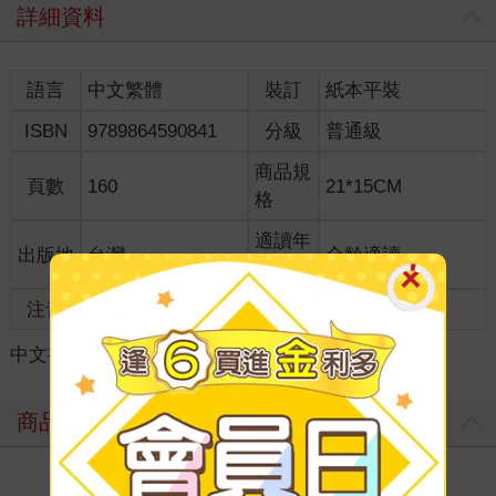
詳細資料
語言
中文繁體
裝訂
紙本平裝
ISBN
9789864590841
分級
普通級
商品規
頁數
160
21*15CM
格
適讀年
出版地
台灣
全齡適讀
齡
注音
級別
中文書
＞
飲食料理
＞
食譜
＞
湯/火鍋
商品評價
寫評價