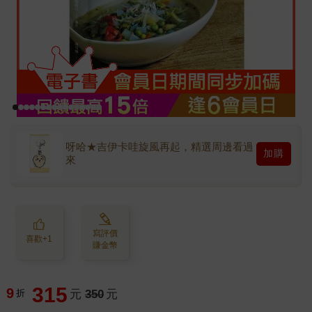
呀哈★吉伊卡哇旋風再起，精選周邊看過
加購
來
寫評價
喜歡+1
賺金幣
315
9
折
元
350
元