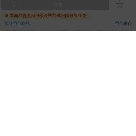
已拆封之個人衛生用品。（如：內衣褲、刮鬍刀、除毛
停售
刀…等）
※ 本商品會員日滿額金幣加碼回饋最高15倍
若非上列種類商品，均享有到貨7天的猶豫期（含例假
日）。
預訂門市商品
門市庫存
辦理退換貨時，商品（組合商品恕無法接受單獨退貨）必須
是您收到商品時的原始狀態（包含商品本體、配件、贈品、
保證書、所有附隨資料文件及原廠內外包裝…等），請勿直
接使用原廠包裝寄送，或於原廠包裝上黏貼紙張或書寫文
字。
退回商品若無法回復原狀，將請您負擔回復原狀所需費用，
嚴重時將影響您的退貨權益。