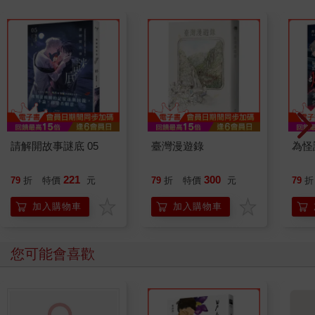
請解開故事謎底 05
臺灣漫遊錄
為怪
221
300
79
折
特價
元
79
折
特價
元
79
折
加入購物車
加入購物車
您可能會喜歡