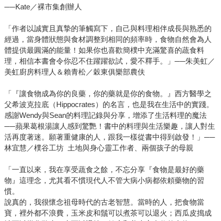
──Kate／裸市集創辦人
「作者以誠實且真摯的筆觸寫下，自己與料理相伴成長與熟悉的
經過，當身體狀態與食材調整到相同的頻率時，食物自然會為人
體提供最圓滿的能量！如果你也喜歡簡樸中充滿驚喜的蔬食料
理，相信本書會令你忍不住躍躍欲試，愛不釋手。」──朱美虹／
美虹廚房料理人＆賴青松／穀東俱樂部農伕
「『讓食物成為你的良藥，你的藥就是你的食物。』西方醫學之
父希波克拉底（Hippocrates）的名言，也是我在生活中的實踐。
感謝Wendy與Sean的料理記錄與分享，增添了生活料理的魔法
──蘋果葛根湯讓人感到驚艷！書中的料理與生活樂趣，讓人對生
活再度著迷。願著重健康的人，跟我一樣從書中得到啟發！」──
林宜慧／樸谷工坊 土地與身心靈工作者、兩個孩子的母親
「一直以來，我在享受蔬食之餘，不忘分享『食物是最好的藥
物』這理念，尤其看不慣現代人不管大病小病都依頼藥物的習
慣。
說真的，我很懷念祖母時代的古老智慧。當時的人，把食物當
寶，裡外都不浪費，玉米皮和鬚可以煮茶可以退火；西瓜皮搗成