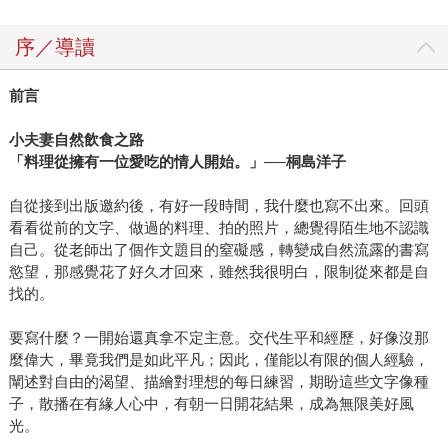
序／導讀
前言
小夫妻自然飲食之路
「料理從擁有一位愛吃的情人開始。」
──
桐島洋子
自從接到出版邀約後，有好一段時間，我什麼也寫不出來。回頭
看看從前的文字、做過的料理、拍的照片，總覺得陌生地不認識
自己。從老師出了個作文題目的窒礙感，轉變成自然流露的書寫
慾望，那感覺花了好久才回來，雖然我很明白，限制從來都是自
找的。
要寫什麼？一開始還真拿不定主意。交代生平和經歷，好像沒那
麼偉大，畢竟我們是如此平凡；因此，僅能以有限的個人經驗，
闡述對自由的渴望、描繪對理想的每日練習，期盼這些文字像種
子，散播在有緣人心中，有朝一日開花結果，成為無限美好風
光。