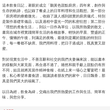
這本飲食日記，著眼於成立「鵝黃色甜點廚房」四年來，創作與
生存的軌跡，也記錄了餐桌上的日常料理和生活觀想。第一部分
「廚房裡的療癒微光」，收錄了讓人感到踏實的廚房儀式，特別
是製作基礎常備品，以及過程中靈光一閃的私密狂想；第二部分
「理想的煮食生活」，則以一日作為單位，以我所熱愛的散文，
書寫在城市裡實踐簡單生活的各種故事。輕快的早晨、豐盛的正
午、慵懶的午後，到滿足的夜晚，最後則是屬於甜點的特別日
子，每一餐都不缺席。我們用料理，把日子過成詩，既真實又甜
蜜。
對於現實生活中，不善言辭和社交的我們夫妻倆來說，能以書本
的樣貌與大家見面，再合適不過了。雖然和親手獻上甜點仍有所
不同，姑且就將其當作精神食糧，在紙上來一場心之饗宴吧！最
後，私心希望本書食譜，能讓讀者朋友們的家中，日日飄香，那
真是我們莫大的福氣了。
以日為經，飲食為緯，交織出我們所熱愛的工作與生活。簡單有
味，與您分享。