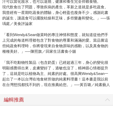
汁可以當化妝水，也可以退燒，健康和養生完全仰賴食物。
現代飲食出了問題，導致疾病的產生，革新之道就是多吃蔬食。
我曾經有一星期吃蔬食的體驗，身心輕盈也瘦身不少，感謝此書
的誕生，讓蔬食可以擺脫枯燥和乏味，多些樂趣和變化。」──張
瑀庭／美食評論家
「看到Wendy&Sean做菜時的專注神情和態度，就知道從他們手
上完成的每道料理都包含了對食物的尊重和滿滿的愛。當品嘗這
些純蔬食料理時，你將發現來自食物原味的感動，以及真食物的
種種美好。」──陳照旗／回家生活書食小舖
「我不吃動物性製品（包含奶蛋）已經超過三年，身心的變化很
明顯感覺得出來，皮膚變好了，過敏也沒了，精神跟心情都提升
了，這就是吃以植物為主、純素的好處。很高興Wendy&Sean一
起出了一本以台灣在地食材所做的純素料理書！這本書是我以前
在台灣想找都找不到的，現在推薦給您。」──黃百璐／純素藝人
編輯推薦