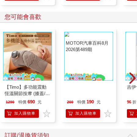
〔作法〕
您可能會喜歡
1.倒掉浸泡的水，將生果仁清洗乾淨。如有需要，可輕搓杏仁，
將表皮剝除。製作燕麥奶請從步驟2開始。
2.將其與過濾水一起放進果汁機內，用高速攪打，攪打時間視果
MOTOR汽車百科8月
汁機馬力和果仁硬度而定，將其打至綿密濃稠且無顆粒即可。杏
2026第489期
仁約2分鐘；腰果約1分鐘；燕麥片約30秒。
3.除了腰果奶不用過濾外，將其倒入過濾袋，用手將植物奶擠出
即完成。裝進玻璃瓶內，冷藏可保存三至五天。燕麥奶因為是使
用加熱過的熟燕麥，保存時間較短，三天內食用完為佳。
【Timo】多功能震動
吉伊
●電鍋豆漿
恆溫關節按摩 (膝蓋/
〔食材〕
肩/手肘通用) 無線充電
690
190
特價
元
特價
元
96
折
1290
200
台灣本土黃豆 1杯（150g），冷水浸泡隔夜
加熱護膝 智能震動護
過濾水 5¼杯（1050g）
膝熱敷 【單入組】
加入購物車
加入購物車
〔作法〕
1.倒掉浸泡的水，將生果仁稍微清洗，但切勿搓揉。
訂購/退換貨須知