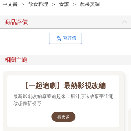
中文書
＞
飲食料理
＞
食譜
＞
蔬果烹調
終於接到來自西雅圖的回音，與老師Teresa幾次書信往返後，便
著手安排一次遠行，同時進行密集的短期訓練。
商品評價
初抵高緯地區，敏感的身體因耐不過時差而受了風寒，我和先生
Sean第一天上課就掛病號，鼻水吸吸簌簌，嗽聲連連。一見此
狀，Teresa首先便為我們熬製了個別「藥方」，好讓我們能順利
寫評價
進行課程。那是第一次有人為我們熬黑豆水、煮葛根湯，以食物
作為良藥之外，關心備至的人情味，亦是療癒身心的妙方。我
想，我們來對了地方。開啟象牙白的三門大壁櫥，Teresa溫柔地
相關主題
取出一罐又一罐，像寶石般的榖豆雜糧，光彩熠熠地在架上發亮
著。以如數家珍的口吻，細述著每種食材的名稱、風味和特質。
粉嫩鵝黃的小米、圓潤紮實的大麥、耐人尋味的扁豆、還有熟悉
又陌生的日本紅豆。為何熟悉又陌生？是煮法的緣故。「昆布燉
【一起追劇】最熱影視改編
紅豆與栗子南瓜」，一道大自然飲食法的經典菜式，道盡了我對
榖豆雜糧的孤陋寡聞。
最新影劇改編原著追起來，原汁原味故事宇宙開
啟想像新視野
我為此景著迷。前一刻還躺在黑暗櫥櫃裡沉睡的雜糧，下一秒搖
身一變，成了桌上佳餚，喚醒一天的活力。接下來幾天，在
看更多
Teresa如沐春風的帶領下，我們度過了一段愉快的時光。飽覽西
雅圖美景，帶著成打的玻璃罐和對於烹飪的新鮮收穫，回到故