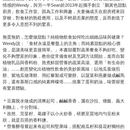
少醣類攝取，迫使身體燃燒脂肪，僅僅花了一年多的時間就
情感的Wendy，與另一半Sean於2013年起攜手創立「鵝黃色甜點
廚房」飲食工作室。因為工作和興趣，夫妻倆成天在廚房裡來回
輕鬆瘦下30公斤，甚至連過敏、氣喘、內分泌失調等慢性病
穿梭，對食材的熟稔應用，以及不輕易丟棄的態度，反而創造了
也都不藥而癒！《生酮燃脂瘦身家常菜100道》 不是為了
更多令人意想不到的驚喜。
「健康」，蔬食偏好者單純追求好吃而已 而同樣令人漸漸注
意到的一股新式飲食風潮，是Vegan純植物風潮，近年興起於
無蛋無奶，怎麼做甜點？純植物飲食如何吃出細緻品味與健康？
歐美，與其說是飲食習慣，更偏向是一種生活態度。許多人
Wendy說：「食材永遠是餐盤上的主角；而純素甜點的核心價
吃蔬食是出於健康因素或宗教意義，但「純植物主義者」卻
值，是讓美味更直接簡單。」本書顛覆對蔬果餐食不夠好吃、變
有更純然的精神信仰：不吃魚肉奶蛋，甚至不使用與動物相
化不夠豐富的印象，教你從常備食材及烹調方法開始，進而自製
植物乳品與香料粉、熬煮鮮甜營養的蔬菜高湯、選用「有生命的
關的任何食物及用品。 但是，蔬食料理思來想去，到底能怎
油」……創意變化出植物性飲食的美妙新風味：以地瓜葉做煎
麼變化才不會吃膩？養生達人早乙女修、蘇富家老師揉合飲
餅、紫地瓜做薄餅、用紅藜製成可樂餅、以菠菜和燕麥做成鹹馬
食金字塔的六大類食物巧妙搭配運用，徹底顛覆你的「肉」
芬，還有慕斯口感的純素檸檬塔……捨棄了蛋和奶油，味蕾卻更
味蕾，用超讚手藝把你養成絕對「菜」舌頭。《發現粗食好
有驚喜體驗。
味道２：塘塘與早乙女修夫婦傳授108道「穀物蔬食」樂活飲
食》 定居於在奧勒岡州的波特蘭市的夫妻達娜．舒爾茲在與
＊豆腐脫水做成的清爽起司，鹹鹹香香，灑在沙拉、燉飯、義大
約翰，成立了一個「極簡烘焙師」（Minimalist Baker）部落
利麵上，十分對味。
＊孜然、芫荽籽、葛縷子以小火炒香，研磨至質地均勻呈粉末
格，分享充滿創意而又簡單的全植物純蔬料理，豐盈口感完
狀，就是百搭的香料鹽。
全超乎你的想像！不僅吃得更健康，更拓展了飲食另一種全
＊營養酵母嘗起來有起司和堅果味，搭配南瓜籽和葵花籽獨特的
新趣味及感官饗宴。《極簡純蔬者的無麩質餐桌：一鍋到底