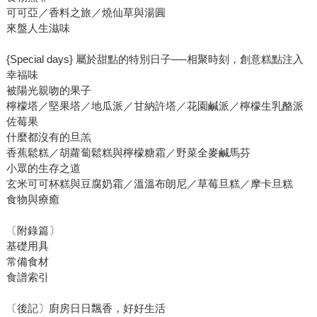
可可亞／香料之旅／燒仙草與湯圓
來盤人生滋味
{Special days} 屬於甜點的特別日子──相聚時刻，創意糕點注入
幸福味
被陽光親吻的果子
檸檬塔／堅果塔／地瓜派／甘納許塔／花園鹹派／檸檬生乳酪派
佐莓果
什麼都沒有的旦羔
香蕉鬆糕／胡蘿蔔鬆糕與檸檬糖霜／野菜全麥鹹馬芬
小眾的生存之道
玄米可可杯糕與豆腐奶霜／溫溫布朗尼／草莓旦糕／摩卡旦糕
食物與療癒
〔附錄篇〕
基礎用具
常備食材
食譜索引
〔後記〕廚房日日飄香，好好生活