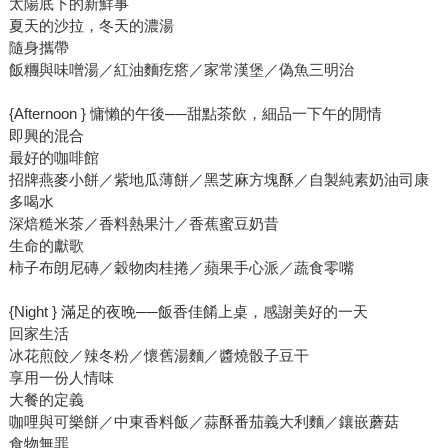
太陽底下的新鮮事
夏天的沙拉，冬天的濃湯
隨身攜帶
飯糰與味噌湯／紅油麵疙瘩／家常漢堡／偽魚三明治
{Afternoon } 慵懶的午後──甜點茶飲，細品一下午的閒情
即興的混合
最好的咖啡館
招牌燕麥小餅／紫地瓜薄餅／黑芝麻方塊酥／自製純素奶油司康
多喝水
深焙糙米茶／香料熱果汁／香蕉蜜豆奶昔
生命的獻歌
柿子布朗尼磚／穀物肉桂捲／蘋果手心派／蔬食零嘴
{Night } 滿足的夜晚──飯香佳餚上桌，感謝美好的一天
回家生活
冰花煎餃／辣冬粉／懷舊湯麵／醬燒骰子豆干
享用一份人情味
大餐的定義
咖哩與可樂餅／中東香料飯／蒜酥番茄義大利麵／鑲嵌蘑菇
食物無罪