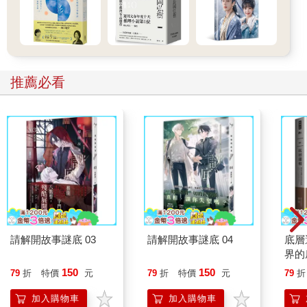
或攪打完濾掉杏仁渣，以達到綿密口感和白皙外觀。若不想過
濾，或只有一般果汁機又該如何？不妨試試腰果奶，浸泡一晚就
可以打出濃郁植物奶；趕時間來不及浸泡？早餐吃的即食燕麥片
也可以做成植物奶，燕麥奶的質地較稠，顏色會較深。還是來一
杯電鍋煮的古早味豆漿？居家版的作法不需要撈泡，使用台灣本
土黃豆最對味了！
推薦必看
●杏仁奶
〔食材〕
生的美國甜杏仁 1杯（125g），用兩倍冷水浸泡隔夜
過濾水 4杯（800g）
●腰果奶
〔食材〕
生腰果 1杯（125g），用兩倍冷水浸泡隔夜，或至少2～4小時
過濾水 4杯（800g）
請解開故事謎底 03
請解開故事謎底 04
底層
界的
●燕麥奶
150
150
〔食材〕
79
折
特價
元
79
折
特價
元
79
折
即食燕麥片 1杯（75g）
加入購物車
加入購物車
過濾水 4杯（800g）