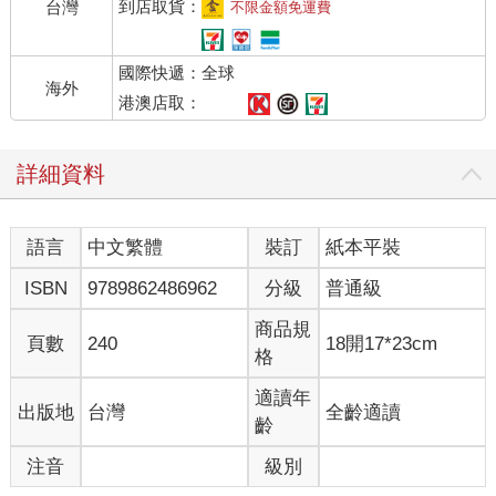
魚和水果的彈性飲食內容，正巧和我當時所進行的植物性飲食
到店取貨：
台灣
不限金額免運費
（plant-based diet），十分契合。我像一見鍾情般，一頭栽進大
自然飲食法的懷抱中，無法自拔。很難想像，現今廣受重視的
國際快遞：全球
「當季在地」、「有機自然食材」的概念，早在六十年前就已有
海外
推崇的學者提出了。
港澳店取：
「一份天然、均衡的飲食，應該隨著季節的更替，選擇合適的食
詳細資料
物和烹調方法。舉例來說，在冬季，很自然地，我們偏愛豐盛、
暖和的食物；在夏季，則選擇簡單、清淡的菜色。天氣寒冷，食
慾就會增加；天氣炎熱，食慾也受影響。在某種程度上，人們會
語言
中文繁體
裝訂
紙本平裝
本能地隨著四季改變飲食。不過，如果我們懂得如何適當選擇食
物，並調整烹飪的話，那麼，勢必更得心應手。特別是現代飲食
ISBN
9789862486962
分級
普通級
季節混淆的今天，這種知識更格外重要。」──久司道夫，《如何
從飲食防癌》
商品規
頁數
240
18開17*23cm
格
滿腔熱血，無處宣洩，在台灣竟找不到研究這方面的生活指導以
及入門課程。發狂似的，我竟冒昧地發了數封信給世界各地鑽研
適讀年
出版地
台灣
全齡適讀
大自然飲食法的老師們。現在回想，若不是憑著那一股腦的熱
齡
情，這本書或許根本沒機會問世，我們也不會就此踏入蔬食烹飪
注音
級別
的新大陸。