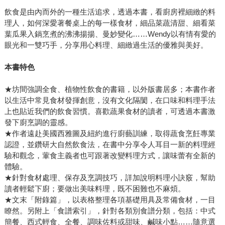
https://www.kingstone.com.tw/event/1807_a103/103.asp? 圖
飲食是由內而外的一種生活追求，透過本書，看廚房裡細緻的料
理人，如何深愛著餐桌上的每一樣食材，細品菜蔬清甜、細看菜
素來源：Freepik
葉瓜果入鍋烹煮的沸沸揚揚、曼妙變化……Wendy以有情有愛的
眼光和一雙巧手，分享用心料理、細緻過生活的優雅與美好。
本書特色
★坊間強調全食、植物性飲食的書籍，以外版書居多；本書作者
以生活中常見食材發揮創意，沒有文化隔閡，在口味和料理手法
上也貼近我們的飲食習慣。喜歡蔬果食材的讀者，可透過本書激
發下廚烹調的靈感。
★作者遠赴美國西雅圖及紐約進行廚藝訓練，取得蔬食烹飪專業
認證，並鑽研大自然飲食法，在書中分享令人耳目一新的料理經
驗和觀念，葷食主義者也可跟著改變料理方式，讓味蕾有全新的
體驗。
★針對食材處理、保存及烹調技巧，詳加說明料理小訣竅，幫助
讀者輕鬆下廚；要做出美味料理，既不困難也不麻煩。
★文末「附錄篇」，以表格整理各項基礎用具及常備食材，一目
瞭然。另附上「食譜索引」，針對各類別食譜分類，包括：中式
簡餐、西式輕食、全餐、調味佐料或甜味、鹹味小點……隨意選