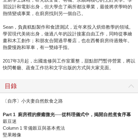
習設計和電影出身，但大學念了兩所都沒畢業，最後將求學時的
熱情變成事業，在廚房找到另一個自己。
Sean，負責糕點製作和食譜測試，近年來投入烘焙教學的領域。
學習現代美術出身，做過八年的設計接案自由工作，同時從事繪
畫和木工創作；和朋友合開過早餐店，也在西餐廚房待過幾年。
熱愛慢跑和單車，有一雙綠手指。
2017年3月起，出國進修與工作室重整，甜點部門暫停營業，將以
快閃餐廳、蔬食工作坊和文字出版的方式與大家見面。
目錄
〔自序〕小夫妻自然飲食之路
Part 1
廚房裡的療癒微光
──
從料理儀式中，揭開自然煮食序幕
穀豆迷
Column 1 常備榖豆與基本煮法
堅果雕像