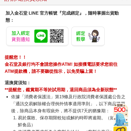
2.將其與過濾水一起放進果汁機內，用高速攪打，攪打時間視果
汁機馬力而定，將其打至綿密濃稠且無顆粒即可。使用高速果汁
加入金石堂 LINE 官方帳號『完成綁定』，隨時掌握出貨動
機約30秒。
態：
3.將其倒入過濾袋，用手將生豆漿擠出，倒入一深盆中，放入電
鍋，外鍋放1杯水。在鍋緣左右各放一根筷子，將鍋蓋架高後，加
蓋燜煮。從電鍋取出後，加蓋放涼，裝進玻璃瓶內，冷藏可保存
三天。
【BOX】過濾渣保存與應用
提醒您！！
金石堂及銀行均不會請您操作ATM! 如接獲電話要求您前往
製作植物奶時，除了腰果奶不太需要過濾渣外，其餘的杏仁渣、
ATM提款機，請不要聽從指示，以免受騙上當！
燕麥渣和豆渣都可以再利用。將其放入密封保鮮袋，以平鋪方
式，放入冷凍，可保存六個月。隨時需要就取一包退冰，馬上就
退換貨須知：
可以使用。
Part 2 理想的煮食生活
**提醒您，鑑賞期不等於試用期，退回商品須為全新狀態**
純蔬餐桌，豐盈心靈與味蕾
依據「消費者保護法」第19條及行政院消費者保護處公告之
「通訊交易解除權合理例外情事適用準則」，以下商品購買
{ Morning } 輕快的早晨──日安，吃早餐！
後，除商品本身有瑕疵外，將不提供7天的猶豫期：
易於腐敗、保存期限較短或解約時即將逾期。（如：生
「每一個早晨都是一項愉快的邀約，約我去師法自然，使自己的
生活跟自然一樣簡單，一樣純潔。」──亨利•梭羅，《湖濱散
鮮食品）
記》