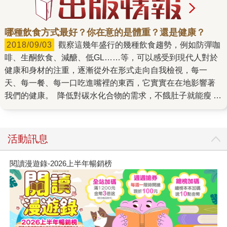
哪種飲食方式最好？你在意的是體重？還是健康？
2018/09/03
觀察這幾年盛行的幾種飲食趨勢，例如防彈咖
啡、生酮飲食、減醣、低GL……等，可以感受到現代人對於
健康和身材的注重，逐漸從外在形式走向自我檢視，每一
天、每一餐、每一口吃進嘴裡的東西，它實實在在地影響著
我們的健康。 降低對碳水化合物的需求，不餓肚子就能瘦
從2016年出版的《減醣常備菜150：營養師親身實證，一年
瘦20kg的瘦身菜》大賣特賣後，市面上的食譜跟風般地紛紛
在書名上冠了「減醣」、「低醣」或「限醣」，好像是瘦身
活動訊息
的保證，也的確跟著熱銷。例如：《營養師1年瘦20公斤的常
備減醣食譜》、《減醣常備菜170任意搭、輕鬆瘦》、《美味
閱讀漫遊錄-2026上半年暢銷榜
不挨餓的減醣料理222道》等。 已佔據暢銷排行榜好幾個月
的《一日三餐減醣料理》，是FB粉絲團「我也是生活家」娜
塔的第一本書，用親身實證減醣生活瘦了十公斤，激勵了全
台女性。《田安石的低醣廚房》原是一個網路社團，田安石
因高血壓血糖的家族遺傳，投入了低醣減脂的食譜研發，創