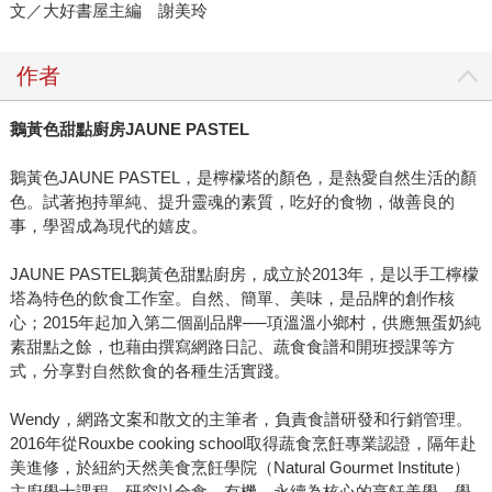
文／大好書屋主編 謝美玲
作者
鵝黃色甜點廚房
JAUNE PASTEL
鵝黃色JAUNE PASTEL，是檸檬塔的顏色，是熱愛自然生活的顏
色。試著抱持單純、提升靈魂的素質，吃好的食物，做善良的
事，學習成為現代的嬉皮。
JAUNE PASTEL鵝黃色甜點廚房，成立於2013年，是以手工檸檬
塔為特色的飲食工作室。自然、簡單、美味，是品牌的創作核
心；2015年起加入第二個副品牌──項溫溫小鄉村，供應無蛋奶純
素甜點之餘，也藉由撰寫網路日記、蔬食食譜和開班授課等方
式，分享對自然飲食的各種生活實踐。
Wendy，網路文案和散文的主筆者，負責食譜研發和行銷管理。
2016年從Rouxbe cooking school取得蔬食烹飪專業認證，隔年赴
美進修，於紐約天然美食烹飪學院（Natural Gourmet Institute）
主廚學士課程，研究以全食、有機、永續為核心的烹飪美學。學