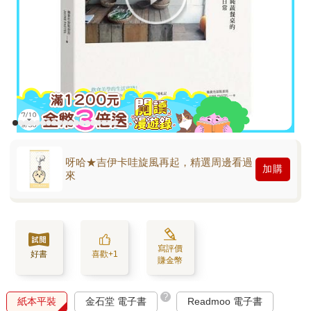
呀哈★吉伊卡哇旋風再起，精選周邊看過
加購
來
寫評價
好書
喜歡+1
賺金幣
?
紙本平裝
金石堂 電子書
Readmoo 電子書