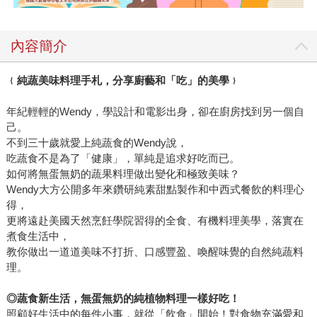
造出許多令人齒頰留香的絕妙健康低醣作品。 生酮是通往瘦
身的保證？生酮飲食到底是什麼？ 生酮飲食是在歐美、日本
內容簡介
廣為火紅流行的新營養飲食方案，最近身邊也愈來愈多人開
始施行「生酮飲食」法，到底、到底那是什麼？人體要活
﹛純蔬美味料理手札，分享廚藝和「吃」的美學﹜
動，內臟要運作，頭腦要思考，都要依靠葡萄糖做為「燃
料」。但因為醣類攝取過多而產生的肥胖、高血壓等情形過
年紀輕輕的Wendy，學設計和電影出身，卻在廚房找到另一個自
多，所以大家開始選擇讓身體使用另一種燃料：酮體。所謂
己。
酮體，就是體內脂肪分解而產生的能源。 加州知名單車工作
不到三十歲就愛上純蔬食的Wendy說，
室創辦人格蘭特．彼得森，累積了三十多年來「失敗」的減
吃蔬食不是為了「健康」，單純是追求好吃而已。
重經驗，才發現：吃脂肪不會堆積脂肪，吃米麵碳水化合物
如何將無蛋無奶的蔬果料理做出變化和極致美味？
才會肚子一圈脂肪。想要讓脂肪確實燃燒，你需要的是一個
Wendy大方公開多年來鑽研純素甜點製作和中西式餐飲的料理心
得，
生酮體態。《吃培根，別慢跑》 產生酮體的機制存在每個人
更將遠赴美國天然烹飪學院習得的全食、有機料理美學，落實在
的身體內，快則12小時，慢則3天內就能啟動。日本齋藤糧三
煮食生活中，
醫師親身實踐，最適合亞洲人飲食習慣的「生酮飲食法」，
教你做出一道道美味不打折、口感豐盈、喚醒味覺的自然純蔬料
讓你愈吃愈瘦、愈吃愈健康的簡單原則大公開，都收錄在
理。
《大口吃肉，一周瘦5公斤的生酮飲食》一書中。 身為熱愛
美食又渴望減重的主婦Vivian，也一頭鑽進了生酮料理的世
◎
蔬食新生活，無蛋無奶的純植物料理一樣好吃！
界，結合生酮知識與理論，手作簡單豐盛的家常菜，藉由減
照顧好生活中的每件小事，就從「飲食」開始！對食物充滿愛和