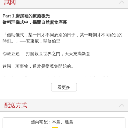
試閱
Part 1 廚房裡的療癒微光
從料理儀式中，揭開自然煮食序幕
「借助儀式，某一日才不同於別的日子，某一時刻才不同於別的
時刻。」──安東尼．聖修伯里
◎穀豆迷──打開榖豆世界之門，天天充滿新意
迷戀一項事物，通常是從蒐集開始的。
我的穀物啟蒙，要從西雅圖說起。那時工作室成立剛滿半年，我
對食物與身心之間的關係興味濃厚；或者應該說，正從食療過程
看更多
中，獲得極大益處的我，感到求知若渴。於是在網上不斷搜索，
研讀相關書目，便接觸到了大自然飲食法（Macrobiotic，或譯為
長壽飲食法）。源自於東方傳統飲食的精神，流傳到歐美後落地
配送方式
生根，開枝散葉，影響許多人的飲食與生活方式。
國內宅配：本島、離島
這種以全穀物、蔬菜、湯和豆類為每日飲食基礎，偶爾食用白肉