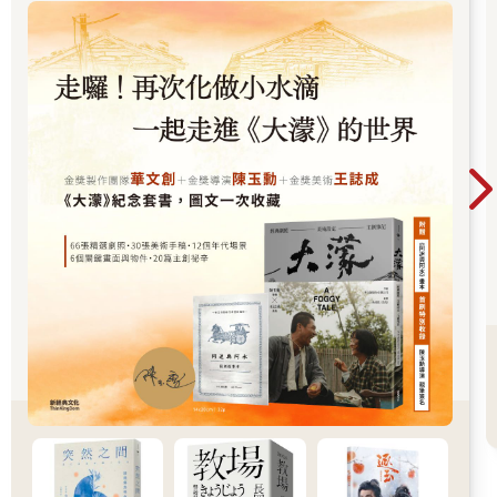
鄉。
返家後第一件事，就是安頓好我們的新廚房。回想起過往只以白
米為主食的日常飲食，突覺單調可惜，打開榖豆世界的大門，日
日都充滿新意。
看著架上整齊羅列的瓶罐們，想像新的食譜，新的可能，是在料
理前的私密儀式，每每令我雀躍不已。像孩子在藏寶箱前，把玩
四處蒐集來的寶物，獨享著集物之樂。泡水膨發的黑豆，淘洗過
後在鐵鍋中慢炒許久，發出唰唰唰的聲響，皮又皺了一圈；寒冬
夜裡，摸黑取了幾罐，糙米、綠豆、薏仁……熟稔地抓了比例添
水浸泡，早餐已經完成一半；細細品嘗淡雅的黑豆茶、暖心的甜
粥，感謝榖豆在鍋中閃耀，滋養了我們。
〔Column〕自製植物乳品與香料粉
◆四種植物奶
用美國杏仁製作的杏仁奶，是風味中性的百搭乳品，和夜市的香
精杏仁茶截然不同。但由於杏仁帶皮且較硬，須在浸泡完後剝皮