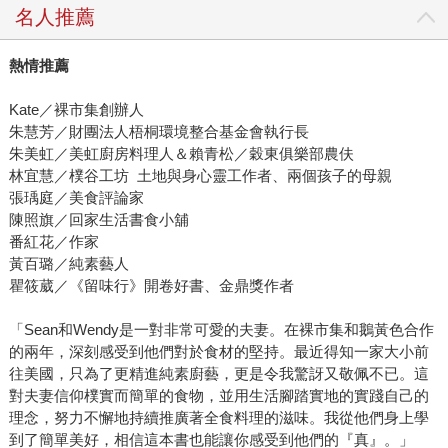
名人推薦
熱情推薦
Kate／裸市集創辦人
朱慧芳／財團法人梧桐環境整合基金會執行長
朱美虹／美虹廚房料理人＆賴青松／穀東俱樂部農伕
林宜慧／樸谷工坊 土地與身心靈工作者、兩個孩子的母親
張瑀庭／美食評論家
陳照旗／回家生活書食小舖
番紅花／作家
黃百璐／純素藝人
瞿筱葳／《留味行》開卷好書、金鼎獎作者
「Sean和Wendy是一對非常可愛的夫妻。在裸市集和鵝黃色合作
的兩年，深刻感受到他們對於食材的堅持。最近得知一家大小前
往美國，只為了更精進純素廚藝，更是令我驚訝又敬佩不已。這
對夫妻信仰樸實而簡單的食物，並用生活腳踏實地的實踐自己的
理念，努力不懈地持續推廣著全食料理的滋味。我從他們身上學
到了簡單美好，相信這本書也能讓你感受到他們的『真』。」