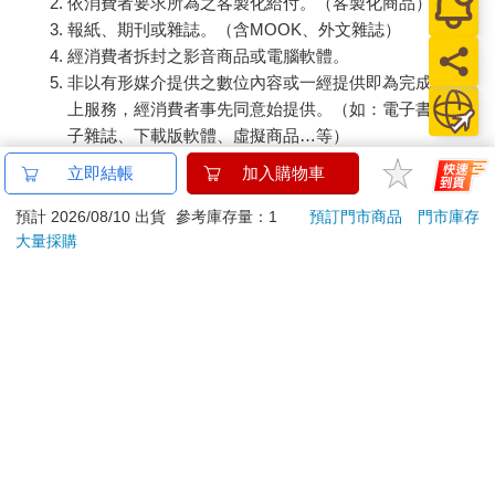
依消費者要求所為之客製化給付。（客製化商品）
報紙、期刊或雜誌。（含MOOK、外文雜誌）
◎在廚房修行──照顧好生活中的每件小事
經消費者拆封之影音商品或電腦軟體。
非以有形媒介提供之數位內容或一經提供即為完成之線
始終難以理解，為什麼他們家徒四壁、毫無綠意？任憑厚重的鐵
上服務，經消費者事先同意始提供。（如：電子書、電
幕，封鎖門戶，不見天光。然後，到了假日，又滿心歡喜離家，
子雜誌、下載版軟體、虛擬商品…等）
遠行他方，到那些被認為是渡假勝地的地方去玩樂，去放鬆。
已拆封之個人衛生用品。（如：內衣褲、刮鬍刀、除毛
立即結帳
加入購物車
刀…等）
陽光明媚的週末，我沒有選擇出門。一早，與Sean齊力將屋子掃
若非上列種類商品，均享有到貨7天的猶豫期（含例假
預計 2026/08/10 出貨
參考庫存量：1
預訂門市商品
門市庫存
除一番，接著，享用了勞動過後、特別美味的午餐。花了一下
大量採購
日）。
午，讀了幾篇散文，沏了壺茶，配著兩天前做的餅乾，在陽台稍
作休息，隨後又開始閱讀。Sean則在長椅上打了個盹，便出門修
辦理退換貨時，商品（組合商品恕無法接受單獨退貨）必須
腳踏車去了。趁空檔，中途還做了個新甜點，請我試吃，我說不
是您收到商品時的原始狀態（包含商品本體、配件、贈品、
喜歡。
保證書、所有附隨資料文件及原廠內外包裝…等），請勿直
接使用原廠包裝寄送，或於原廠包裝上黏貼紙張或書寫文
向晚時分，我站在陽台，在先生悉心打理的都市花園裡，思索著
字。
「家」的定義。是避風港？是充實心靈的所在？抑或只是肉身寄
退回商品若無法回復原狀，將請您負擔回復原狀所需費用，
居的塵世罷了？
嚴重時將影響您的退貨權益。
「留心細節，折好毛巾，撫平床單，擦拭廚房流理台，清潔刀
具，收好杯子，將你的衣服掛起來，不要把東西掉到地上，把你