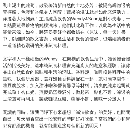
剛出泥土的蘿蔔，散發著清新自然的土地芬芳；被陽光親吻過的
黃檸檬，色澤和香氣令人陶醉！蔬果的滋味就是如此充滿活力，
洋溢著大地朝氣！主張純蔬飲食的Wendy&Sean這對小夫妻，一
直熱愛蔬果穀物的純樸滋味，他們以此為工作，以此為生活中的
能量來源，如今，將這份美好全都收錄在《原味，每一天》書
中，以細膩的散文書寫，傳遞生活和飲食的信仰，也端給讀者們
一道道精心鑽研的美味蔬食料理。
文字和人一樣細緻的Wendy，在簡樸的飲食生活中，體會慢食慢
活的恬淡美好。這本純蔬食料理書充滿廚人的創意和經驗，讓你
品出自然飲食的原味和生活的況味。香料鹽、咖哩粉是料理中的
靈魂，找個研磨器，選好幾種香料調配在一起，就可簡單製作；
將豆腐脫水，加入甜味噌和營養酵母等材料，清爽的純素起司就
完成囉！杏仁奶、燕麥奶營養滿分，做起來一點也不難，濾過的
豆渣還可再利用，製成咖哩豆鬆、燕麥小餅，風味十分迷人！
閱讀的同時，讓我們靜下心來想想「減法飲食」的美好，也問問
自己，每天能否空出一段安靜的時間好好吃飯？當我們的心和胃
都有舒緩的機會，就有能量迎接每個嶄新的明天！