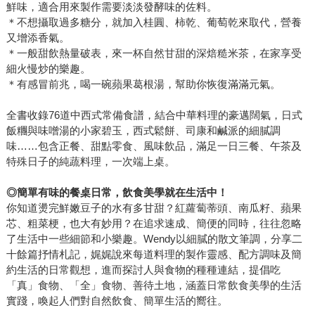
鮮味，適合用來製作需要淡淡發酵味的佐料。
X30分鐘X10項食材，雜食者也熱愛的豐盈口感，改變你的餐
＊不想攝取過多糖分，就加入桂圓、柿乾、葡萄乾來取代，營養
桌與生活！》 能想像Vengan蛋糕和甜點是什麼口感嗎？可
又增添香氣。
能會讓人聯想到全都是蔬菜的甜點，令人有些卻步，但請別
＊一般甜飲熱量破表，來一杯自然甘甜的深焙糙米茶，在家享受
擔心，還好有這麼一批人為了愛吃甜點的我們設計了這樣的
細火慢炒的樂趣。
甜食，不僅不使用動物性的食材，取而代之的是自然健康的
＊有感冒前兆，喝一碗蘋果葛根湯，幫助你恢復滿滿元氣。
有機食材，主打純素、低糖、無反式脂肪、無氫化油、無合
全書收錄76道中西式常備食譜，結合中華料理的豪邁闊氣，日式
成代蛋粉、無人造鮮奶油、無香精、無化學添加，愛自己的
飯糰與味噌湯的小家碧玉，西式鬆餅、司康和鹹派的細膩調
同時，也能夠愛地球。最近接連著出版了:《甜素烘焙實驗
味……包含正餐、甜點零食、風味飲品，滿足一日三餐、午茶及
室：Vegan的創意純素蛋糕》、《百萬訂閱YouTuber的最受
特殊日子的純蔬料理，一次端上桌。
歡迎蔬食菜單》、《原味，每一天》。 當然，雖然各種飲食
方式都是為了健康而生，但是否適合每一個人、怎樣吃最正
◎
簡單有味的餐桌日常，飲食美學就在生活中！
確，還是建議在實行前，可以先參考專業醫生和大廚們的研
你知道燙完鮮嫩豆子的水有多甘甜？紅蘿蔔蒂頭、南瓜籽、蘋果
芯、粗菜梗，也大有妙用？在追求速成、簡便的同時，往往忽略
究和剖析優劣，為身體找到正確之道，不要被一知半解的資
了生活中一些細節和小樂趣。Wendy以細膩的散文筆調，分享二
訊牽著鼻子走。推薦可以找來以下書籍來讀讀： -《高醣、低
十餘篇抒情札記，娓娓說來每道料理的製作靈感、配方調味及簡
醣、生酮，怎麼吃才適合我？陳俊旭的終極實踐》 -《根治飲
約生活的日常觀想，進而探討人與食物的種種連結，提倡吃
食帶你遠離慢性病》 -《廚房裡的偽科學》 ◆夏天快過了，
「真」食物、「全」食物、善待土地，涵蓋日常飲食美學的生活
你還沒瘦下來 【夏日瘦身展】找到最適合你的瘦瘦方程式
實踐，喚起人們對自然飲食、簡單生活的嚮往。
→→→