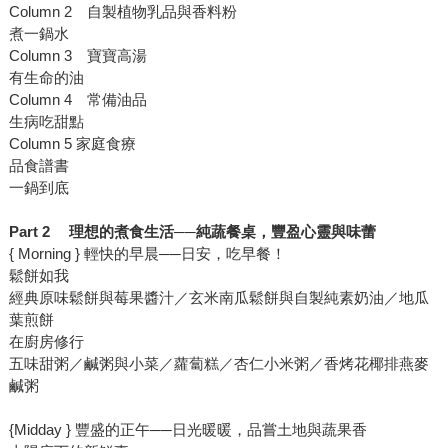
Column 2 自製植物乳品與香料粉
煮一鍋水
Column 3 寶寶高湯
有生命的油
Column 4 常備油品
生病吃甜點
Column 5 家庭食療
品食譜書
一鍋到底
Part 2
理想的煮食生活
──
純蔬餐桌，豐盈心靈與味蕾
{ Morning } 輕快的早晨──日安，吃早餐！
鬆餅如我
經典原味鬆餅與莓果醬汁／玄米南瓜鬆餅與自製純素奶油／地瓜
葉煎餅
在廚房修行
五味甜粥／鹹粥與小菜／蘿蔔糕／杏仁小米粥／香烤花椰排燕麥
鹹粥
{Midday } 豐盛的正午──日光暖暖，品嘗土地與蔬果香