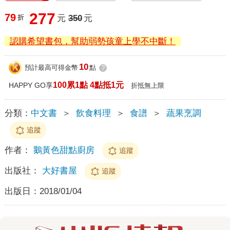
277
79
折
元
350
元
認購希望書包，幫助弱勢孩童上學不中斷！
10
預計最高可得金幣
點
?
100累1點 4點抵1元
HAPPY GO享
折抵無上限
分類：
中文書
＞
飲食料理
＞
食譜
＞
蔬果烹調
追蹤
作者：
鵝黃色甜點廚房
追蹤
出版社：
大好書屋
追蹤
出版日：
2018/01/04