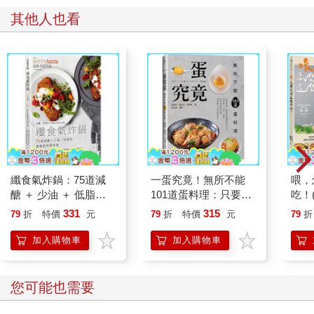
其他人也看
纖食氣炸鍋：75道減
一蛋究竟！無所不能
喂，
醣 ＋ 少油 ＋ 低脂的
101道蛋料理：只要有
吃！
營養氣炸鍋食譜
蛋，備料烹調輕鬆易上
味蝦
331
315
79
折
特價
元
79
折
特價
元
79
折
手，從早餐、主食、便
雞，
當、配菜到異國料理，
麻婆
加入購物車
加入購物車
都能變化出無窮美味！
廚讓
化、
「江
您可能也需要
公開