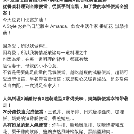
從餐桌料理到全家便當，從新手到進階，加了愛的幸福便當全提
案！
今天也要用便當加油！
A Style お弁当日記版主 Amanda、飲食生活作家 番紅花 誠摯推
薦！
因為愛，所以我做料理
因為愛，所以我將情感放諸每一道料理之中
也因為愛，在每一道料理的背後，都藏有我
這個妻子、母親的小小心意。
不管是需要飽足能量的元氣便當、越吃越瘦的減醣便當、超萌可
愛造型便當、早餐帶著走便當；或是暖心又暖胃湯品、超多常備
菜自由配，一次滿足全家人！
人氣料理X
減醣好食X
超萌造型X
常備美味，媽媽牌便當幸福帶著
走！
20
分鐘快速完成便當：
三色丼、漢堡排、日式唐揚雞肉、咖哩
飯、媽媽的滷雞腿便當、香煎鯖魚…
具有飽足的超人氣便當：
炸牛排、照燒雞腿排、味噌蜂蜜豬五
花、栗子雞肉炊飯、鹽麴孜然風味松阪豬、黑醋醬雞肉…