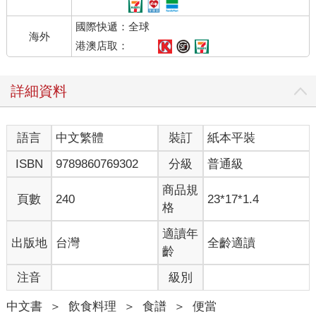
國際快遞：全球
海外
港澳店取：
詳細資料
語言
中文繁體
裝訂
紙本平裝
ISBN
9789860769302
分級
普通級
商品規
頁數
240
23*17*1.4
格
適讀年
出版地
台灣
全齡適讀
齡
注音
級別
中文書
＞
飲食料理
＞
食譜
＞
便當