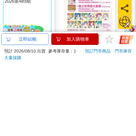
MOTOR汽車百科8月
劇場版 Love Live！蓮
吉伊
立即結帳
加入購物車
2026第489期
之空女學院學園偶像俱
預計 2026/08/10 出貨
參考庫存量：1
預訂門市商品
門市庫存
樂部 Bloom Garden
190
3499
特價
元
特價
元
96
折
200
Party蓮之空預售大套
大量採購
組
加入購物車
加入購物車
訂購/退換貨須知
加入金石堂 LINE 官方帳號『完成綁定』，隨時掌握出貨動
態：