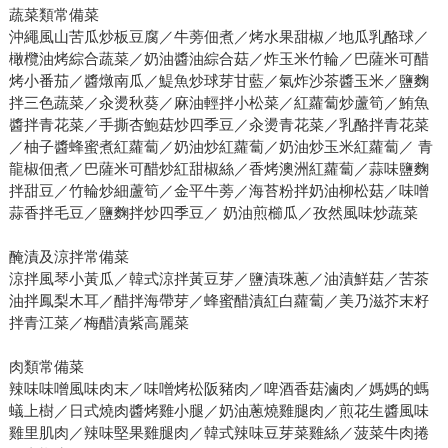
蔬菜類常備菜
沖繩風山苦瓜炒板豆腐／牛蒡佃煮／烤水果甜椒／地瓜乳酪球／
橄欖油烤綜合蔬菜／奶油醬油綜合菇／炸玉米竹輪／巴薩米可醋
烤小番茄／醬燉南瓜／鯷魚炒球芽甘藍／氣炸沙茶醬玉米／鹽麴
拌三色蔬菜／汆燙秋葵／麻油輕拌小松菜／紅蘿蔔炒蘆筍／鮪魚
醬拌青花菜／手撕杏鮑菇炒四季豆／汆燙青花菜／乳酪拌青花菜
／柚子醬蜂蜜煮紅蘿蔔／奶油炒紅蘿蔔／奶油炒玉米紅蘿蔔／ 青
龍椒佃煮／巴薩米可醋炒紅甜椒絲／香烤澳洲紅蘿蔔／蒜味鹽麴
拌甜豆／竹輪炒細蘆筍／金平牛蒡／海苔粉拌奶油柳松菇／味噌
蒜香拌毛豆／鹽麴拌炒四季豆／ 奶油煎櫛瓜／孜然風味炒蔬菜
醃漬及涼拌常備菜
涼拌風琴小黃瓜／韓式涼拌黃豆芽／鹽漬珠蔥／油漬鮮菇／苦茶
油拌鳳梨木耳／醋拌海帶芽／蜂蜜醋漬紅白蘿蔔／美乃滋芥末籽
拌青江菜／梅醋漬紫高麗菜
肉類常備菜
辣味味噌風味肉末／味噌烤松阪豬肉／啤酒香菇滷肉／媽媽的螞
蟻上樹／日式燒肉醬烤雞小腿／奶油蔥燒雞腿肉／煎花生醬風味
雞里肌肉／辣味堅果雞腿肉／韓式辣味豆芽菜雞絲／菠菜牛肉捲