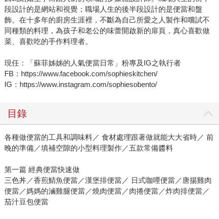
段設計的是網站和視覺；職場人生的後半段設計的是便當和盤
飾。在十多年的廚房生涯裡，不斷為自己所愛之人製作和嚐試不
同種類的料理，為孩子和老公的味蕾開啟新的扉頁，真心喜歡做
菜、喜歡吃的手作料理者。
現任：「蘇菲姊姊的人氣便當日常」粉專及IG之執行者
FB：https://www.facebook.com/sophieskitchen/
IG：https://www.instagram.com/sophiesobento/
目錄
各種做便當的工具和調味料／ 食材處理跟著做就能大大省時／ 前
晚的準備／填補空隙的小型料理製作／五款常備醬料
第一篇 經典便當快速做
三色丼／香煎鯖魚便當／漢堡排便當／ 日式咖哩便當／唐揚雞肉
便當／媽媽的滷雞腿便當／燒肉便當／肉捲便當／炸肉排便當／
茄汁豆包便當