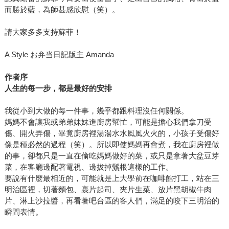
而勝於藍，為師甚感欣慰（笑）。
請大家多多支持蘇菲！
A Style お弁当日記版主 Amanda
作者序
人生的每一步，都是最好的安排
我從小到大做的每一件事，幾乎都跟料理沒任何關係。
媽媽不會讓我或弟弟妹妹進廚房幫忙，可能是擔心我們拿刀受
傷、開火弄傷，畢竟廚房裡湯湯水水風風火火的，小孩子受傷好
像是種必然的過程（笑）。所以即使媽媽再會煮，我在廚房裡做
的事，卻都只是一直在偷吃媽媽做好的菜，或只是拿著大盆豆芽
菜，在客廳邊配著電視、邊拔掉鬚根這樣的工作。
要說有什麼最相近的，可能就是上大學前在咖啡館打工，站在三
明治區裡，切著麵包、裹片起司、夾片生菜、放片黑胡椒牛肉
片、淋上沙拉醬，再看著吧台區的客人們，滿足的咬下三明治的
瞬間表情。