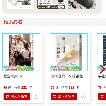
推薦必看
叛逆玩家 02
刪掉容易，忘掉很難
祕密
221
332
79
折
特價
元
79
折
特價
元
79
折
加入購物車
加入購物車