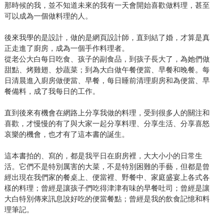
那時候的我，並不知道未來的我有一天會開始喜歡做料理，甚至
可以成為一個做料理的人。
後來我學的是設計，做的是網頁設計師，直到結了婚，才算是真
正走進了廚房，成為一個手作料理者。
從老公大白每日吃食、孩子的副食品，到孩子長大了，為她們做
甜點、烤雞翅、炒蔬菜；到為大白做午餐便當、早餐和晚餐。每
日清晨進入廚房做便當、早餐，每日睡前清理廚房和為便當、早
餐備料，成了我每日的工作。
直到後來有機會在網路上分享我做的料理，受到很多人的關注和
喜歡，才慢慢的有了與大家一起分享料理、分享生活、分享喜怒
哀樂的機會，也才有了這本書的誕生。
這本書拍的、寫的，都是我平日在廚房裡，大大小小的日常生
活。它們不是特別厲害的大菜，不是特別困難的手藝，但都是曾
經出現在我們家的餐桌上、便當裡、野餐中、家庭盛宴上各式各
樣的料理；曾經是讓孩子們吃得津津有味的早餐吐司；曾經是讓
大白特別傳來訊息說好吃的便當餐點；曾經是我的飲食記憶和料
理筆記。