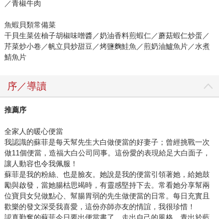
／青椒牛肉
魚蝦貝類常備菜
干貝生菜佐柚子胡椒味噌醬／奶油香料煎蝦仁／蘑菇蝦仁炒蛋／
芹菜炒小卷／帆立貝炒甜豆／烤鹽麴鮭魚／煎奶油鱸魚片／水煮
鯖魚片
序／導讀
推薦序
全家人的暖心便當
我認識的蘇菲是每天幫先生大白做便當的好妻子；曾經挑戰一次
做11個便當，造福大白公司同事。這份愛的表現給足大白面子，
讓人動容也令我佩服！
蘇菲是我的粉絲、也是臉友。她說是我的便當引領著她，給她鼓
勵與啟發，當她腸枯思竭時，有靈感堅持下去。常看她分享幫兩
位寶貝女兒做點心、幫腸胃弱的先生做便當的日常。每日充實且
歡樂的發文深受我喜愛，這份亦師亦友的情誼，我很珍惜！
認真勤奮的蘇菲今日要出便當書了、走出自己的風格、青出於藍