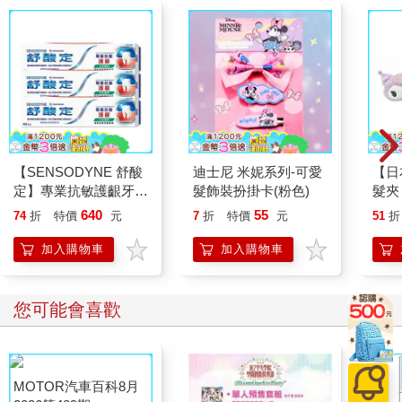
【SENSODYNE 舒酸
迪士尼 米妮系列-可愛
【日
定】專業抗敏護齦牙
髮飾裝扮掛卡(粉色)
髮夾
膏-沁涼薄荷100gx3入
夾 
640
55
74
折
特價
元
7
折
特價
元
51
折
Kit
加入購物車
加入購物車
您可能會喜歡