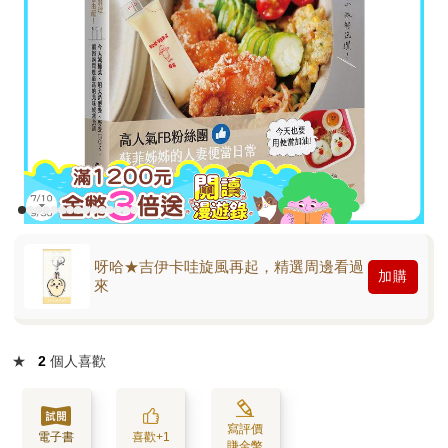
呀哈★吉伊卡哇旋風再起，精選周邊看過
加購
來
★
2
個人喜歡
寫評價
電子書
喜歡+1
賺金幣