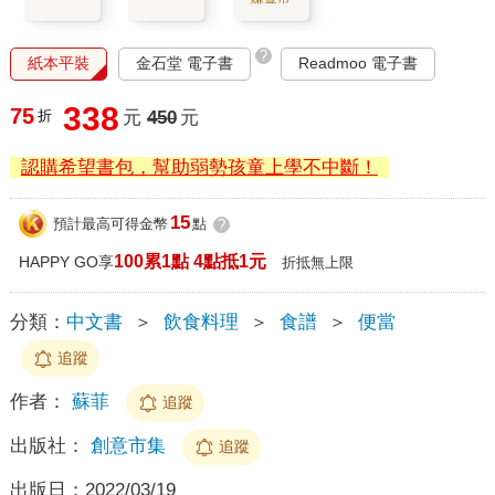
?
紙本平裝
金石堂 電子書
Readmoo 電子書
338
75
折
元
450
元
認購希望書包，幫助弱勢孩童上學不中斷！
15
預計最高可得金幣
點
?
100累1點 4點抵1元
HAPPY GO享
折抵無上限
分類：
中文書
＞
飲食料理
＞
食譜
＞
便當
追蹤
作者：
蘇菲
追蹤
出版社：
創意市集
追蹤
出版日：
2022/03/19