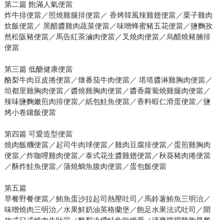
第二篇 飽滿人氣便當
炸牛排便當／照燒雞腿排便當／ 香烤韓風辣雞翅便當／栗子雞肉
炊飯便當／ 黑醋醬雞肉蔬菜便當／味噌蜂蜜豬五花便當／鹽麴孜
然松阪豬便當／馬告紅茶滷肉便當／叉燒肉便當／烏醋燒豬腩排
便當
第三篇 低醣健康便當
酪梨牛肉豆皮捲便當／燉番茄牛肉便當／ 塔塔醬淋雞胸肉便當／
坦都里雞胸肉便當／醬燒雞胸肉便當／醬香蘿蔔燒雞腿肉便當／
辣味鹽麴嫩煎肉排便當／紙包鮭魚便當／香料蝦仁滑蛋便當／鹽
烤小卷鑲飯便當
第四篇 可愛造型便當
燒肉飯糰便當／起司牛肉球便當／雞肉豆腐排便當／蛋煎雞胸肉
便當／炸咖哩雞肉便當／泰式花生醬雞翅便當／秋葵豬肉捲便當
／酥炸鮭魚便當／蒲燒鯛魚腹肉便當／蛋包飯便當
第五篇
早餐野餐便當／鮪魚蛋沙拉起司熱壓吐司／馬鈴薯鮪魚三明治／
味噌燒肉三明治／水果鮮奶油英格蘭堡／飽足水果法式吐司／開