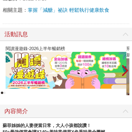
相關主題：
掌握「減醣」祕訣 輕鬆執行健康飲食
活動訊息
閱讀漫遊錄-2026上半年暢銷榜
飛
新
內容簡介
蘇菲姊姊的人妻便當日常，大人小孩都說讚！
50+
最強便當食譜X140+
美味常備菜X
色香味美全圖解