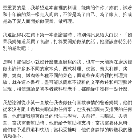
更重要的是，我希望這本書裡的料理，能夠陪伴你／妳們，試著
和十年前的我一樣走入廚房，不管是為了自己、為了家人、抑或
是為了愛人而開始做便當、做料理。
我還記得我在買下第一本食譜書時，特別傳訊息給大白說：「如
果我媽知道我買了食譜，打算要開始做菜的話，她應該會特別特
別的感動吧！」
是啊！那個從小就沒什麼進過廚房的我，也有一天能夠在廚房裡
做出許許多多不同的家常菜、西式料理、便當、義大利麵、烤
雞、燒肉、燉肉等各種不同的菜色，而這些在廚房裡的料理實
驗，就在這本書裡，盡可能以簡單不複雜的文字敘述和料理照片
呈現，相信無論是初學者或料理老手，都能從中獲得一點什麼。
我想謝謝從小就一直放任我去做任何喜歡事情的爸爸媽媽，他們
從來沒有阻止過我去嚐試做任何事，也沒有試圖去安排我的任何
路。他們讓我順著自己的想法去學習、去前行、去嚐試、去勇
闖。當我需要幫助時，他們給予幫助和支持；當我需要休息時，
他們給予避風港和枕頭；當我受挫時，他們會靜靜的聆聽我的難
過和傷心。