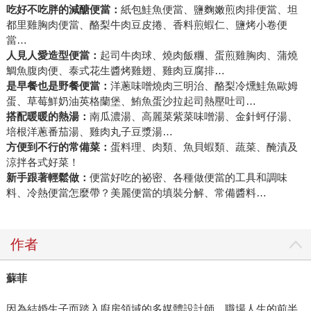
吃好不吃胖的減醣便當：
紙包鮭魚便當、鹽麴嫩煎肉排便當、坦
都里雞胸肉便當、酪梨牛肉豆皮捲、香料煎蝦仁、鹽烤小卷便
當…
人見人愛造型便當：
起司牛肉球、燒肉飯糰、蛋煎雞胸肉、蒲燒
鯛魚腹肉便、泰式花生醬烤雞翅、雞肉豆腐排…
是早餐也是野餐便當：
洋蔥味噌燒肉三明治、酪梨冷燻鮭魚歐姆
蛋、草莓鮮奶油英格蘭堡、鮪魚蛋沙拉起司熱壓吐司…
搭配暖暖的熱湯：
南瓜濃湯、高麗菜紫菜味噌湯、金針蚵仔湯、
培根洋蔥番茄湯、雞肉丸子豆漿湯…
方便到不行的常備菜：
蛋料理、肉類、魚貝蝦類、蔬菜、醃漬及
涼拌各式好菜！
新手跟著輕鬆做：
便當好吃的祕密、各種做便當的工具和調味
料、冷熱便當怎麼帶？美麗便當的填裝分解、常備醬料…
作者
蘇菲
因為結婚生子而踏入廚房領域的多媒體設計師。職場人生的前半