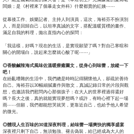
闆娘；是《村裡來了個暴走女外科》什麼都賣的紅姨⋯⋯
從幕後工作、娛樂記者、主持人到演員，這次，海裕芬不扮演別
人，而是回歸自己，以坦率真誠的文字，搭配溫暖質樸的畫作、
滿足自我的料理，拋出直指內心的探問：
「我這樣，好嗎？現在的生活，是實現願望了嗎？對自己寒暄和
關心的開場白，說起來怎麼就心酸了呢⋯⋯」
◎
香酸鹹辣海式風味佐溫暖療癒圖文，從身心到味蕾，放縱一下
吧！
在紛亂嘈雜的生活中，我們總是時時記得關懷他人，卻疏於善待
自己。海裕芬以30幅細膩畫作與散文，真誠記錄日常的片段與觀
想，也邀請我們慰問內心那個孩子：在大人的世界裡過得還好
嗎？長大之後，真的就能實現夢想嗎？或許，有時心裡下起一場
雨⋯⋯但願，我們都能想哭就哭，更靠近自己，也給予他人希望
的微光。
◎
體現人生百味的30道深夜料理，給味蕾一場爽快的獨享盛宴
深夜裡只剩下自己，無須勉強、褪去偽裝，給已經成為大人的