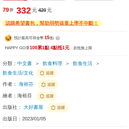
332
79
折
元
420
元
認購希望書包，幫助弱勢孩童上學不中斷！
15
預計最高可得金幣
點
?
100累1點 4點抵1元
HAPPY GO享
折抵無上限
分類：
中文書
＞
飲食料理
＞
飲食生活
＞
飲食生活/文化
追蹤
作者：
海裕芬
追蹤
繪者：
海裕芬
追蹤
出版社：
大好書屋
追蹤
出版日：
2023/01/05