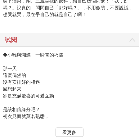
碟下酒菜，兩、三瓶喜歡的飲料，給自己幾個問號：「我，好
嗎？」說真的，問問自己「都好嗎？」，不用假裝，不要說謊，
想哭就哭，最在乎自己的就是自己了啊！
試閱
◆小雞與蝴蝶｜一瞬間的巧遇
那一天
這麼偶然的
沒有安排好的相遇
回想起來
卻是充滿驚喜的可愛互動
是該相信緣分吧？
初次見面就莫名熟悉，
一見如故心靈相通，
一見鍾情的美好，是難忘的、特別的。
看更多
現在，