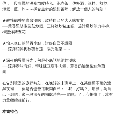
你，一段專屬的深夜放縱時光。泡壺茶、佐杯酒，涼拌、熱炒、
燉煮、煎、炸⋯⋯揉合生命的酸甜苦辣，解放一個人的時刻！
★酸辣鹹香的豐盛滋味，款待自己的大人味饗宴
──蒜香黑胡椒蘑菇炒蝦、三杯辣炒豬血糕、茄汁爆炒菲力牛柳、
椒鹽炸豬五花⋯⋯
★怡人爽口的開胃小點，討好自己不設限
──涼拌紹興梅秋葵番茄、陽光泡菜⋯⋯
★深夜的異國時光，勾起心底話的絕妙滋味
──涼拌泰味海鮮、韓味辣豆腐牛肉鍋、蒜香奶油酪梨鮭魚煎
餅⋯⋯
在告別喧囂的寂靜時刻、在晚歸的末班車上、在某個睡不著的漆
黑夜裡⋯⋯你是否也曾這麼問自己：「我，好嗎？」那麼，為自
己下廚吧，來一段深夜的獨處時光──胃飽足了，心暢快了，就有
力量繼續往前行。
本書特色