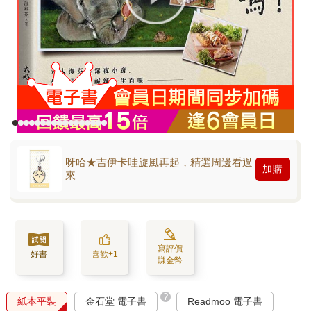
呀哈★吉伊卡哇旋風再起，精選周邊看過
加購
來
寫評價
好書
喜歡+1
賺金幣
?
紙本平裝
金石堂 電子書
Readmoo 電子書