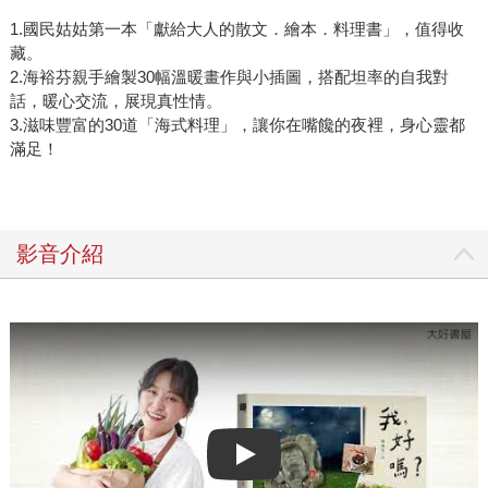
1.國民姑姑第一本「獻給大人的散文．繪本．料理書」，值得收
藏。
2.海裕芬親手繪製30幅溫暖畫作與小插圖，搭配坦率的自我對
話，暖心交流，展現真性情。
3.滋味豐富的30道「海式料理」，讓你在嘴饞的夜裡，身心靈都
滿足！
影音介紹
Play video