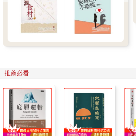
直勾勾的小眼神
映射出牠還沒察覺正在變壞的世界
每眨一次眼就消散一些童稚的懵
努力想看清世事的目光，
是需要被疼惜的，
因為挫折和心碎會伴隨成長而來，
漸漸地，
眼睛裡蒙上了酸甜苦辣，
當笑容的潛台詞不是開心，
生氣的真正含義不是討厭，
推薦必看
眼淚背後傳達的是巧妙形塑可憐形象，
本來以為不會騙人的眼睛，
已經少了誠實的自信。
都忘了多久前，
不用多說，
一個眼神就能接收訊息，
如今解釋再多也抓不到最誠實的那句。
閱人無數的雙瞳已經裝不了萌，
世故，是學習適應社會化留下的痕跡，