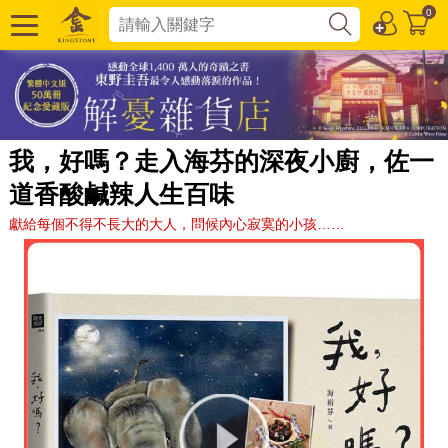
0
我，好嗎？走入海芬的深夜小廚，佐一
道香酸鹹辣人生百味
獻給每個不得不長大的大人，問候內心寂寞的小孩……