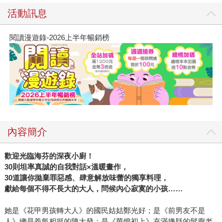
活動訊息
閱讀漫遊錄-2026上半年暢銷榜
內容簡介
歡迎光臨海芬的深夜小廚！
30則坦率真誠的自我對話×溫暖畫作，
30道讓你拋棄罪惡感、肆意解放味蕾的獨享料理，
獻給每個不得不長大的大人，問候內心寂寞的小孩……
她是《花甲男孩轉大人》的國民姑姑鄭光好；是《前男友不是
人》總是義氣相挺的陳大發；是《華燈初上》充滿嫌疑的髮廊老