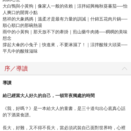
大白鴨與小黃狗｜像家人一般的依賴｜涼拌紹興梅秋葵蕃茄──怡
人爽口的開胃小點
慈祥的大象媽媽｜溫柔才是最有力量的訓誡｜什錦五花肉片鍋──
順心順口的那碗熱湯
雨中的小黃狗｜那天放不下的牽掛｜煎山藥牛肉捲──稠稠的美味
想念
撐起大傘的小兔子｜快進來，不要淋濕了！｜涼拌酸辣大頭菜──
平凡中的酸辣滋味
序／導讀
導讀
給已經當大人好久的自己，一頓宵夜獨處的時間
《我，好嗎？》是一本給大人的童書，是三十道勾出心底真心話
的下酒菜食譜。
長大，好難，又不得不長大，當必須武裝自己面對世界時，心裡