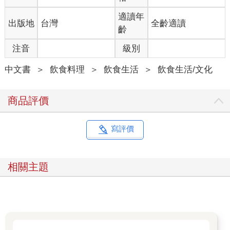
來自同一個故鄉
有著一樣的口音
適讀年
出版地
台灣
全齡適讀
熟悉相同的街景
齡
異地重逢也能感受到熱情
注音
級別
離開老家之後，
中文書
＞
飲食料理
＞
飲食生活
＞
飲食生活/文化
以為和舊時的一切沒了連結，
當不經意提起故鄉往事，
只要知道對方
商品評價
是來自同一個村子或學區，
彷彿就是看到家人手足一般的親切，
一下子鄰里關係圖
寫評價
就像蜘蛛網一般牽起來，
什麼叔公的姪子的嬸嬸的表妹，
只要有一點點的地緣或親戚關係，
相關主題
在職場上就能瞬間變成自己人，
各種離鄉背井的甘苦
也能立刻找到知音。
過年過節回到家鄉，
再次重逢村子裡的小夥伴，
雖然各自都帶著獨自打拚的風霜，