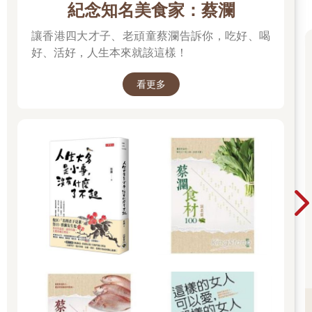
紀念知名美食家：蔡瀾
但都會在家人、老友面前
表現出一切無恙。
讓香港四大才子、老頑童蔡瀾告訴你，吃好、喝
一群上了年紀的大人，
好、活好，人生本來就該這樣！
再次擠上公園裡的溜滑梯，
彼此笑著發福後不能咻地快速滑下，
看更多
笑著笑著就有人忍不住的哭了，
在外面受的委屈，
在熟悉的人眼裡是藏不住的。
村子口的那條大水溝還在，
但沒有小時候看起來那麼寬，
曾經誇口可以一躍過河，
到外面的世界闖出名堂，
但現在回到家，
只想靜靜吹著依舊漫著桂花香的風，
外面的苦，
都讓村子裡的小河替遊子們涮一涮吧！◆小鹿那好萌的目光｜映
出世界的雙眸
純真的回眸
是令人想要抱抱的那種萌