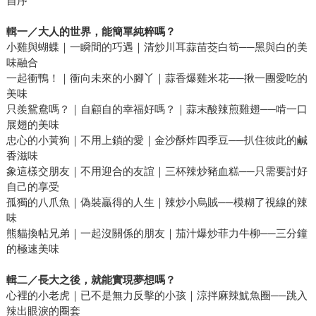
自序
輯一／大人的世界，能簡單純粹嗎？
小雞與蝴蝶｜一瞬間的巧遇｜清炒川耳蒜苗茭白筍──黑與白的美
味融合
一起衝鴨！｜衝向未來的小腳丫｜蒜香爆雞米花──揪一團愛吃的
美味
只羨鴛鴦嗎？｜自顧自的幸福好嗎？｜蒜末酸辣煎雞翅──啃一口
展翅的美味
忠心的小黃狗｜不用上鎖的愛｜金沙酥炸四季豆──扒住彼此的鹹
香滋味
象這樣交朋友｜不用迎合的友誼｜三杯辣炒豬血糕──只需要討好
自己的享受
孤獨的八爪魚｜偽裝贏得的人生｜辣炒小烏賊──模糊了視線的辣
味
熊貓換帖兄弟｜一起沒關係的朋友｜茄汁爆炒菲力牛柳──三分鐘
的極速美味
輯二／長大之後，就能實現夢想嗎？
心裡的小老虎｜已不是無力反擊的小孩｜涼拌麻辣魷魚圈──跳入
辣出眼淚的圈套