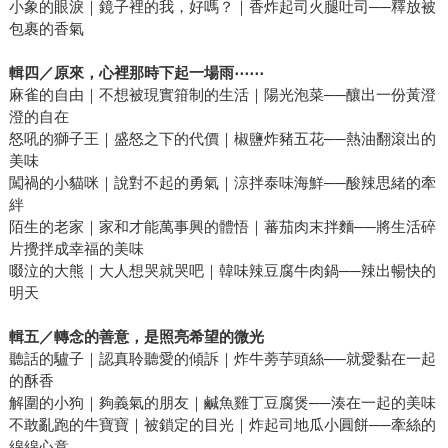
小象的眼淚｜鏡子裡的我，好嗎？｜香炸起司火腿吐司──釋放被
包裹的香氣
輯四／原來，心裡那時下起一場雨
⋯⋯
麻雀的自由｜不想被現實箝制的生活｜陽光泡菜──釀出一份黃澄
澄的自在
怒吼的獅子王｜盛怒之下的代價｜椒鹽炸豬五花──熱油翻滾出的
美味
闖禍的小貓咪｜說對不起的勇氣｜涼拌泰味海鮮──酸辣思緒的牽
絆
陌生的老家｜家和才能萬事興的體悟｜蕃茄肉末拌麵──將生活碎
片攪拌成幸福的美味
啜泣的大熊｜大人想哭就哭吧｜韓味辣豆腐牛肉鍋──辣出暢快的
明天
輯五／轉念的善意，是照亮希望的微光
聽話的驢子｜認真聆聽愛的傾訴｜炸牛蒡芋頭絲──就愛黏在一起
的酥香
解圍的小狗｜夠義氣的朋友｜鹹魚雞丁豆腐煲──湊在一起的美味
不敢亂跑的牛寶寶｜被鎖定的目光｜炸起司地瓜小圓餅──牽絲的
綿綿心意