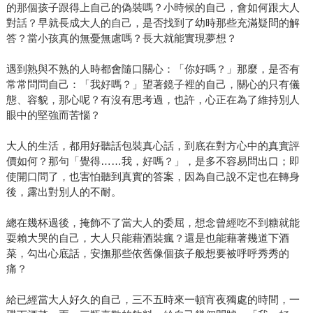
的那個孩子跟得上自己的偽裝嗎？小時候的自己，會如何跟大人
對話？早就長成大人的自己，是否找到了幼時那些充滿疑問的解
答？當小孩真的無憂無慮嗎？長大就能實現夢想？
遇到熟與不熟的人時都會隨口關心：「你好嗎？」那麼，是否有
常常問問自己：「我好嗎？」望著鏡子裡的自己，關心的只有儀
態、容貌，那心呢？有沒有思考過，也許，心正在為了維持別人
眼中的堅強而苦惱？
大人的生活，都用好聽話包裝真心話，到底在對方心中的真實評
價如何？那句「覺得……我，好嗎？」，是多不容易問出口；即
使開口問了，也害怕聽到真實的答案，因為自己說不定也在轉身
後，露出對別人的不耐。
總在幾杯過後，掩飾不了當大人的委屈，想念曾經吃不到糖就能
耍賴大哭的自己，大人只能藉酒裝瘋？還是也能藉著幾道下酒
菜，勾出心底話，安撫那些依舊像個孩子般想要被呼呼秀秀的
痛？
給已經當大人好久的自己，三不五時來一頓宵夜獨處的時間，一