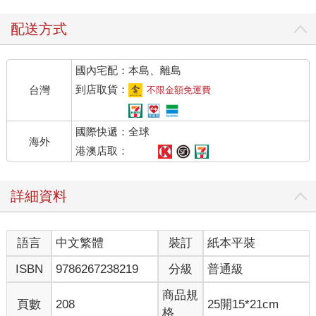
更能感受到真的有看不見的緣分牽引，
不是強求就可以留下每種感情。
配送方式
感情濃時，
能默契地說出同一句話，
國內宅配：本島、離島
迷上一樣的影集和偶像，
連肚子咕嚕叫的時刻都能一樣；
到店取貨：
台灣
不限金額免運費
當緣分淡了，
一切的理所當然變得強人所難，
國際快遞：全球
相敬如賓的環境瀰漫著尷尬的空氣，
海外
那些巧合，曾經的不期而遇，
港澳店取：
在分開之後，
像是被下了相斥的咒語，
詳細資料
即使是彼此最常經過的路口，
怎麼就再也遇不到了呢？
如果，當時就知道緣分是有保存期限，
語言
中文繁體
裝訂
紙本平裝
那會不會更小心翼翼地保護好？
ISBN
9786267238219
分級
普通級
◆那些狗狗貓貓啊｜村子裡的小夥伴
商品規
頁數
208
25開15*21cm
人不親土親
格