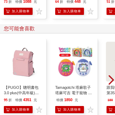
1088
448
73
折
特價
元
64
折
特價
元
51
折
不一定要得到真正的回答。
那些關心別人的話，都可以隨意脫口而出，
加入購物車
加入購物車
但是不是都忘了關心自己：「我，好嗎？」
小時候一直搞不懂的題目，
已經找到解答了嗎？
您可能會喜歡
曾經受過的那些傷，都有好好痊癒嗎？
那些好委屈、好生氣的癥結，
有完全解決了嗎？
變成大人之後，
常覺得還是當小孩的時候最幸福，
可是，回想還是小孩的時候，
又期待趕快長大，
當時那個小小的身體承受了好多的壓力，
課業、友情、家庭也有好多事，
沒有辦法哭一哭就消失殆盡。
【PUGO】聰明書包
Tamagotchi 塔麻歌子
跟我
常擔心別人覺得「我？好嗎？」，
3.0 plus(中高年級)藕
塔麻可吉 電子寵物 樂
第35
是不是有達到他們的期待了啊？
粉 全新進化玩美上市
園系列（熱帶橙果／極
4351
1850
95
折
特價
元
特價
元
180
所以，不是什麼都可以長大就知道，
地冰雪）
也沒有還是當小孩最好，
加入購物車
加入購物車
那些不開心的情緒要認真對待，