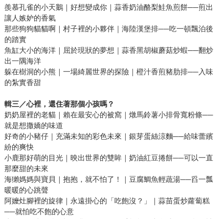
羨慕孔雀的小天鵝｜好想變成你｜蒜香奶油酪梨鮭魚煎餅──煎出
讓人嫉妒的香氣
那些狗狗貓貓啊｜村子裡的小夥伴｜海陸漢堡排──吃一頓飄泊後
的踏實
魚缸大小的海洋｜屈於現狀的夢想｜蒜香黑胡椒蘑菇炒蝦──翻炒
出一隅海洋
躲在樹洞的小熊｜一場綺麗世界的探險｜橙汁香煎豬肋排──入味
的紮實香甜
輯三／心裡，還住著那個小孩嗎？
奶奶屋裡的老貓｜賴在最安心的被窩｜燉馬鈴薯小排骨寬粉條──
就是想撒嬌的味道
好奇的小豬仔｜充滿未知的彩色未來｜銀芽蛋絲涼麵──給味蕾繽
紛的爽快
小鹿那好萌的目光｜映出世界的雙眸｜奶油紅豆捲餅──可以一直
那麼甜的未來
海獺媽媽與寶貝｜抱抱，就不怕了！｜豆腐鯛魚輕蔬湯──舀一瓢
暖暖的心跳聲
阿嬤灶腳裡的旋律｜永遠掛心的「吃飽沒？」｜蒜苗蛋炒蘿蔔糕
──就怕吃不飽的心意