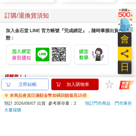
才不會總在幾杯下肚，老話題一談再談，
酒醒之後又後悔失態。
訂購/退換貨須知
加入金石堂 LINE 官方帳號『完成綁定』，隨時掌握出貨動
會
態：
員
日
提醒您！！
金石堂及銀行均不會請您操作ATM! 如接獲電話要求您前往
立即結帳
加入購物車
ATM提款機，請不要聽從指示，以免受騙上當！
※ 本商品會員日滿額金幣加碼回饋最高15倍
退換貨須知：
預計 2026/08/07 出貨
參考庫存量：2
預訂門市商品
門市庫存
大量採購
**提醒您，鑑賞期不等於試用期，退回商品須為全新狀態**
依據「消費者保護法」第19條及行政院消費者保護處公告之
「通訊交易解除權合理例外情事適用準則」，以下商品購買
後，除商品本身有瑕疵外，將不提供7天的猶豫期：