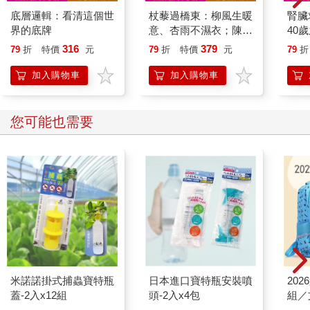
好無奈，越了解這個世界越增加了城府，
底層邏輯：看清這個世
杖藜過橋東：柳風生暖
腎臟
看得太清晰，
界的底牌
意、杏雨不濕衣；陳亮
40
會不會不小心看穿了祕密？
恭談以心轉境的適齡漫
就告
316
379
心不要變得太快嘛，
79
折
特價
元
79
折
特價
元
79
折
想
眼睛都跟不上了！
加入購物車
加入購物車
◆小象的眼淚｜鏡子裡的我， 好嗎？
您可能也需要
我這樣，好嗎
現在的生活
是實現願望了嗎
對自己寒暄和關心的開場白
說起來怎麼就心酸了呢
日子一天一天地過，
被時間推著推著就長大了，
鏡子裡的自己早已是大人的模樣，
但內心的那個小孩，
有跟上歲月的腳步嗎？
米諾諾掛式捕蟲寶特瓶
日本進口寶特瓶安裝噴
20
「你好嗎」是被教導要有禮貌的招呼問候，
蓋-2入x12組
頭-2入x4包
組／
儘管這是與人為善的禮教，