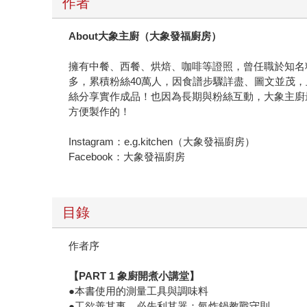
作者
About
大象主廚（大象發福廚房）
擁有中餐、西餐、烘焙、咖啡等證照，曾任職於知名料
多，累積粉絲40萬人，因食譜步驟詳盡、圖文並茂
絲分享實作成品！也因為長期與粉絲互動，大象主廚
方便製作的！
Instagram：e.g.kitchen（大象發福廚房）
Facebook：大象發福廚房
目錄
作者序
【PART 1 象廚開煮小講堂】
●本書使用的測量工具與調味料
●工欲善其事、必先利其器：氣炸鍋教戰守則