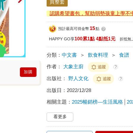
買整套
認購希望書包，幫助弱勢孩童上學不
15
預計最高可得金幣
點
?
100累1點 4點抵1元
HAPPY GO享
折抵無
分類：
中文書
＞
飲食料理
＞
食譜
作者：
大象主廚
追蹤
?
加購
出版社：
野人文化
追蹤
?
出版日：
2022/12/28
相關主題：
2025暢銷榜—生活風格
2
看更多