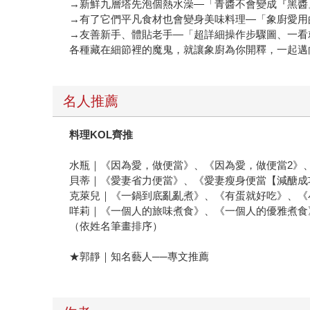
→新鮮九層塔先泡個熱水澡—「青醬不會變成『黑醬
→有了它們平凡食材也會變身美味料理—「象廚愛用
→友善新手、體貼老手—「超詳細操作步驟圖、一看
各種藏在細節裡的魔鬼，就讓象廚為你開釋，一起邁
名人推薦
料理KOL齊推
水瓶｜《因為愛，做便當》、《因為愛，做便當2》
貝蒂｜《愛妻省力便當》、《愛妻瘦身便當【減醣成
克萊兒｜《一鍋到底亂亂煮》、《有蛋就好吃》、《
咩莉｜《一個人的旅味煮食》、《一個人的優雅煮食
（依姓名筆畫排序）
★郭靜｜知名藝人──專文推薦