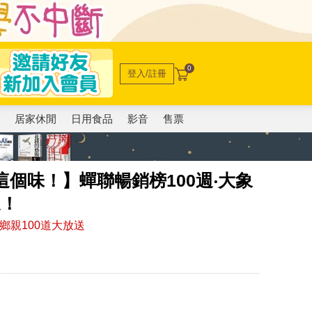
0
登入/註冊
電
居家休閒
日用食品
影音
售票
這個味！】蟬聯暢銷榜100週‧大象
送！
鄉親100道大放送