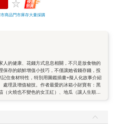
門市商品
門市庫存
大量採購
理保存的鎖鮮增值小技巧，不僅讓她省錢存錢，投
好記住食材特性，特別用圖鑑插畫+擬人化故事介紹
、處理及增值秘技。作者最愛的冰箱小財寶有：黑
茄（火燒也不變色的女王紅）、地瓜（讓人生順暢
集體脫衣）…等30多種，只要懂得保存法，就能逢
分鐘完成）、冷凍即食包（忙碌又想健康吃的族群必
計學，楊賢英老師首次分享她和老公孟爺的生活趣
溝通養成的），包含讓另一半甘心做家事、幫忙下
輕鬆！