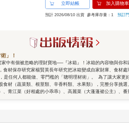
立即結帳
加入購物車
預計 2026/08/10 出貨
參考庫存量：1
預訂
材術」！
，食材保存研究家楊賢英長年研究把冰箱變成自家財庫、食材處
斤，是任何人都能做、零門檻的「聰明理材術」。 為了讓大家更
股食材（蔬菜類、根莖類、辛香料類、水果類），完整分享挑選
）、青江菜（好相處的小乖乖）、高麗菜（大蓬蓬裙公主）、番
到夏天就很貴的囂張鬼）、芭樂（叛逆小鮮肉）、香蕉（一熱就
理新手的健康餐（減重好用的早午餐）、免覆熱便當（早上15
適用。 除了「聰明理材術」，此次有個特別企劃──AI老公設
婆婆的「內建程式」不用怕，隨時可以植入病毒（AI是靠嘴甜和
作、家事、帶小孩三頭燒的職業婦女必看，妳可以生活得比現在更