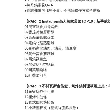
●氣炸鍋常見Q&A
●你該知道的那些小事：不沾鍋操作方式全解析
【PART 2 Instagram高人氣家常菜TOP10：新
01滿室飄香排骨燜飯
02番茄荷包蛋燜麵
03高顏值蛤蠣蒸蛋
04電鍋北菇蒸滑雞
05電鍋家常滷肉、滷蛋、油豆腐
06黃金蒜香蘑菇雞
07照燒虱目魚
08黑椒奶油杏鮑菇
09川菜黑嚕嚕
10紅蘿蔔滑蛋
【PART 3 不開瓦斯也能煮，氣炸鍋料理華麗上桌
11蔥鹽氣炸牛小排
12醬烤牛肋條
13泰式風味烤松阪
14小豬蓋棉被（德式香腸酥皮卷）