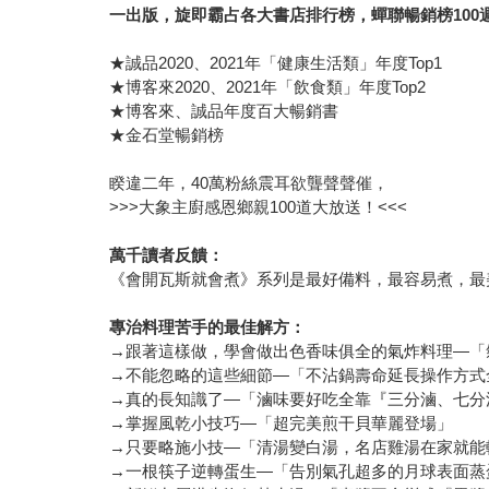
一出版，旋即霸占各大書店排行榜，蟬聯暢銷榜100
★誠品2020、2021年「健康生活類」年度Top1
★博客來2020、2021年「飲食類」年度Top2
★博客來、誠品年度百大暢銷書
★金石堂暢銷榜
睽違二年，40萬粉絲震耳欲聾聲聲催，
>>>大象主廚感恩鄉親100道大放送！<<<
萬千讀者反饋：
《會開瓦斯就會煮》系列是最好備料，最容易煮，最
專治料理苦手的最佳解方：
→跟著這樣做，學會做出色香味俱全的氣炸料理—「
→不能忽略的這些細節—「不沾鍋壽命延長操作方式
→真的長知識了—「滷味要好吃全靠『三分滷、七分
→掌握風乾小技巧—「超完美煎干貝華麗登場」
→只要略施小技—「清湯變白湯，名店雞湯在家就能
→一根筷子逆轉蛋生—「告別氣孔超多的月球表面蒸