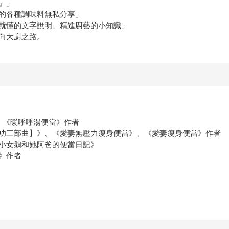
』」
的各種調味料無私分享」
就懂的文字說明、精進廚藝的小知識」
向大廚之路。
、《暖呼呼湯便當》作者
功三部曲】》、《愛妻無壓力瘦身便當》、《愛妻瘦身便當》作者
小女鵝和她阿爸的便當日記》
》作者