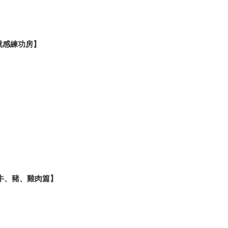
手成就感練功房】
：牛、豬、雞肉篇】