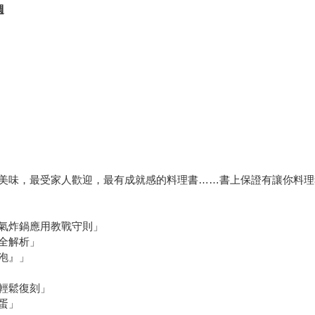
週
美味，最受家人歡迎，最有成就感的料理書……書上保證有讓你料理
氣炸鍋應用教戰守則」
全解析」
泡』」
輕鬆復刻」
蛋」