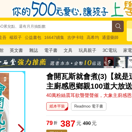
圭吾
楊双子
公益書包
16647續集
吉伊卡哇
高希均
通靈藥師
路邊攤新作
馬斯克
玩具總動員5
超慢跑
館
英文書
雜誌
電子書
文具
玩具親子
3C電玩
家
會開瓦斯就會煮(3)【就是
主廚感恩鄉親100道大放
40萬粉絲震耳欲聾聲聲催，大象主廚感恩
紙本平裝
Readmoo 電子書
387
79
折
元
490
元