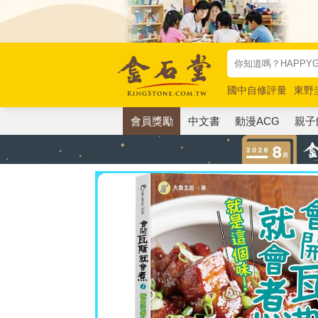
國中自修評量
東野
唯紅花綻放
奧德賽
會員獎勵
中文書
動漫ACG
親子