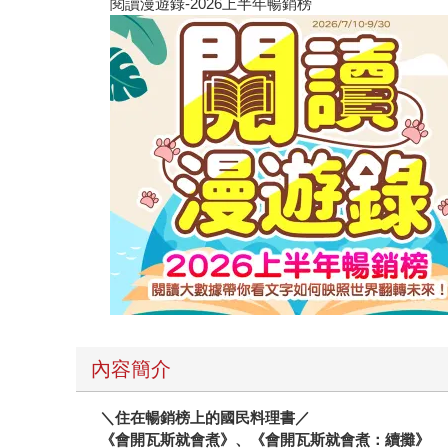
閱讀漫遊錄-2026上半年暢銷榜
內容簡介
＼住在暢銷榜上的國民料理書／
《會開瓦斯就會煮》、《會開瓦斯就會煮：續攤》