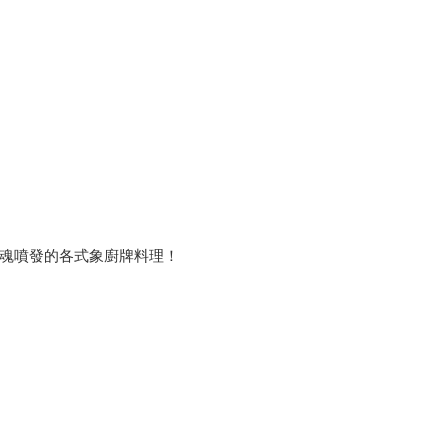
魂噴發的各式象廚牌料理！