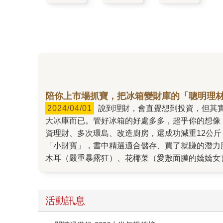
陪你上市場抓寶，把冰箱變財庫的「聰明理
2024/04/01
說到理財，會直覺想到投資，但其實家中有個被忽略的理財寶地──『冰箱』！冰箱的內容物與你和家人的健康、花錢方式息息相關，不只是放食物的
大冰庫而已。管好冰箱的好處多多，超乎你的想像
資理財、多次環島、改造廚房，還成功減重12公
「小財寶」，書中精選適合儲存、買了就賺的潛力
木耳（嚴重暴露狂）、花椰菜（愛敷面膜的嬌嬌女
的百變之王）、韭菜（受歡迎的小媳婦）、蔥（一
低買進賺很大，自然錢滾錢！書中更延伸分享給料
學），無論一個人、兩個人、小家庭、多人家庭都
活動訊息
事，是新時代主婦生活優雅開心的秘訣！面對來自
廚的訣竅，讓AI老公成為你的神隊友，需兼顧工