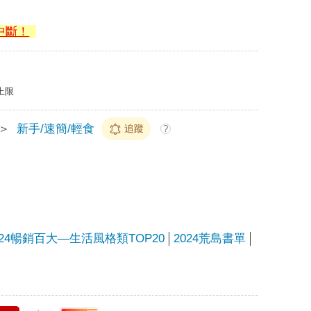
中斷！
上限
＞
新手/速簡/輕食
追蹤
?
024暢銷百大—生活風格類TOP20
2024荒島書單