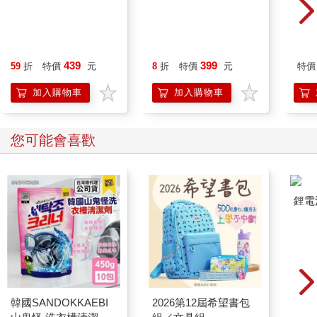
439
399
59
折
特價
元
8
折
特價
元
特價
加入購物車
加入購物車
您可能會喜歡
鋰電
韓國SANDOKKAEBI
2026第12屆希望書包