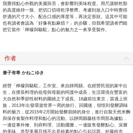
我覺得點心外觀的美麗與否，會影響到美味程度。用尺讓餅乾類
的高度維持一致、把切口切得乾淨整齊。考慮到放入口中時覺得
舒適的尺寸大小、配合口感的厚度等，再決定形狀。這其中可能
也有讀者會認為「好像有點麻煩？」的步驟，但我希望讀者們能
把它當作「檸檬與駱駝」點心的魅力之一來享受製作。
作者
兼子有希
かねこゆき
經營「檸檬與駱駝」工作室。來自靜岡縣。在經營民宿的家中出
生，在擅長料理的祖母與母親的呵護中成長，生活環境在豐富的
大自然和季節性材料的圍繞之下成長。18歲前往東京，當過上班
族，2013年出發環遊世界一周的旅行。回國後，領悟到發酵調味
料的魅力，從2015年2月開始發酵廚師的身分，進行自製天然米麴
與保存食製作料理和點心的活動。以靜岡縣藤枝市岡部為據點，
一邊從事外燴、到府料理、活動擺攤，一邊販售發酵點心。深層
的美味、造型美麗且猜不出是純素的點心引起話題。於藤枝市