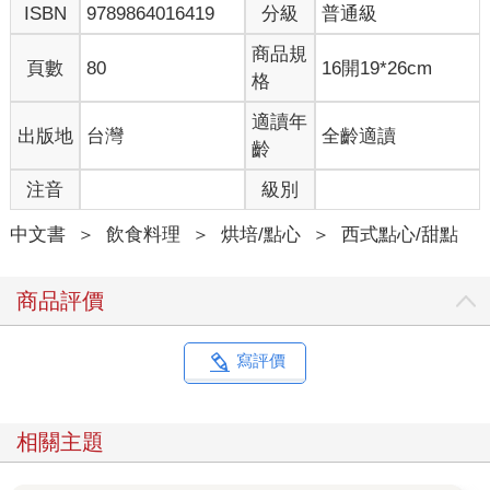
ISBN
9789864016419
分級
普通級
商品規
頁數
80
16開19*26cm
格
適讀年
出版地
台灣
全齡適讀
齡
注音
級別
中文書
＞
飲食料理
＞
烘培/點心
＞
西式點心/甜點
商品評價
寫評價
相關主題