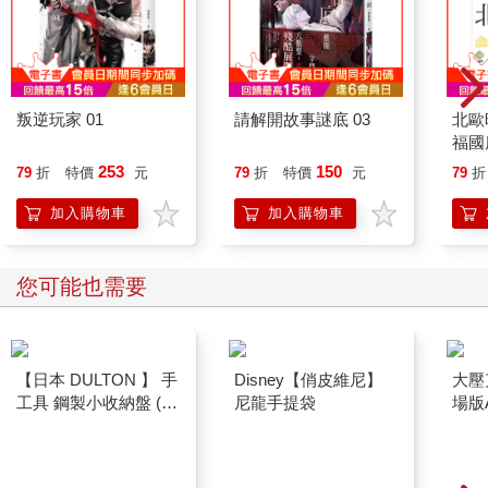
叛逆玩家 01
請解開故事謎底 03
北歐
福國
253
150
79
折
特價
元
79
折
特價
元
79
折
加入購物車
加入購物車
您可能也需要
【日本 DULTON 】 手
Disney【俏皮維尼】
大壓
工具 鋼製小收納盤 (6
尼龍手提袋
場版
色可選) 托盤 收納盤
工具盤