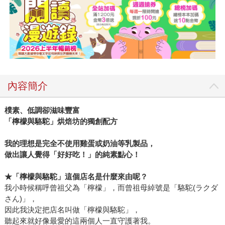
內容簡介
樸素、低調卻滋味豐富
「檸檬與駱駝」烘焙坊的獨創配方
我的理想是完全不使用雞蛋或奶油等乳製品，
做出讓人覺得「好好吃！」的純素點心！
★
「檸檬與駱駝」這個店名是什麼來由呢？
我小時候稱呼曾祖父為「檸檬」，而曾祖母綽號是「駱駝(ラクダ
さん)」，
因此我決定把店名叫做「檸檬與駱駝」，
聽起來就好像最愛的這兩個人一直守護著我。