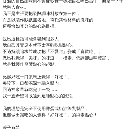
甘酒的自然甜味則不會像砂糖一樣殘留在嘴巴當中，而是一下子
就融入食材。
我不是主張要把發酵調味料放在第一位，
而是以製作默默無名地、襯托其他材料的滋味的
這種恰如其分的點心為目標。
說出這種話可能會嚇到很多人，
我自己其實原本就不太喜歡吃甜點心。
不過持續追求並成功把「不愛吃」變成「喜歡吃」，
做出我覺得「美味」的味道——樸素、低調卻滋味豐富，
就是我製作發酵點心的起點。
比起只吃一口就馬上覺得「好吃！」，
每咬下一口都深深地融入體內，
回過神來早就吃完了一袋……
我一直希望可以達到這種點心的狀態。
我的理想是完全不使用雞蛋或奶油等乳製品，
但能做出讓吃的人覺得「好好吃！」的純素點心！
兼子有希