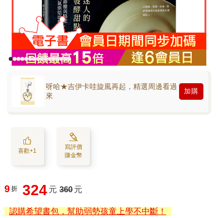
呀哈★吉伊卡哇旋風再起，精選周邊看過
加購
來
寫評價
喜歡+1
賺金幣
324
9
折
元
360
元
認購希望書包，幫助弱勢孩童上學不中斷！