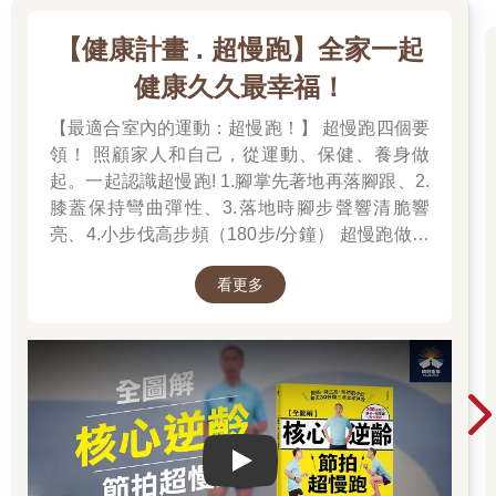
【健康計畫 . 超慢跑】全家一起
健康久久最幸福！
【最適合室內的運動：超慢跑！】 超慢跑四個要
領！ 照顧家人和自己，從運動、保健、養身做
起。一起認識超慢跑! 1.腳掌先著地再落腳跟、2.
膝蓋保持彎曲彈性、3.落地時腳步聲響清脆響
亮、4.小步伐高步頻（180步/分鐘） 超慢跑做對
了「不痠、不痛、不硬、不喘」！
看更多
Play video