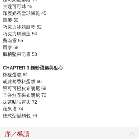
荳蔻可可球 45
印度奶茶雪球餅乾 45
穀麥 50
巧克力冰箱餅乾 52
巧克力瑪德蓮 54
費南雪 55
司康 58
楓糖堅果司康 58
CHAPTER 3 麵粉蛋糕與點心
檸檬蛋糕 64
胡蘿蔔香料蛋糕 66
黑可可橙皮布朗尼 68
辛香無花果布朗尼 70
抹茶咕咕霍夫 72
蘋果塔 74
德式聖誕麵包 76
序／導讀