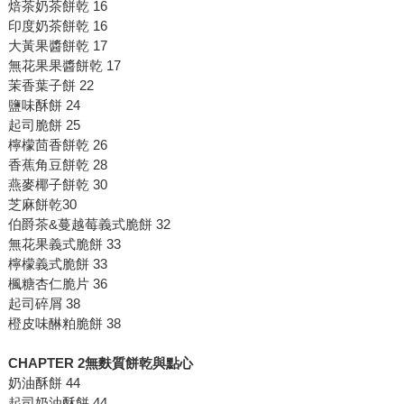
焙茶奶茶餅乾 16
印度奶茶餅乾 16
大黃果醬餅乾 17
無花果果醬餅乾 17
茉香葉子餅 22
鹽味酥餅 24
起司脆餅 25
檸檬茴香餅乾 26
香蕉角豆餅乾 28
燕麥椰子餅乾 30
芝麻餅乾30
伯爵茶&蔓越莓義式脆餅 32
無花果義式脆餅 33
檸檬義式脆餅 33
楓糖杏仁脆片 36
起司碎屑 38
橙皮味醂粕脆餅 38
CHAPTER 2無麩質餅乾與點心
奶油酥餅 44
起司奶油酥餅 44