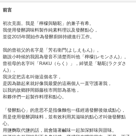
前言
初次見面。我是「檸檬與駱駝」的兼子有希。
我使用發酵調味料製作純素料理以及發酵點心，
並從2015年開始作為發酵廚師持續進行工作。
我的曾祖父的名字是「芳右衛門(よしえもん)」。
聽說小時候的我因為發音不清楚而叫他「檸檬(レモンさん)」。
曾祖母的名字叫「RAKU（らく）」，綽號是「駱駝(ラクダさ
ん)」。
我決定把店名叫做這個名字，
是因為聽起來就好像我最愛的這兩個人一直守護著我，
以我的故鄉靜岡縣藤枝市岡部為基地，
和夥伴們一起製作料理和點心。
「發酵點心」的意思不是指像麵包一樣經過發酵後做成點心，
而是使用發酵調味料，並有效利用其滋味的點心才叫做發酵點
心。
用鹽麴取代鹽的話，就會隨著鹹味一起加深鮮味與甜味。