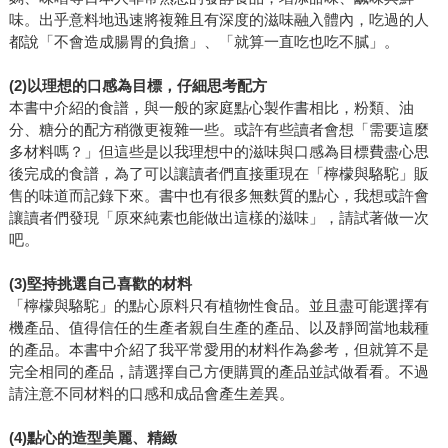
味。出乎意料地迅速將複雜且有深度的滋味融入體內，吃過的人
都說「不會造成腸胃的負擔」、「就算一直吃也吃不膩」。
(2)
以理想的口感為目標，仔細思考配方
本書中介紹的食譜，與一般的家庭點心製作書相比，粉類、油
分、糖分的配方稍微更複雜一些。或許有些讀者會想「需要這麼
多材料嗎？」但這些是以我理想中的滋味與口感為目標費盡心思
後完成的食譜，為了可以讓讀者們直接重現在「檸檬與駱駝」販
售的味道而記錄下來。書中也有很多無麩質的點心，我想或許會
讓讀者們發現「原來純素也能做出這樣的滋味」，請試著做一次
吧。
(3)
堅持挑選自己喜歡的材料
「檸檬與駱駝」的點心原料只有植物性食品。並且盡可能選擇有
機產品、值得信任的生產者親自生產的產品、以及靜岡當地栽種
的產品。本書中介紹了我平常愛用的材料作為參考，但就算不是
完全相同的產品，請選擇自己方便購買的產品並試做看看。不過
請注意不同材料的口感和成品會產生差異。
(4)
點心的造型美麗、精緻