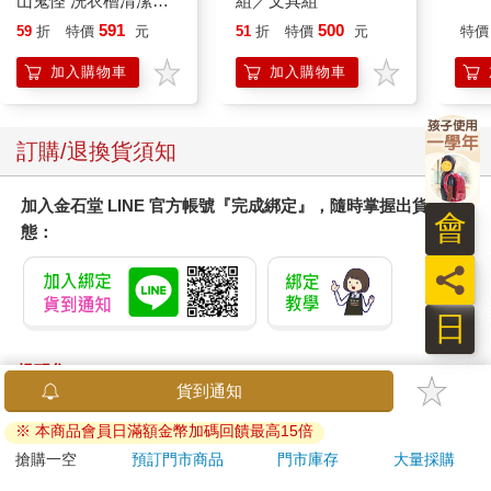
山鬼怪 洗衣槽清潔劑
組／文具組
450公克-10包組
591
500
59
折
特價
元
51
折
特價
元
特價
加入購物車
加入購物車
訂購/退換貨須知
加入金石堂 LINE 官方帳號『完成綁定』，隨時掌握出貨動
會
態：
員
日
提醒您！！
金石堂及銀行均不會請您操作ATM! 如接獲電話要求您前往
ATM提款機，請不要聽從指示，以免受騙上當！
退換貨須知：