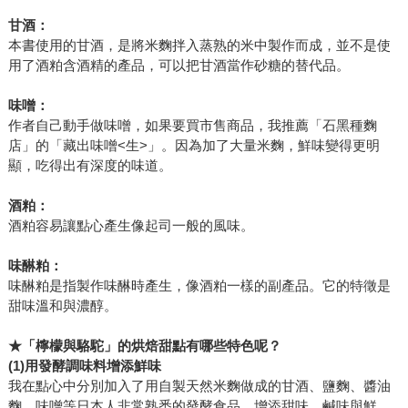
甘酒：
本書使用的甘酒，是將米麴拌入蒸熟的米中製作而成，並不是使
用了酒粕含酒精的產品，可以把甘酒當作砂糖的替代品。
味噌：
作者自己動手做味噌，如果要買市售商品，我推薦「石黑種麴
店」的「藏出味噌<生>」。因為加了大量米麴，鮮味變得更明
顯，吃得出有深度的味道。
酒粕：
酒粕容易讓點心產生像起司一般的風味。
味醂粕：
味醂粕是指製作味醂時產生，像酒粕一樣的副產品。它的特徵是
甜味溫和與濃醇。
★
「檸檬與駱駝」的烘焙甜點有哪些特色呢？
(1)
用發酵調味料增添鮮味
我在點心中分別加入了用自製天然米麴做成的甘酒、鹽麴、醬油
麴、味噌等日本人非常熟悉的發酵食品，增添甜味、鹹味與鮮