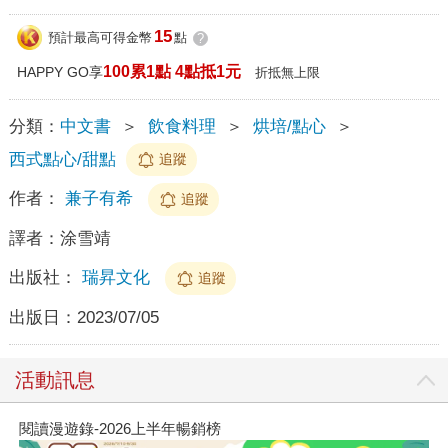
15
預計最高可得金幣
點
?
100累1點 4點抵1元
HAPPY GO享
折抵無上限
分類：
中文書
＞
飲食料理
＞
烘培/點心
＞
西式點心/甜點
追蹤
作者：
兼子有希
追蹤
譯者：
涂雪靖
出版社：
瑞昇文化
追蹤
出版日：
2023/07/05
活動訊息
閱讀漫遊錄-2026上半年暢銷榜