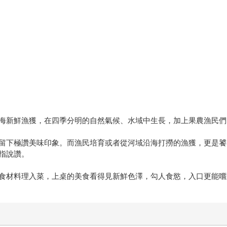
海新鮮漁獲，在四季分明的自然氣候、水域中生長，加上果農漁民們
留下極讚美味印象。而漁民培育或者從河域沿海打撈的漁獲，更是饕
指說讚。
食材料理入菜，上桌的美食看得見新鮮色澤，勾人食慾，入口更能嚐