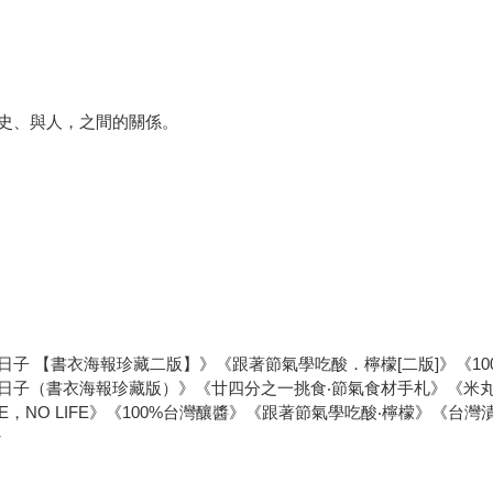
史、與人，之間的關係。
子 【書衣海報珍藏二版】》《跟著節氣學吃酸．檸檬[二版]》《10
（書衣海報珍藏版）》《廿四分之一挑食‧節氣食材手札》《米丸子一口食
CE，NO LIFE》《100%台灣釀醬》《跟著節氣學吃酸‧檸檬》《
》