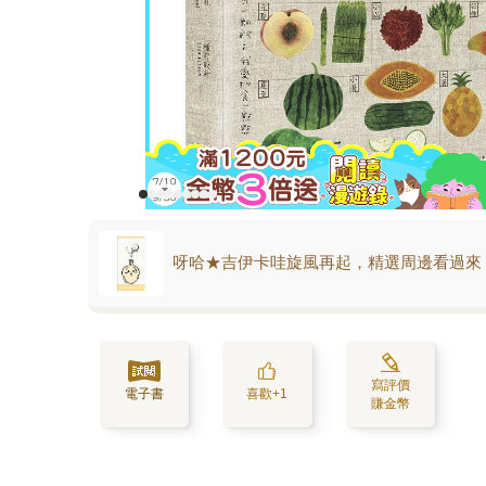
呀哈★吉伊卡哇旋風再起，精選周邊看過來
寫評價
電子書
喜歡+1
賺金幣