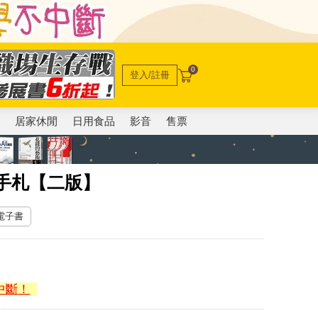
0
登入/註冊
電
居家休閒
日用食品
影音
售票
手札【二版】
 電子書
中斷！