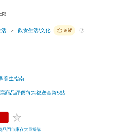
上限
生活
＞
飲食生活/文化
追蹤
?
季養生指南
24🍡寫商品評價每篇都送金幣5點
商品
門市庫存
大量採購