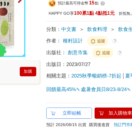
15
預計最高可得金幣
點
?
100累1點 4點抵1元
HAPPY GO享
折抵無
分類：
中文書
＞
飲食料理
＞
飲食
作者：
種籽設計
追蹤
?
出版社：
創意市集
追蹤
?
出版日：
2023/07/27
加購
相關主題：
2025秋季暢銷榜-7折起
夏
回饋最高45%🍡處暑會員日8/23-8/
立即結帳
加入購物車
預計 2026/08/15 出貨
購買後進貨
預訂門市