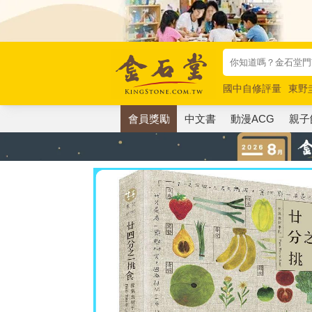
國中自修評量
東野
唯紅花綻放
奧德賽
會員獎勵
中文書
動漫ACG
親子