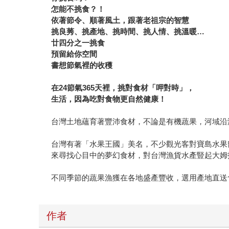
怎能不挑食？！
依著節令、順著風土，跟著老祖宗的智慧
挑良莠、挑產地、挑時間、挑人情、挑溫暖…
廿四分之一挑食
預留給你空間
書想節氣裡的收穫
在24節氣365
天裡，挑對食材「呷對時」，
生活，因為吃對食物更自然健康！
台灣土地蘊育著豐沛食材，不論是有機蔬果，河域沿
台灣有著「水果王國」美名，不少觀光客對寶島水果
來尋找心目中的夢幻食材，對台灣漁貨水產豎起大姆
不同季節的蔬果漁獲在各地盛產豐收，選用產地直送
作者