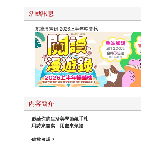
活動訊息
閱讀漫遊錄-2026上半年暢銷榜
內容簡介
獻給你的生活美學節氣手札
用詩來書寫 用畫來頌揚
你挑食嗎？