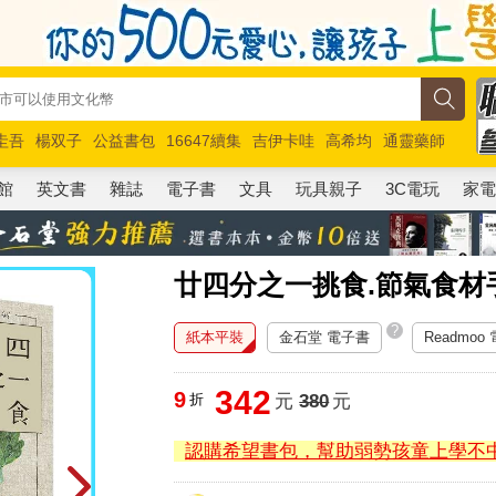
圭吾
楊双子
公益書包
16647續集
吉伊卡哇
高希均
通靈藥師
路邊攤新作
馬斯克
玩具總動員5
超慢跑
館
英文書
雜誌
電子書
文具
玩具親子
3C電玩
家
廿四分之一挑食.節氣食材
?
紙本平裝
金石堂 電子書
Readmoo
342
9
折
元
380
元
認購希望書包，幫助弱勢孩童上學不