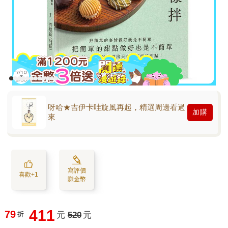
呀哈★吉伊卡哇旋風再起，精選周邊看過
加購
來
寫評價
喜歡+1
賺金幣
411
79
折
元
520
元