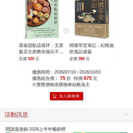
星級甜點這樣拌：五星
閱微草堂筆記：紀曉嵐
飯店主廚教你做出不失
的鬼話連篇
敗的經典配方
定價
520
元
定價
380
元
優惠時間：2026/07/10 ~2026/10/01
優惠組合價：
75
折
特價
675
元
※實際價格依購物車結帳為主
加入購物車
活動訊息
閱讀漫遊錄-2026上半年暢銷榜