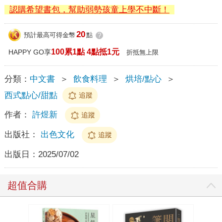
認購希望書包，幫助弱勢孩童上學不中斷！
20
預計最高可得金幣
點
?
100累1點 4點抵1元
HAPPY GO享
折抵無上限
分類：
中文書
＞
飲食料理
＞
烘培/點心
＞
西式點心/甜點
追蹤
作者：
許煜新
追蹤
出版社：
出色文化
追蹤
出版日：
2025/07/02
超值合購