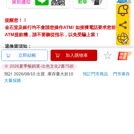
提醒您！！
金石堂及銀行均不會請您操作ATM! 如接獲電話要求您前往
ATM提款機，請不要聽從指示，以免受騙上當！
退換貨須知：
**提醒您，鑑賞期不等於試用期，退回商品須為全新狀態**
立即結帳
加入購物車
依據「消費者保護法」第19條及行政院消費者保護處公告之
※ 2026夏季暢銷展-出色文化2書75折
「通訊交易解除權合理例外情事適用準則」，以下商品購買
預計 2026/08/10 出貨
庫存量大於10
預訂門市商品
門市庫存
後，除商品本身有瑕疵外，將不提供7天的猶豫期：
大量採購
易於腐敗、保存期限較短或解約時即將逾期。（如：生
鮮食品）
依消費者要求所為之客製化給付。（客製化商品）
報紙、期刊或雜誌。（含MOOK、外文雜誌）
經消費者拆封之影音商品或電腦軟體。
非以有形媒介提供之數位內容或一經提供即為完成之線
上服務，經消費者事先同意始提供。（如：電子書、電
子雜誌、下載版軟體、虛擬商品…等）