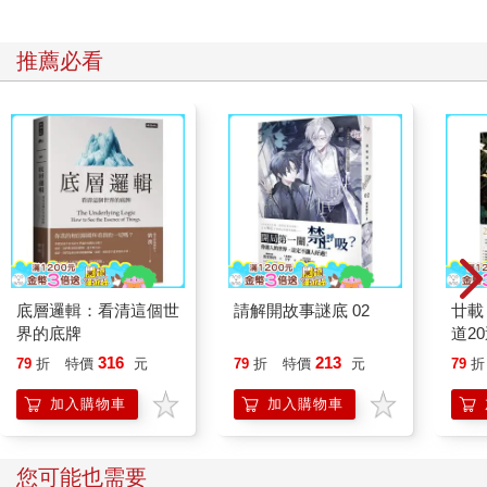
推薦必看
底層邏輯：看清這個世
請解開故事謎底 02
廿載
界的底牌
道2
316
213
79
折
特價
元
79
折
特價
元
79
折
加入購物車
加入購物車
您可能也需要