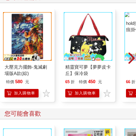
大壓克力擺飾-鬼滅劇
精靈寶可夢【夢夢皮卡
ho
場版A款(綜)
丘】保冷袋
痕掛
580
450
特價
元
65
折
特價
元
66
折
加入購物車
加入購物車
您可能會喜歡