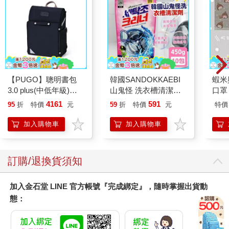
【PUGO】聰明書包
韓國SANDOKKAEBI
蝦米
3.0 plus(中低年級)酷
山鬼怪 洗衣槽清潔劑
口罩
黑 全新進化玩美上市
450公克-10包組
4161
591
95
折
特價
元
59
折
特價
元
特價
加入購物車
加入購物車
訂購/退換貨須知
加入金石堂 LINE 官方帳號『完成綁定』，隨時掌握出貨動
態：