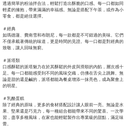
透過簡單的粉油拌合法，輕鬆打造出酥脆的口感。每一口都如同
輕柔的擁抱，帶來滿滿的幸福感。無論是搭配下午茶，或作為小
零食，都是絕佳選擇。
＃經典
如瑪德蓮、費南雪和布朗尼，每一款都是不可錯過的美味。它們
不僅承載著傳統的味道，更是時間的見證。每一口都是對經典的
致敬，讓人回味無窮。
＃派塔類
口感酥鬆的派塔魅力在於其酥鬆的外皮與滑順的內餡，層次感十
足。每一口都能感受到不同的風味交織，仿佛在舌尖上跳舞。無
論是甜的還是鹹的，派塔都能為餐桌增添一抹亮色，成為聚會上
的明星。
＃乳酪蛋糕
除了經典的原味，更多的食材搭配設計讓人眼前一亮。無論是水
果、堅果還是巧克力，每一種組合都能帶來不同的驚喜。一次學
習，盡享多種風味，在家也能輕鬆製作出專業級的甜點，滿足味
蕾。