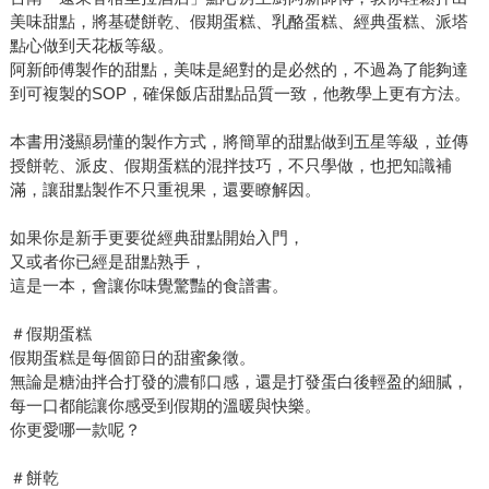
美味甜點，將基礎餅乾、假期蛋糕、乳酪蛋糕、經典蛋糕、派塔
點心做到天花板等級。
阿新師傅製作的甜點，美味是絕對的是必然的，不過為了能夠達
到可複製的SOP，確保飯店甜點品質一致，他教學上更有方法。
本書用淺顯易懂的製作方式，將簡單的甜點做到五星等級，並傳
授餅乾、派皮、假期蛋糕的混拌技巧，不只學做，也把知識補
滿，讓甜點製作不只重視果，還要瞭解因。
如果你是新手更要從經典甜點開始入門，
又或者你已經是甜點熟手，
這是一本，會讓你味覺驚豔的食譜書。
＃假期蛋糕
假期蛋糕是每個節日的甜蜜象徵。
無論是糖油拌合打發的濃郁口感，還是打發蛋白後輕盈的細膩，
每一口都能讓你感受到假期的溫暖與快樂。
你更愛哪一款呢？
＃餅乾