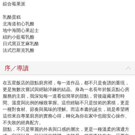
綜合莓果派
乳酪蛋糕
北海道初心乳酪
地中海開心果起士
紐約小藍莓乳酪
日式黑豆芝麻乳酪
法式巴斯克乳酪
序／導讀
在五星飯店的甜點廚房裡，每一道作品，都不只是食譜的重現，
更是無數次嘗試與經驗淬鍊的結晶。身為一名長年於飯店點心房
服務的主廚，我深知每一道看似簡單的甜點，背後蘊藏著對時
間、溫度與比例的極致掌握。這些經驗不只是技術的累積，更是
一種對食材、節奏與風味的理解。而這本書的誕生，就是希望將
這些來自專業廚房的實務心得，轉化為你在家中也能安心操作、
不失敗的經典配方。
甜點，不只是華麗的外表與口感的層次，更是一種溫柔的溝通方