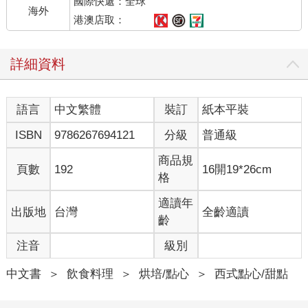
國際快遞：全球
海外
港澳店取：
詳細資料
語言
中文繁體
裝訂
紙本平裝
ISBN
9786267694121
分級
普通級
商品規
頁數
192
16開19*26cm
格
適讀年
出版地
台灣
全齡適讀
齡
注音
級別
中文書
＞
飲食料理
＞
烘培/點心
＞
西式點心/甜點