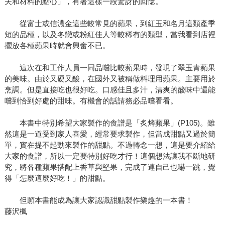
夫和材料的點心」，有著這樣一段驚訝的回憶。
從富士或信濃金這些較常見的蘋果，到紅玉和名月這類產季
短的品種，以及冬戀或粉紅佳人等較稀有的類型，當我看到店裡
擺放各種蘋果時就會興奮不已。
這次在和工作人員一同品嚐比較蘋果時，發現了翠玉青蘋果
的美味。由於又硬又酸，在國外又被稱做料理用蘋果。主要用於
烹調。但是直接吃也很好吃。口感佳且多汁，清爽的酸味中還能
嚐到恰到好處的甜味。有機會的話請務必品嚐看看。
本書中特別希望大家製作的食譜是「炙烤蘋果」(P105)。雖
然這是一道受到家人喜愛，經常要求製作，但當成甜點又過於簡
單，實在提不起勁來製作的甜點。不過轉念一想，這是要介紹給
大家的食譜，所以一定要特別好吃才行！這個想法讓我不斷地研
究，將各種蘋果搭配上香草與堅果，完成了連自己也嚇一跳，覺
得「怎麼這麼好吃！」的甜點。
但願本書能成為讓大家認識甜點製作樂趣的一本書！
藤沢楓