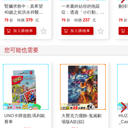
腎臟求救中：真希望
一本書終結你的拖延
刪掉
40歲之前洪永祥醫師
症：透過「小行動」打
就告訴我這些事
開大腦的行動開關，懶
379
237
79
折
特價
元
79
折
特價
元
79
折
人也能變身「行動派」
的37個科學方法
加入購物車
加入購物車
您可能也需要
UNO卡牌遊戲:瑪利歐
大壓克力擺飾-鬼滅劇
HU
賽車
場版A款(綜)
_Cas