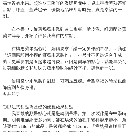
福場景的水果。照進冬天陽光的溫暖房間中，桌上準備著熱茶和
甜點，膝蓋上蓋著毯子，慢慢地品味甜點時光。真是幸福的一
刻。
在本書中，從薄燒蘋果派到杏仁蛋糕、酥皮派、紅酒醋香煎
蘋果等等，介紹了許多我喜歡的甜點。
在構思蘋果點心時，編輯要求「請一定要作蘋果糖」，我想
「這個應該用小顆的姬蘋果來製作」。小尺寸不但最適合作成
糖，更重要的是看起來超可愛。正因是簡單的點心，就能享受到
甜菜細砂糖柔和甜味與蘋果酸味的絕妙平衡。請務必一試。
使用當季水果製作甜點，可滿足五感。希望幸福的時光也能
降臨到各位身邊。
今井洋子
◎以法式甜點為基礎的優雅蘋果甜點
我喜歡的蘋果點心就是翻轉蘋果塔。第一次製作是在中學時
期。明明堆滿那麼多蘋果，卻在烘烤的過程中變得越來越小，應
該要作出18cm的成品，最後卻變成了12cm。「竟然是這樣費工