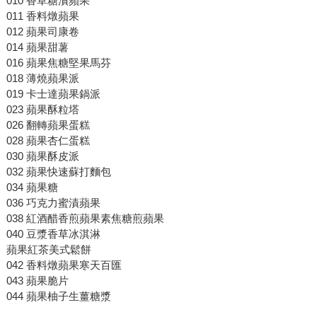
010 香草糖漬蘋果
011 香料燉蘋果
012 蘋果司康卷
014 蘋果甜薯
016 蘋果焦糖堅果馬芬
018 薄燒蘋果派
019 卡士達蘋果鍋派
023 蘋果酥粒塔
026 翻轉蘋果蛋糕
028 蘋果杏仁蛋糕
030 蘋果酥皮派
032 蘋果快速蘇打麵包
034 蘋果糖
036 巧克力蜜漬蘋果
038 紅酒醋香煎蘋果素焦糖煎蘋果
040 豆漿香草冰淇淋
蘋果紅茶美式鬆餅
042 香料燉蘋果寒天百匯
043 蘋果脆片
044 蘋果柚子生薑糖漿