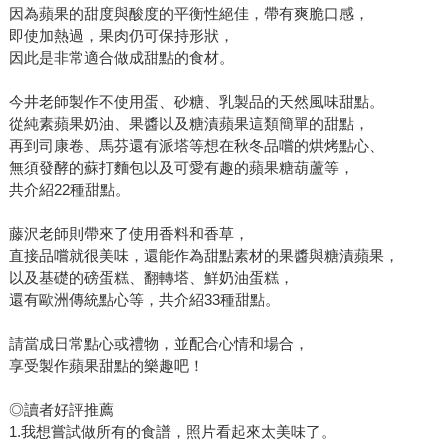
因為蘋果的甜度與酸度的平衡性絕佳，帶有爽脆口感，
即使加熱過，果肉仍可保持形狀，
因此是非常適合做成甜點的食材。
今井老師製作不使用蛋、砂糖、乳製品的天然風味甜點。
從純素蘋果奶油、果醬以及糖漬蘋果這類簡單的甜點，
再到司康卷、馬芬還有派塔等想在秋冬品嚐的烘烤點心、
無須發酵的蘇打麵包以及可愛有趣的蘋果糖葫蘆等，
共介紹22種甜點。
藤沢老師則帶來了使用香料和香草，
直接品嚐就很美味，還能作為甜點素材的果醬與糖漬蘋果，
以及基礎的磅蛋糕、翻轉塔、鮮奶油蛋糕，
還有歐洲傳統點心等，共介紹33種甜點。
請當成日常點心或禮物，並配合心情和場合，
享受製作蘋果甜點的樂趣吧！
◎讀者好評推薦
1.我想嘗試做所有的食譜，照片看起來太美味了。