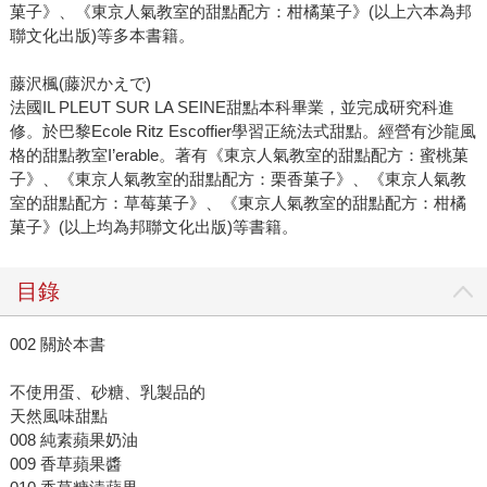
菓子》、《東京人氣教室的甜點配方：柑橘菓子》(以上六本為邦
聯文化出版)等多本書籍。
藤沢楓(藤沢かえで)
法國IL PLEUT SUR LA SEINE甜點本科畢業，並完成研究科進
修。於巴黎Ecole Ritz Escoffier學習正統法式甜點。經營有沙龍風
格的甜點教室I’erable。著有《東京人氣教室的甜點配方：蜜桃菓
子》、《東京人氣教室的甜點配方：栗香菓子》、《東京人氣教
室的甜點配方：草莓菓子》、《東京人氣教室的甜點配方：柑橘
菓子》(以上均為邦聯文化出版)等書籍。
目錄
002 關於本書
不使用蛋、砂糖、乳製品的
天然風味甜點
008 純素蘋果奶油
009 香草蘋果醬