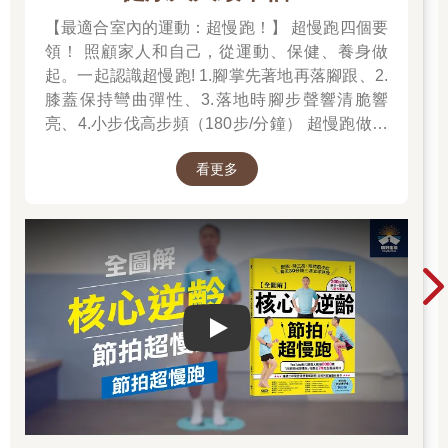
【最適合室內的運動：超慢跑！】 超慢跑四個要
領！ 照顧家人和自己，從運動、保健、養身做
起。一起認識超慢跑! 1.腳掌先著地再落腳跟、2.
膝蓋保持彎曲彈性、3.落地時腳步聲響清脆響
亮、4.小步伐高步頻（180步/分鐘） 超慢跑做對
了「不痠、不痛、不硬、不喘」！
看更多
Play video