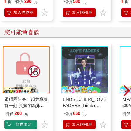
296
580
9
折
特價
元
特價
元
9
折
加入購物車
加入購物車
您可能會喜歡
跟殭屍伊央一起共享春
ENDRECHERI_LOVE
IM
宵一刻 冥婚的新娘番
FADERS_Limited
500
外篇
Edition B（CD＋
IM0
200
650
特價
元
特價
元
特價
DVD）
預購限定
加入購物車