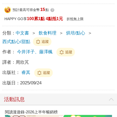
15
預計最高可得金幣
點
?
100累1點 4點抵1元
HAPPY GO享
折抵無上限
分類：
中文書
＞
飲食料理
＞
烘培/點心
＞
西式點心/甜點
追蹤
作者：
今井洋子、藤澤楓
追蹤
譯者：
周欣芃
出版社：
睿其
追蹤
出版日：
2025/09/24
活動訊息
閱讀漫遊錄-2026上半年暢銷榜