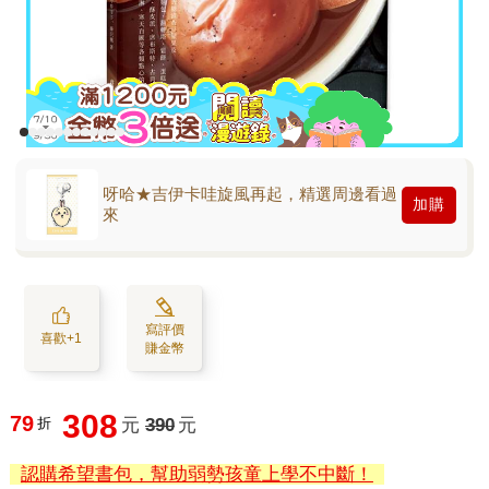
呀哈★吉伊卡哇旋風再起，精選周邊看過
加購
來
寫評價
喜歡+1
賺金幣
308
79
折
元
390
元
認購希望書包，幫助弱勢孩童上學不中斷！