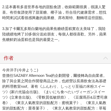
2.這本書有多道世界各地的甜點食譜，收錄範圍很廣，很讓人驚
喜。有些食譜使用了甜菜糖、椰子油，符合現代健康需求，想找
時間來試試看很感興趣的蘋果糖、席布斯特、翻轉塔這些甜點。
3.加了卡爾瓦多斯白蘭地的蘋果焦糖磅蛋糕實在太美味了，我陸
陸續續地烤了10多個分送給朋友，每個人都很喜歡。另外，蘋果
焦糖鮮奶油蛋糕也是我的最愛之一。
作者
今井洋子(今井ようこ)
曾擔任SAZABY Afternoon Tea的企劃開發，爾後轉為自由業者。
除了與企業之間合作開發商品之外，也經營以長壽飲食法為基礎
的料理教室roof。著有《ふんわり、しっとり至福の米粉スイー
ツ》(‎家の光協会出版)、《まいにち食べたいヴィーガンスイー
ツ》(立東舎出版)、《零麩質低敏烘焙》、《豆腐瑪芬&豆漿司康
卷》、《東京人氣教室的甜點配方：蜜桃菓子》、《東京人氣教
室的甜點配方：栗香菓子》、《東京人氣教室的甜點配方：草莓