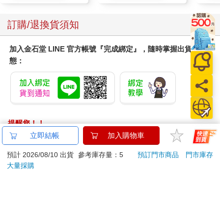
訂購/退換貨須知
加入金石堂 LINE 官方帳號『完成綁定』，隨時掌握出貨動
態：
提醒您！！
金石堂及銀行均不會請您操作ATM! 如接獲電話要求您前往
立即結帳
加入購物車
ATM提款機，請不要聽從指示，以免受騙上當！
預計 2026/08/10 出貨
參考庫存量：5
預訂門市商品
門市庫存
大量採購
退換貨須知：
**提醒您，鑑賞期不等於試用期，退回商品須為全新狀態**
依據「消費者保護法」第19條及行政院消費者保護處公告之
「通訊交易解除權合理例外情事適用準則」，以下商品購買
後，除商品本身有瑕疵外，將不提供7天的猶豫期：