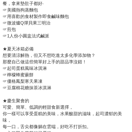
餐，拿來墊肚子都好‧
☞美國熱狗蒸麵包
☞用喜歡的食材製作即食鹹味麵包
☞微波爐Q彈貝果三明治
☞煎包
☞1人份小圓盅法式鹹派
★夏天冰箱必備
想要清涼解熱，但又不想吃進太多化學添加物？
那麼自己做這些簡單好上手的甜品準沒錯！
☞起司蛋糕風味冰淇淋
☞檸檬蜂蜜蕨餅
☞優格鳳梨寒天果凍
☞豆腐棉花糖抹茶冰淇淋
★慶生聚會的
可愛、簡單、低調的輕甜食新選擇，
你一樣可以享受蛋糕的美味，水果酸甜的滋味，起司濃郁的美
味，
每一口，舌尖都像躺在雲端，好吃不打折扣。