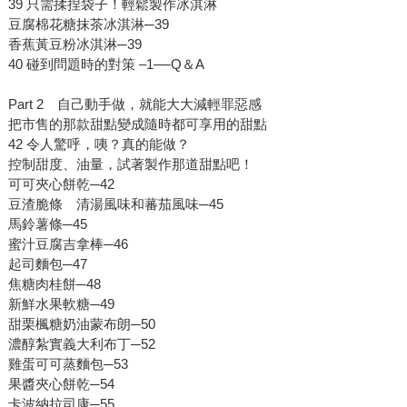
39 只需揉捏袋子！輕鬆製作冰淇淋
豆腐棉花糖抹茶冰淇淋─39
香蕉黃豆粉冰淇淋─39
40 碰到問題時的對策 –1–─Q＆A
Part 2 自己動手做，就能大大減輕罪惡感
把市售的那款甜點變成隨時都可享用的甜點
42 令人驚呼，咦？真的能做？
控制甜度、油量，試著製作那道甜點吧！
可可夾心餅乾─42
豆渣脆條 清湯風味和蕃茄風味─45
馬鈴薯條─45
蜜汁豆腐吉拿棒─46
起司麵包─47
焦糖肉桂餅─48
新鮮水果軟糖─49
甜栗楓糖奶油蒙布朗─50
濃醇紮實義大利布丁─52
雞蛋可可蒸麵包─53
果醬夾心餅乾─54
卡波納拉司康─55