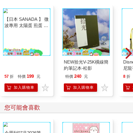
【日本 SANADA 】 微
NEW拾光V-25K橫線簡
Di
波專用 太陽蛋 煎蛋 器
約筆記本-松影
尼龍
皿 目玉燒煎蛋器 微波
199
240
57
折
特價
元
特價
元
8
折
爐煎蛋容器
加入購物車
加入購物車
您可能會喜歡