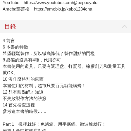
YouTube https://www.youtube.com/@pepooyatu
Ameba部落格 https://ameblo.jp/kabo1234cha
目錄
4 前言
6 本書的特徵
希望輕鬆製作，所以徹底降低了製作甜點的門檻
8 必備的道具有4種，代用亦可
本書使用的道具。只要有調理盆、打蛋器、橡膠刮刀和測量工具
就OK。
10 沒什麼特別的東西
本書使用的材料，超市只要百元就能購齊！
12 只有甜點師才知道
不失敗製作方法的訣竅
14 首先檢查這裡
參考這本書的時候……
Part 1 攪拌就好！免烤箱。用平底鍋、微波爐就行！
簡單！低門檻的甜點們