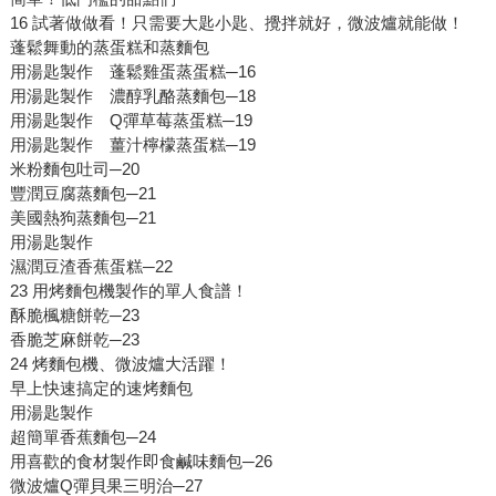
16 試著做做看！只需要大匙小匙、攪拌就好，微波爐就能做！
蓬鬆舞動的蒸蛋糕和蒸麵包
用湯匙製作 蓬鬆雞蛋蒸蛋糕─16
用湯匙製作 濃醇乳酪蒸麵包─18
用湯匙製作 Q彈草莓蒸蛋糕─19
用湯匙製作 薑汁檸檬蒸蛋糕─19
米粉麵包吐司─20
豐潤豆腐蒸麵包─21
美國熱狗蒸麵包─21
用湯匙製作
濕潤豆渣香蕉蛋糕─22
23 用烤麵包機製作的單人食譜！
酥脆楓糖餅乾─23
香脆芝麻餅乾─23
24 烤麵包機、微波爐大活躍！
早上快速搞定的速烤麵包
用湯匙製作
超簡單香蕉麵包─24
用喜歡的食材製作即食鹹味麵包─26
微波爐Q彈貝果三明治─27