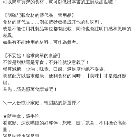
可以簡單買齊的食材，就可以做出本書的主廚級甜點囉！
【明確記載食材的替代品、禁用品】
食材的替代品……例如把砂糖換成其他的甜味劑，
或是不能使用乳製品等也都有記載，同時也會註明口感和風味的
差異。
如果有不能使用的材料，可作為參考。
【不妥協！追求簡單的食譜】
不管是甜點還是零食，不好吃就沒意義了！
就算減糖、少油，味覺、口感、滿足度也絕不妥協。
調整配方以追求健康、便利食材的同時，【美味】才是最終關
鍵。
首先，請先照著食譜做吧！
＼一人份或小家庭，輕甜點的新選擇／
★隨手拿，隨手吃
看電影、深夜嘴饞的好夥伴，想吃，隨手就拿，不用擔心高熱
量，
滿足味蕾也滿足胃。