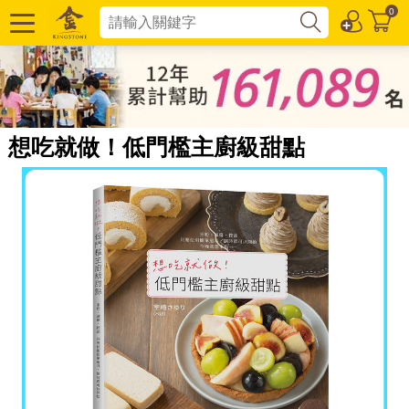
0
想吃就做！低門檻主廚級甜點