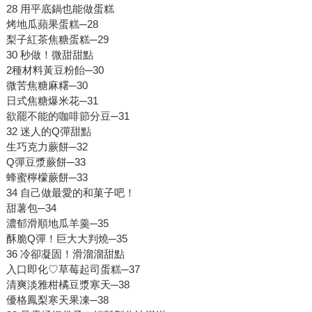
28 用平底鍋也能做蛋糕
烤地瓜蘋果蛋糕─28
梨子紅茶焦糖蛋糕─29
30 秒做！微甜甜點
2種材料黃豆粉飴─30
微苦焦糖麻糬─30
日式焦糖爆米花─31
欲罷不能的咖啡節分豆─31
32 迷人的Q彈甜點
生巧克力蕨餅─32
Q彈豆漿蕨餅─33
蜂蜜檸檬蕨餅─33
34 自己做最愛的和菓子吧！
甜薯包─34
濃郁滑順地瓜羊羹─35
酥脆Q彈！巨大大判燒─35
36 冷卻凝固！滑溜溜甜點
入口即化♡草莓起司蛋糕─37
清爽淡雅柑橘豆漿寒天─38
優格鳳梨寒天果凍─38