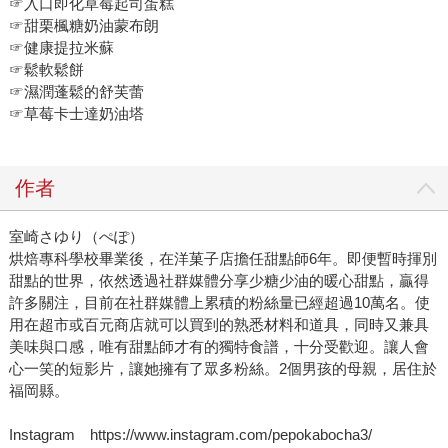
☞入口即化草莓起司蛋糕
☞甜栗楓糖奶油蒙布朗
☞健康提拉米蘇
☞鬆軟鬆餅
☞濕潤蓬鬆的舒芙蕾
☞草莓卡士達奶油塔
作者
室崎さゆり（ぺぽ）
烘焙專科學校畢業後，在洋菓子店擔任甜點師6年。即便暫時揮別
甜點的世界，依然透過社群媒體分享少糖少油的暖心甜點，贏得
許多關注，目前在社群媒體上累積的粉絲量已經超過10萬名。使
用在超市或百元商店就可以買到的熟悉材料和道具，同時又兼具
美味與口感，唯有甜點師才有的獨特食譜，十分受歡迎。讓人會
心一笑的短影片，讓她擁有了眾多粉絲。2個男孩的母親，居住於
福岡縣。
Instagram https://www.instagram.com/pepokabocha3/