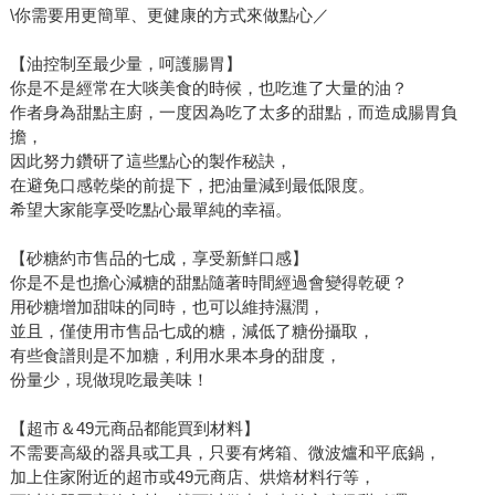
\你需要用更簡單、更健康的方式來做點心／
【油控制至最少量，呵護腸胃】
你是不是經常在大啖美食的時候，也吃進了大量的油？
作者身為甜點主廚，一度因為吃了太多的甜點，而造成腸胃負
擔，
因此努力鑽研了這些點心的製作秘訣，
在避免口感乾柴的前提下，把油量減到最低限度。
希望大家能享受吃點心最單純的幸福。
【砂糖約市售品的七成，享受新鮮口感】
你是不是也擔心減糖的甜點隨著時間經過會變得乾硬？
用砂糖增加甜味的同時，也可以維持濕潤，
並且，僅使用市售品七成的糖，減低了糖份攝取，
有些食譜則是不加糖，利用水果本身的甜度，
份量少，現做現吃最美味！
【超市＆49元商品都能買到材料】
不需要高級的器具或工具，只要有烤箱、微波爐和平底鍋，
加上住家附近的超市或49元商店、烘焙材料行等，