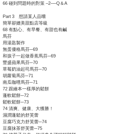
66 碰到問題時的對策 –2–─Q＆A
Part 3 想請某人品嚐
簡單卻媲美甜點店等級
68 有點心、有早餐、有甜也有鹹
馬芬
用湯匙製作
無蛋優格馬芬─69
和孩子一起做香蕉馬芬─69
豐盛蘋果馬芬─70
草莓奶油起司馬芬─70
胡蘿蔔馬芬─71
南瓜咖哩馬芬─71
72 跟繪本一樣厚的鬆餅
蓬軟鬆餅─72
鬆軟鬆餅─73
74 清爽、健康、大獲勝！
濕潤蓬鬆的舒芙蕾
豆腐巧克力舒芙蕾─74
豆腐抹茶舒芙蕾─75