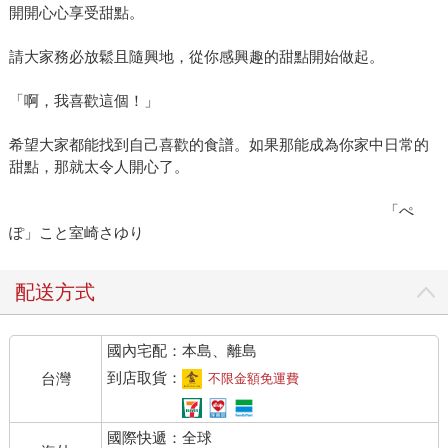
開開心心享受甜點。
請大家務必放鬆且隨興地，從你感興趣的甜點開始做起。
「啊，我喜歡這個！」
希望大家都能找到自己喜歡的食譜。如果那能成為你家中日常的
甜點，那就太令人開心了。
「ぺ
ぽ」こと室崎さゆり
配送方式
國內宅配：本島、離島
到店取貨：
台灣
不限金額免運費
國際快遞：全球