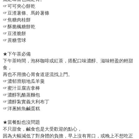
☞可可夾心餅乾
☞豆渣薯條、馬鈴薯條
☞焦糖肉桂餅
☞酥脆楓糖餅乾
☞豆渣脆餅
☞蔗糖雪球
★下午茶必備
下午茶時間，泡杯咖啡或紅茶，搭配口味濃醇、滋味輕盈的輕甜
食，
再也不用擔心胃食道逆流找上門。
☞濃郁滑順地瓜羊羹
☞蜜汁豆腐吉拿棒
☞濃醇乳酪蒸麵包
☞濃醇紮實義大利布丁
☞洋蔥鮪魚鹹蛋糕
★當餐點也沒問題
不只甜食，鹹食也是大受歡迎的點心，
因為大幅減低了對身體的負擔，早上沒有胃口，或晚上不想吃正