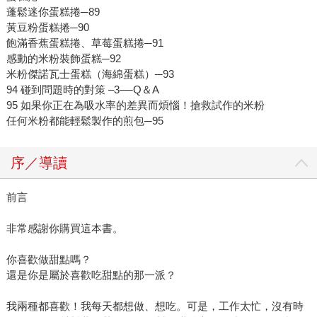
蓬鬆迷你蛋糕捲─89
黃豆粉蛋糕捲─90
飽滿香蕉蛋糕捲、草莓蛋糕捲─91
感動的米粉裝飾蛋糕─92
米粉傑諾瓦士蛋糕（海綿蛋糕）─93
94 碰到問題時的對策 –3–─Q＆A
95 如果你正在為吸水率的差異而煩惱！搶救試作的米粉
任何米粉都能輕鬆製作的煎包─95
序／導讀
前言
非常感謝你購買這本書。
你喜歡做甜點嗎？
還是你是屬於喜歡吃甜點的那一派？
我兩種都喜歡！我每天都想做、想吃。可是，工作太忙，沒有時