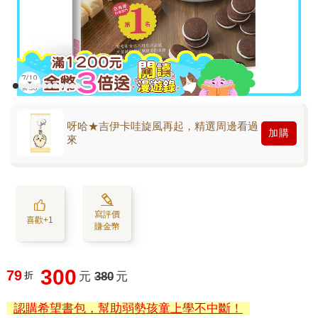
呀哈★吉伊卡哇旋風再起，精選周邊看過
加購
來
寫評價
喜歡+1
賺金幣
300
79
折
元
380
元
認購希望書包，幫助弱勢孩童上學不中斷！