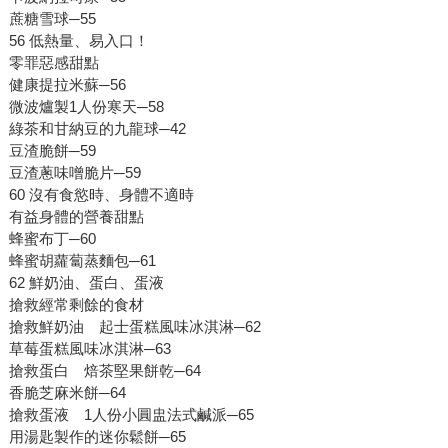
蔗糖雪球─55
56 低熱量、易入口！
零罪惡感甜點
健康提拉米蘇─56
微波爐製1人份寒天─58
綠茶和甘納豆的九龍球─42
豆渣脆餅─59
豆渣蔥味噌脆片─59
60 沒有食慾時、身體不適時
有益身體的營養甜點
蜂蜜布丁─60
蜂蜜胡蘿蔔蒸麵包─61
62 鮮奶油、蛋白、蛋液
搶救經常剩餘的食材
搶救鮮奶油 起士蛋糕風味冰淇淋─62
草莓蛋糕風味冰淇淋─63
搶救蛋白 焙茶堅果餅乾─64
香脆芝麻米餅─64
搶救蛋液 1人份小圓盅法式鹹派─65
用湯匙製作的迷你鬆餅─65