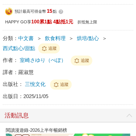
15
預計最高可得金幣
點
?
100累1點 4點抵1元
HAPPY GO享
折抵無上限
分類：
中文書
＞
飲食料理
＞
烘培/點心
＞
西式點心/甜點
追蹤
作者：
室崎さゆり（ぺぽ）
追蹤
譯者：
羅淑慧
出版社：
三悅文化
追蹤
出版日：
2025/11/05
活動訊息
閱讀漫遊錄-2026上半年暢銷榜