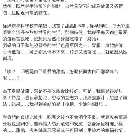
然後，既然是平時常吃的甜點，自然希望它能成為健康又省荷
包，且貼近日常的存在。
從烘焙專科學校畢業後，我當了甜點師6年，從早到晚，每天都過
著完全沉浸在甜點世界的生活。那個時候，我幾乎每天都把最愛
的蛋糕當飯吃，沒想到居然把身體吃壞了（廢話）。
勞碌的日子和無視營養的生活也是原因之一。胃脹、身體疲倦、
心情低落……可是卻又停不下來，於是又接著吃……就這麼惡性
循環。
「咦？ 明明是自己最愛的甜點，怎麼反而害自己那麼痛苦
呢……？」
為了身體健康，還是不要吃甜食比較好。可是，我還是很愛甜
食！於是，憑藉著想吃、想做的意志力，我絞盡腦汁，想盡了辦
法，結果……我得到的結論是【少糖、少油的甜點】。
對身體的負擔比較少，吃完之後也不會消化不良。就算沒有華麗
外觀也沒關係，能夠讓人感到放鬆和安慰，就像家庭料理那樣
的……甜點。沒有絲毫罪惡感或任何限制，用純粹的幸福心情，