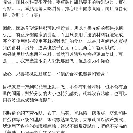
間做，而且材料費很花錢，要買製作甜點專用的特別道具，實在
有點……。重點是每天吃甜食，擔心吃出健康問題，而且還會發
胖，對吧！？（笑）
因此，因為希望隨時都可以輕鬆做，所以本書介紹的都是少糖、
少油，有益身體健康的甜點，而且只要用手邊的材料就能完成。
完全不使用那些沒用完就很難處理的食材，或是只有網路才買得
到的食材。另外，道具也幾乎百元（百元商店）就可以買到。
如果使用烘焙專用的材料，當然可以讓甜點變得更加美味，可
是……。我想應該很多人都想那麼做，但是卻力不從心。
放心。只要稍微動點腦筋，平價的食材也能夢幻變身！
目標就是一想到就能馬上動手做，不會有剩餘材料，也不會有過
量的問題，對於分切的大小也特別講究。就算沒有烤箱，也可以
用微波爐或烤麵包機製作。
同時還介紹了蒙布朗、布丁、馬芬、蛋糕捲、磅蛋糕、塔派和裝
飾蛋糕等正統的甜點，等稍微熟練之後，大家就可以試著挑戰。
我運用了過往的知識和經驗，經過不斷反覆試作，把絕不妥協的
「美味」巧思全都塞進了這本書。