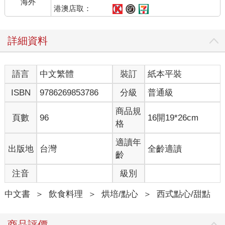
海外
港澳店取：
詳細資料
語言
中文繁體
裝訂
紙本平裝
ISBN
9786269853786
分級
普通級
商品規
頁數
96
16開19*26cm
格
適讀年
出版地
台灣
全齡適讀
齡
注音
級別
中文書
＞
飲食料理
＞
烘培/點心
＞
西式點心/甜點
商品評價