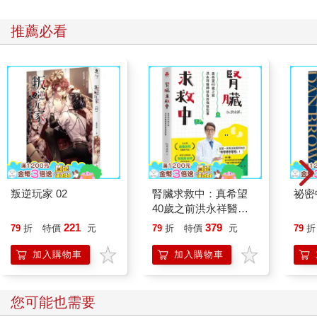
推薦必看
叛逆玩家 02
腎臟求救中：真希望
祕密
40歲之前洪永祥醫師
就告訴我這些事
221
379
79
折
特價
元
79
折
特價
元
79
折
加入購物車
加入購物車
您可能也需要