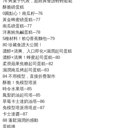
76 烤菓子代表，超經典食譜輕輕鬆鬆
酥脆磅蛋糕
0圓點心！南瓜籽─76
黃金蜂蜜磅蛋糕─77
南瓜磅蛋糕─77
洋蔥鮪魚鹹蛋糕─78
5種材料！軟Q香蕉麵包─79
80 珍藏食譜大公開！
濃醇×清爽、入口即化×濕潤起司蛋糕
濃醇×清爽！蜂蜜起司蛋糕─80
柔滑蘋果焦糖起司蛋糕─82
濕潤南瓜烤起司蛋糕─83
84 不用模型，直接折疊製作
酥脆！免模型塔派
時令水果塔─85
鳳梨奶油起司塔─85
草莓卡士達奶油塔─86
免模型塔派用塔皮─87
卡士達醬─87
88 蓬鬆濕潤的感動
蛋糕捲