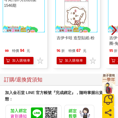
今周刊07月2026第
吉伊卡哇 造型貼紙-粉
吉伊卡哇 
1546期
圈-
94
67
特價
元
96
折
特價
元
95
折
99
加入購物車
加入購物車
訂購/退換貨須知
加入金石堂 LINE 官方帳號『完成綁定』，隨時掌握出貨動
態：