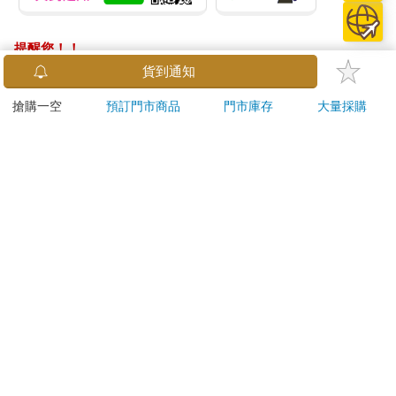
提醒您！！
金石堂及銀行均不會請您操作ATM! 如接獲電話要求您前往
ATM提款機，請不要聽從指示，以免受騙上當！
退換貨須知：
**提醒您，鑑賞期不等於試用期，退回商品須為全新狀態**
依據「消費者保護法」第19條及行政院消費者保護處公告之
「通訊交易解除權合理例外情事適用準則」，以下商品購買
後，除商品本身有瑕疵外，將不提供7天的猶豫期：
易於腐敗、保存期限較短或解約時即將逾期。（如：生
鮮食品）
依消費者要求所為之客製化給付。（客製化商品）
報紙、期刊或雜誌。（含MOOK、外文雜誌）
經消費者拆封之影音商品或電腦軟體。
非以有形媒介提供之數位內容或一經提供即為完成之線
上服務，經消費者事先同意始提供。（如：電子書、電
子雜誌、下載版軟體、虛擬商品…等）