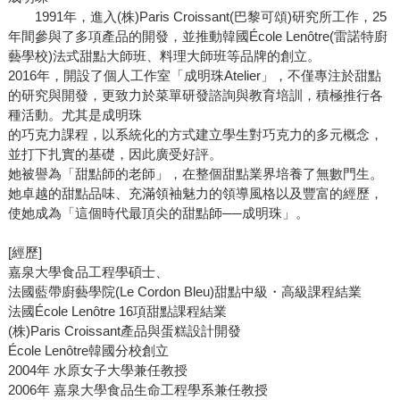
1991年，進入(株)Paris Croissant(巴黎可頌)研究所工作，25
年間參與了多項產品的開發，並推動韓國École Lenôtre(雷諾特廚
藝學校)法式甜點大師班、料理大師班等品牌的創立。
2016年，開設了個人工作室「成明珠Atelier」，不僅專注於甜點
的研究與開發，更致力於菜單研發諮詢與教育培訓，積極推行各
種活動。尤其是成明珠
的巧克力課程，以系統化的方式建立學生對巧克力的多元概念，
並打下扎實的基礎，因此廣受好評。
她被譽為「甜點師的老師」，在整個甜點業界培養了無數門生。
她卓越的甜點品味、充滿領袖魅力的領導風格以及豐富的經歷，
使她成為「這個時代最頂尖的甜點師──成明珠」。
[經歷]
嘉泉大學食品工程學碩士、
法國藍帶廚藝學院(Le Cordon Bleu)甜點中級・高級課程結業
法國École Lenôtre 16項甜點課程結業
(株)Paris Croissant產品與蛋糕設計開發
École Lenôtre韓國分校創立
2004年 水原女子大學兼任教授
2006年 嘉泉大學食品生命工程學系兼任教授