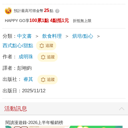
25
預計最高可得金幣
點
?
100累1點 4點抵1元
HAPPY GO享
折抵無上限
分類：
中文書
＞
飲食料理
＞
烘培/點心
＞
西式點心/甜點
追蹤
作者：
成明珠
追蹤
譯者：
彭翊鈞
出版社：
睿其
追蹤
出版日：
2025/11/12
活動訊息
閱讀漫遊錄-2026上半年暢銷榜