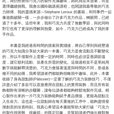
此，我仍然覺得巧克力的製作充滿趣味，因此我並未放棄，而是
選擇繼續挑戰。我會出國聆聽講座課程，也閱讀我最尊敬的巧克
力師傅、我的靈感來源―Stéphane Leroux 的書籍，和同事們一起
像遊戲破關一樣，一步步做出了許多巧克力作品，轉眼間，已經
過了十多年。這些年來，我和巧克力共度了無數季節，與此同時
對它也有了更深的理解與熱愛。如今，巧克力已經成為了我的拿
手作品。
本書是我經過長時間的摸索與實踐後，將自己學到與經歷過
的巧克力知識分享給大家的一本書。巧克力是會流動且不斷變化
的，所以不僅製作上需要一定的時間，同時也必須妥善調節溫
度，讓它順利流動、並產生所需的變化。這個過程並不是單純用
數字就能解釋清楚的。巧克力會隨著溫度與時間的不同，形成各
種不同的結構，我希望讀者們都能夠領略箇中趣味。此外，本書
收錄了身為甜點師(Pâtissier)一定要了解的巧克力裝飾技巧，不僅
詳盡介紹了多款可以直接應用在甜點上的實用裝飾，而且所有裝
飾都附有清晰的步驟圖，讓每位讀者都能夠輕鬆地製作完成。精
心製作出來的一片巧克力裝飾能夠賦予產品價值，更能為甜點注
入生命力。這也是一位甜點師在每天重複的工序中，能夠盡情發
揮創意的珍貴時刻。我真心希望這本書能幫助大家打破「巧克力
的製作很困難、很麻煩」的既定印象，並幫助讀者們做出種類無