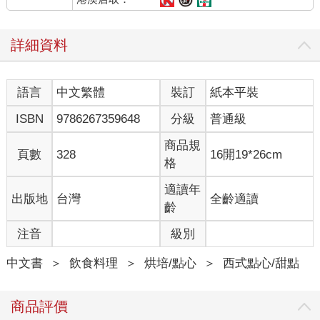
詳細資料
語言
中文繁體
裝訂
紙本平裝
ISBN
9786267359648
分級
普通級
商品規
頁數
328
16開19*26cm
格
適讀年
出版地
台灣
全齡適讀
齡
注音
級別
中文書
＞
飲食料理
＞
烘培/點心
＞
西式點心/甜點
商品評價