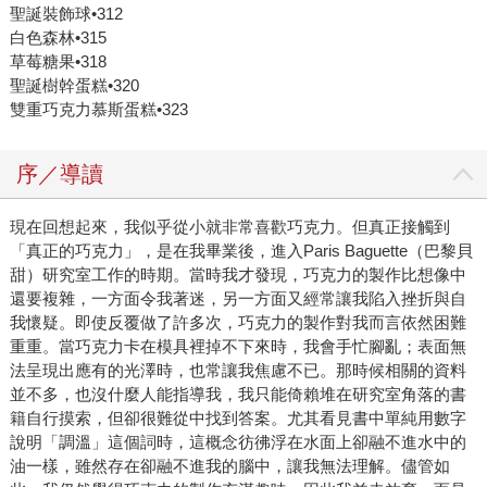
聖誕裝飾球•312
白色森林•315
草莓糖果•318
聖誕樹幹蛋糕•320
雙重巧克力慕斯蛋糕•323
序／導讀
現在回想起來，我似乎從小就非常喜歡巧克力。但真正接觸到
「真正的巧克力」，是在我畢業後，進入Paris Baguette（巴黎貝
甜）研究室工作的時期。當時我才發現，巧克力的製作比想像中
還要複雜，一方面令我著迷，另一方面又經常讓我陷入挫折與自
我懷疑。即使反覆做了許多次，巧克力的製作對我而言依然困難
重重。當巧克力卡在模具裡掉不下來時，我會手忙腳亂；表面無
法呈現出應有的光澤時，也常讓我焦慮不已。那時候相關的資料
並不多，也沒什麼人能指導我，我只能倚賴堆在研究室角落的書
籍自行摸索，但卻很難從中找到答案。尤其看見書中單純用數字
說明「調溫」這個詞時，這概念彷彿浮在水面上卻融不進水中的
油一樣，雖然存在卻融不進我的腦中，讓我無法理解。儘管如