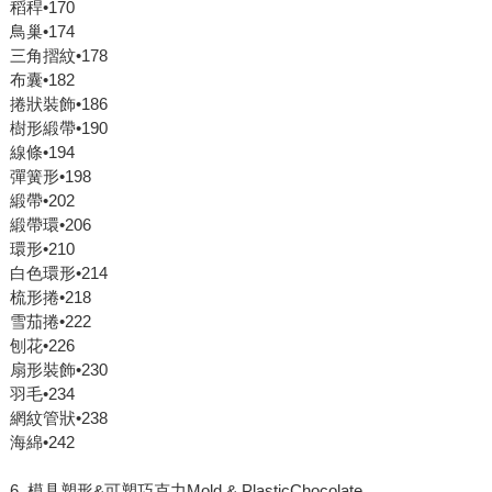
稻稈•170
鳥巢•174
三角摺紋•178
布囊•182
捲狀裝飾•186
樹形緞帶•190
線條•194
彈簧形•198
緞帶•202
緞帶環•206
環形•210
白色環形•214
梳形捲•218
雪茄捲•222
刨花•226
扇形裝飾•230
羽毛•234
網紋管狀•238
海綿•242
6. 模具塑形&可塑巧克力Mold & PlasticChocolate