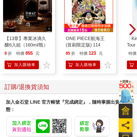
【13章】專業冰滴久
ONE PIECE航海王
「Kin
釀6入組（160ml/瓶）
(首刷限定版) 114
Tour
Tha
855
123
8
折
特價
元
85
折
特價
元
特價
普通
加入購物車
加入購物車
訂購/退換貨須知
加入金石堂 LINE 官方帳號『完成綁定』，隨時掌握出貨動
會
態：
員