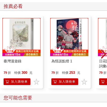
推薦必看
臺灣漫遊錄
為怪談點燈 1
日花
詞彙
300
253
79
折
特價
元
79
折
特價
元
79
折
加入購物車
加入購物車
您可能也需要