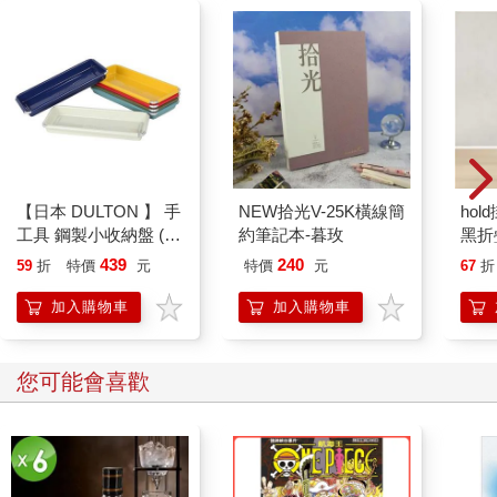
【日本 DULTON 】 手
NEW拾光V-25K橫線簡
hol
工具 鋼製小收納盤 (6
約筆記本-暮玫
黑折
色可選) 托盤 收納盤
439
240
59
折
特價
元
特價
元
67
折
工具盤
加入購物車
加入購物車
您可能會喜歡