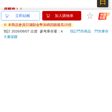
日
提醒您！！
金石堂及銀行均不會請您操作ATM! 如接獲電話要求您前往
ATM提款機，請不要聽從指示，以免受騙上當！
退換貨須知：
**提醒您，鑑賞期不等於試用期，退回商品須為全新狀態**
依據「消費者保護法」第19條及行政院消費者保護處公告之
「通訊交易解除權合理例外情事適用準則」，以下商品購買
後，除商品本身有瑕疵外，將不提供7天的猶豫期：
易於腐敗、保存期限較短或解約時即將逾期。（如：生
鮮食品）
依消費者要求所為之客製化給付。（客製化商品）
報紙、期刊或雜誌。（含MOOK、外文雜誌）
經消費者拆封之影音商品或電腦軟體。
非以有形媒介提供之數位內容或一經提供即為完成之線
上服務，經消費者事先同意始提供。（如：電子書、電
子雜誌、下載版軟體、虛擬商品…等）
已拆封之個人衛生用品。（如：內衣褲、刮鬍刀、除毛