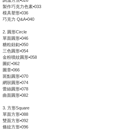
調溫方法•026
製作巧克力色素•033
模具塑形•036
巧克力 Q&A•040
2. 圓形Circle
單面圓形•046
糖粒鈕釦•050
三色圓形•054
金粉噴紋圓形•058
圖釘•062
圖章•066
斑點圓形•070
網狀圓形•074
蕾絲圓形•078
曲面圓形•082
3. 方形Square
單面方形•088
雙面方形•092
條紋方形•096