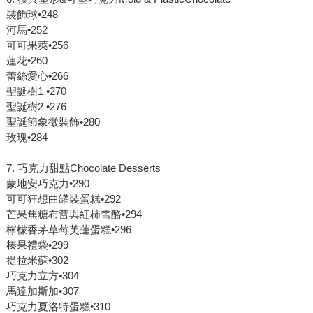
裝飾球•248
河馬•252
可可果莢•256
蓮花•260
蕾絲愛心•266
聖誕樹1 •270
聖誕樹2 •276
聖誕節象徵裝飾•280
玫瑰•284
7. 巧克力甜點Chocolate Desserts
蒙地安巧克力•290
可可狂想曲罐裝蛋糕•292
芒果焦糖布蕾與紅柿雪酪•294
檸檬香茅草莓芙蓮蛋糕•296
榛果禮袋•299
提拉米蘇•302
巧克力立方•304
馬達加斯加•307
巧克力夏洛特蛋糕•310