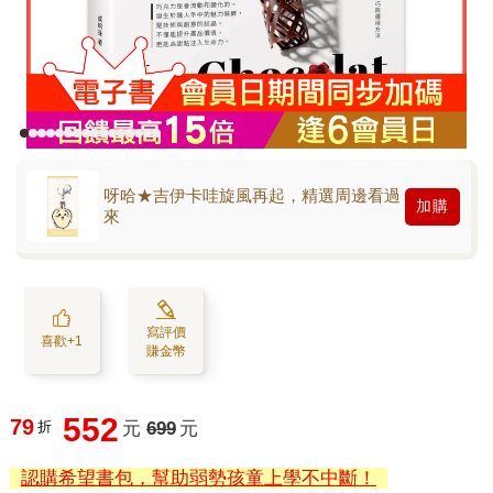
呀哈★吉伊卡哇旋風再起，精選周邊看過
加購
來
寫評價
喜歡+1
賺金幣
552
79
折
元
699
元
認購希望書包，幫助弱勢孩童上學不中斷！