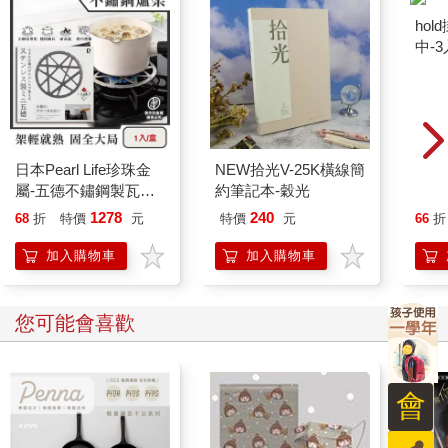
3. 加入橙皮屑、香料與鹽，接著加入胡蘿蔔絲，以矽膠攪拌匙混
拌均勻。加入剩下的麵粉與泡打粉，全部一起混拌均勻，最後拌
入胡桃（或核桃）碎粒。
4. 將麵糊均分成兩份，分別倒入兩個蛋糕模中，將模具在桌上用
力震盪幾下，敲出麵糊中的氣泡。
日本Pearl Life珍珠金
NEW拾光V-25K橫線簡
hol
5. 放入預熱好的烤箱中層，烘烤35～40分鐘。以竹籤插入蛋糕中
屬-五德不鏽鋼製瓦斯
約筆記本-穀光
中-3
測試烘烤程度，若取出竹籤後表面未沾黏麵糊，即表示蛋糕烘烤
爐架1入/盒HC-780銀
1278
240
68
折
特價
元
特價
元
66
折
完成。
色(小型 鍋壺專用料理
輔助支架/露營野炊卡
加入購物車
加入購物車
6. 蛋糕須完全放涼後才能組裝。若你已在前一天烤好蛋糕，在裝
式爐防滑鍋架/廚房爐
飾前一小時事先放入冰箱中冷卻。
具烹飪用品配件)
您可能會喜歡
7. 將三分之一的腰果優格糊抹上底層蛋糕片，也可裝入擠花袋中
絞擠在蛋糕上。放上第二個蛋糕片，並將剩下的腰果優格糊抹於
蛋糕頂部。以全粒或碎粒的開心果或是胡蘿蔔狀的杏仁膏為蛋糕
裝飾。組裝完成後若沒有要立刻享用，可暫置冰箱中。
會