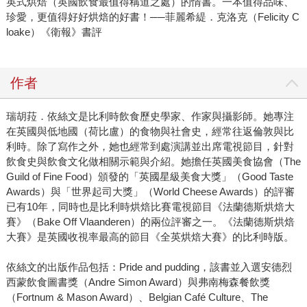
英式烘焙（英國飲食最值得稱道之處）的情書。一本值得品味、
珍愛，更值得好好烘焙的好書！──菲麗希緹．克洛克（Felicity C
loake）《衛報》書評
作者
瑞胡菈．依絲文是比利時飲食歷史學家、作家與攝影師。她專注
在英國與低地國（荷比盧）的食物與社會史，經常往返倫敦與比
利時。除了寫作之外，她也經常到處演講並出席電視節目，針對
飲食史與飲食文化做相關示範與介紹。她擔任英國美食協會（The
Guild of Fine Food）頒發的「英國星級美食大獎」（Good Taste
Awards）與「世界起司大獎」（World Cheese Awards）的評審
已有10年，同時也是比利時烘焙比賽電視節目《法蘭德斯烘焙大
賽》（Bake Off Vlaanderen）的兩位評審之一。《法蘭德斯烘焙
大賽》是英國收視率最高的節目《全英烘焙大賽》的比利時版。
依絲文的出版作品包括：Pride and pudding，該書並入選安德烈
西蒙飲食圖書獎（Andre Simon Award）與弗南梅森餐飲獎
（Fortnum & Mason Award）、Belgian Café Culture、The