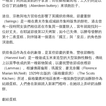
一種加了肉與蔬菜餡的手拿派；而在蘇格蘭高地，工人們則是以
亞伯丁奶油麵包（Aberdeen buttery）來填飽肚子。
迷信、宗教與地方習俗也影響了英國烘焙傳統。節慶薑餅
（fairings）是一種在農夫市集或城鎮市集時販售的餅乾。過去曾
有一段時間女孩們相信若在市集買一個薑餅人，當年就能找到一
位好丈夫。在耶誕節後第12天烤製，如今已失傳、以酵母發酵的
第十二夜蛋糕，則伴隨著一個選出「國王」與「皇后」的角色扮
演遊戲。
烘焙食品作為生命的象徵，是某些節慶的要角。豐收節麵包
（Harvest loaf）是一種做成玉米束造型的大型裝飾性麵包，傳統
上以當季收成的第一種穀物製成，以慶祝豐收節或收穫節
（Lammas）。根據佛羅倫斯．瑪麗安．麥克奈爾（Florence
Marian McNeill）1929年出版的《蘇格蘭廚房》（The Scots
Kitchen）所述，蘇格蘭農村地區會將一種裝飾型的奶油酥餅作為
結婚蛋糕。人們會在新娘踏入新家門檻時，在她頭上弄碎奶油酥
餅。
獻給蛋糕