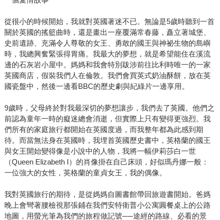
從很小的時候開始，我就對英國著迷不已。無論是5歲時聽到一首
關於英國的搖籃曲時，還是畫出一座覆滿常春藤，矗立著城堡、
史前遺跡、充滿令人尊敬的女王、勇敢的國王與神祕生物的島嶼
時，我總興奮緊張得胃痛。我最大的夢想，就是希望能住在溪流
邊的石灰岩小屋中。媽媽和我會特別跋涉前往比利時唯一的一家
英國商店，假裝我們人在倫敦。我們會買英式奶油酥餅，放在英
國瓷盤中，然後一邊看BBC的歷史劇與紀綠片一邊享用。
9歲時，父母終於對我最深切的夢想讓步，我們去了英國。他們之
前認為童年一時的癡迷總會消逝，但實際上只有變得更強烈。我
們所有的家庭旅行都開始在英國度過，而我整年都為此感到期
待。而當無法身在英國時，我埋首英國歷史書中，英格蘭的國王
與女王開始變得像是小說中的人物，我將一幅伊莉莎白一世
（Queen Elizabeth I）的肖像掛在自己床頭，好似瑪丹娜一般：
一位強大的女性，英格蘭的童貞女王，我的偶像。
我對英國旅行的期待，是從媽媽自圖書館帶回旅遊書開始。爸媽
晚上會彎著腰檢視那張鋪在我們安特衛普小公寓圓餐桌上的公路
地圖，用螢光筆為我們的旅程做記號──途經的路線、必看的景