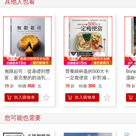
其他人也看
配料與裝飾
腰果 200 g（7 oz）（在冷水中浸泡隔夜，或於熱水中浸泡2～3
小時）
楓糖漿或金黃糖漿（golden syrup） 2大匙
海鹽 一小撮
希臘優格或冰島凝乳（skyr）、椰奶優格（coconut yoghurt）
100 g（3½ oz）
無鹽開心果或胡蘿蔔造型杏仁膏（marzipan）
作法
無限起司：從基礎到豐
營養師杯蓋的500大卡
Bon
1. 首先準備配料與裝飾。將腰果瀝乾水分，並用廚房紙巾拍乾。
富，最完整的奶油乳酪
一定瘦便當：針對減脂
溫歐
放入食物處理機或果汁機，加入糖漿，一同打至滑順。接著加入
使用指南
&減醣&增肌研發菜
458
300
79
折
特價
元
79
折
特價
元
79
折
鹽與優格，再度打至滑順的乳狀。放入小型調理盆中靜置冰箱備
單，自由搭配每餐菜
用。
色，正常吃不會餓
加入購物車
加入購物車
2. 將烤箱預熱至180°C（350°F），以第21頁的方式為模具上油、
撒粉，接著製作蛋糕體。使用桌上型攪拌機將橄欖油與糖一起攪
您可能也需要
打5分鐘，分次加入蛋，一次一顆，完全混合均勻再加入下一顆。
加入最後一顆蛋時，同時加入一小匙麵粉，避免麵糊分離。