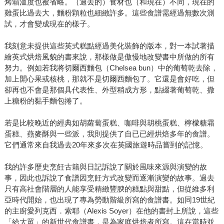
烤箱溫度也被省略。（過去的）食材也（和現在）不同，現在的
雞蛋比過去大，麵粉顆粒也細緻許多。這些食譜需經過無數次測
試，才會變成現在的樣子。
我刻意未提供這些英式糕點經過美化裝飾的版本，對一本試著描
繪英式烘焙風貌的書來說，那樣做是傲慢地改變書中所做的所有
努力。例如若我將切爾西麵包（Chelsea bun）中的葡萄乾去除，
加上開心果或核桃，那就不是切爾西麵包了。它還是會好吃，但
卻再也不會是那個具代表性、外型稍成方形，點綴著葡萄乾、撒
上糖粉的黏手麵包捲了。
若是比較晚近的經典如胡蘿蔔蛋糕、咖啡與胡桃蛋糕、檸檬糖霜
蛋糕、燕麥酥與一些派，我則提供了自已已經烘焙多年的食譜。
它們通常來自我過去20年來多次在英國旅遊時品嘗到的記憶。
我的許多歷史烹飪古籍與日記訴說了關於風味來源與演變的故
事，因此也訴說了食譜因烹飪方式改變而逐漸演變的故事。過去
只有高社會階層的人能享受精緻豐腴的糕點與甜點，但從維多利
亞時代開始，也出現了專為勞動階級所寫的食譜書。如同19世紀
的主廚愛列克西．索耶（Alexis Soyer）在他的書封上所說，這些
「給大眾」的新世代食譜書，是為家庭烘焙者所寫。這在當時並