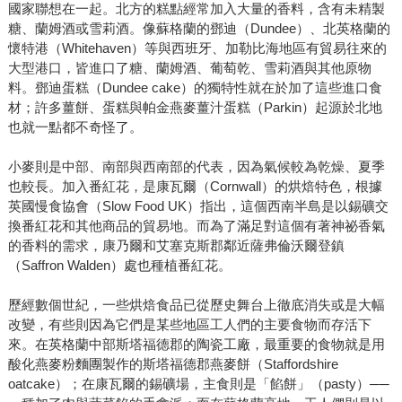
國家聯想在一起。北方的糕點經常加入大量的香料，含有未精製
糖、蘭姆酒或雪莉酒。像蘇格蘭的鄧迪（Dundee）、北英格蘭的
懷特港（Whitehaven）等與西班牙、加勒比海地區有貿易往來的
大型港口，皆進口了糖、蘭姆酒、葡萄乾、雪莉酒與其他原物
料。鄧迪蛋糕（Dundee cake）的獨特性就在於加了這些進口食
材；許多薑餅、蛋糕與帕金燕麥薑汁蛋糕（Parkin）起源於北地
也就一點都不奇怪了。
小麥則是中部、南部與西南部的代表，因為氣候較為乾燥、夏季
也較長。加入番紅花，是康瓦爾（Cornwall）的烘焙特色，根據
英國慢食協會（Slow Food UK）指出，這個西南半島是以錫礦交
換番紅花和其他商品的貿易地。而為了滿足對這個有著神祕香氣
的香料的需求，康乃爾和艾塞克斯郡鄰近薩弗倫沃爾登鎮
（Saffron Walden）處也種植番紅花。
歷經數個世紀，一些烘焙食品已從歷史舞台上徹底消失或是大幅
改變，有些則因為它們是某些地區工人們的主要食物而存活下
來。在英格蘭中部斯塔福德郡的陶瓷工廠，最重要的食物就是用
酸化燕麥粉麵團製作的斯塔福德郡燕麥餅（Staffordshire
oatcake）；在康瓦爾的錫礦場，主食則是「餡餅」（pasty）──