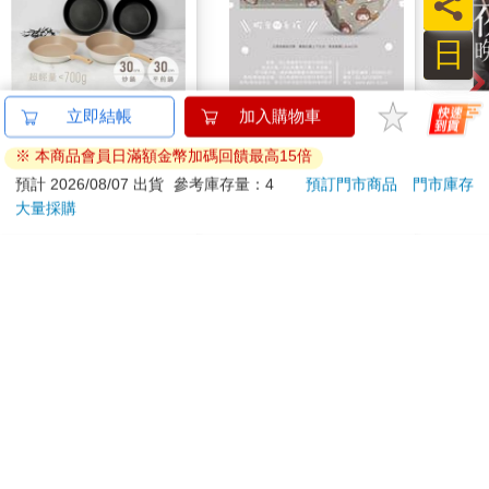
員
日
【KINYO】Penna系
蝦米與毛孩_平面防護
【電
列-輕量高效導熱不沾
口罩（2入）
晚～
平煎鍋30cm
(番外
999
35
56
折
特價
元
特價
元
特價
加入購物車
加入購物車
訂購/退換貨須知
加入金石堂 LINE 官方帳號『完成綁定』，隨時掌握出貨動
態：