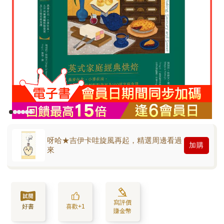
呀哈★吉伊卡哇旋風再起，精選周邊看過
加購
來
寫評價
好書
喜歡+1
賺金幣