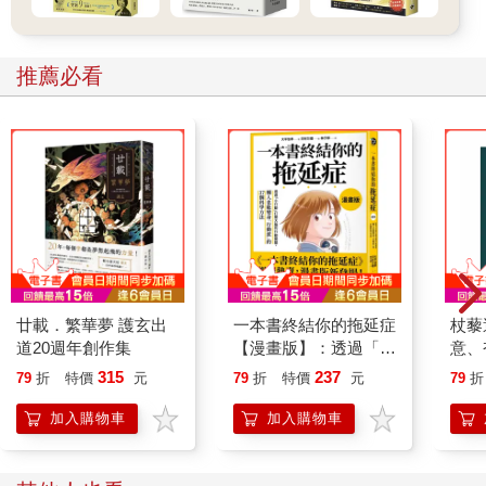
份量：6～8人份
使用模具：二個直徑18～20 cm（7～8 inch）的圓形蛋糕模
推薦必看
蛋糕體
特級初榨橄欖油 250 ml（9 fl oz）
原蔗糖（德梅拉拉糖）（raw [demerara] sugar） 225 g（8 oz）
全蛋 4顆
全麥麵粉或斯佩爾特小麥全穀粉 300 g（10½ oz）
橙皮屑 ½顆份
肉桂粉 2小匙
肉豆蔻籽粉（ground nutmeg） 2小匙
薑粉 2小匙
廿載．繁華夢 護玄出
一本書終結你的拖延症
杖藜
丁香 5粒（磨成粉狀）
道20週年創作集
【漫畫版】：透過「小
意、
胡椒與海鹽 1小撮
行動」打開大腦的行動
恭談
315
237
胡蘿蔔細絲 400 g（14 oz）
79
折
特價
元
79
折
特價
元
79
折
開關，懶人也能變身
想
泡打粉 2小匙
「行動派」的37個科
加入購物車
加入購物車
胡桃（pecan）或核桃（walnut）碎粒 100 g（3½ oz）
學方法
奶油 模具上油用
麵粉 模具撒粉用