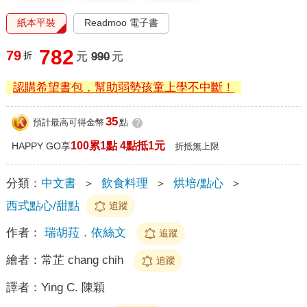
紙本平裝
Readmoo 電子書
782
79
折
元
990
元
認購希望書包，幫助弱勢孩童上學不中斷！
35
預計最高可得金幣
點
?
100累1點 4點抵1元
HAPPY GO享
折抵無上限
分類：
中文書
＞
飲食料理
＞
烘培/點心
＞
西式點心/甜點
追蹤
作者：
瑞胡菈．依絲文
追蹤
繪者：
常芷 chang chih
追蹤
譯者：
Ying C. 陳穎