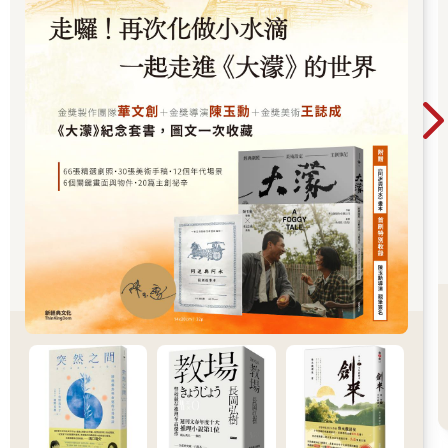
一樣，一開始很乾，但會逐漸變得令人驚嘆地濕潤。
無論如何，蛋糕是一種烘焙來分享的事物，無論是與你親愛的人
或同事、或是和陌生人，如果你的蛋糕是拿來販售的話。
【試閱2】胡蘿蔔蛋糕 Carrot cake
無論長幼，胡蘿蔔蛋糕在不同年齡層都很有人氣。它起源於中世
紀，當時糖與蜂蜜都過於昂貴，無法奢侈地大量使用。當時的人
將胡蘿蔔蛋糕視為一種甜食。第二次世界大戰時，因為英國胡蘿
蔔產量過剩，英國人便製作了大量胡蘿蔔蛋糕。胡蘿蔔當然很健
康，這也是為何英國食品部為推廣胡蘿蔔烹飪而製作相關手冊派
發給大眾。孩子們逐漸愛上胡蘿蔔，戰時物資缺乏時，分給小朋
友的棒棒糖甚至被插在竹籤上的粗胡蘿蔔條取代。
製作胡蘿蔔蛋糕時，我喜歡使用全穀粉，因為這會讓蛋糕更有份
量，和其他食材也配合得更好。雖然一般都使用奶油乳酪
（cream cheese）或奶油霜（buttercream）霜飾，但我偏愛食譜
中的腰果優格糊，因為堅果與胡蘿蔔和蛋糕中的香料搭配起來很
棒。但如果你偏好奶油乳酪或奶油霜，也請儘管使用。