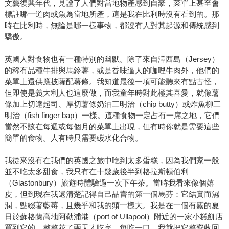
文藝復興年代，見證了人們對當地物產感到自豪，菜單上甚至會
標註哪一道肉或魚為當地所產，這是我在比利時沒有看到的。那
時在比利時，無論是哪一樣事物，都沒有人對其起源和傳統感到
驕傲。
英國人對食物也有一種特別的幽默。除了來自澤西島（Jersey）
的稀有品種牛排與馬鈴薯，或是香味逼人的咖哩牛肉外，他們的
菜單上還供應披薩配薯條。我知道最後一項可能聽來有點古怪，
但即使是義大利人也這麼做，而我童年時對此極其喜愛，就像薯
條加上切達起司、厚切薯條奶油三明治（chip butty）或炸魚柳三
明治（fish finger bap）一樣。這種食物一定占有一席之地，它們
當然不該在每週或每個月的菜單上出現，但有時你就是需要這些
簡單的食物。人有時只需要碳水化合物。
我從來沒有在我們的英國之旅中吃到太多蛋糕，因為我們家一般
並不吃太多甜食，我只有在十幾歲後半到格拉斯頓伯利
（Glastonbury）旅遊時體驗過一次下午茶。當時我看來像個嬉
皮，但到現在我還清楚記得自己品嘗的第一個馬芬：它結實而濕
潤，點綴著藍莓，且幾乎和我的頭一樣大。我是在一個有霧的夏
日於蘇格蘭高地阿勒浦港（port of Ullapool）附近的一家小糕餅店
買到它的，整整花了兩天才吃完。每吃一口，我就把它整齊收回