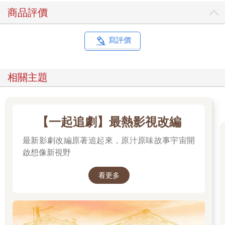
商品評價
在1843年泡打粉上市之前，烘焙師傅們使用蛋與酵母讓蛋糕膨
發，有時甚至需要打蛋一小時。這些「蛋糕」的質地更接近麵包
而非鬆軟的蛋糕。由於舊式的磨粉技術無法製作出和我們如今習
寫評價
慣的麵粉一樣細緻的成品，過去使用的麵粉也更為粗糙與密實。
當時的蛋糕通常會先經烹煮再烘焙，像西蒙內爾蛋糕那樣的故事
中就仍然可見這種做法。
相關主題
19世紀下半葉，當使用泡打粉烘焙蛋糕成為常態，更細緻的麵粉
從奧地利和匈牙利進口後，蛋糕食譜也變得更加精緻。但因為英
國人始終尊重自己的古老傳統，我們仍然能在今日的耶誕節蛋糕
【一起追劇】最熱影視改編
和水果蛋糕中發現舊式蛋糕的蹤影。若和如維多利亞夾心蛋糕相
比，它們遠為厚重扎實。且許多人和他們的母親與祖母輩一樣，
最新影劇改編原著追起來，原汁原味故事宇宙開
仍然使用濡濕的報紙包裹耶誕節蛋糕。這個方法至今管用，因為
啟想像新視野
這種蛋糕需要低溫長時間烘焙。
看更多
有些蛋糕熟成後風味更佳。像耶誕節蛋糕、西蒙內爾蛋糕、佐茶
蛋糕（Tea loaf）與「巴拉布里斯」威爾斯斑點麵包（Bara brith）
等水果蛋糕，若給它們一點時間、並以白蘭地或另一種烈酒「餵
養」，味道只會變得更好。像帕金蛋糕（Parkin）那樣的薑餅也