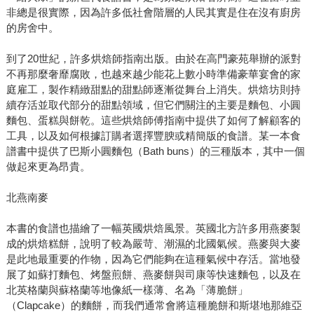
非總是很實際，因為許多低社會階層的人民其實是住在沒有廚房
的房舍中。
到了20世紀，許多烘焙師指南出版。由於在高門豪苑舉辦的派對
不再那麼奢靡腐敗，也越來越少能花上數小時準備豪華宴會的家
庭雇工，製作精緻甜點的甜點師逐漸從舞台上消失。烘焙坊則持
續存活並取代部分的甜點領域，但它們關注的主要是麵包、小圓
麵包、蛋糕與餅乾。這些烘焙師傅指南中提供了如何了解顧客的
工具，以及如何根據訂購者選擇豐腴或精簡版的食譜。某一本食
譜書中提供了巴斯小圓麵包（Bath buns）的三種版本，其中一個
做起來更為昂貴。
北燕南麥
本書的食譜也描繪了一幅英國烘焙風景。英國北方許多用燕麥製
成的烘焙糕餅，說明了較為嚴苛、潮濕的北國氣候。燕麥與大麥
是此地最重要的作物，因為它們能夠在這種氣候中存活。當地發
展了如蘇打麵包、烤盤煎餅、燕麥餅與司康等快速麵包，以及在
北英格蘭與蘇格蘭等地像紙一樣薄、名為「薄脆餅」
（Clapcake）的麵餅，而我們通常會將這種脆餅和斯堪地那維亞