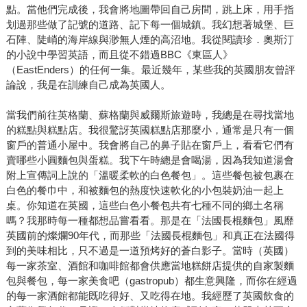
點。當他們完成後，我會將地圖帶回自己房間，跳上床，用手指
划過那些做了記號的道路、記下每一個城鎮。我幻想著城堡、巨
石陣、陡峭的海岸線與渺無人煙的高沼地。我從閱讀珍．奧斯汀
的小說中學習英語，而且從不錯過BBC《東區人》
（EastEnders）的任何一集。最近幾年，某些我的英國朋友曾評
論說，我是在訓練自己成為英國人。
當我們前往英格蘭、蘇格蘭與威爾斯旅遊時，我總是在尋找當地
的糕點與糕點店。我很驚訝英國糕點店那麼小，通常是只有一個
窗戶的普通小屋中。我會將自己的鼻子貼在窗戶上，看看它們有
賣哪些小圓麵包與蛋糕。我下午時總是會喝湯，因為我知道湯會
附上宣傳詞上說的「溫暖柔軟的白色餐包」。這些餐包被包裹在
白色的餐巾中，和被麵包的熱度快速軟化的小包裝奶油一起上
桌。你知道在英國，這些白色小餐包共有七種不同的鄉土名稱
嗎？我那時每一種都想品嘗看看。那是在「法國長棍麵包」風靡
英國前的燦爛90年代，而那些「法國長棍麵包」和真正在法國得
到的美味相比，只不過是一道預烤好的蒼白影子。當時（英國）
每一家茶室、酒館和咖啡館都會供應當地糕餅店提供的自家製麵
包與餐包，每一家美食吧（gastropub）都生意興隆，而你在經過
的每一家酒館都能既吃得好、又吃得在地。我經歷了英國飲食的