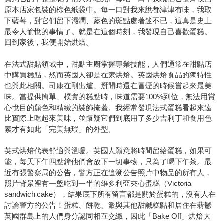
原本店家包裝的棕色紙袋中。每一口對我來說都津津有味，我取
下藍莓，對它們留下濕潤、藍色的斑點處著迷不已，這真是史上
最令人愉悅的事情了。就是在這個時刻，我發現自己喜歡蛋糕。
回到家後，我便開始烘焙。
在法式甜點領域中，甜點主廚掌握專業技能，人們通常在甜點店
中購買糕點，然而英國人卻是在家烘焙。英國烘焙食品的獨特性
也與此相關。司康在剛出爐、掰開時還在冒煙的時候嘗起來最美
味。當提供簡單、樸實的糕點時，味道需要100%到位，無法用賞
心悅目的顏色和精緻的裝飾掩蓋。我經常發現法式蛋糕看起來遠
比實際上吃起來美味，並懷疑它們到底用了多少吉利丁和食用色
素才有如此「完美無瑕」的外型。
英式烘焙代表舒適與溫暖。英國人願意將時間留給蛋糕，如果可
能，每天下午四點鐘他們會放下一切事物，只為了喝下午茶。最
近有張警察局的公告，警方正在追溯公告照片中物品的所有人，
照片背景裡有一盤吃到一半的維多利亞夾心蛋糕（Victoria
sandwich cake），結果底下所有留言都是關於蛋糕的，沒有人在
討論警方的公告！蛋糕、餅乾、派與其他甜鹹糕點和居住在蓊鬱
英國群島上的人們身分認同相互交織，因此「Bake Off」烘焙大