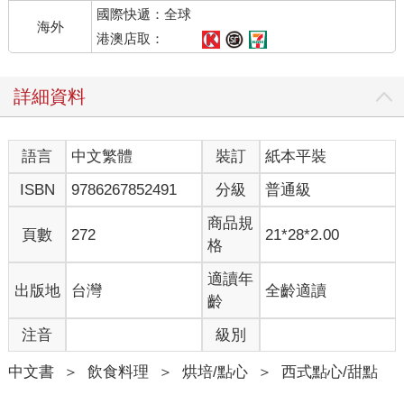
國際快遞：全球
中都未曾出現。
海外
港澳店取：
宗教與多神教信仰的儀式上都有蛋糕與小圓麵包。圓形麵包象徵
生命，通常會壓上十字形紋路以代表四季，而基督教之後將其改
詳細資料
換為十字架的象徵，熱十字麵包（Hot cross bun）就是一例。
17世紀砂糖進口增加後，早期的蛋糕食譜便較常出現在英語食譜
語言
中文繁體
裝訂
紙本平裝
書中。英國的砂糖消費在1690年至1740年中甚至翻倍。1727年的
《完美主婦，或有教養的貴婦指南》（The Compleat Housewife,
ISBN
9786267852491
分級
普通級
or, Accomplish’d Gentlewoman’s Companion）書中包含了40個蛋
糕食譜，這些食譜在該書出版時已有至少30年左右的歷史。
商品規
頁數
272
21*28*2.00
格
直到18世紀末之前，「蛋糕」要不很小、和我們如今所知的蛋糕
不同，要不就是非常巨大。約翰．莫拉德（John Mollard）的第十
適讀年
出版地
台灣
全齡適讀
二夜蛋糕（Twelfth cake）中包含七磅的麵粉，最後需要烘烤好幾
齡
個小時。這些蛋糕是在紙、木頭、金屬或錫製的無底圓形蛋糕圈
注音
級別
中，通常蛋糕圈會以濡濕的報紙包住，使蛋糕外層不會比中心更
快烤熟。由於包含如果乾、香料等昂貴且仰賴進口的食材，這些
中文書
＞
飲食料理
＞
烘培/點心
＞
西式點心/甜點
大型蛋糕是為特殊場合製作的。能和蛋糕一樣珍貴的東西一起慶
祝，是莫大的榮幸。