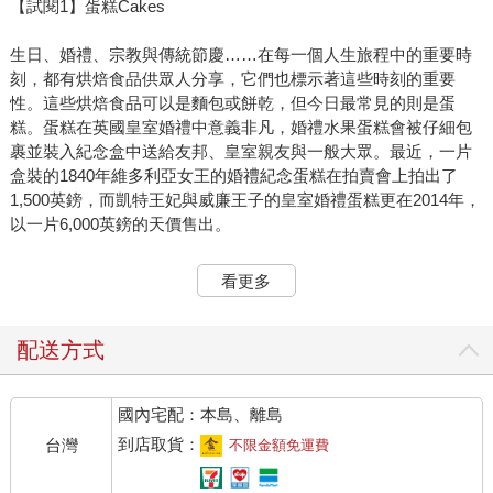
【試閱1】蛋糕Cakes
生日、婚禮、宗教與傳統節慶……在每一個人生旅程中的重要時
刻，都有烘焙食品供眾人分享，它們也標示著這些時刻的重要
性。這些烘焙食品可以是麵包或餅乾，但今日最常見的則是蛋
糕。蛋糕在英國皇室婚禮中意義非凡，婚禮水果蛋糕會被仔細包
裹並裝入紀念盒中送給友邦、皇室親友與一般大眾。最近，一片
盒裝的1840年維多利亞女王的婚禮紀念蛋糕在拍賣會上拍出了
1,500英鎊，而凱特王妃與威廉王子的皇室婚禮蛋糕更在2014年，
以一片6,000英鎊的天價售出。
我們經常假設蛋糕一直以來都存在，但事實上，我們如今所知的
看更多
蛋糕其實是非常晚近的產物。「蛋糕」（cake）這個詞彙來自古
挪威語的「kaka」，而在古挪威人的感知中，蛋糕通常像餅乾或
餐包那樣小。蛋糕過去更接近麵包，且僅以少量蜂蜜增加甜味，
配送方式
因為當時還沒有砂糖。
國內宅配：本島、離島
許多餅乾、小圓麵包與糕點在過去與現在都被稱為「蛋糕」，譬
如埃克爾斯蛋糕（Eccles cakes）與佐茶餐包（Tea cakes）其實
到店取貨：
台灣
不限金額免運費
都不是「蛋糕」，但卻被如此稱呼。有趣的是，荷蘭語中也使用
「蛋糕」這個詞彙，但其實它在古老的荷蘭或法蘭德斯烹飪書籍