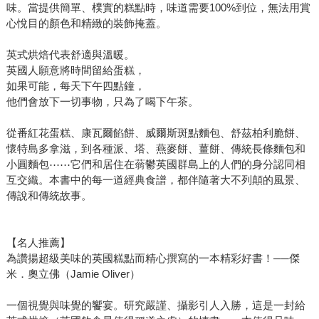
味。當提供簡單、樸實的糕點時，味道需要100%到位，無法用賞
心悅目的顏色和精緻的裝飾掩蓋。
英式烘焙代表舒適與溫暖。
英國人願意將時間留給蛋糕，
如果可能，每天下午四點鐘，
他們會放下一切事物，只為了喝下午茶。
從番紅花蛋糕、康瓦爾餡餅、威爾斯斑點麵包、舒茲柏利脆餅、
懷特島多拿滋，到各種派、塔、燕麥餅、薑餅、傳統長條麵包和
小圓麵包⋯⋯它們和居住在蓊鬱英國群島上的人們的身分認同相
互交織。本書中的每一道經典食譜，都伴隨著大不列顛的風景、
傳說和傳統故事。
【名人推薦】
為讚揚超級美味的英國糕點而精心撰寫的一本精彩好書！──傑
米．奧立佛（Jamie Oliver）
一個視覺與味覺的饗宴。研究嚴謹、攝影引人入勝，這是一封給