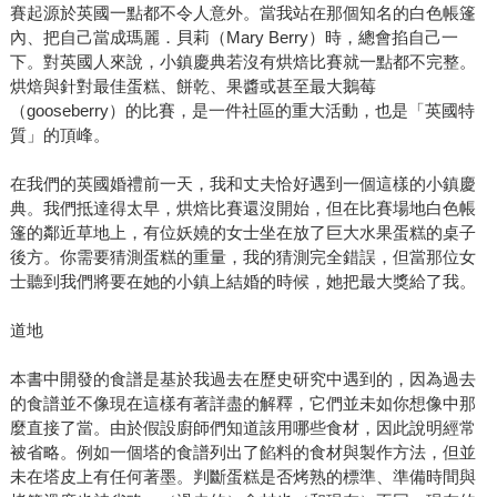
賽起源於英國一點都不令人意外。當我站在那個知名的白色帳篷
內、把自己當成瑪麗．貝莉（Mary Berry）時，總會掐自己一
下。對英國人來說，小鎮慶典若沒有烘焙比賽就一點都不完整。
烘焙與針對最佳蛋糕、餅乾、果醬或甚至最大鵝莓
（gooseberry）的比賽，是一件社區的重大活動，也是「英國特
質」的頂峰。
在我們的英國婚禮前一天，我和丈夫恰好遇到一個這樣的小鎮慶
典。我們抵達得太早，烘焙比賽還沒開始，但在比賽場地白色帳
篷的鄰近草地上，有位妖嬈的女士坐在放了巨大水果蛋糕的桌子
後方。你需要猜測蛋糕的重量，我的猜測完全錯誤，但當那位女
士聽到我們將要在她的小鎮上結婚的時候，她把最大獎給了我。
道地
本書中開發的食譜是基於我過去在歷史研究中遇到的，因為過去
的食譜並不像現在這樣有著詳盡的解釋，它們並未如你想像中那
麼直接了當。由於假設廚師們知道該用哪些食材，因此說明經常
被省略。例如一個塔的食譜列出了餡料的食材與製作方法，但並
未在塔皮上有任何著墨。判斷蛋糕是否烤熟的標準、準備時間與