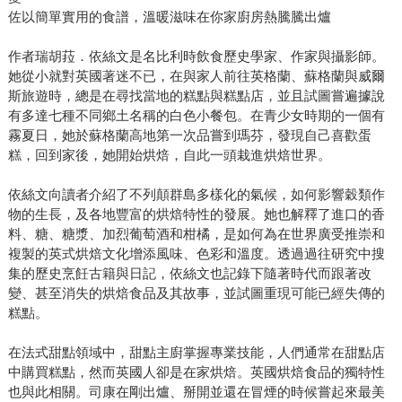
佐以簡單實用的食譜，溫暖滋味在你家廚房熱騰騰出爐
作者瑞胡菈．依絲文是名比利時飲食歷史學家、作家與攝影師。
她從小就對英國著迷不已，在與家人前往英格蘭、蘇格蘭與威爾
斯旅遊時，總是在尋找當地的糕點與糕點店，並且試圖嘗遍據說
有多達七種不同鄉土名稱的白色小餐包。在青少女時期的一個有
霧夏日，她於蘇格蘭高地第一次品嘗到瑪芬，發現自己喜歡蛋
糕，回到家後，她開始烘焙，自此一頭栽進烘焙世界。
依絲文向讀者介紹了不列顛群島多樣化的氣候，如何影響穀類作
物的生長，及各地豐富的烘焙特性的發展。她也解釋了進口的香
料、糖、糖漿、加烈葡萄酒和柑橘，是如何為在世界廣受推崇和
複製的英式烘焙文化增添風味、色彩和溫度。透過過往研究中搜
集的歷史烹飪古籍與日記，依絲文也記錄下隨著時代而跟著改
變、甚至消失的烘焙食品及其故事，並試圖重現可能已經失傳的
糕點。
在法式甜點領域中，甜點主廚掌握專業技能，人們通常在甜點店
中購買糕點，然而英國人卻是在家烘焙。英國烘焙食品的獨特性
也與此相關。司康在剛出爐、掰開並還在冒煙的時候嘗起來最美