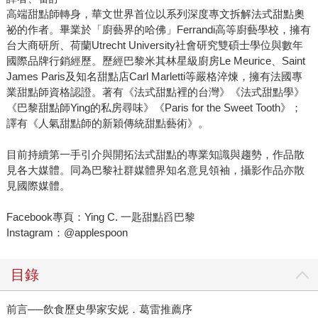
高端甜點師轉身，華文世界首位以系列深度專文拆解法式甜點奧
祕的作者。畢業於「廚藝界的哈佛」Ferrandi高等廚藝學校，擁有
台大商研所、荷蘭Utrecht University社會研究雙碩士學位與數年
國際品牌行銷經歷。歷經巴黎米其林星級廚房Le Meurice、Saint
James Paris及知名甜點店Carl Marletti等嚴格淬煉，擁有法國專
業甜點師資格認證。著有《法式甜點裡的台灣》《法式甜點學》
《巴黎甜點師Ying的私房尋味》《Paris for the Sweet Tooth》；
譯有《人氣甜點師的新穎傳統甜點藝術》。
目前持續第一手引介與開拓法式甜點的專業知識與趨勢，作品散
見各大媒體。同為巴黎社群媒體界知名意見領袖，攝影作品亦散
見國際媒體。
Facebook專頁：Ying C. 一匙甜點舀巴黎
Instagram：@applespoon
目錄
前言──飲食歷史學家安妮．葛雷推薦序