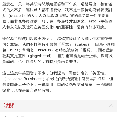
願意在一天中將某段時間獻給蛋糕和下午茶，還發展出一整套儀
式的人不多，連法國人都不這麼做。我不是一個特別喜愛餐後甜
點（dessert）的人，因為我希望這些甜蜜的享受是一件主要事
務，而非像餐後甜點一般，在一餐最後才加進來。關於下午茶儀
式和文化以及吐司在英國文化中的重要性，還真有好多可說。
雖然為了讓使用起來更方便，目錄確實提供了大綱，但本書並未
切分章節。我們不打算特別歸類「蛋糕」（cakes），因為小圓麵
包（buns）和餅乾（biscuits）有時也被稱為「蛋糕」，而有些餅
乾其實是薑餅（gingerbread）、薑餅也可能是帕金蛋糕。派可以
是鹹的、也可以是甜的，有時則是兩者兼具。
過去這幾年英國變了不少，但我認為，即使知名的「英國性」
（the iconic Britishness）在最近的政治變遷中遭受些許打擊，但
若要圍著桌子坐下，一邊享用可口的蛋糕與英國濃茶、一邊認識
彼此，現在是最合適的時機。
試閱