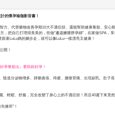
設計的懷孕瑜珈影音書！
寶智力、代替藥物改善孕期10大不適症狀、還能幫助健康養胎、安心
方，把自己打理得美美的，拒做”邋遢臃腫胖孕婦”，在家做SPA，享
跟著LuLu媽的腳步走，就可以像LuLu一樣漂亮又健康！
部公開！
週好孕養胎法』要助妳好孕！
、陰道分泌物增多、靜脈曲張、痔瘡、腰痠背痛、出現副乳、肚子長
麗、輕鬆、舒服，完全改變了身心上的不適症狀！而且40週下來竟然
前先修班”！