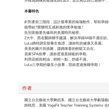
升格為媽咪的瑜珈名師LuLu，這次將以自己為例子
本書特色
針對產前三階段，設計最專業的瑜珈動作，幫助孕婦
能帶給?寶聰明五感刺激的懷孕瑜珈！
告別黃臉婆先修班的美麗時尚秘密。
2大中、西名醫師聯手建議，解決孕婦44個不適症狀
LuLu媽特調安胎養生食譜，讓妳吃的健康又美麗。
美美的圖片與插圖，讓媽咪看的輕鬆又自在。
居家SPA按摩，讓妳度過貴婦級的孕期。
利用花精與精油，輕輕一點，舒緩不適。
LuLu三孕期的爆笑小故事，陪妳度過無聊孕期！
作者
國立台北藝術大學舞蹈系、國立台北藝術大學劇場藝術研究
師執照，美國 YogaFit Teacher Trainning 