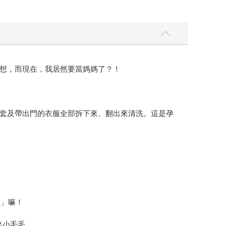
想，而現在，我居然要當媽媽了？！
套及帶出門的衣服全部拆下來、翻出來清洗。這是孕
務」嘛！
出小毛毛