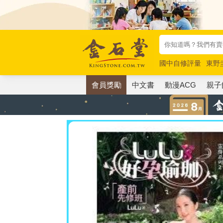
國中自修評量
東野
唯紅花綻放
奧德賽
會員獎勵
中文書
動漫ACG
親子