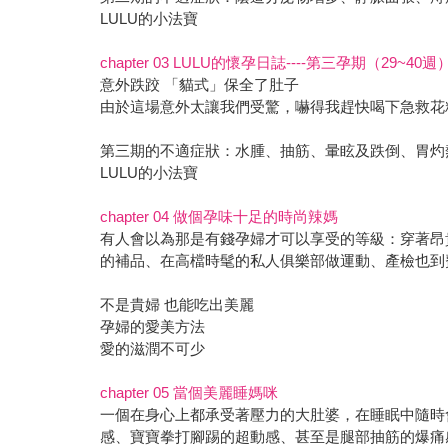
LULU的小法寶
chapter 03 LULU的懷孕日誌----第三孕期（29~40週
意外跌跤 「貓式」保全了肚子
由於這場意外太讓我們受驚，嚇得我趕快喝下急救花
第三期的不適症狀：水腫、抽筋、暈眩及跌倒、胃灼
LULU的小法寶
chapter 04 做個孕味十足的時尚辣媽
有人會以為那是有錢孕婦才可以享受的等級：穿著昂
的補品、在高檔時髦的私人俱樂部做運動、產檢也到
不是貴婦 也能吃出美麗
孕婦的愛美方法
愛的滋潤不可少
chapter 05 當個美麗睡媽咪
一個在身心上都承受著壓力的大肚婆，在睡眠中隨時
感、寶寶拳打腳踢的超動感、甚至是腿部抽筋的爆痛