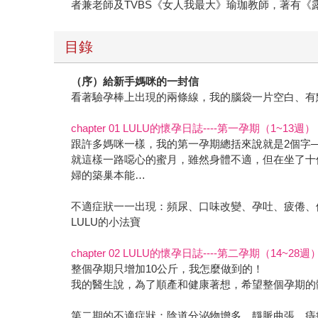
者兼老師及TVBS《女人我最大》瑜珈教師，著有《
目錄
（序）給新手媽咪的一封信
看著驗孕棒上出現的兩條線，我的腦袋一片空白、有
chapter 01 LULU的懷孕日誌----第一孕期（1~13週）
跟許多媽咪一樣，我的第一孕期總括來說就是2個字
就這樣一路噁心的蜜月，雖然身體不適，但在坐了十
婦的築巢本能…
不適症狀一一出現：頻尿、口味改變、孕吐、疲倦、
LULU的小法寶
chapter 02 LULU的懷孕日誌----第二孕期（14~28週
整個孕期只增加10公斤，我怎麼做到的！
我的醫生說，為了順產和健康著想，希望整個孕期的
第二期的不適症狀：陰道分泌物增多、靜脈曲張、痔瘡