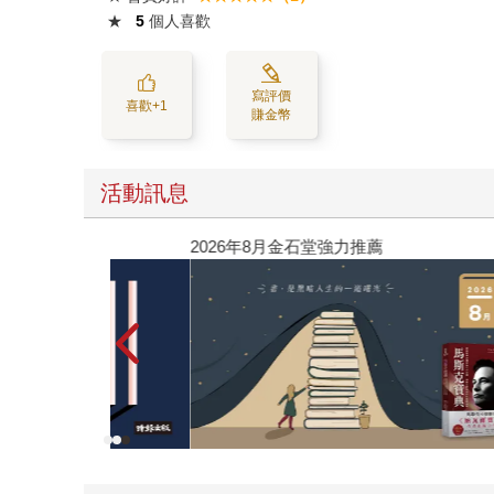
★
5
個人喜歡
寫評價
喜歡+1
賺金幣
活動訊息
薦
黃色書