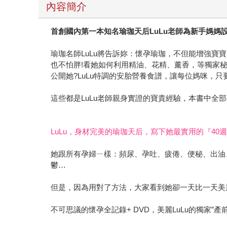
內容簡介
首創國內第一本知名瑜珈天后LuLu老師為新手媽媽
瑜珈名師LuLu將告訴妳：懷孕瑜珈，不但能增強寶
也不怕胖!看她如何利用精油、花精、薰香，等獨家秘
公開她?LuLu特調的安胎營養食譜，讓每位媽咪，只要
這些都是LuLu老師親身實證的寶貴經驗，本書中全
LuLu，身材完美的瑜珈天后，寫下她最實用的『40
她跟所有孕婦ㄧ樣：頻尿、孕吐、疲倦、便秘、出油
鬱…
但是，因為用對了方法，大家看到她卻一天比一天美
不可思議的懷孕全記錄+ DVD，美麗LuLu的獨家”產