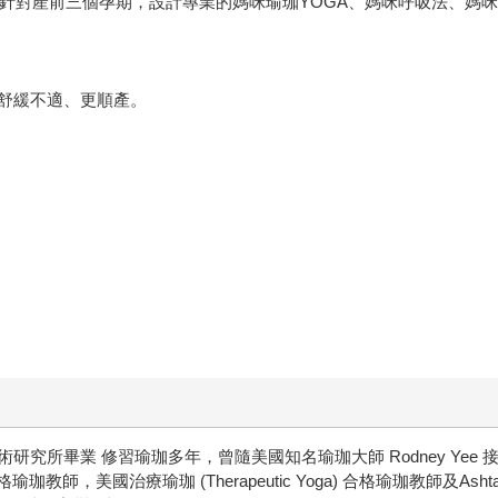
，針對產前三個孕期，設計專業的媽咪瑜珈YOGA、媽咪呼吸法、媽
舒緩不適、更順產。
。
所畢業 修習瑜珈多年，曾隨美國知名瑜珈大師 Rodney Yee 接受
Systems 合格瑜珈教師，美國治療瑜珈 (Therapeutic Yoga) 合格