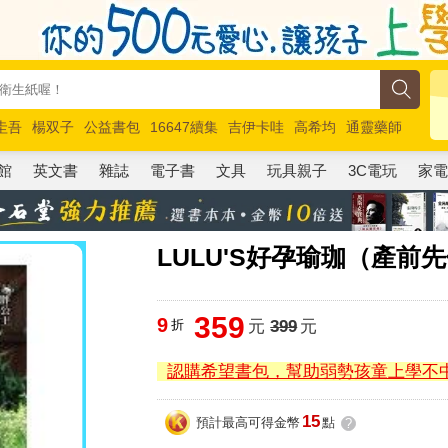
圭吾
楊双子
公益書包
16647續集
吉伊卡哇
高希均
通靈藥師
路邊攤新作
馬斯克
玩具總動員5
超慢跑
館
英文書
雜誌
電子書
文具
玩具親子
3C電玩
家
LULU'S好孕瑜珈（產前先
359
9
折
元
399
元
認購希望書包，幫助弱勢孩童上學不
15
預計最高可得金幣
點
?