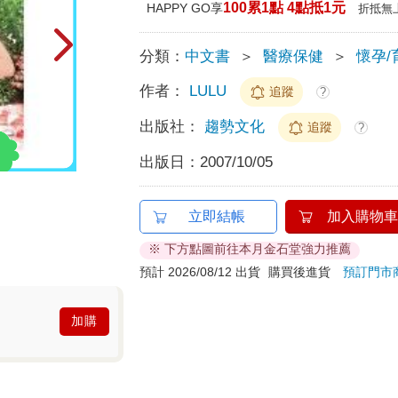
100累1點 4點抵1元
HAPPY GO享
折抵無
分類：
中文書
＞
醫療保健
＞
懷孕/
作者：
LULU
追蹤
?
出版社：
趨勢文化
追蹤
?
出版日：
2007/10/05
立即結帳
加入購物車
※ 下方點圖前往本月金石堂強力推薦
預計 2026/08/12 出貨
購買後進貨
預訂門市
加購