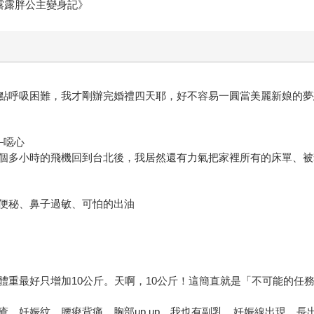
露露胖公主變身記》
點呼吸困難，我才剛辦完婚禮四天耶，好不容易一圓當美麗新娘的夢
—噁心
個多小時的飛機回到台北後，我居然還有力氣把家裡所有的床單、被
便秘、鼻子過敏、可怕的出油
）
體重最好只增加10公斤。天啊，10公斤！這簡直就是「不可能的任
、妊娠紋、腰痠背痛、胸部up up、我也有副乳、妊娠線出現、長