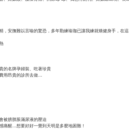
）
精，安撫難以言喻的驚恐，多年勤練瑜珈已讓我練就矯健身手，在這
熱
貴的名牌孕婦裝、吃著珍貴
費用昂貴的診所去做…
會被膀胱脹滿尿液的壓迫
感痛醒…想要好好一覺到天明是多麼地困難！