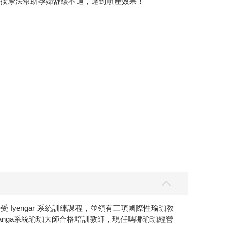
咪按摩法幫助孕婦舒緩不適，達到順產效果！
 Iyengar 系統訓練課程，並領有三項國際性瑜珈教
瑜珈教師及Ashtanga系統瑜珈大師合格培訓教師，現任嗎哪瑜珈經營