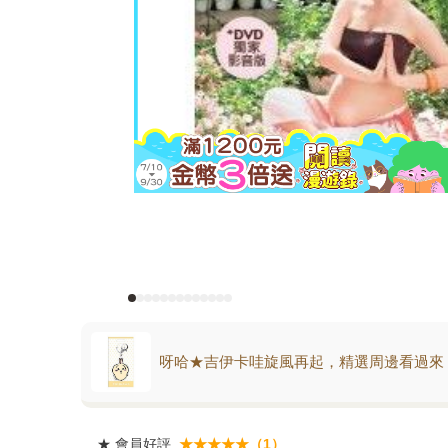
呀哈★吉伊卡哇旋風再起，精選周邊看過來
★
會員好評
★★★★★（1）