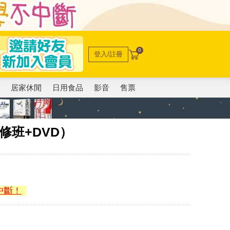
0
登入/註冊
電
居家休閒
日用食品
影音
售票
修班+DVD）
中斷！