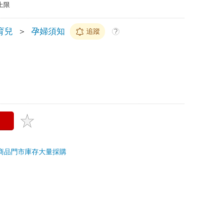
上限
育兒
＞
孕婦須知
追蹤
?
商品
門市庫存
大量採購