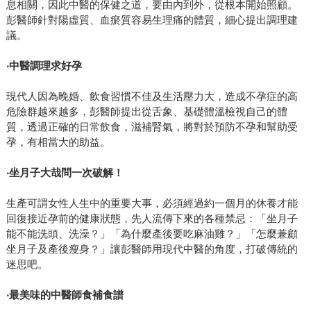
息相關，因此中醫的保健之道，要由內到外，從根本開始照顧。
彭醫師針對陽虛質、血瘀質容易生理痛的體質，細心提出調理建
議。
‧中醫調理求好孕
現代人因為晚婚、飲食習慣不佳及生活壓力大，造成不孕症的高
危險群越來越多，彭醫師提出從舌象、基礎體溫檢視自己的體
質，透過正確的日常飲食，滋補腎氣，將對於預防不孕和幫助受
孕，有相當大的助益。
‧坐月子大哉問一次破解！
生產可謂女性人生中的重要大事，必須經過約一個月的休養才能
回復接近孕前的健康狀態，先人流傳下來的各種禁忌：「坐月子
能不能洗頭、洗澡？」「為什麼產後要吃麻油雞？」「怎麼兼顧
坐月子及產後瘦身？」讓彭醫師用現代中醫的角度，打破傳統的
迷思吧。
‧最美味的中醫師食補食譜