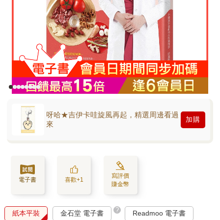
呀哈★吉伊卡哇旋風再起，精選周邊看過
加購
來
寫評價
電子書
喜歡+1
賺金幣
?
紙本平裝
金石堂 電子書
Readmoo 電子書