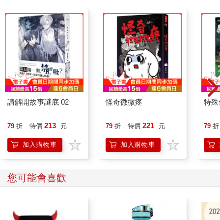
請解開故事謎底 02
怪奇微微疼
特殊傳
213
221
79
折
特價
元
79
折
特價
元
79
折
加入購物車
加入購物車
您可能會喜歡