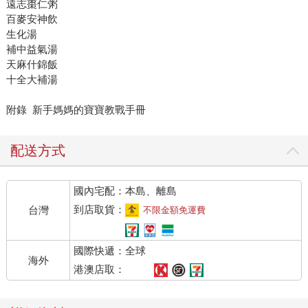
遠志棗仁粥
百麥安神飲
生化湯
補中益氣湯
天麻什錦飯
十全大補湯
附錄 新手媽媽的寶寶教戰手冊
配送方式
國內宅配：本島、離島
到店取貨：
台灣
不限金額免運費
國際快遞：全球
海外
港澳店取：