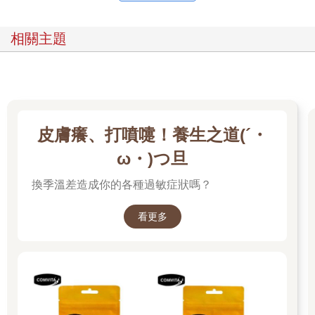
相關主題
皮膚癢、打噴嚏！養生之道(´・
ω・)つ旦
換季溫差造成你的各種過敏症狀嗎？
看更多