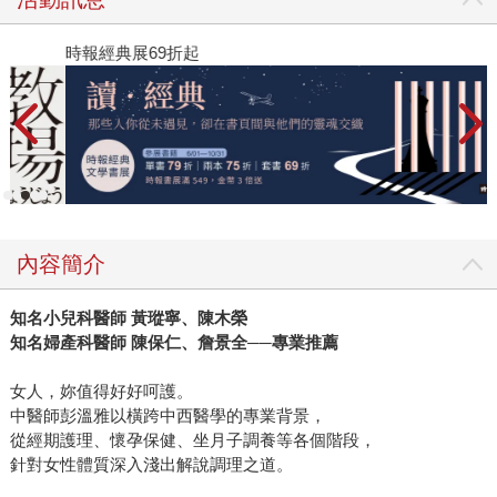
時報經典展69折起
2
內容簡介
知名小兒科醫師 黃瑽寧、陳木榮
知名婦產科醫師 陳保仁、詹景全──專業推薦
女人，妳值得好好呵護。
中醫師彭溫雅以橫跨中西醫學的專業背景，
從經期護理、懷孕保健、坐月子調養等各個階段，
針對女性體質深入淺出解說調理之道。