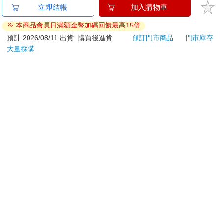
已拆封之個人衛生用品。（如：內衣褲、刮鬍刀、除毛
立即結帳
加入購物車
刀…等）
※ 本商品會員日滿額金幣加碼回饋最高15倍
若非上列種類商品，均享有到貨7天的猶豫期（含例假
日）。
預計 2026/08/11 出貨
購買後進貨
預訂門市商品
門市庫存
大量採購
辦理退換貨時，商品（組合商品恕無法接受單獨退貨）必須
是您收到商品時的原始狀態（包含商品本體、配件、贈品、
保證書、所有附隨資料文件及原廠內外包裝…等），請勿直
接使用原廠包裝寄送，或於原廠包裝上黏貼紙張或書寫文
字。
退回商品若無法回復原狀，將請您負擔回復原狀所需費用，
嚴重時將影響您的退貨權益。