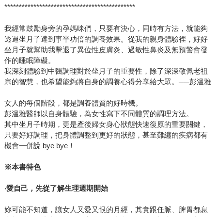
*********************************************
我經常鼓勵身旁的孕媽咪們，只要有決心，同時有方法，就能夠
透過坐月子達到事半功倍的調養效果。從我的親身體驗裡，好好
坐月子就幫助我擊退了異位性皮膚炎、過敏性鼻炎及無預警會發
作的睡眠障礙。
我深刻體驗到中醫調理對於坐月子的重要性，除了深深敬佩老祖
宗的智慧，也希望能夠將自身的調養心得分享給大眾。──彭溫雅
女人的每個階段，都是調養體質的好時機。
彭溫雅醫師以自身體驗，為女性寫下不同體質的調理方法。
其中坐月子時期，更是產後婦女身心狀態快速復原的重要關鍵，
只要好好調理，把身體調整到更好的狀態，甚至難纏的疾病都有
機會一併說 bye bye！
※本書特色
‧愛自己，先從了解生理週期開始
妳可能不知道，讓女人又愛又恨的月經，其實跟任脈、脾胃都息