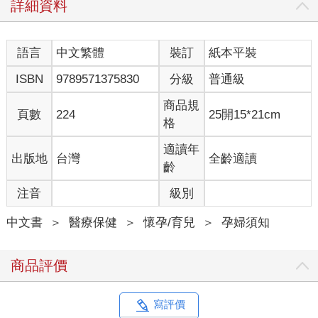
詳細資料
語言
中文繁體
裝訂
紙本平裝
ISBN
9789571375830
分級
普通級
商品規
頁數
224
25開15*21cm
格
適讀年
出版地
台灣
全齡適讀
齡
注音
級別
中文書
＞
醫療保健
＞
懷孕/育兒
＞
孕婦須知
商品評價
寫評價