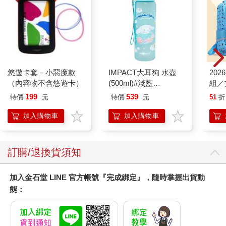
悠遊卡套－小惡魔款
IMPACT大耳狗 水壺
20
（內容物不含悠遊卡）
(500ml)#淺藍
組／
IMCMB01LB
199
539
特價
元
特價
元
51
折
加入購物車
加入購物車
訂購/退換貨須知
加入金石堂 LINE 官方帳號『完成綁定』，隨時掌握出貨動
態：