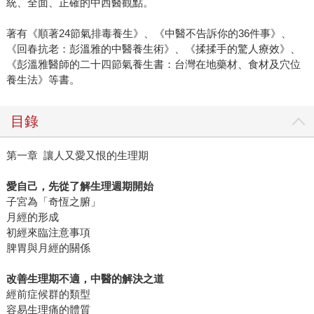
統、全面、正確的中西醫觀點。
著有《順著24節氣排毒養生》、《中醫不告訴你的36件事》、
《回春抗老：彭溫雅的中醫養生術》、《揉揉手的驚人療效》、
《彭溫雅醫師的二十四節氣養生書：台灣在地藥材、食材及穴位
養生法》等書。
目錄
第一章 讓人又愛又恨的生理期
愛自己，先從了解生理週期開始
子宮為「奇恆之腑」
月經的形成
初經來臨注意事項
脾胃與月經的關係
改善生理期不適，中醫的解決之道
經前症候群的類型
容易生理痛的體質