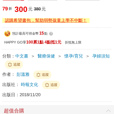
300
79
折
元
380
元
認購希望書包，幫助弱勢孩童上學不中斷！
15
預計最高可得金幣
點
?
100累1點 4點抵1元
HAPPY GO享
折抵無上限
分類：
中文書
＞
醫療保健
＞
懷孕/育兒
＞
孕婦須知
追蹤
作者：
彭溫雅
追蹤
出版社：
時報文化
追蹤
出版日：
2018/11/20
超值合購