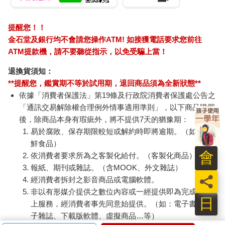
提醒您！！
金石堂及銀行均不會請您操作ATM! 如接獲電話要求您前往
ATM提款機，請不要聽從指示，以免受騙上當！
退換貨須知：
**提醒您，鑑賞期不等於試用期，退回商品須為全新狀態**
依據「消費者保護法」第19條及行政院消費者保護處公告之
「通訊交易解除權合理例外情事適用準則」，以下商品購買
後，除商品本身有瑕疵外，將不提供7天的猶豫期：
易於腐敗、保存期限較短或解約時即將逾期。（如：生
鮮食品）
會
依消費者要求所為之客製化給付。（客製化商品）
報紙、期刊或雜誌。（含MOOK、外文雜誌）
員
經消費者拆封之影音商品或電腦軟體。
非以有形媒介提供之數位內容或一經提供即為完成之線
日
上服務，經消費者事先同意始提供。（如：電子書、電
子雜誌、下載版軟體、虛擬商品…等）