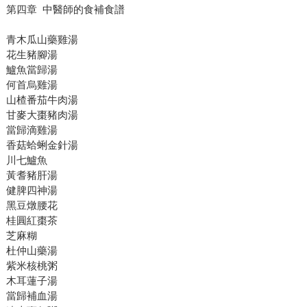
第四章 中醫師的食補食譜
青木瓜山藥雞湯
花生豬腳湯
鱸魚當歸湯
何首烏雞湯
山楂番茄牛肉湯
甘麥大棗豬肉湯
當歸滴雞湯
香菇蛤蜊金針湯
川七鱸魚
黃耆豬肝湯
健脾四神湯
黑豆燉腰花
桂圓紅棗茶
芝麻糊
杜仲山藥湯
紫米核桃粥
木耳蓮子湯
當歸補血湯