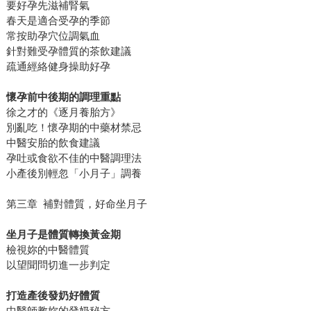
要好孕先滋補腎氣
春天是適合受孕的季節
常按助孕穴位調氣血
針對難受孕體質的茶飲建議
疏通經絡健身操助好孕
懷孕前中後期的調理重點
徐之才的《逐月養胎方》
別亂吃！懷孕期的中藥材禁忌
中醫安胎的飲食建議
孕吐或食欲不佳的中醫調理法
小產後別輕忽「小月子」調養
第三章 補對體質，好命坐月子
坐月子是體質轉換黃金期
檢視妳的中醫體質
以望聞問切進一步判定
打造產後發奶好體質
中醫師教妳的發奶秘方