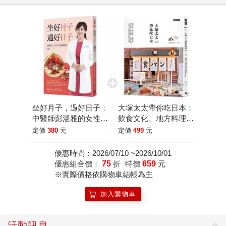
坐好月子，過好日子：
大塚太太帶你吃日本：
中醫師彭溫雅的女性調
飲食文化、地方料理、
理書
星級食材 、巷弄美
定價
380
元
定價
499
元
食、夢幻甜點、人氣伴
手禮，在地人才知道的
優惠時間：2026/07/10 ~2026/10/01
美食秘境全收錄。
優惠組合價：
75
折
特價
659
元
※實際價格依購物車結帳為主
加入購物車
活動訊息