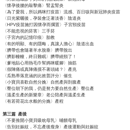
〈懷孕後腰的敲擊痛〉腎盂腎炎
〈為了愛我，所以媽咪打疫苗〉流感、百日咳與新冠肺炎疫苗
〈日光紫曬後，孕裝會泛著淡香〉陰道炎
〈HPV疫苗施打因懷孕而擱置〉子宮頸疫苗
〈不能忽視的菸害〉三手菸
〈子宮內的記憶印痕〉胎教
〈有的明顯、有的隱晦，真讓人擔心〉陰道出血
〈臍帶也會隨著羊水脫垂〉臍帶脫出
〈臍影幢幢，終日難眠〉臍帶繞頸了！
〈爹地貼心用熱毛巾幫媽咪暖腳〉抽筋
〈假陣痛或真陣痛摸不著頭緒？〉產兆
〈瓜熟蒂落意涵的比效普評分〉催生
〈小寶貝喜歡自然分娩〉自然產與剖腹產
〈臀位朝下的我，仍是努力要自然生產〉臀位產
〈溫柔生產的新樂章〉老公陪產與溫柔生產
〈有若荷花出水般的分娩〉產程
第三篇 產後
〈不要推開小寶貝吸吮母乳〉哺餵母乳
〈告別妊娠紋，不忘產後瘦身〉產後運動與妊娠紋