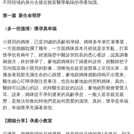
不同領域的身分去接近饒富醫學氣味的孕產知識。
第一篇 新生命萌芽
〈多一些溫情〉懷孕真幸福
小寶貝的媽咪，已是39歲的高齡初孕婦。媽咪多年來忙著事業，
一方面婚姻耽擱了幾年，一方面媽咪原本月經就是非常亂，打算
懷孕也有兩年了。經過隔壁中醫診所院長的悉心看診，認真調養
兩個月，終於懷孕了。爹地跟媽咪到了婦產科診所，經醫師把子
宮內我這個小寶貝的影像，清晰地在超音波螢幕上呈現出來，並
播放著我那充滿生命的心跳聲，爹地跟媽咪感動得嗚不出聲來。
醫生細心叮嚀孕期注意事項，也告知爹地如何照料媽咪。真的，
醫師可以讀心的話，此時醫生款款的話語，爹地絕對都會聲聲入
耳。說來，媽咪從不孕到遲來的高齡孕息，一般人若非親見親
歷，是無法領會此時他們是如何恩愛的溫情。真的，懷孕是幸福
的，幸福懷孕充滿著喜悅。
【開箱分享】孕產小教室
①通常，我們所謂的月經週期，就是指從月經的第1天算起，到下