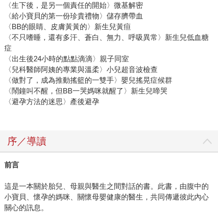
〈生下後，是另一個責任的開始〉微基解密
〈給小寶貝的第一份珍貴禮物〉儲存臍帶血
〈BB的眼睛、皮膚黃黃的〉新生兒黃疸
〈不只嗜睡，還有多汗、蒼白、無力、呼吸異常〉新生兒低血糖
症
〈出生後24小時的點點滴滴〉親子同室
〈兒科醫師阿姨的專業與溫柔〉小兒超音波檢查
〈做對了，成為推動搖籃的一雙手〉嬰兒搖晃症候群
〈鬧鐘叫不醒，但BB一哭媽咪就醒了〉新生兒啼哭
〈避孕方法的迷思〉產後避孕
序／導讀
前言
這是一本關於胎兒、母親與醫生之間對話的書。此書，由腹中的
小寶貝、懷孕的媽咪、關懷母嬰健康的醫生，共同傳遞彼此內心
關心的訊息。