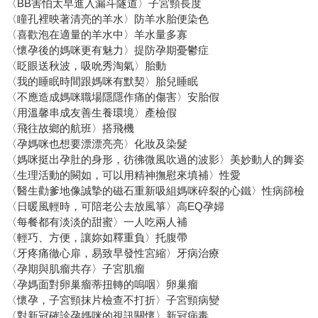
〈BB害怕太早進入漏斗隧道〉子宮頸長度
〈瞳孔裡映著清亮的羊水〉防羊水胎便染色
〈喜歡泡在適量的羊水中〉羊水量多寡
〈懷孕後的媽咪更有魅力〉提防孕期憂鬱症
〈眨眼送秋波，吸吮秀淘氣〉胎動
〈我的睡眠時間跟媽咪有默契〉胎兒睡眠
〈不應造成媽咪職場隱隱作痛的傷害〉安胎假
〈用溫馨串成友善生養環境〉產檢假
〈飛往故鄉的航班〉搭飛機
〈孕媽咪也想要漂漂亮亮〉化妝及染髮
〈媽咪挺出孕肚的身形，彷彿微風吹過的波影〉美妙動人的舞姿
〈生理活動的闕如，可以用精神撫慰來填補〉性愛
〈醫生勸爹地像誠摯的磁石重新吸組媽咪碎裂的心鐵〉性病篩檢
〈日暖風輕時，可陪老公去放風箏〉高EQ孕婦
〈每餐都有淡淡的甜蜜〉一人吃兩人補
〈輕巧、方便，讓妳如釋重負〉托腹帶
〈牙疼痛徹心扉，易致早發性宮縮〉牙病治療
〈孕期與肌瘤共存〉子宮肌瘤
〈孕媽面對卵巢瘤蒂扭轉的嗚咽〉卵巢瘤
〈懷孕，子宮頸抹片檢查不打折〉子宮頸病變
〈對新冠確診孕媽咪的視訊關懷〉新冠病毒