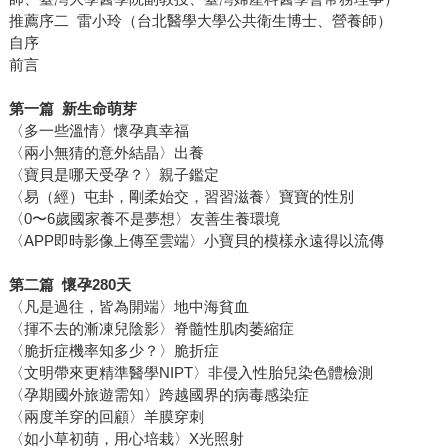
推薦序二 雷小玲（台北醫學大學公共衛生博士、營養師）
自序
前言
第一篇 新生命萌芽
〈多一些溫情〉懷孕真幸福
〈兩小無猜的意外結晶〉出養
〈寶貝是哪天受孕？〉親子鑑定
〈易（經）屯卦，剛柔始交，習習滋養〉寶寶的性別
〈0〜6歲國家養不是夢想〉友善生養環境
〈APP即時影像上傳至雲端〉小寶貝的模樣永遠得以流傳
第二篇 懷孕280天
〈凡是過往，皆為開端〉地中海貧血
〈揮不去的漸凍兒陰影〉脊髓性肌肉萎縮症
〈脆折症機率知多少？〉脆折症
〈文明帶來更精準醫學NIPT〉非侵入性胎兒染色體檢測
〈孕期國外旅遊需知〉跨越國界的病毒感染症
〈兩度羊穿的回顧〉羊膜穿刺
〈如小草初萌，用心培栽〉X光照射