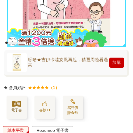
呀哈★吉伊卡哇旋風再起，精選周邊看過
加購
來
★
會員好評
★★★★★（1）
寫評價
電子書
喜歡+1
賺金幣
紙本平裝
Readmoo 電子書