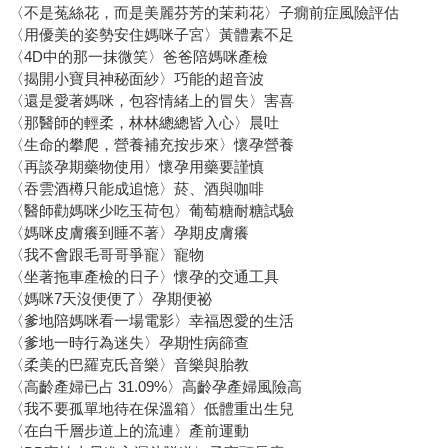
〈不是菟絲花，而是美麗芬芳的茉莉花〉子癇前症風險評估
〈用優美的姿勢安住媽咪子宮〉黃體素不足
〈4D中的那一抹微笑〉爸爸陪媽咪產檢
〈揭開小寶貝神秘面紗〉巧能的超音波
〈還是愛著媽咪，包容情緒上的冒失〉害喜
〈那醫師的輕柔，林林總總皆入心〉晨吐
〈生命的攀爬，營養補充按步來〉懷孕營養
〈再談孕期藥物使用〉懷孕用藥要謹慎
〈吞雲酒樽只能成追憶〉菸、酒與咖啡
〈醫師勸媽咪少吃玉荷包〉葡萄糖耐糖試驗
〈媽咪皮膚癢到睡不著〉孕期皮膚癢
〈我不會跟毛哥哥爭寵〉寵物
〈坐著拖車產檢的日子〉懷孕的交通工具
〈媽咪7天沒便便了〉孕期便祕
〈爹地陪媽咪看一場電影〉幸福恩愛的生活
〈爹地一時行為迷失〉孕期性病篩查
〈柔美的巴羅克氏音樂〉音樂與胎教
〈高齡產婦已占 31.09%〉高齡孕產婦風險高
〈我不要孤單地待在保溫箱〉低體重出生兒
〈在白千層步道上的流連〉產前運動