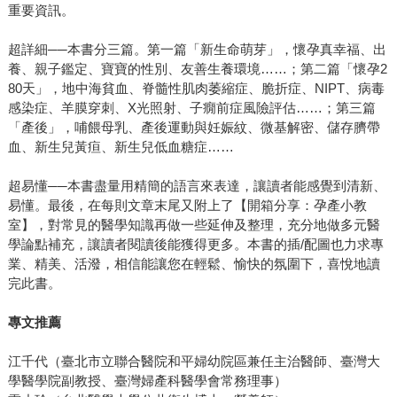
重要資訊。
超詳細──本書分三篇。第一篇「新生命萌芽」，懷孕真幸福、出
養、親子鑑定、寶寶的性別、友善生養環境……；第二篇「懷孕2
80天」，地中海貧血、脊髓性肌肉萎縮症、脆折症、NIPT、病毒
感染症、羊膜穿刺、X光照射、子癇前症風險評估……；第三篇
「產後」，哺餵母乳、產後運動與妊娠紋、微基解密、儲存臍帶
血、新生兒黃疸、新生兒低血糖症……
超易懂──本書盡量用精簡的語言來表達，讓讀者能感覺到清新、
易懂。最後，在每則文章末尾又附上了【開箱分享：孕產小教
室】，對常見的醫學知識再做一些延伸及整理，充分地做多元醫
學論點補充，讓讀者閱讀後能獲得更多。本書的插/配圖也力求專
業、精美、活潑，相信能讓您在輕鬆、愉快的氛圍下，喜悅地讀
完此書。
專文推薦
江千代（臺北市立聯合醫院和平婦幼院區兼任主治醫師、臺灣大
學醫學院副教授、臺灣婦產科醫學會常務理事）