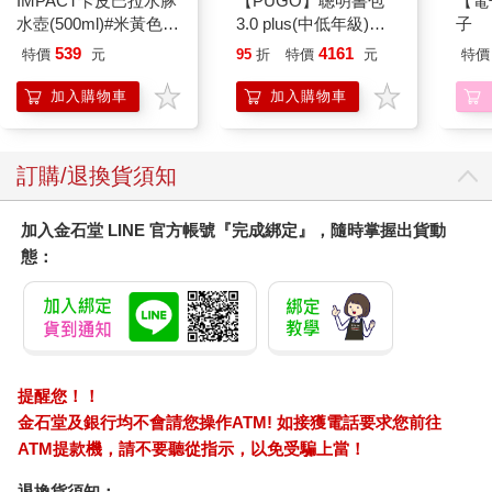
IMPACT卡皮巴拉水豚
【PUGO】聰明書包
【電
水壺(500ml)#米黃色
3.0 plus(中低年級)酷
子
IM00B18YL
黑 全新進化玩美上市
539
4161
特價
元
95
折
特價
元
特價
加入購物車
加入購物車
訂購/退換貨須知
加入金石堂 LINE 官方帳號『完成綁定』，隨時掌握出貨動
態：
提醒您！！
金石堂及銀行均不會請您操作ATM! 如接獲電話要求您前往
ATM提款機，請不要聽從指示，以免受騙上當！
退換貨須知：