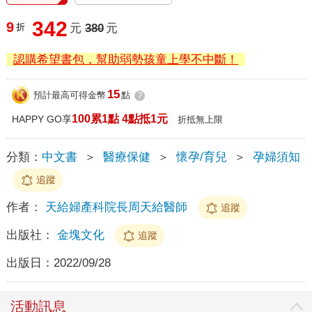
342
9
折
元
380
元
認購希望書包，幫助弱勢孩童上學不中斷！
15
預計最高可得金幣
點
?
100累1點 4點抵1元
HAPPY GO享
折抵無上限
分類：
中文書
＞
醫療保健
＞
懷孕/育兒
＞
孕婦須知
追蹤
作者：
天給婦產科院長周天給醫師
追蹤
出版社：
金塊文化
追蹤
出版日：
2022/09/28
活動訊息