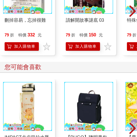
刪掉容易，忘掉很難
請解開故事謎底 03
特殊傳
332
150
79
折
特價
元
79
折
特價
元
79
折
加入購物車
加入購物車
您可能會喜歡