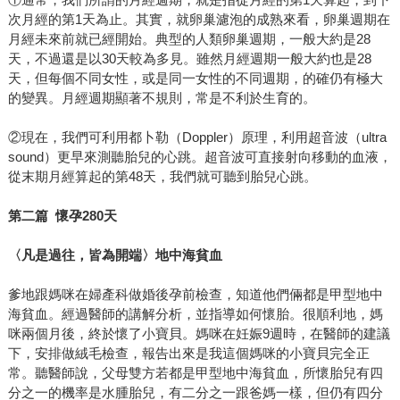
次月經的第1天為止。其實，就卵巢濾泡的成熟來看，卵巢週期在
月經未來前就已經開始。典型的人類卵巢週期，一般大約是28
天，不過還是以30天較為多見。雖然月經週期一般大約也是28
天，但每個不同女性，或是同一女性的不同週期，的確仍有極大
的變異。月經週期顯著不規則，常是不利於生育的。
②現在，我們可利用都卜勒（Doppler）原理，利用超音波（ultra
sound）更早來測聽胎兒的心跳。超音波可直接射向移動的血液，
從末期月經算起的第48天，我們就可聽到胎兒心跳。
第二篇 懷孕280天
〈凡是過往，皆為開端〉地中海貧血
爹地跟媽咪在婦產科做婚後孕前檢查，知道他們倆都是甲型地中
海貧血。經過醫師的講解分析，並指導如何懷胎。很順利地，媽
咪兩個月後，終於懷了小寶貝。媽咪在妊娠9週時，在醫師的建議
下，安排做絨毛檢查，報告出來是我這個媽咪的小寶貝完全正
常。聽醫師說，父母雙方若都是甲型地中海貧血，所懷胎兒有四
分之一的機率是水腫胎兒，有二分之一跟爸媽一樣，但仍有四分