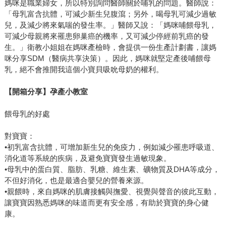
媽咪是職業婦女，所以特別詢問醫師關於哺乳的問題。醫師說：
「母乳富含抗體，可減少新生兒腹瀉；另外，喝母乳可減少過敏
兒，及減少將來氣喘的發生率。」醫師又說：「媽咪哺餵母乳，
可減少母親將來罹患卵巢癌的機率，又可減少停經前乳癌的發
生。」衛教小姐姐在媽咪產檢時，會提供一份生產計劃書，讓媽
咪分享SDM（醫病共享決策）。因此，媽咪就堅定產後哺餵母
乳，絕不會推開我這個小寶貝吸吮母奶的權利。
【開箱分享】孕產小教室
餵母乳的好處
對寶寶：
•初乳富含抗體，可增加新生兒的免疫力，例如減少罹患呼吸道、
消化道等系統的疾病，及避免寶寶發生過敏現象。
•母乳中的蛋白質、脂肪、乳糖、維生素、礦物質及DHA等成分，
不但好消化，也是最適合嬰兒的營養來源。
•親餵時，來自媽咪的肌膚接觸與撫愛、視覺與聲音的彼此互動，
讓寶寶因熟悉媽咪的味道而更有安全感，有助於寶寶的身心健
康。