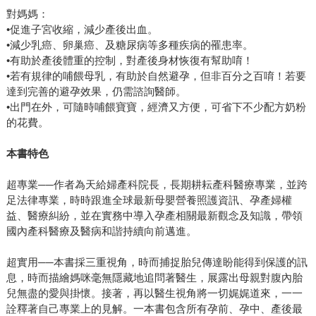
對媽媽：
•促進子宮收縮，減少產後出血。
•減少乳癌、卵巢癌、及糖尿病等多種疾病的罹患率。
•有助於產後體重的控制，對產後身材恢復有幫助唷！
•若有規律的哺餵母乳，有助於自然避孕，但非百分之百唷！若要
達到完善的避孕效果，仍需諮詢醫師。
•出門在外，可隨時哺餵寶寶，經濟又方便，可省下不少配方奶粉
的花費。
本書特色
超專業──作者為天給婦產科院長，長期耕耘產科醫療專業，並跨
足法律專業，時時跟進全球最新母嬰營養照護資訊、孕產婦權
益、醫療糾紛，並在實務中導入孕產相關最新觀念及知識，帶領
國內產科醫療及醫病和諧持續向前邁進。
超實用──本書採三重視角，時而捕捉胎兒傳達盼能得到保護的訊
息，時而描繪媽咪毫無隱藏地追問著醫生，展露出母親對腹內胎
兒無盡的愛與掛懷。接著，再以醫生視角將一切娓娓道來，一一
詮釋著自己專業上的見解。一本書包含所有孕前、孕中、產後最