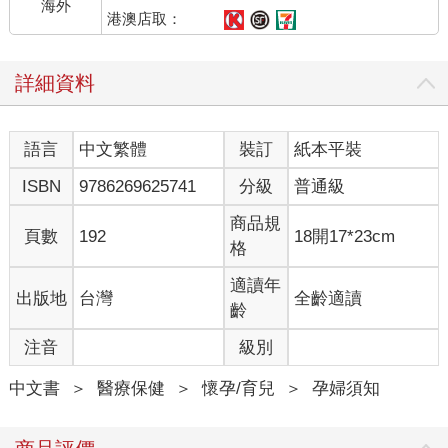
海外
港澳店取：
詳細資料
語言
中文繁體
裝訂
紙本平裝
ISBN
9786269625741
分級
普通級
商品規
頁數
192
18開17*23cm
格
適讀年
出版地
台灣
全齡適讀
齡
注音
級別
中文書
＞
醫療保健
＞
懷孕/育兒
＞
孕婦須知