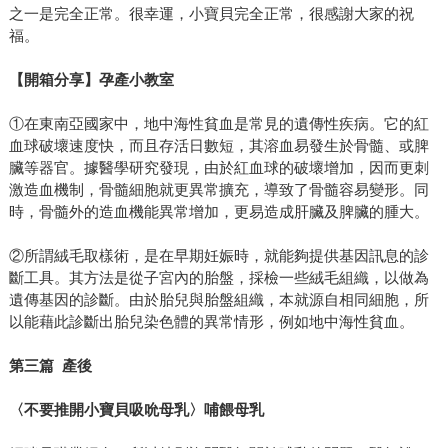
之一是完全正常。很幸運，小寶貝完全正常，很感謝大家的祝
福。
【開箱分享】孕產小教室
①在東南亞國家中，地中海性貧血是常見的遺傳性疾病。它的紅
血球破壞速度快，而且存活日數短，其溶血易發生於骨髓、或脾
臟等器官。據醫學研究發現，由於紅血球的破壞增加，因而更刺
激造血機制，骨髓細胞就更異常擴充，導致了骨髓容易變形。同
時，骨髓外的造血機能異常增加，更易造成肝臟及脾臟的腫大。
②所謂絨毛取樣術，是在早期妊娠時，就能夠提供基因訊息的診
斷工具。其方法是從子宮內的胎盤，採檢一些絨毛組織，以做為
遺傳基因的診斷。由於胎兒與胎盤組織，本就源自相同細胞，所
以能藉此診斷出胎兒染色體的異常情形，例如地中海性貧血。
第三篇 產後
〈不要推開小寶貝吸吮母乳〉哺餵母乳