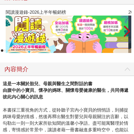
閱讀漫遊錄-2026上半年暢銷榜
2
內容簡介
這是一本關於胎兒、母親與醫生之間對話的書
由腹中的小寶貝、懷孕的媽咪、關懷母嬰健康的醫生，共同傳遞
彼此內心關心的訊息
本書採三重視角的方式，從聆聽子宮內小寶貝的悄悄語，到捕捉
媽咪母愛的情感，然後再釋出醫生對嬰兒與母親關注的言辭，以
勾勒出一則一則大家所欲知聞的溫馨小孕語。盡可能寓醫理於情
感，寄情感於常景中，讓讀者藉一冊書融進多重時空中，也能以