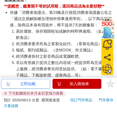
**提醒您，鑑賞期不等於試用期，退回商品須為全新狀態**
依據「消費者保護法」第19條及行政院消費者保護處公告之
「通訊交易解除權合理例外情事適用準則」，以下商品購買
後，除商品本身有瑕疵外，將不提供7天的猶豫期：
易於腐敗、保存期限較短或解約時即將逾期。（如：生
鮮食品）
依消費者要求所為之客製化給付。（客製化商品）
報紙、期刊或雜誌。（含MOOK、外文雜誌）
經消費者拆封之影音商品或電腦軟體。
非以有形媒介提供之數位內容或一經提供即為完成之線
上服務，經消費者事先同意始提供。（如：電子書、電
子雜誌、下載版軟體、虛擬商品…等）
已拆封之個人衛生用品。（如：內衣褲、刮鬍刀、除毛
立即結帳
加入購物車
刀…等）
※ 下方點圖前往本月金石堂強力推薦
若非上列種類商品，均享有到貨7天的猶豫期（含例假
日）。
預計 2026/08/13 出貨
購買後進貨
預訂門市商品
門市庫存
大量採購
辦理退換貨時，商品（組合商品恕無法接受單獨退貨）必須
是您收到商品時的原始狀態（包含商品本體、配件、贈品、