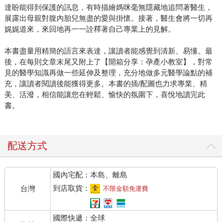
達盼能得到保護的訊息，有時描繪媽咪毫無隱藏地追問著醫生，
展露出母親對腹內胎兒無盡的愛與掛懷。接著，醫生會將一切再
娓娓道來，來回地再一一詮釋著自己專業上的見解。
本書盡量用精簡的語言來表達，讓讀者能感覺到清新、易懂。最
後，在每則文章末尾又附上了【開箱分享：孕產小教室】，對常
見的醫學知識再做一些延伸及整理，充分地做多元醫學論點的補
充，讓讀者閱讀後能獲得更多。本書的插/配圖也力求專業、精
美、活潑，相信能讓您在輕鬆、愉快的氛圍下，喜悅地讀完此
書。
配送方式
國內宅配：本島、離島
到店取貨：
台灣
不限金額免運費
國際快遞：全球