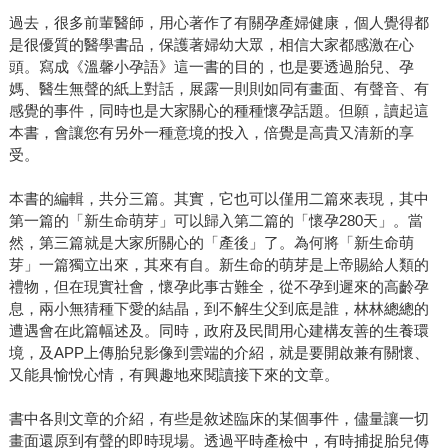
過去，很多前輩醫師，用心著作了有關孕產婦健康，個人覺得都
是很優質的醫學書品，保護著婦幼大眾，相信大家都感激在心
頭。寫成《溫馨小孕語》這一書的目的，也是要透過胎兒、孕
媽、醫生無聲的紙上對話，展露一則則如同有畫面、有聲音、有
感覺的事件，同時也是大家關心的種種懷孕話題。但願，讀起這
本書，會讓您有另外一種意境的投入，倍覺是高貴又清新的享
受。
本書的編輯，共分三篇。其實，它也可以僅用二篇來表現，其中
第一篇的「新生命萌芽」可以歸入第二篇的「懷孕280天」。當
然，第三篇就是大家所關心的「產後」了。為何將「新生命萌
芽」一篇獨立出來，其來有自。新生命的萌芽是上帝賜給人類的
禮物，但在現實社會，懷孕此事古難全，從不孕到遲來的高齡孕
息，兩小無猜種下愛的結晶，到不解生父到底是誰，林林總總的
遭遇會在此篇幅述及。同時，政府及民間用心建構友善的生養環
境，及APP上傳胎兒影像到雲端的介紹，就是要開啟兼有關懷、
又能具愉悅心情，有興趣地來閱讀接下來的文章。
書中各則文章的介紹，有些是敘述臨床的某個事件，儘量讓一切
畫面還原到有聲的即時現場。透過平時產檢中，有時捕捉胎兒傳