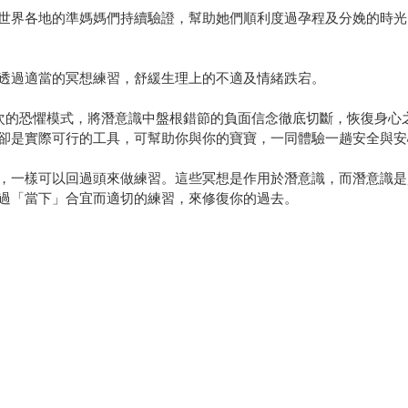
世界各地的準媽媽們持續驗證，幫助她們順利度過孕程及分娩的時光
透過適當的冥想練習，舒緩生理上的不適及情緒跌宕。
層次的恐懼模式，將潛意識中盤根錯節的負面信念徹底切斷，恢復身心
卻是實際可行的工具，可幫助你與你的寶寶，一同體驗一趟安全與安
，一樣可以回過頭來做練習。這些冥想是作用於潛意識，而潛意識是
過「當下」合宜而適切的練習，來修復你的過去。