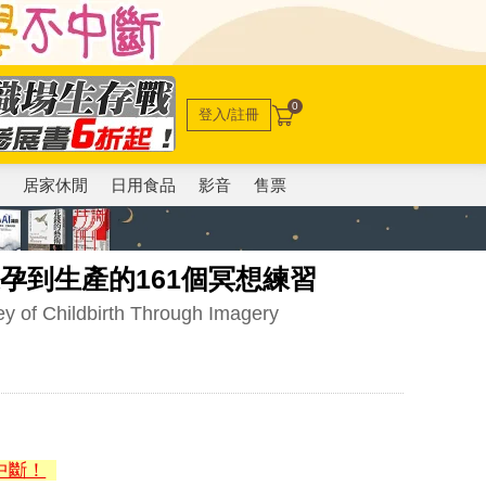
0
登入/註冊
電
居家休閒
日用食品
影音
售票
懷孕到生產的161個冥想練習
y of Childbirth Through Imagery
中斷！