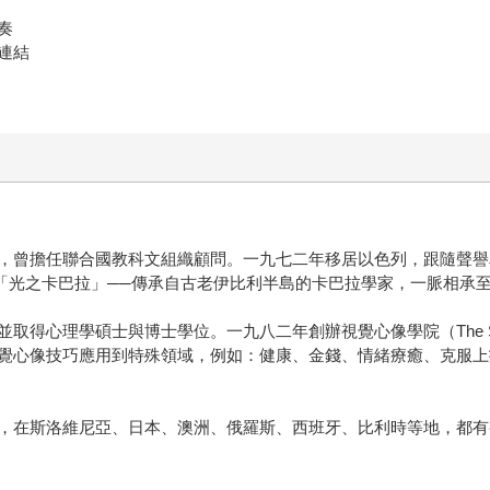
奏
連結
，曾擔任聯合國教科文組織顧問。一九七二年移居以色列，跟隨聲譽
scat）學習「光之卡巴拉」──傳承自古老伊比利半島的卡巴拉學家，一脈相
心理學碩士與博士學位。一九八二年創辦視覺心像學院（The Schoo
覺心像技巧應用到特殊領域，例如：健康、金錢、情緒療癒、克服上
，在斯洛維尼亞、日本、澳洲、俄羅斯、西班牙、比利時等地，都有