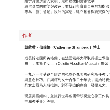
給予身體所需的安頓，走出產後的憂鬱低潮
練習身體的雕塑與改造，並找到與寶寶自在的相處節
專為「新手爸爸」設計的冥想，建立爸爸與寶寶愛的
作者
凱薩琳・仙伯格（
Catherine Shainberg
）博士
成長於法國與英格蘭，在法國索邦大學取得碩士學位
布可．馬斯卡女士（Colette Aboulker-Mu
一九八一年受邀至紐約的視覺心像美國研究所任教，並取得
與意念技巧。在與柯列女士合作二十年後，開始將視
列女士最為人所推崇、對不孕症的療癒，發揚光大。
現居美國紐約，並旅行世界各國帶領視覺心像工作坊
性胎教手冊》等書。