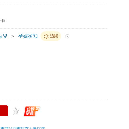
上限
育兒
＞
孕婦須知
追蹤
?
門市商品
門市庫存
大量採購