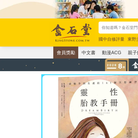
國中自修評量
東野
唯紅花綻放
奧德賽
會員獎勵
中文書
動漫ACG
親子