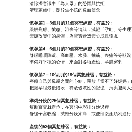
清除潛意識中「為人母」的恐懼與抗拒
清理家族中，關於生小孩的負面信念
懷孕第
1
－
3
個月的
11
個冥想練習，有益於：
緩解焦慮、憤怒、沮喪等情緒，減輕「孕吐」等生理
安撫改變中的身體，為寶寶營造安心成長環境
懷孕第
4
－
6
個月的
20
個冥想練習，有益於：
舒緩睡眠障礙、高血壓、水腫、抽筋、痠痛等等狀況
準備好平穩的心情，來面對各項產檢、羊膜穿刺
懷孕第
7
－
10
個月的
19
個冥想練習，有益於：
療癒自己與母親之間的心結，釋放「當不了好媽媽」
把握孕程最後階段，釋放破壞性的記憶，清爽迎向人
準備分娩的
25
個冥想練習，有益於：
幫助寶寶就定位，在冥想中彩排分娩過程
舒緩子宮收縮，減輕分娩疼痛，或使剖腹產順利進行
產後的
53
個冥想練習，有益於：