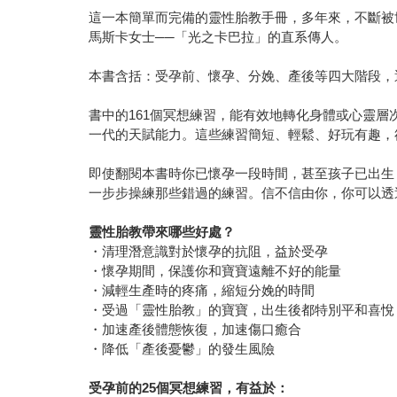
這一本簡單而完備的靈性胎教手冊，多年來，不斷被
馬斯卡女士──「光之卡巴拉」的直系傳人。
本書含括：受孕前、懷孕、分娩、產後等四大階段，
書中的161個冥想練習，能有效地轉化身體或心靈
一代的天賦能力。這些練習簡短、輕鬆、好玩有趣，
即使翻閱本書時你已懷孕一段時間，甚至孩子已出生
一步步操練那些錯過的練習。信不信由你，你可以透
靈性胎教帶來哪些好處？
・清理潛意識對於懷孕的抗阻，益於受孕
・懷孕期間，保護你和寶寶遠離不好的能量
・減輕生產時的疼痛，縮短分娩的時間
・受過「靈性胎教」的寶寶，出生後都特別平和喜悅
・加速產後體態恢復，加速傷口癒合
・降低「產後憂鬱」的發生風險
受孕前的
25
個冥想練習，有益於：