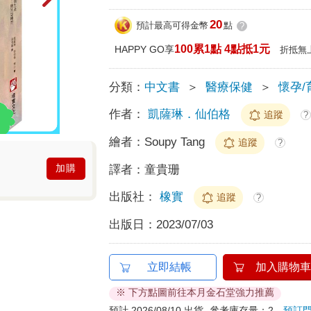
20
預計最高可得金幣
點
?
100累1點 4點抵1元
HAPPY GO享
折抵無
分類：
中文書
＞
醫療保健
＞
懷孕/
作者：
凱薩琳．仙伯格
追蹤
?
繪者：
Soupy Tang
追蹤
?
加購
譯者：
童貴珊
出版社：
橡實
追蹤
?
出版日：
2023/07/03
立即結帳
加入購物車
※ 下方點圖前往本月金石堂強力推薦
預計 2026/08/10 出貨
參考庫存量：2
預訂