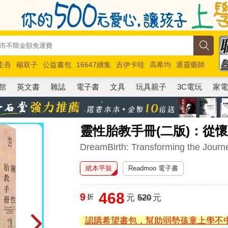
圭吾
楊双子
公益書包
16647續集
吉伊卡哇
高希均
通靈藥師
路邊攤新作
馬斯克
玩具總動員5
超慢跑
館
英文書
雜誌
電子書
文具
玩具親子
3C電玩
家
靈性胎教手冊(二版)：從
DreamBirth: Transforming the Journe
紙本平裝
Readmoo 電子書
468
9
折
元
520
元
認購希望書包，幫助弱勢孩童上學不