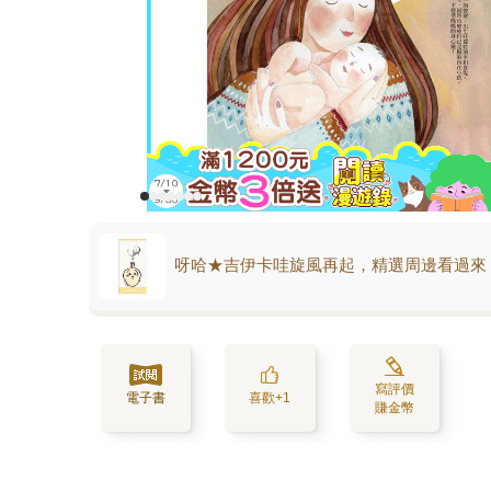
呀哈★吉伊卡哇旋風再起，精選周邊看過來
寫評價
電子書
喜歡+1
賺金幣