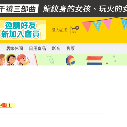
0
登入/註冊
電
居家休閒
日用食品
影音
售票
)
中斷！