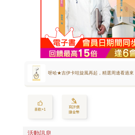
呀哈★吉伊卡哇旋風再起，精選周邊看過來
寫評價
喜歡+1
賺金幣
活動訊息