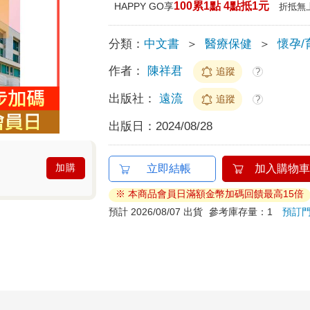
100累1點 4點抵1元
HAPPY GO享
折抵無
分類：
中文書
＞
醫療保健
＞
懷孕/
作者：
陳祥君
追蹤
?
出版社：
遠流
追蹤
?
出版日：
2024/08/28
加購
立即結帳
加入購物車
※ 本商品會員日滿額金幣加碼回饋最高15倍
預計 2026/08/07 出貨
參考庫存量：1
預訂