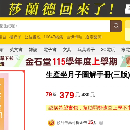
圭吾
楊双子
公益書包
16647續集
吉伊卡哇
通靈藥師
路邊攤新作
馬斯克
玩具總動員5
超慢跑
館
英文書
雜誌
電子書
文具
玩具親子
3C電玩
家
生產坐月子圖解手冊(三版
379
79
折
元
480
元
認購希望書包，幫助弱勢孩童上學不
15
預計最高可得金幣
點
?