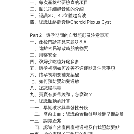
一、每次產檢都要檢查的項目
二、胎兒詳細超音波的介紹
三、認識3D、4D立體超音波
四、認識脈絡叢囊腫Choroid Plexus Cyst
Part 2 懷孕期間的自我照顧及注意事項
一、產檢門診常見問題Q & A
二、遠離容易導致畸胎的物質
三、用藥安全
四、孕婦少吃糖好處多多
五、懷孕初期如何改善不適症狀及注意事項
六、懷孕初期要補充葉酸
七、如何預防嬰幼兒過敏
八、認識腸病毒
九、寶寶有臍帶繞頸，怎麼辦？
十、認識胎動的計算
十一、早期破水與早發性分娩
十二、產前出血：認識前置胎盤與胎盤早期剝離
十三、認識產兆
十四、認識自然產四產程過程及自我照顧要點
十五、胎心率與子宮收縮的判讀