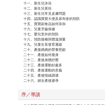
十一、新生兒沐浴
十二、新生兒黃疸
十三、新生兒常見皮膚問題
十四、認識寶寶大便及尿布疹的預防
十五、寶寶副食品如何添加
十六、兒童牙齒保健
十七、嬰兒意外的預防
十八、預防接種與體溫測量
十九、兒童生長發育遲緩
二十、產後媽媽的營養照顧
二十一、產後如何瘦身
二十二、產後身體紓壓
二十三、產後運動好處多
二十四、產後運動的意義
二十五、產後情緒調適
二十六、婦女產後避孕
序／導讀