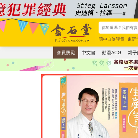
國中自修評量
東野
唯紅花綻放
奧德賽
會員獎勵
中文書
動漫ACG
親子