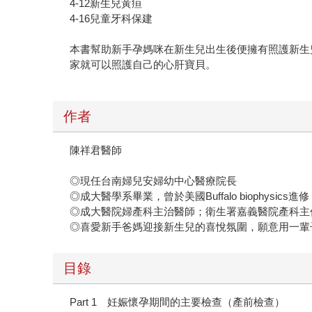
4-12新生兒黃疸
4-16兒童牙科保建
本書幫助新手孕媽咪在新生兒出生後便擁有照護新生
家就可以照護自己的心肝寶貝。
作者
陳祥君醫師
◎現任台南婦兒安婦幼中心醫療院長
◎成大醫學系畢業，曾於美國Buffalo biophysics進修
◎成大醫院婦產科主治醫師；衛生署嘉義醫院產科主
◎喜愛新手爸媽迎接新生兒的喜悅氛圍，願意用一輩
目錄
Part 1 妊娠懷孕期間的主要檢查（產前檢查）