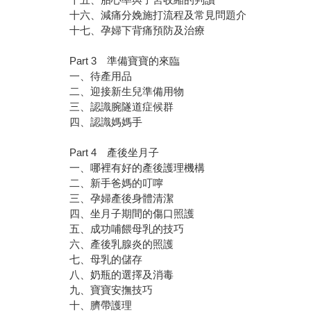
十六、減痛分娩施打流程及常見問題介
十七、孕婦下背痛預防及治療
Part 3 準備寶寶的來臨
一、待產用品
二、迎接新生兒準備用物
三、認識腕隧道症候群
四、認識媽媽手
Part 4 產後坐月子
一、哪裡有好的產後護理機構
二、新手爸媽的叮嚀
三、孕婦產後身體清潔
四、坐月子期間的傷口照護
五、成功哺餵母乳的技巧
六、產後乳腺炎的照護
七、母乳的儲存
八、奶瓶的選擇及消毒
九、寶寶安撫技巧
十、臍帶護理