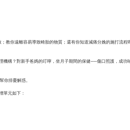
過敏；教你遠離容易導致畸胎的物質；還有你知道減痛分娩的施打流程
理機構？對新手爸媽的叮嚀，坐月子期間的保健──傷口照護，成功
，幫你排憂解惑。
增單元如下：