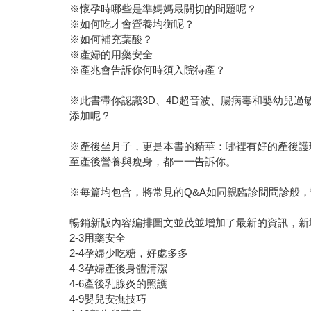
※懷孕時哪些是準媽媽最關切的問題呢？
※如何吃才會營養均衡呢？
※如何補充葉酸？
※產婦的用藥安全
※產兆會告訴你何時須入院待產？
※此書帶你認識3D、4D超音波、腸病毒和嬰幼兒
添加呢？
※產後坐月子，更是本書的精華：哪裡有好的產後護
至產後營養與瘦身，都一一告訴你。
※每篇均包含，將常見的Q&A如同親臨診間問診般
暢銷新版內容編排圖文並茂並增加了最新的資訊，新
2-3用藥安全
2-4孕婦少吃糖，好處多多
4-3孕婦產後身體清潔
4-6產後乳腺炎的照護
4-9嬰兒安撫技巧