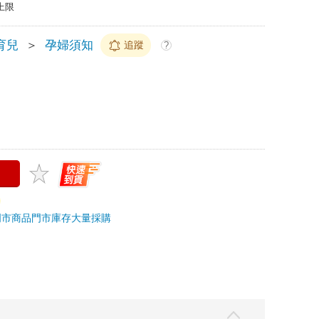
上限
育兒
＞
孕婦須知
追蹤
?
門市商品
門市庫存
大量採購