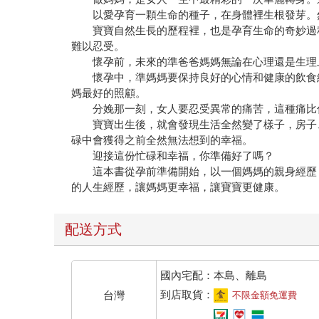
以愛孕育一顆生命的種子，在身體裡生根發芽。然
寶寶自然生長的歷程裡，也是孕育生命的奇妙過程
難以忍受。
懷孕前，未來的準爸爸媽媽無論在心理還是生理上
懷孕中，準媽媽要保持良好的心情和健康的飲食結
媽最好的照顧。
分娩那一刻，女人要忍受異常的痛苦，這種痛比你
寶寶出生後，就會發現生活全然變了樣子，房子、
碌中會獲得之前全然無法想到的幸福。
迎接這份忙碌和幸福，你準備好了嗎？
這本書從孕前準備開始，以一個媽媽的親身經歷，
的人生經歷，讓媽媽更幸福，讓寶寶更健康。
配送方式
國內宅配：本島、離島
到店取貨：
台灣
不限金額免運費