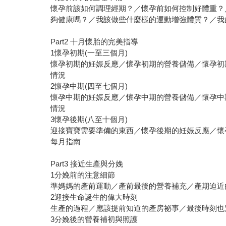
懷孕前該如何調理經期？／懷孕前如何控制好體重？
夠健康嗎？／我該做些什麼樣的運動增強體質？／我
Part2 十月懷胎的完美指導
1懷孕初期(一至三個月)
懷孕初期的妊娠反應／懷孕初期的營養儲備／懷孕初
情況
2懷孕中期(四至七個月)
懷孕中期的妊娠反應／懷孕中期的營養儲備／懷孕中
情況
3懷孕後期(八至十個月)
迎接寶寶需要準備的東西／懷孕後期的妊娠反應／懷
每月指南
Part3 接近生產與分娩
1分娩前的注意細節
準媽媽的產前運動／產前最後的營養補充／產期迫近
2迎接生命誕生的偉大時刻
生產的過程／應該提前知道的產房祕事／最後時刻也
3分娩後的營養補初與照護