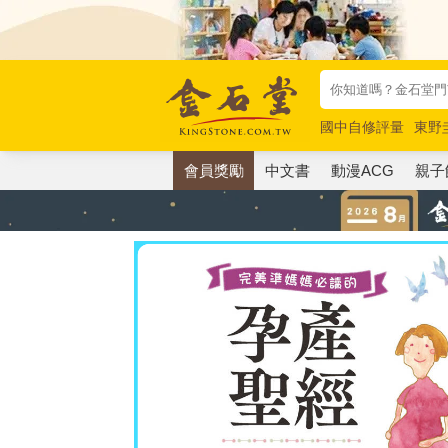
國中自修評量
東野
唯紅花綻放
奧德賽
會員獎勵
中文書
動漫ACG
親子