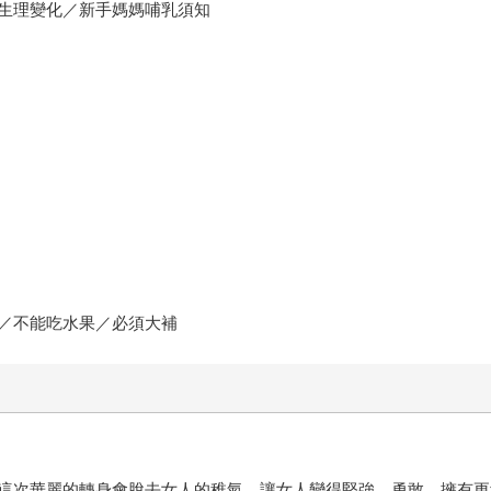
生理變化／新手媽媽哺乳須知
／不能吃水果／必須大補
次華麗的轉身會脫去女人的稚氣，讓女人變得堅強、勇敢，擁有更