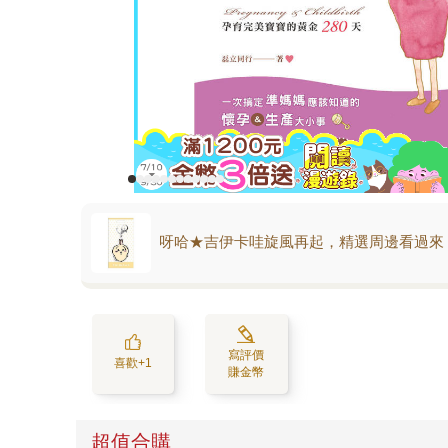
呀哈★吉伊卡哇旋風再起，精選周邊看過來
寫評價
喜歡+1
賺金幣
超值合購