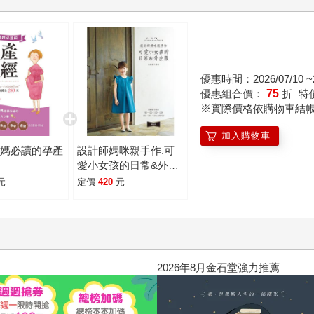
優惠時間：2026/07/10 ~2
優惠組合價：
75
折
特
※實際價格依購物車結
加入購物車
媽媽必讀的孕產
設計師媽咪親手作.可
愛小女孩的日常&外出
服(暢銷版)
元
定價
420
元
2026年8月金石堂強力推薦