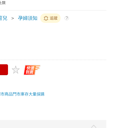
上限
育兒
＞
孕婦須知
追蹤
?
門市商品
門市庫存
大量採購