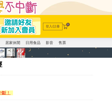
0
登入/註冊
電
居家休閒
日用食品
影音
售票
經
中斷！