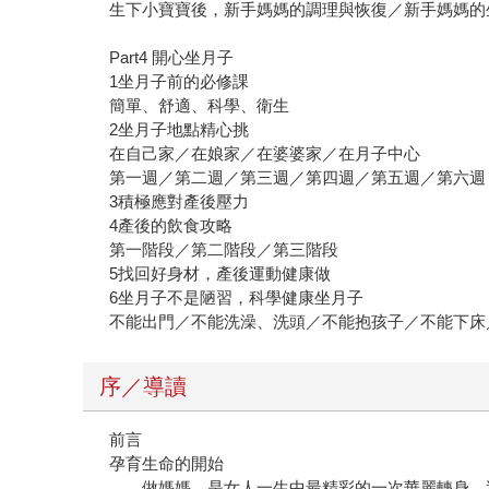
生下小寶寶後，新手媽媽的調理與恢復／新手媽媽的
Part4 開心坐月子
1坐月子前的必修課
簡單、舒適、科學、衛生
2坐月子地點精心挑
在自己家／在娘家／在婆婆家／在月子中心
第一週／第二週／第三週／第四週／第五週／第六週
3積極應對產後壓力
4產後的飲食攻略
第一階段／第二階段／第三階段
5找回好身材，產後運動健康做
6坐月子不是陋習，科學健康坐月子
不能出門／不能洗澡、洗頭／不能抱孩子／不能下床
序／導讀
前言
孕育生命的開始
做媽媽，是女人一生中最精彩的一次華麗轉身。這