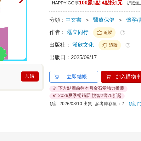
100累1點 4點抵1元
HAPPY GO享
折抵無
分類：
中文書
＞
醫療保健
＞
懷孕/
作者：
磊立同行
追蹤
?
出版社：
漢欣文化
追蹤
?
出版日：
2025/09/17
加購
立即結帳
加入購物車
※ 下方點圖前往本月金石堂強力推薦
※ 2026夏季暢銷展-悅智2書75折起
預計 2026/08/10 出貨
參考庫存量：2
預訂