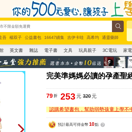
圭吾
楊双子
公益書包
16647續集
吉伊卡哇
高希均
通靈藥師
路邊攤新作
馬斯克
玩具總動員5
超慢跑
館
英文書
雜誌
電子書
文具
玩具親子
3C電玩
家
完美準媽媽必讀的孕產聖
253
79
折
元
320
元
認購希望書包，幫助弱勢孩童上學不
10
預計最高可得金幣
點
?