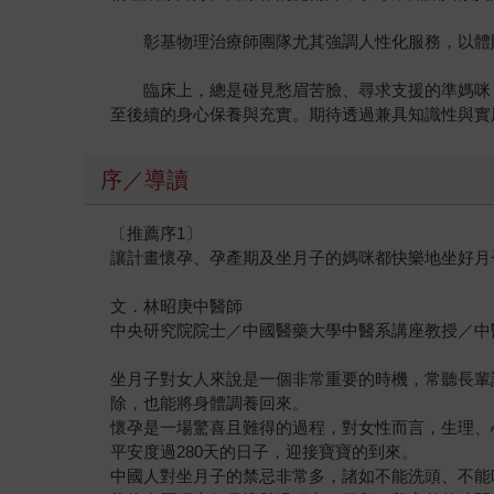
彰基物理治療師團隊尤其強調人性化服務，以體貼
臨床上，總是碰見愁眉苦臉、尋求支援的準媽咪，
至後續的身心保養與充實。期待透過兼具知識性與實
序／導讀
〔推薦序1〕
讓計畫懷孕、孕產期及坐月子的媽咪都快樂地坐好月
文．林昭庚中醫師
中央研究院院士／中國醫藥大學中醫系講座教授／中
坐月子對女人來說是一個非常重要的時機，常聽長輩
除，也能將身體調養回來。
懷孕是一場驚喜且難得的過程，對女性而言，生理、
平安度過280天的日子，迎接寶寶的到來。
中國人對坐月子的禁忌非常多，諸如不能洗頭、不能