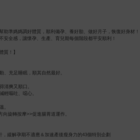
幫助準媽媽調好體質，順利備孕、養好胎、做好月子，恢復好身材！
不安全感，讓懷孕、生產、育兒期每個階段都平安順利！
體質！】
運動、充足睡眠，順其自然最好。
補得清爽又順口。
>減輕嘔吐、噁心。
性溫。
方向旋轉按摩>>促進腸胃道運作。
設計，緩解孕期不適應＆加速產後瘦身力的43個特別企劃