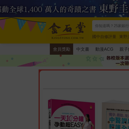
國中自修評量
東野
唯紅花綻放
奧德賽
會員獎勵
中文書
動漫ACG
親子