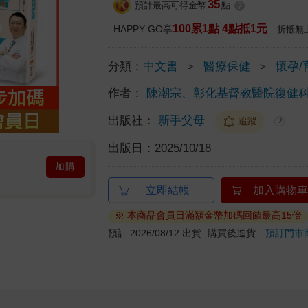
35
預計最高可得金幣
點
?
100累1點 4點抵1元
HAPPY GO享
折抵無
分類：
中文書
＞
醫療保健
＞
懷孕/
作者：
陳潮宗、彰化基督教醫院復健
出版社：
新手父母
追蹤
?
出版日：
2025/10/18
加購
立即結帳
加入購物車
※ 本商品會員日滿額金幣加碼回饋最高15倍
預計 2026/08/12 出貨
購買後進貨
預訂門市