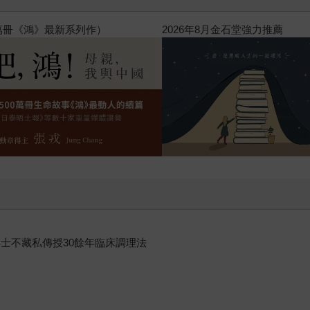
飛吧，鴻！：母親、我與中國（暢
士不藏私傳授30餘年臨床調理法