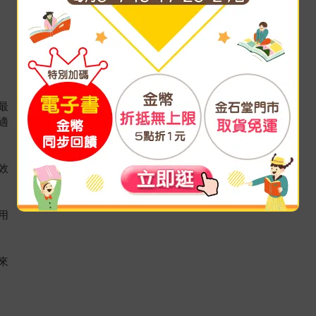
最
適
效
用
來