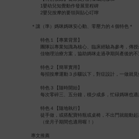
1嬰幼兒知覺動作發展里程碑
2嬰兒按摩的要領與貼心叮嚀
＊讓（準）媽咪媽咪安心動、零壓力的４個特色＊
特色１【專業背景】
團隊以專業知識為核心、臨床經驗為參考，傳授
佳物理治療方案，協助媽咪走過孕期與產後的不
特色２【簡單實用】
每招按摩運動３步驟以下，對症設計，一做就見
特色３【隨時開始】
每次零碎三、五分鐘，積少成多，忙碌媽咪也適
特色４【隨地執行】
徒手做，或搭配寶特瓶或桌椅，不出門就能動起
（坐月子期間也適用喔！）
專文推薦