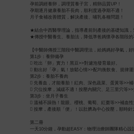
孕前調經養卵，調理質養子宮，精卵品質UP！
孕期逐月健康養胎不長肉，順利度過孕期不適！
月子食補改善體質，解決產後、哺乳各種問題！
★結合中西醫學理論，指導產前到產後的基礎知識，
★傳授中醫養生、養胎法，降低準爸媽懷孕各階段的
【中醫師傳授三階段中醫調理法，給媽媽好孕氣，好
第1步：養卵備孕
 吃出「卵」實力！黑豆>>對濾泡發育最好。
 動出好「孕」氣！放鬆心情>>配均衡飲食、規律
第2步：養胎不養肉
 先養血，才能養胎！紅肉、深色蔬菜、蛋黃等>>
 穴位按摩，減緩不適！按壓內關穴、足三里穴等>
第3步：坐月子養生
 溫補不躁熱！龍眼、櫻桃、葡萄、紅棗等>>補血
 按摩，產後順「便」！以肚臍為中心按壓，順時針
第二冊
一天10分鐘，孕動超EASY：物理治療師團隊精心