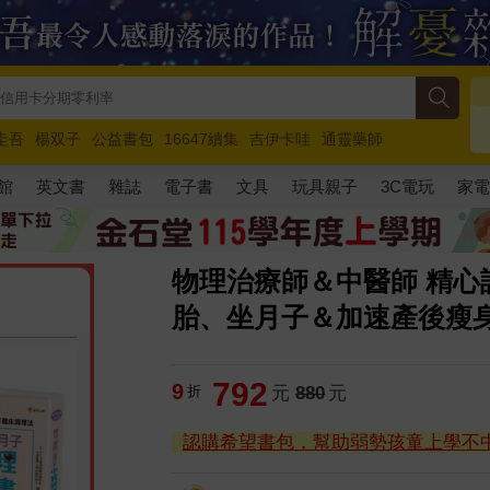
圭吾
楊双子
公益書包
16647續集
吉伊卡哇
通靈藥師
路邊攤新作
馬斯克
玩具總動員5
超慢跑
館
英文書
雜誌
電子書
文具
玩具親子
3C電玩
家
物理治療師＆中醫師 精
胎、坐月子＆加速產後瘦身力
792
9
折
元
880
元
認購希望書包，幫助弱勢孩童上學不