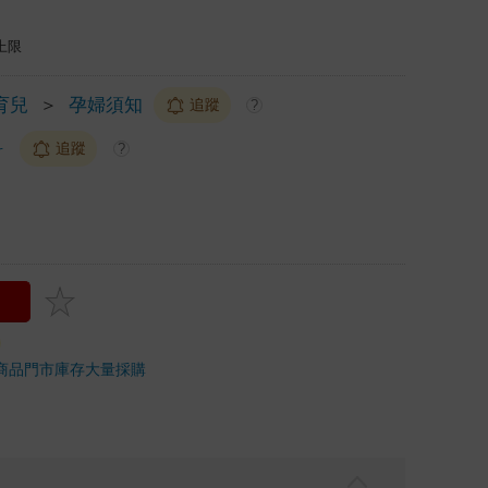
上限
育兒
＞
孕婦須知
追蹤
?
科
追蹤
?
商品
門市庫存
大量採購