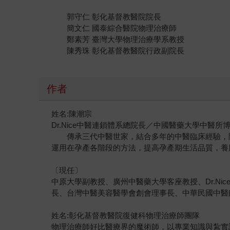
郭守仁 彰化基督教醫院院長
簡文仁 國泰綜合醫院物理治療師
鄭素芳 臺灣大學物理治療學系教授
陳秀珠 彰化基督教醫院行政副院長
作者
姓名:陳潮宗
Dr.Nice中醫連鎖體系總院長／中國醫藥大學中醫所
傳承三代中醫世家，結合多年的中醫臨床經驗，陳
運用在孕產各階段的方法，提高孕產期生活品質，養
〔現任〕
中原大學副教授、廣州中醫藥大學客座教授、Dr.N
長、台灣中醫美容醫學會創會理事長、中華民國中醫
姓名:彰化基督教醫院復健科物理治療師團隊
物理治療師好比醫療界的魔術師，以專業知識與紮實