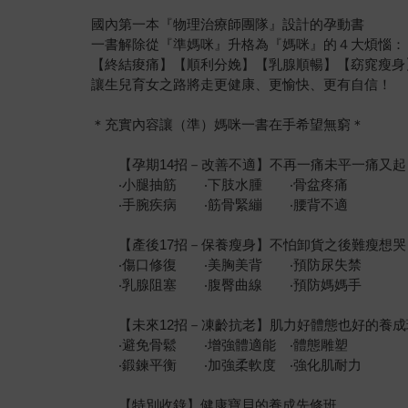
國內第一本『物理治療師團隊』設計的孕動書
一書解除從『準媽咪』升格為『媽咪』的４大煩惱：
【終結痠痛】【順利分娩】【乳腺順暢】【窈窕瘦身
讓生兒育女之路將走更健康、更愉快、更有自信！
＊充實內容讓（準）媽咪一書在手希望無窮＊
【孕期14招－改善不適】不再一痛未平一痛又起
‧小腿抽筋 ‧下肢水腫 ‧骨盆疼痛
‧手腕疾病 ‧筋骨緊繃 ‧腰背不適
【產後17招－保養瘦身】不怕卸貨之後難瘦想哭
‧傷口修復 ‧美胸美背 ‧預防尿失禁
‧乳腺阻塞 ‧腹臀曲線 ‧預防媽媽手
【未來12招－凍齡抗老】肌力好體態也好的養成
‧避免骨鬆 ‧增強體適能 ‧體態雕塑
‧鍛鍊平衡 ‧加強柔軟度 ‧強化肌耐力
【特別收錄】健康寶貝的養成先修班