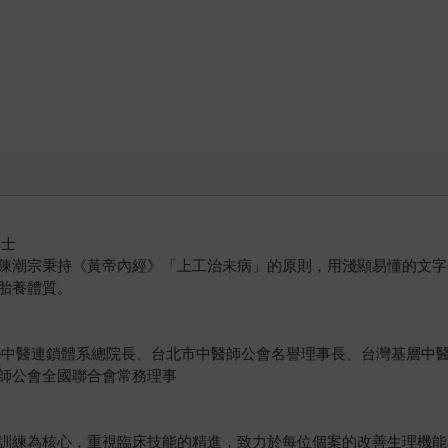
博士
潮宗秉持《黃帝內經》「上工治未病」的原則，用淺顯易懂的文字
胎養體質。
ice中醫連鎖體系總院長、台北市中醫師公會名譽理事長、台灣基層
師公會全國聯合會常務理事
訓練為核心，重視臨床技能的精進，致力於每位個案的改善生理機能