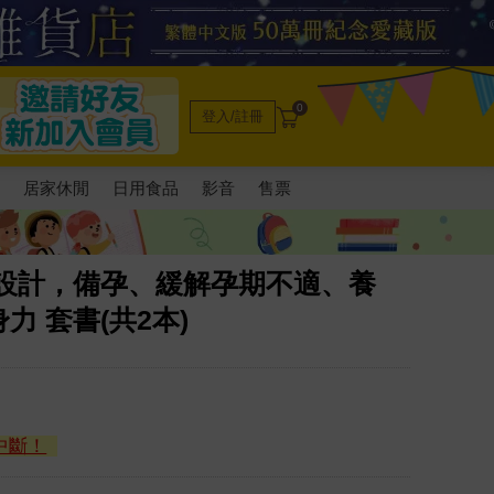
0
登入/註冊
電
居家休閒
日用食品
影音
售票
心設計，備孕、緩解孕期不適、養
 套書(共2本)
中斷！