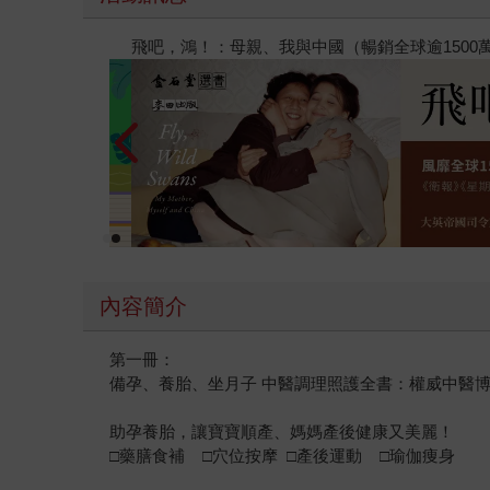
閱讀漫遊錄-2026上半年暢銷榜
內容簡介
第一冊：
備孕、養胎、坐月子 中醫調理照護全書：權威中醫博
助孕養胎，讓寶寶順產、媽媽產後健康又美麗！
□藥膳食補 □穴位按摩 □產後運動 □瑜伽痩身