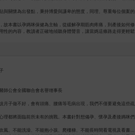
與關懷為出發點，秉持博愛與謙卑的態度，同理、尊重每位個案的
故本書以孕媽咪保健為主軸，從緩解孕期筋肉疼痛，到產後如何修
用性的內容，教讀者正確地傾聽身體聲音，讓當媽這條路走得更輕鬆
子
醫師公會全國聯合會名譽理事長
說月子做不好，會有頭痛、腰痛等毛病出現，我們不僅要避免這些疏
心理都將面臨前所未有的挑戰。本書針對想備孕、懷孕及產後媽咪們
吹風、不能洗澡、不能抱小孩、爬樓梯、不能長時間看電視及看書…