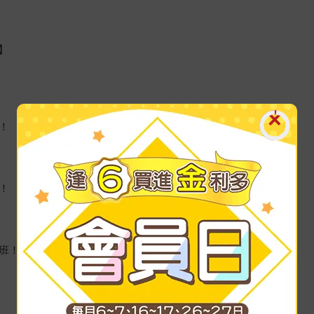
】
！
！
班！