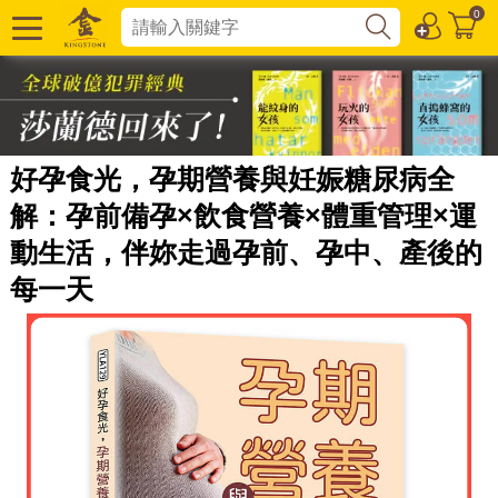
0
好孕食光，孕期營養與妊娠糖尿病全
解：孕前備孕×飲食營養×體重管理×運
動生活，伴妳走過孕前、孕中、產後的
每一天