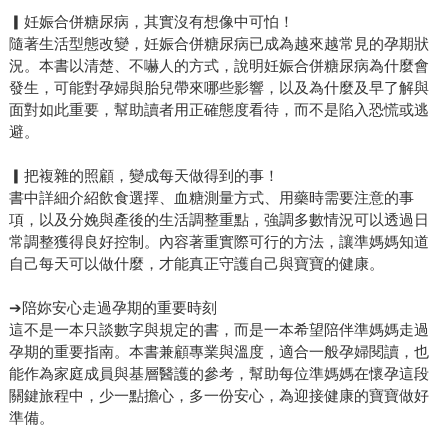
▎妊娠合併糖尿病，其實沒有想像中可怕！
隨著生活型態改變，妊娠合併糖尿病已成為越來越常見的孕期狀
況。本書以清楚、不嚇人的方式，說明妊娠合併糖尿病為什麼會
發生，可能對孕婦與胎兒帶來哪些影響，以及為什麼及早了解與
面對如此重要，幫助讀者用正確態度看待，而不是陷入恐慌或逃
避。
▎把複雜的照顧，變成每天做得到的事！
書中詳細介紹飲食選擇、血糖測量方式、用藥時需要注意的事
項，以及分娩與產後的生活調整重點，強調多數情況可以透過日
常調整獲得良好控制。內容著重實際可行的方法，讓準媽媽知道
自己每天可以做什麼，才能真正守護自己與寶寶的健康。
➔陪妳安心走過孕期的重要時刻
這不是一本只談數字與規定的書，而是一本希望陪伴準媽媽走過
孕期的重要指南。本書兼顧專業與溫度，適合一般孕婦閱讀，也
能作為家庭成員與基層醫護的參考，幫助每位準媽媽在懷孕這段
關鍵旅程中，少一點擔心，多一份安心，為迎接健康的寶寶做好
準備。