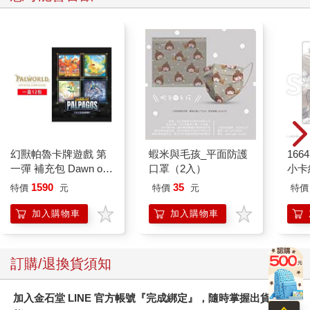
幻獸帕魯卡牌遊戲 第
蝦米與毛孩_平面防護
1664
一彈 補充包 Dawn of
口罩（2入）
小卡
Palpagos（日文版一
1590
35
特價
元
特價
元
特價
盒）
加入購物車
加入購物車
訂購/退換貨須知
加入金石堂 LINE 官方帳號『完成綁定』，隨時掌握出貨動