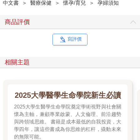
中文書
＞
醫療保健
＞
懷孕/育兒
＞
孕婦須知
但是，營養素也並非越多越好，當一種或多種營養素攝取過
多時，可能引起熱量或營養過剩，也會影響人體健康或發生疾
病。例如，攝取過多的動物脂肪，或長期吃高熱量、高脂肪、高
商品評價
蛋白的食物，會增加罹患肥胖症、冠心病、糖尿病等疾病的風
險。
營養缺乏和營養過剩都會打破膳食中營養素攝取量與比例的
寫評價
平衡，影響身體健康，甚至引發疾病，這兩種營養失衡的表現均
稱為營養不良。
相關主題
2025大學醫學生命學院新生必讀
2025大學生醫學生命學院奠定學術視野與社會關
懷為主軸，兼顧專業啟蒙、人文倫理、前沿趨勢
與跨領域思維。 書籍是成本最低的自我投資，大
學四年，讓這些書成為你思維的杠杆，撬動未來
的無限可能。