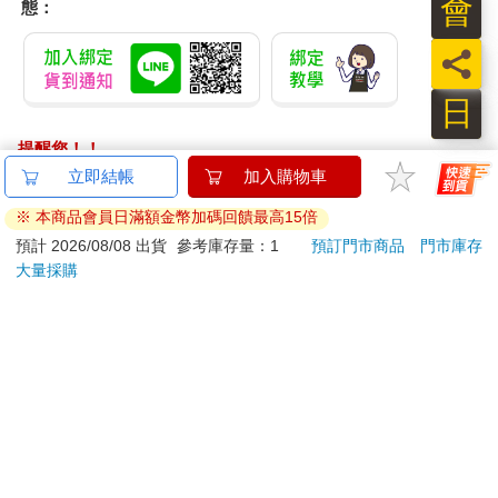
會
態：
員
日
提醒您！！
金石堂及銀行均不會請您操作ATM! 如接獲電話要求您前往
立即結帳
加入購物車
ATM提款機，請不要聽從指示，以免受騙上當！
※ 本商品會員日滿額金幣加碼回饋最高15倍
退換貨須知：
預計 2026/08/08 出貨
參考庫存量：1
預訂門市商品
門市庫存
大量採購
**提醒您，鑑賞期不等於試用期，退回商品須為全新狀態**
依據「消費者保護法」第19條及行政院消費者保護處公告之
「通訊交易解除權合理例外情事適用準則」，以下商品購買
後，除商品本身有瑕疵外，將不提供7天的猶豫期：
易於腐敗、保存期限較短或解約時即將逾期。（如：生
鮮食品）
依消費者要求所為之客製化給付。（客製化商品）
報紙、期刊或雜誌。（含MOOK、外文雜誌）
經消費者拆封之影音商品或電腦軟體。