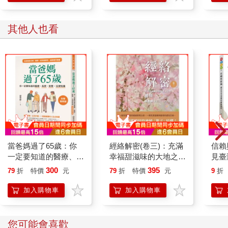
其他人也看
當爸媽過了65歲：你
經絡解密(卷三)：充滿
信賴
一定要知道的醫療、長
幸福甜滋味的大地之
見臺
照、財務、法律知識
母-脾經
300
395
79
折
特價
元
79
折
特價
元
9
折
【全新增修版】
加入購物車
加入購物車
您可能會喜歡