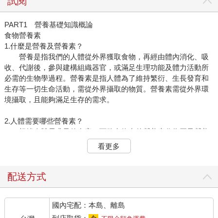
試閱
PART1 營養基礎知識概論
食物營養素
1.什麼是營養及營養素？
營養是指我們的人體從外界獲取食物，再經由體內消化、吸
收、代謝後，參與建構組織器官，或滿足生理功能及體力活動所
必需的生物學過程。營養素是指人體為了維持繁衍、生長發育和
生存等一切生命活動，需從外界攝取的物質。營養素需從外界環
境攝取，且能夠滿足生存的需求。
2.人體需要哪些營養素？
根據人體需求量的多寡，可將食物中的營養素分為巨量營養
素和微量營養素。巨量營養素是指人體需求量大、在體內可以釋
看更多
放能量的營養素，包括碳水化合物、脂質、蛋白質。微量營養素
是指相較於巨量營養素而言，人體需求量較少的營養素，包括礦
物質和維生素。
配送方式
3.什麼是膳食營養素參考攝取量？
國內宅配：本島、離島
膳食營養素參考攝取量（Dietary reference intakes，DRIs）
是一組平均每日膳食營養素攝取量的參考值，包括4個指標：