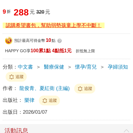
288
9
折
元
320
元
認購希望書包，幫助弱勢孩童上學不中斷！
10
預計最高可得金幣
點
?
100累1點 4點抵1元
HAPPY GO享
折抵無上限
分類：
中文書
＞
醫療保健
＞
懷孕/育兒
＞
孕婦須知
追蹤
作者：
龍俊青、夏紅衛 (主編)
追蹤
出版社：
樂律
追蹤
出版日：
2026/01/07
活動訊息