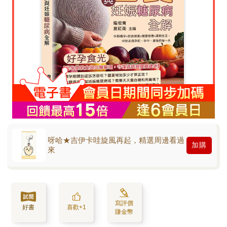
呀哈★吉伊卡哇旋風再起，精選周邊看過
加購
來
寫評價
好書
喜歡+1
賺金幣