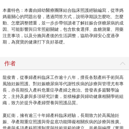
本書特色：本書由婦幼醫療團隊結合臨床照護經驗編寫，從準媽
媽最關心的問題出發，透過問答方式，說明孕期該怎麼吃、怎麼
動、怎麼調整體重，並一步步帶領讀者了解妊娠合併糖尿病的成
因、可能影響與日常照顧關鍵，包含飲食選擇、血糖測量、用藥
注意事項，以及分娩與產後的生活調整，協助孕婦安心度過孕
期，為寶寶的健康打下良好基礎。
作者
龍俊青，從事婦產科臨床工作逾十八年，擅長各類產科手術與高
風險妊娠照護。對妊娠糖尿病等代謝性疾病的診療與管理尤有專
長，亦長期投入產科危重症孕產婦之救治。曾發表多篇醫學論
文，主持及參與多項研究計畫，並積極參與婦幼健康相關學術組
織，致力於提升孕產婦營養與照護品質。
夏紅衛，擁有逾三十年婦產科臨床經驗，長期致力於高風險妊
娠、孕產期重症照護與骨盆底功能障礙相關疾病的診療與推廣。
曾參與多項產科照護制度與技術規範的建立，並參與編撰《實用