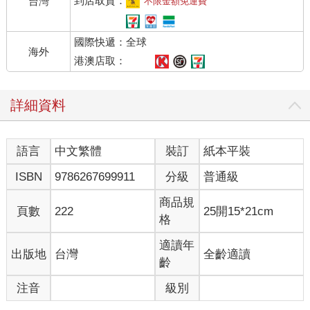
到店取貨：
台灣
不限金額免運費
（1）平均需求量（Estimated average requirement，EAR）
是指特定性別、年齡及生理狀況族體中的個體對某種營養素需求
國際快遞：全球
量的平均值。
海外
（2）建議攝取量（Recommended nutrient intake，RNI）是
港澳店取：
指可滿足特定性別、年齡及生理狀況族群中的97％～98％個體需
求量的某種營養素攝取量。
詳細資料
（3）足夠攝取量（Adequate intake，AI）是透過觀察或實驗
獲得的健康者對某種營養素的攝取量。AI與RNI均可作為個體營養
素攝取的目標或推薦值。
語言
中文繁體
裝訂
紙本平裝
（4）上限攝取量（Tolerable upper intake level，UL）是指平
均每日可以攝取某種營養素的最高限量。膳食中營養素攝取量應
ISBN
9786267699911
分級
普通級
該低於UL，以減少營養素過量的風險。
商品規
頁數
222
25開15*21cm
4.什麼是營養失衡？
格
人體每天攝取的能量及營養素的數量、種類、比例均應滿足
人體的需求，當膳食中長期存在一種或多種營養素缺乏時，會對
適讀年
出版地
台灣
全齡適讀
人體健康產生危害，導致各種疾病的發生。例如，蛋白質或熱量
齡
缺乏會導致蛋白質熱量營養不良（Protein-energy malnutrition，
注音
級別
PEM），鈣、維生素D缺乏會導致佝僂病，缺鐵會導致缺鐵性貧
血等。