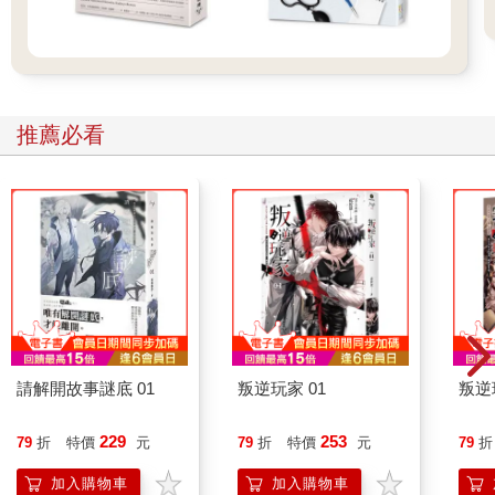
推薦必看
請解開故事謎底 01
叛逆玩家 01
叛逆
229
253
79
折
特價
元
79
折
特價
元
79
折
加入購物車
加入購物車