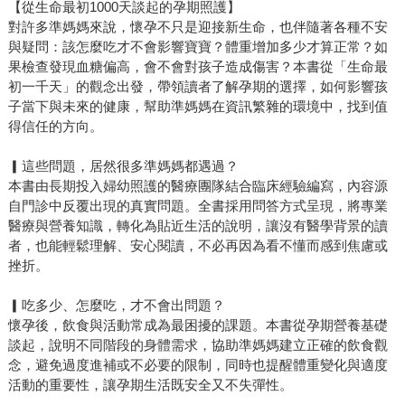
【從生命最初1000天談起的孕期照護】
對許多準媽媽來說，懷孕不只是迎接新生命，也伴隨著各種不安
與疑問：該怎麼吃才不會影響寶寶？體重增加多少才算正常？如
果檢查發現血糖偏高，會不會對孩子造成傷害？本書從「生命最
初一千天」的觀念出發，帶領讀者了解孕期的選擇，如何影響孩
子當下與未來的健康，幫助準媽媽在資訊繁雜的環境中，找到值
得信任的方向。
▎這些問題，居然很多準媽媽都遇過？
本書由長期投入婦幼照護的醫療團隊結合臨床經驗編寫，內容源
自門診中反覆出現的真實問題。全書採用問答方式呈現，將專業
醫療與營養知識，轉化為貼近生活的說明，讓沒有醫學背景的讀
者，也能輕鬆理解、安心閱讀，不必再因為看不懂而感到焦慮或
挫折。
▎吃多少、怎麼吃，才不會出問題？
懷孕後，飲食與活動常成為最困擾的課題。本書從孕期營養基礎
談起，說明不同階段的身體需求，協助準媽媽建立正確的飲食觀
念，避免過度進補或不必要的限制，同時也提醒體重變化與適度
活動的重要性，讓孕期生活既安全又不失彈性。