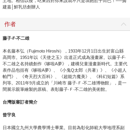
土地。相信以後，吃東西對你來說就不只是填飽肚子而已！──龔
建嘉│鮮乳坊創辦人
作者
藤子
‧F
‧
不二雄
本名藤本弘（Fujimoto Hiroshi），1933年12月1日出生於富山縣
高岡市。1951年以《天使之玉》出道正式成為漫畫家。以藤子‧F‧
不二雄之名持續創作《哆啦A夢》，建構兒童漫畫新時代。主要代
表作品包括有《哆啦A夢》、《小鬼Q太郎（共著）》、《小超人
帕門》、《奇天烈大百科》、《超能力魔美》、《科幻短篇》系
列等。2011年9月成立的「川崎市 藤子‧Ｆ‧不二雄博物館」，是一
間展示親筆繪製的原稿、表彰藤子‧Ｆ‧不二雄的美術館。
台灣版審訂者簡介
曾宇良
日本國立九州大學農學博士畢業。目前為彰化師範大學地理系副