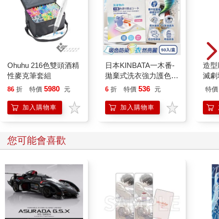
Ohuhu 216色雙頭酒精
日本KINBATA一木番-
造型
性麥克筆套組
拋棄式洗衣強力護色衣
滅劇
物防染色片50入/盒(一
5980
536
86
折
特價
元
6
折
特價
元
特價
次性防串染魔布/網狀
奈米結構吸色紙/深淺
加入購物車
加入購物車
衣服防串色保護片/混
洗免分類)
您可能會喜歡