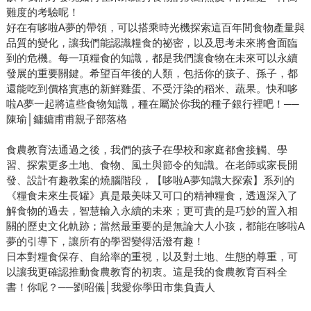
難度的考驗呢！
好在有哆啦A夢的帶領，可以搭乘時光機探索這百年間食物產量與
品質的變化，讓我們能認識糧食的祕密，以及思考未來將會面臨
到的危機。每一項糧食的知識，都是我們讓食物在未來可以永續
發展的重要關鍵。希望百年後的人類，包括你的孩子、孫子，都
還能吃到價格實惠的新鮮雞蛋、不受汙染的稻米、蔬果。快和哆
啦A夢一起將這些食物知識，種在屬於你我的種子銀行裡吧！──
陳瑜│鏞鏞甫甫親子部落格
食農教育法通過之後，我們的孩子在學校和家庭都會接觸、學
習、探索更多土地、食物、風土與節令的知識。在老師或家長開
發、設計有趣教案的燒腦階段，【哆啦A夢知識大探索】系列的
《糧食未來生長罐》真是最美味又可口的精神糧食，透過深入了
解食物的過去，智慧輸入永續的未來；更可貴的是巧妙的置入相
關的歷史文化軌跡；當然最重要的是無論大人小孩，都能在哆啦A
夢的引導下，讓所有的學習變得活潑有趣！
日本對糧食保存、自給率的重視，以及對土地、生態的尊重，可
以讓我更確認推動食農教育的初衷。這是我的食農教育百科全
書！你呢？──劉昭儀│我愛你學田市集負責人