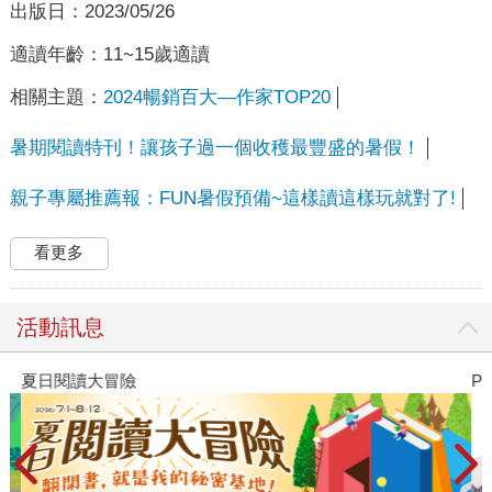
出版日：
2023/05/26
適讀年齡：
11~15歲適讀
相關主題：
2024暢銷百大—作家TOP20
暑期閱讀特刊！讓孩子過一個收穫最豐盛的暑假！
親子專屬推薦報：FUN暑假預備~這樣讀這樣玩就對了!
看更多
活動訊息
夏日閱讀大冒險
P