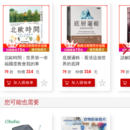
北歐時間：世界第一幸
底層邏輯：看清這個世
請解
福國度教會我的事
界的底牌
314
316
79
折
特價
元
79
折
特價
元
79
折
加入購物車
加入購物車
您可能也需要