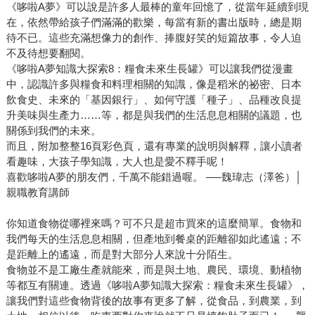
《哆啦A夢》可以說是許多人最棒的童年回憶了，從當年延續到現
在，依然帶給孩子們滿滿的歡樂，每當有新的書出版時，總是期
待不已。這些充滿想像力的創作、捧腹好笑的短篇故事，令人迫
不及待想要翻閱。
《哆啦A夢知識大探索8：糧食未來生長罐》可以讓我們從漫畫
中，認識許多與糧食和料理相關的知識，像是稻米的祕密、日本
飲食史、未來的「基因銀行」、如何守護「種子」、品種改良提
升美味與生產力……等，都是與我們的生活息息相關的議題，也
關係到我們的未來。
而且，附加整整16頁彩色頁，還有專業的說明與解釋，讓小讀者
看趣味，大孩子學知識，大人也是愛不釋手呢！
喜歡哆啦A夢的朋友們，千萬不能錯過喔。 ──魏瑋志（澤爸）│
親職教育講師
你知道食物從哪裡來嗎？可不只是超市買來的這麼簡單。食物和
我們每天的生活息息相關，但產地到餐桌的距離卻如此遙遠；不
是距離上的遙遠，而是對大部分人來說十分陌生。
食物並不是工廠生產就能來，而是與土地、農民、環境、動植物
等都互有關連。透過《哆啦A夢知識大探索：糧食未來生長罐》，
讓我們對這些食物背後的故事有更多了解，從食品，到農業，到