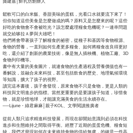
龔建嘉│鮮乳坊創辦人
鬆軟可口的白米飯、香甜美味的蛋糕，光看口水就要流下來了！
但你知道這些美食是怎麼做成的嗎？原料又是怎麼來的呢？這些
好吃的食物會不會被吃光？該怎麼處理糧食危機呢？一連串問題
就交給哆拉Ａ夢與大雄吧！
他們將會帶著孩子了解糧食的祕密，從種子和基因等食物根源、
食物的營養，一直到如何生產更多糧食、如何將糧食改良得更好
吃，還介紹了創新的農業技術，像是無人插秧機、植物工廠、3D
食物列印機等。
書中有大量的美食圖片，就連食物的生產過程及營養價值也有一
番解說，並融合未來科技，甚至包括飲食的歷史、地理氣候環境
等知識，擴大了孩子的視野。
讀完這本書後，孩子會發現，原來食物不只是食物，更是人類的
科技與文明進步的指標。當然更重要的是要讓孩子知道，珍惜食
物，就是珍惜地球，才能讓充滿美食的生活永續存在。
──Lijune・綠君麻麻│親子KOL、文學閱讀推廣者
從前人類只追求精進科技發展，而現在卻開始意識到必須在科技
進步和生態維持之間取得平衡。經歷了近期的蛋蛋危機、糧食短
缺，我們才發現如何在未來維持食物的供給無虞，的確是一件高