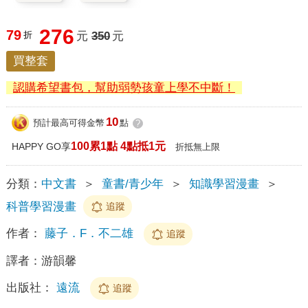
276
79
折
元
350
元
買整套
認購希望書包，幫助弱勢孩童上學不中斷！
10
預計最高可得金幣
點
?
100累1點 4點抵1元
HAPPY GO享
折抵無上限
分類：
中文書
＞
童書/青少年
＞
知識學習漫畫
＞
科普學習漫畫
追蹤
作者：
藤子．F．不二雄
追蹤
譯者：
游韻馨
出版社：
遠流
追蹤