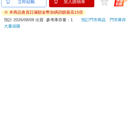
金石堂及銀行均不會請您操作ATM! 如接獲電話要求您前往
立即結帳
加入購物車
ATM提款機，請不要聽從指示，以免受騙上當！
※ 本商品會員日滿額金幣加碼回饋最高15倍
退換貨須知：
預計 2026/08/08 出貨
參考庫存量：1
預訂門市商品
門市庫存
大量採購
**提醒您，鑑賞期不等於試用期，退回商品須為全新狀態**
依據「消費者保護法」第19條及行政院消費者保護處公告之
「通訊交易解除權合理例外情事適用準則」，以下商品購買
後，除商品本身有瑕疵外，將不提供7天的猶豫期：
易於腐敗、保存期限較短或解約時即將逾期。（如：生
鮮食品）
依消費者要求所為之客製化給付。（客製化商品）
報紙、期刊或雜誌。（含MOOK、外文雜誌）
經消費者拆封之影音商品或電腦軟體。
非以有形媒介提供之數位內容或一經提供即為完成之線
上服務，經消費者事先同意始提供。（如：電子書、電
子雜誌、下載版軟體、虛擬商品…等）
已拆封之個人衛生用品。（如：內衣褲、刮鬍刀、除毛
刀…等）
若非上列種類商品，均享有到貨7天的猶豫期（含例假