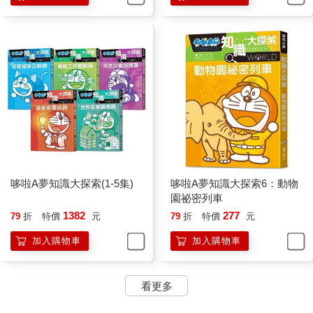
哆啦A夢知識大探索(1-5集)
哆啦A夢知識大探索6：動物
園祕密列車
1382
277
79
折
特價
元
79
折
特價
元
加入購物車
加入購物車
看更多