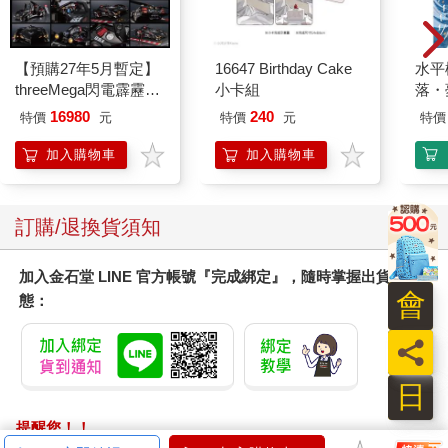
【預購27年5月暫定】
16647 Birthday Cake
水平
threeMega閃電霹靂車
小卡組
落・
VA Hi-SPEC UNITED
16980
240
特價
元
特價
元
特價
阿斯拉 G.S.X RS
SIREN 黑色限定
加入購物車
加入購物車
訂購/退換貨須知
加入金石堂 LINE 官方帳號『完成綁定』，隨時掌握出貨動
會
態：
員
日
提醒您！！