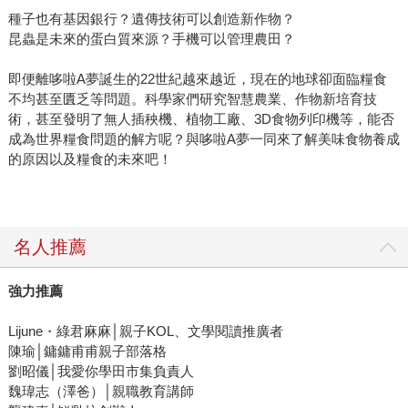
種子也有基因銀行？遺傳技術可以創造新作物？
昆蟲是未來的蛋白質來源？手機可以管理農田？
即便離哆啦A夢誕生的22世紀越來越近，現在的地球卻面臨糧食
不均甚至匱乏等問題。科學家們研究智慧農業、作物新培育技
術，甚至發明了無人插秧機、植物工廠、3D食物列印機等，能否
成為世界糧食問題的解方呢？與哆啦A夢一同來了解美味食物養成
的原因以及糧食的未來吧！
名人推薦
強力推薦
Lijune・綠君麻麻│親子KOL、文學閱讀推廣者
陳瑜│鏞鏞甫甫親子部落格
劉昭儀│我愛你學田市集負責人
魏瑋志（澤爸）│親職教育講師