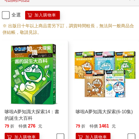
全選
加入購物車
※ 出版日十年以上商品需另下訂，調貨時間較長，無法與一般商品合
併結帳，敬請見諒。
哆啦A夢知識大探索14：書
哆啦A夢知識大探索(6-10集)
的誕生大百科
276
1461
79
折
特價
元
79
折
特價
元
加入購物車
加入購物車