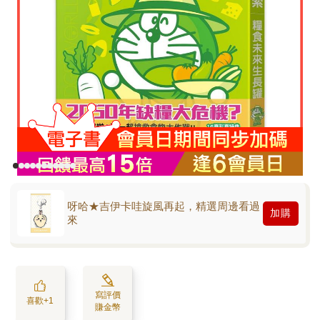
呀哈★吉伊卡哇旋風再起，精選周邊看過
加購
來
寫評價
喜歡+1
賺金幣