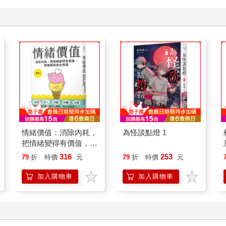
情緒價值：消除內耗，
為怪談點燈 1
把情緒變得有價值，跟
誰都能自在相處
316
253
79
折
特價
元
79
折
特價
元
加入購物車
加入購物車