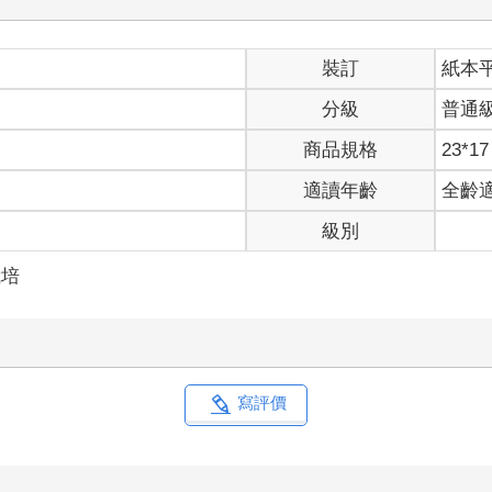
裝訂
紙本
分級
普通
商品規格
23*17
適讀年齡
全齡
級別
栽培
寫評價