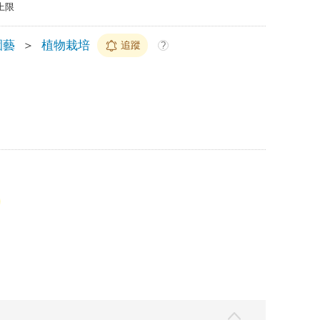
上限
園藝
＞
植物栽培
追蹤
?