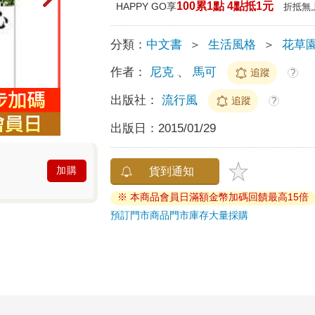
100累1點 4點抵1元
HAPPY GO享
折抵無
分類：
中文書
＞
生活風格
＞
花草
作者：
尼克
、
馬可
追蹤
?
出版社：
流行風
追蹤
?
出版日：
2015/01/29
加購
貨到通知
※ 本商品會員日滿額金幣加碼回饋最高15倍
預訂門市商品
門市庫存
大量採購