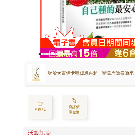
呀哈★吉伊卡哇旋風再起，精選周邊看過來
寫評價
喜歡+1
賺金幣
活動訊息