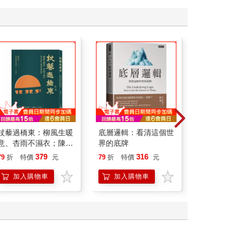
杖藜過橋東：柳風生暖
底層邏輯：看清這個世
腎臟求
意、杏雨不濕衣；陳亮
界的底牌
40歲
恭談以心轉境的適齡漫
就告訴
379
316
79
折
特價
元
79
折
特價
元
79
折
想
加入購物車
加入購物車
加