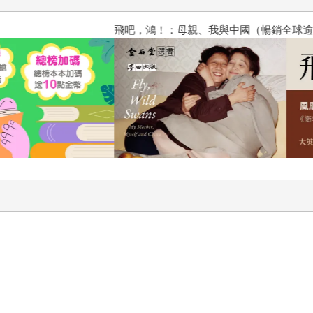
飛吧，鴻！：母親、我與中國（暢