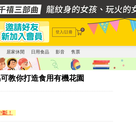
0
登入/註冊
電
居家休閒
日用食品
影音
售票
馬可教你打造食用有機花園
中斷！