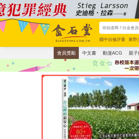
國中自修評量
東野
唯紅花綻放
奧德賽
會員獎勵
中文書
動漫ACG
親子