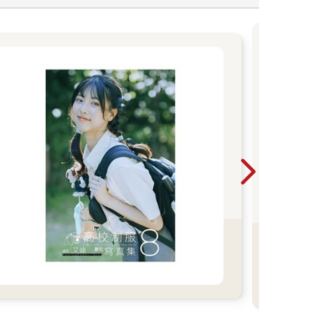
N
單本7