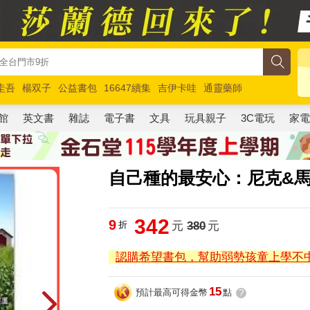
圭吾
楊双子
公益書包
16647續集
吉伊卡哇
通靈藥師
路邊攤新作
馬斯克
玩具總動員5
超慢跑
館
英文書
雜誌
電子書
文具
玩具親子
3C電玩
家
自己種的最安心：尼克&
342
9
折
元
380
元
認購希望書包，幫助弱勢孩童上學不
15
預計最高可得金幣
點
?