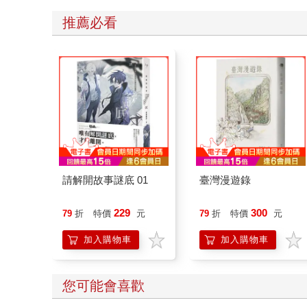
推薦必看
請解開故事謎底 01
臺灣漫遊錄
229
300
79
折
特價
元
79
折
特價
元
加入購物車
加入購物車
您可能會喜歡