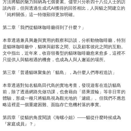
方法將貓的魅力歸納為七個要素。儘管只分析四十八位人士的訪
談內容，但與透過生成式AI獲得的回答相比，人與貓之間建立的
「純粹關係」這一特徵顯得更加明確。
第二章「我們從貓咪咖啡廳得到了什麼？」
本章透過兼具興趣與實用的觀察和訪談，分析動物咖啡廳，特別
是貓咪咖啡廳中，貓咪與顧客之間、以及顧客彼此之間的互動。
文中指出，近年來，收容領養型的貓咪咖啡廳愈來愈多，這裡不
只提供人與貓相遇的機會，也成為人與人邂逅的場所。
第三章「普通貓咪聚集的「貓島」，為什麼人們專程造訪」
本章透過對知名貓島田代島的實地考查，發現遊客在造訪貓島
前，除了透過網路先做功課，也會藉由「搭乘渡輪」等非日常的
體驗，形成一種只將貓島視為觀光地的「濾鏡」。但我們不應忽
略這裡是一個重建困難、面臨存亡危機村落的事實。
第四章「從貓的角度閱讀《海螺小姐》——貓從什麼時候成為
『家庭成員』？」