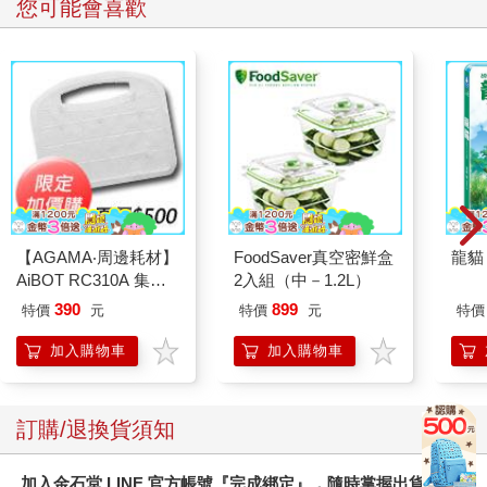
您可能會喜歡
【AGAMA‧周邊耗材】
FoodSaver真空密鮮盒
龍貓 
AiBOT RC310A 集塵
2入組（中－1.2L）
盒專用3M防塵濾網
390
899
特價
元
特價
元
特價
（一組4入）
加入購物車
加入購物車
訂購/退換貨須知
加入金石堂 LINE 官方帳號『完成綁定』，隨時掌握出貨動