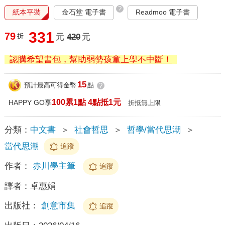
?
紙本平裝
金石堂 電子書
Readmoo 電子書
331
79
折
元
420
元
認購希望書包，幫助弱勢孩童上學不中斷！
15
預計最高可得金幣
點
?
100累1點 4點抵1元
HAPPY GO享
折抵無上限
分類：
中文書
＞
社會哲思
＞
哲學/當代思潮
＞
當代思潮
追蹤
作者：
赤川學主筆
追蹤
譯者：
卓惠娟
出版社：
創意市集
追蹤