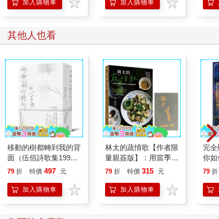
加入購物車
加入購物車
其他人也看
移動的樹都轉到我的背
林太的蔬情歌【作者限
完全
面（伍佰詩歌集1990–
量親簽版】：用當季時
你如
2026）
蔬，譜寫餐桌上的療癒
具體
497
315
79
折
特價
元
79
折
特價
元
79
折
旋律
加入購物車
加入購物車