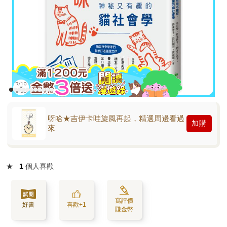
呀哈★吉伊卡哇旋風再起，精選周邊看過
加購
來
★
1
個人喜歡
寫評價
好書
喜歡+1
賺金幣