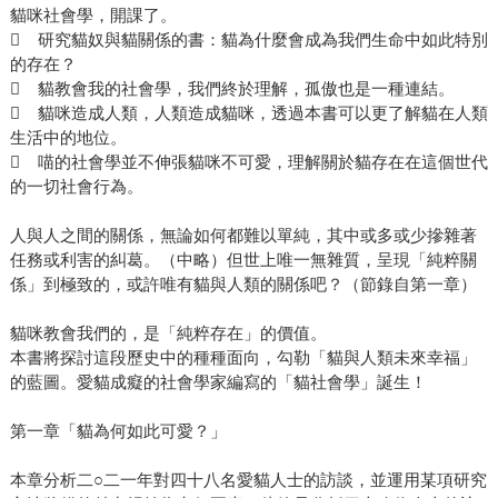
貓咪社會學，開課了。
 研究貓奴與貓關係的書：貓為什麼會成為我們生命中如此特別
的存在？
 貓教會我的社會學，我們終於理解，孤傲也是一種連結。
 貓咪造成人類，人類造成貓咪，透過本書可以更了解貓在人類
生活中的地位。
 喵的社會學並不伸張貓咪不可愛，理解關於貓存在在這個世代
的一切社會行為。
人與人之間的關係，無論如何都難以單純，其中或多或少摻雜著
任務或利害的糾葛。（中略）但世上唯一無雜質，呈現「純粹關
係」到極致的，或許唯有貓與人類的關係吧？（節錄自第一章）
貓咪教會我們的，是「純粹存在」的價值。
本書將探討這段歷史中的種種面向，勾勒「貓與人類未來幸福」
的藍圖。愛貓成癡的社會學家編寫的「貓社會學」誕生！
第一章「貓為何如此可愛？」
本章分析二○二一年對四十八名愛貓人士的訪談，並運用某項研究