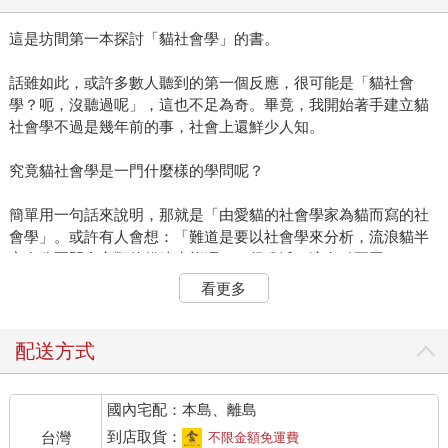
這是坊間第一本探討「貓社會學」的書。
話雖如此，或許多數人聽到的第一個反應，很可能是「貓社會
學？呃，沒聽過呢」，這也不足為奇。畢竟，我開始著手建立貓
社會學不過是幾年前的事，社會上還鮮少人知。
究竟貓社會學是一門什麼樣的學問呢？
簡單用一句話來說明，那就是「由愛貓的社會學家為貓而寫的社
會學」。或許有人會想：「難道是要以社會學來分析，流浪貓半
夜在公園開會之類的貓咪生態嗎？」很遺憾，這有點不同。
看更多
雖然有一點離題，讓我先從貓與人類的歷史來解釋。其中較廣為
人知的說法，據說貓與人類開始產生關聯，大約是九千五百年
前。位於地中海的賽普勒斯島遺跡中，發現了一處古墓，墓中埋
配送方式
葬著一名三十歲左右的男性和一隻貓，根據考證大約是九千五百
年前的古墓，因而推測這可能是家貓最早出現的時期。
國內宅配：本島、離島
有人可能因而認為：「原來從那時候開始，人類就已經開始疼愛
到店取貨：
台灣
不限金額免運費