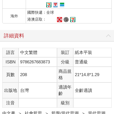
貓咪了啊。」但這恐怕與事實不符。舉例來說，大約西元前四千
年的埃及，農業已相當興盛，人們種植小麥和大麥。等重要主
國際快遞：全球
食，但卻遭到老鼠大肆啃食破壞收穫的穀物。而天生有獵捕老鼠
海外
等小動物習性的貓，因為能消滅鼠患而受到重視。嚴格來說，當
港澳店取：
時人類之所以飼養貓，純粹基於實用價值。
詳細資料
然而，現在的日本，以捕鼠為目的而養貓的人，就算有也只占極
少數。如今，大多數人認為貓狗等寵物是「家庭成員」。而人們
開始將寵物視為「家人」並細心照料，也僅是近年的事。在這樣
語言
中文繁體
裝訂
紙本平裝
的背景下，日本在二○一七年貓的飼養數量首次超過狗，從那時
起，「貓熱潮」開始在各地引起話題。
ISBN
9786267683873
分級
普通級
從以上這些歷程，大家應該可以明白，就人類歷史的角度來看，
貓與人之間的關係在現代日本正經歷著巨大的轉變。
商品規
頁數
208
21*14.8*1.29
格
適讀年
出版地
台灣
全齡適讀
齡
注音
級別
中文書
＞
社會哲思
＞
哲學/當代思潮
＞
當代思潮