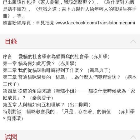
已出版譯作包括《家人憂鬱，我該怎麼辦？》、《為什麼對方總
是聽不懂?》、《無我之道：吉卜力製作人給年輕人的職場生存手
冊》、等。
臉書粉絲專頁：卓見拙見 www.facebook.com/Translator.megumi
目錄
序言 愛貓的社會學家為貓而寫的社會學（赤川學）
第一章 貓為何如此可愛？（赤川學）
第二章 我們從貓咪咖啡廳得到了什麼？ （新島典子）
第三章 普通貓咪聚集的「貓島」，為什麼人們專程造訪？ （柄本
三代子）
第四章 從貓的角度閱讀《海螺小姐》——貓從什麼時候成為「家
庭成員」？ （秦美香子）
第五章 人與貓如何互相理解？（出口剛司）
特別對談 貓咪教會我的，「只是，存在著」的價值 （赤川學
× 齋藤環）
試閱