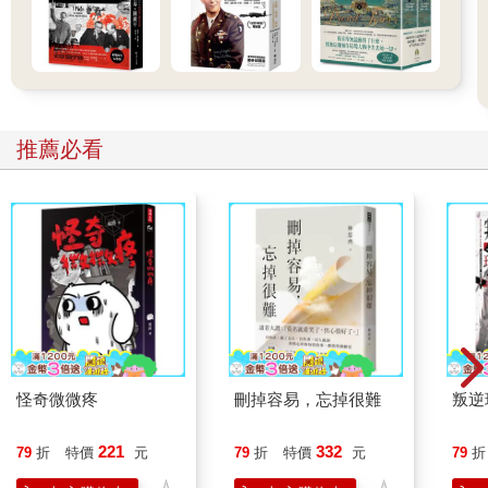
推薦必看
怪奇微微疼
刪掉容易，忘掉很難
叛逆
221
332
79
折
特價
元
79
折
特價
元
79
折