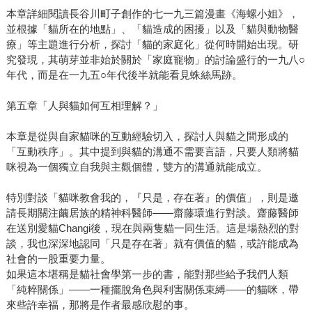
本章詳細閱讀長谷川町子創作的七一九三篇漫畫《海螺小姐》，
並根據「貓所在的地點」、「貓造成的困擾」以及「貓與動物醫
療」等主題進行分析，探討「貓的家庭化」從何時開始出現。研
究發現，其萌芽並非始於關於「家庭寵物」的討論盛行的一九八○
年代，而是在一九五○年代後半就能看見蛛絲馬跡。
第五章「人與貓如何互相理解？」
本章是從與自家貓咪的互動經驗切入，探討人與貓之間形成的
「互動秩序」。其中提到與貓的溝通不需要言語，只要人類將貓
咪視為一個獨立自我與主觀個體，雙方的溝通就能成立。
特別對談「貓咪教會我的，『只是，存在著』的價值」，則是邀
請長期關注繭居族的精神科醫師——齋藤環進行對談。齋藤醫師
在送別愛貓Changi後，現在與兩隻貓一同生活。這是場熱烈的對
談，我也深深地認同「只是存在著」就有價值的貓，或許能成為
社會的一股重要力量。
如果這本堪稱是貓社會學第一步的書，能對那些給予我們人類
「純粹關係」——一種擺脫角色與利害關係束縛——的貓咪，帶
來些許幸福，那將是作者最感欣慰的事。