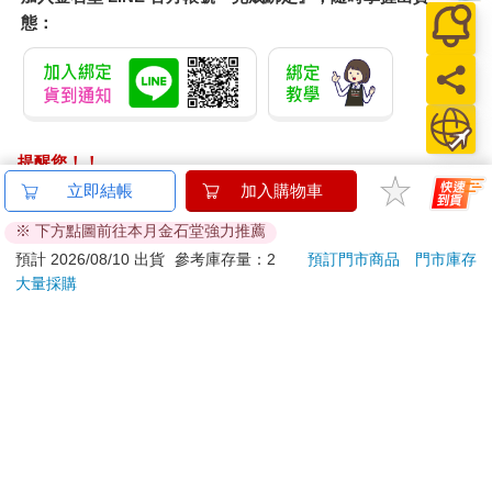
態：
提醒您！！
金石堂及銀行均不會請您操作ATM! 如接獲電話要求您前往
立即結帳
加入購物車
ATM提款機，請不要聽從指示，以免受騙上當！
※ 下方點圖前往本月金石堂強力推薦
退換貨須知：
預計 2026/08/10 出貨
參考庫存量：2
預訂門市商品
門市庫存
大量採購
**提醒您，鑑賞期不等於試用期，退回商品須為全新狀態**
依據「消費者保護法」第19條及行政院消費者保護處公告之
「通訊交易解除權合理例外情事適用準則」，以下商品購買
後，除商品本身有瑕疵外，將不提供7天的猶豫期：
易於腐敗、保存期限較短或解約時即將逾期。（如：生
鮮食品）
依消費者要求所為之客製化給付。（客製化商品）
報紙、期刊或雜誌。（含MOOK、外文雜誌）