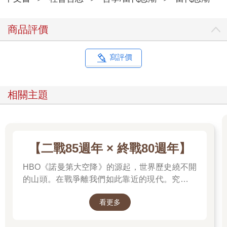
商品評價
寫評價
相關主題
【二戰85週年 × 終戰80週年】
HBO《諾曼第大空降》的源起，世界歷史繞不開
的山頭。在戰爭離我們如此靠近的現代。究竟是
什麼力量驅動全球上億名男女，投入這場空前絕
看更多
後、影響至今的軍事衝突？我們站在世界和平的
中心，就更應了解二戰帶來和平的那群人與那個