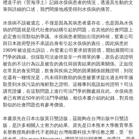
禮道子的《苦海淨土》記錄水俁病患者的情況，透過其生動的文
筆與詳細的口述，我們間接地感受得到水俁病的痛苦。
水俁病不該被遺忘，不僅是因為其病患者還存在，也是因為水俁
病的問題就是現代社會的結構引起的問題，在其他的社會問題上
必定會出現類似的爭議。水俁病患者開始出現的時候，窒素公司
與日本政府堅持不承認自身有引起水俁病的責任，因此病患於
1969年被迫提出訴訟，向窒素公司要求損害賠償，開始展開司法
鬥爭的路線。但採取司法途徑並非一件簡單的事，原告必須證明
被告的不法行為以及被告的責任與損害結果的因果關係。正如現
在常見的食安問題，飲食與疾病之間的因果關係很難證明，到現
在還有一種情況是，尚未得到救助的病患被要求提出過去時常攝
取受到水俁污染的海鮮類之證明。這種事到底該如何證明？司法
講究證據，在這類問題上進行司法鬥爭的難處就在此。水俁病患
者已有將近50年的司法鬥爭經驗，相信本書介紹的紀錄，對其他
類似的社會問題也有參考價值。
本書原先在日本出版英日雙語版，茲能夠在台灣出版中日雙語
版，是許多相關人士努力的結果。原先是日本熊本大學教育學系
名譽教授鳥飼香代子老師赴台灣南榮科技大學任教之際，受「拒
絕水俁（No more Minamata）國賠等訴訟辯護團」的委託，尋求