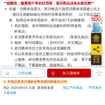
**提醒您，鑑賞期不等於試用期，退回商品須為全新狀態**
依據「消費者保護法」第19條及行政院消費者保護處公告之
「通訊交易解除權合理例外情事適用準則」，以下商品購買
後，除商品本身有瑕疵外，將不提供7天的猶豫期：
易於腐敗、保存期限較短或解約時即將逾期。（如：生
鮮食品）
會
依消費者要求所為之客製化給付。（客製化商品）
報紙、期刊或雜誌。（含MOOK、外文雜誌）
員
經消費者拆封之影音商品或電腦軟體。
非以有形媒介提供之數位內容或一經提供即為完成之線
日
上服務，經消費者事先同意始提供。（如：電子書、電
子雜誌、下載版軟體、虛擬商品…等）
已拆封之個人衛生用品。（如：內衣褲、刮鬍刀、除毛
立即結帳
加入購物車
刀…等）
※ 本商品會員日滿額金幣加碼回饋最高15倍
若非上列種類商品，均享有到貨7天的猶豫期（含例假
日）。
預計 2026/08/15 出貨
購買後進貨
預訂門市商品
門市庫存
大量採購
辦理退換貨時，商品（組合商品恕無法接受單獨退貨）必須
是您收到商品時的原始狀態（包含商品本體、配件、贈品、
保證書、所有附隨資料文件及原廠內外包裝…等），請勿直