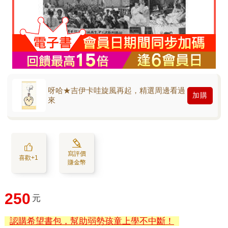
呀哈★吉伊卡哇旋風再起，精選周邊看過
加購
來
寫評價
喜歡+1
賺金幣
250
元
認購希望書包，幫助弱勢孩童上學不中斷！