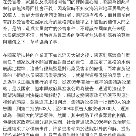
在受害者、家屬以及長期陪同奮鬥的律師團心裡，都認為如此草
率行事無法尋回社會正義，因為當時不知火海沿岸地區居民約有
20萬人，曾經大量食用污染海鮮者，應該還有很多，而且目前尚
有許多受害者在國家政府的嚴格判定標準之下被拒於補償大門之
外。是的，造成大量傷亡的公害事件，不應該在國家責任未明，
水俁病認定不清，且尚有為數眾多的受害者無法得到應有的尊重
與補償之下，草草協商了事。
在國家所扶持的企業闖下如此滔天大禍之後，國家到底該負什麼
責任？國家政府不願誠實面對自己的責任，還設定了嚴格的水俁
病認定標準，這些行徑無疑是對污染受害者的傲慢，而本書所記
載的「拒絕水俁國家賠償等訴訟」，就是對這種傲慢的反擊，也
是為爭取正義所進行的爭戰。從2005年開始一連串的集體訴訟策
略，是以國家、熊本縣政府與窒素公司為被告，透過司法程序，
期望法院能判決提出和解勸告，藉以改變國家政府強硬不與原告
和解的態度，並逼迫其上談判桌。集體訴訟從第一批僅50人的原
告團，到第二批的503人，至2009年原告人數突破2000人，逐漸
成為一個龐大的訴訟案件。然而，其中經過了很多艱難的挑戰，
包括國家政府試圖分裂原告團、社會普遍認為1996年的政治解決
已經結束了水俁病事件、許多患者傾向於法院以外的和解、提出
訴訟者被流言中傷，以及眾多原告難以證明自己是水俁病患等