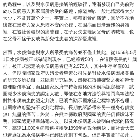
的過程中，以及與水俁病患接觸的經驗裡，逐漸發現自己先前對
於水俁病患與其家屬所承受的痛楚，像隔層紗一般地體認得太少
太少，不及其萬分之一。事實上，那種刻骨的痛楚，無所不在地
鑲嵌在患者與家人恐懼不安的心裡，在因病而日漸衰殘的身體
裡，在被社會歧視的痛苦裡，在子女失去罹病父母的吶喊裡，也
在父母不捨子女成為胎兒性患者的深深憂慮裡。
然而，水俁病患與家人所承受的痛苦並不僅止於此。從1956年5月
1日水俁病被正式確認到現在，已經將近59年，在這段漫長的年歲
裡，被正式認定的水俁病患者已有2,979人，其中生存者僅601
人。但期間國家政府與污染者窒素公司先是對於水俁病因果關係
的研究多所妨礙，並隱匿研究結果，最後在證據確鑿之後卻輕慢
處理賠償事宜，而且國家政府堅持著嚴格的水俁病認定標準，試
圖減少水俁病患的認定人數，即便在各地方法院與福岡高等法院
對於水俁病患的認定判決，已明白顯示國家認定標準的不合理，
但國家政府堅持不改判定標準。長期的訴訟帶來另一種身心俱疲
無止無盡的痛苦，終於，在熊本縣政府與國家的責任仍舊曖昧不
明、國家認定標準絲毫未改、以及水俁病患未被明白承認的情況
下，高達11,000名病患選擇接受1996年的政治解決，而社會大眾
也普遍認為水俁病事件已經因此劃下句點。但是事實並非如此，