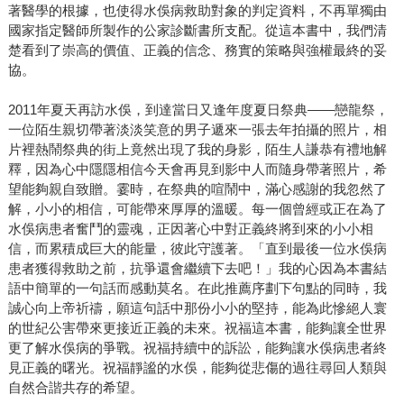
著醫學的根據，也使得水俁病救助對象的判定資料，不再單獨由
國家指定醫師所製作的公家診斷書所支配。從這本書中，我們清
楚看到了崇高的價值、正義的信念、務實的策略與強權最終的妥
協。
2011年夏天再訪水俁，到達當日又逢年度夏日祭典——戀龍祭，
一位陌生親切帶著淡淡笑意的男子遞來一張去年拍攝的照片，相
片裡熱鬧祭典的街上竟然出現了我的身影，陌生人謙恭有禮地解
釋，因為心中隱隱相信今天會再見到影中人而隨身帶著照片，希
望能夠親自致贈。霎時，在祭典的喧鬧中，滿心感謝的我忽然了
解，小小的相信，可能帶來厚厚的溫暖。每一個曾經或正在為了
水俁病患者奮鬥的靈魂，正因著心中對正義終將到來的小小相
信，而累積成巨大的能量，彼此守護著。「直到最後一位水俁病
患者獲得救助之前，抗爭還會繼續下去吧！」我的心因為本書結
語中簡單的一句話而感動莫名。在此推薦序劃下句點的同時，我
誠心向上帝祈禱，願這句話中那份小小的堅持，能為此慘絕人寰
的世紀公害帶來更接近正義的未來。祝福這本書，能夠讓全世界
更了解水俁病的爭戰。祝福持續中的訴訟，能夠讓水俁病患者終
見正義的曙光。祝福靜謐的水俁，能夠從悲傷的過往尋回人類與
自然合諧共存的希望。