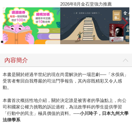
閱讀漫遊錄-2026上半年暢銷榜
20
內容簡介
本書是關於經過半世紀的現在尚需解決的一場悲劇──「水俁病」
受害者奪回自我尊嚴的司法鬥爭報告，其內容既精彩又令人感
動。
本書首次概括性地介紹，關於決定誰是被害者的爭論點上，向公
司和國家公權力挑戰的訴訟過程，為法政學科的學生提供學習
「行動中的民主」極具價值的資料。
──小川玲子，日本九州大學
法律學系