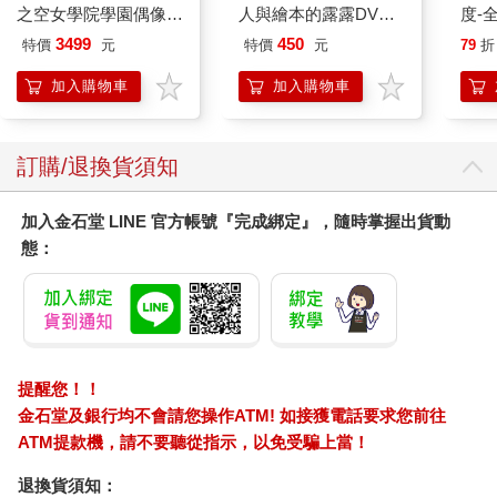
之空女學院學園偶像俱
人與繪本的露露DVD-
度-
樂部 Bloom Garden
平裝版
3499
450
特價
元
特價
元
79
折
Party蓮之空預售大套
組
加入購物車
加入購物車
訂購/退換貨須知
加入金石堂 LINE 官方帳號『完成綁定』，隨時掌握出貨動
態：
提醒您！！
金石堂及銀行均不會請您操作ATM! 如接獲電話要求您前往
ATM提款機，請不要聽從指示，以免受騙上當！
退換貨須知：