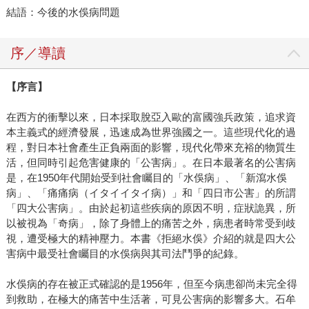
結語：今後的水俁病問題
序／導讀
【序言】
在西方的衝擊以來，日本採取脫亞入歐的富國強兵政策，追求資
本主義式的經濟發展，迅速成為世界強國之一。這些現代化的過
程，對日本社會產生正負兩面的影響，現代化帶來充裕的物質生
活，但同時引起危害健康的「公害病」。在日本最著名的公害病
是，在1950年代開始受到社會矚目的「水俁病」、「新瀉水俁
病」、「痛痛病（イタイイタイ病）」和「四日市公害」的所謂
「四大公害病」。由於起初這些疾病的原因不明，症狀詭異，所
以被視為「奇病」，除了身體上的痛苦之外，病患者時常受到歧
視，遭受極大的精神壓力。本書《拒絕水俁》介紹的就是四大公
害病中最受社會矚目的水俁病與其司法鬥爭的紀錄。
水俁病的存在被正式確認的是1956年，但至今病患卻尚未完全得
到救助，在極大的痛苦中生活著，可見公害病的影響多大。石牟