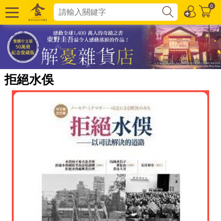
0
拒絕水俁