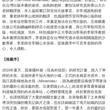
在台灣出版本書的途徑。由鳥飼老師、董怡汝研究員和青山大介
老師翻譯後，本人協助審訂與安排出版事宜。非常感謝鳥飼老
師、董老師和青山老師的翻譯，也感謝鄧芳宜同學細心協助校
稿，沒有這些艱苦的工作，本書是無法在台灣出版的。五南圖書
出版公司副總編輯劉靜芬小姐接受出版本書，與公司爭取同意出
版，特此感謝。另外，特別感謝中正大學政治學系的李翠萍教授
為本書撰寫推薦序，李老師是在台灣研究過水俁病相關議題的少
數專家，李老師非常關心水俁病，從推薦序中可見李老師的用
心，令人感動。
【推薦序】
2010年夏天，因著國科會（現為科技部）的研究計畫，踏入了寧
靜的水俁。這個傍著不知火海的小城，正式的名稱是水俁市，但
我只喜歡稱他為水俁（Minamata），因為總感覺這兩個字帶著淡
淡的屬於心底深處的愁。沿著肥薩おれんじ鉄道搭著普通車緩緩
到達極其簡約的水俁車站，心裡輕聲嘆息著，終於要跟你見面
了。在謹慎閱讀了大量的相關文獻之後，在恭敬觀看了土本典昭
導演所拍攝的幾支記錄片之後，也在詳細確認了地方組織的訪談
行程之後，終於，要跟水俁面對面了。那一年夏天，在到處約訪