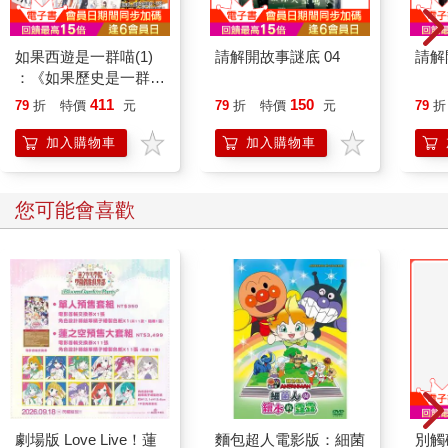
如果西遊是一群喵(1)
請解開故事謎底 04
請解
：《如果歷史是一群
喵》作者最新力作，附
411
150
79
折
特價
元
79
折
特價
元
79
折
【首卷特典】拉頁
加入購物車
加入購物車
您可能會喜歡
劇場版 Love Live！蓮
麵包超人電影版：細菌
別觸