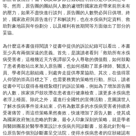
等。然而，原告團的團結與人數的遽增對國家政府帶來前所未有
的壓力，如果不盡快進行談判，原告團的人數勢必與日俱增。終
於，國家政府與原告進行了和解談判，也在水俁病判定資料、救
助對象地區與年份劃分，以及權利有效期間等方面做出了部分的
妥協。
為什麼這本書值得閱讀？從書中提供的訴訟紀錄可以看出，本書
至少具有兩個深遠的意義。首先，是讓讀者看到「救助所有水俁
病受害者」這種幾近天方夜譚卻又令人尊敬的價值觀，如何鼓勵
了患者勇敢站出來加入原告團，也如何感動了眾多律師、醫護人
員、學者與志願組織，到處奔走提供專業協助。其次，在值得眾
人仰望的崇高目標之下，也需要務實的策略性行動。所以，讀者
從書中可以窺得各種穩紮穩打的訴訟策略，例如為了增加原告團
的人數，挨家挨戶鼓吹潛在患者進行健康檢查，讓更多水俁病患
者浮上檯面。除此之外，還進行全國性的宣傳活動，意圖讓世人
了解水俁病事件並未結束，仍有為數眾多的水俁病受害者持續承
受著痛苦，而這些策略果然奏效，快速增加了原告人數，使其成
為國家政府無法忽略的對象。最令人印象深刻的策略，就是學者
與醫師團基於醫學專業設計水俁病共同診斷書，並基此針對每一
位原告製作個別診斷書呈交法院，使得水俁病患者的症狀確認有