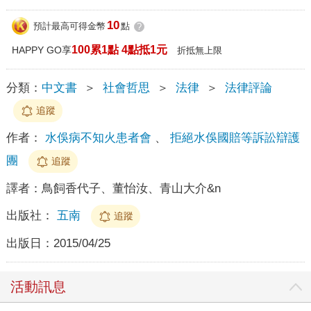
10
預計最高可得金幣
點
?
100累1點 4點抵1元
HAPPY GO享
折抵無上限
分類：
中文書
＞
社會哲思
＞
法律
＞
法律評論
追蹤
作者：
水俁病不知火患者會
、
拒絕水俁國賠等訴訟辯護
團
追蹤
譯者：
鳥飼香代子、董怡汝、青山大介&n
出版社：
五南
追蹤
出版日：
2015/04/25
活動訊息