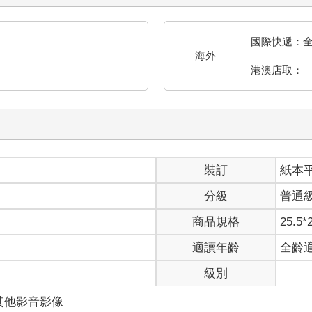
國際快遞：
海外
港澳店取：
裝訂
紙本
分級
普通
商品規格
25.5*
適讀年齡
全齡
級別
其他影音影像