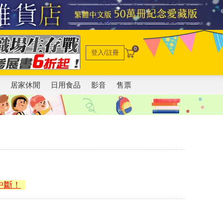
0
登入/註冊
電
居家休閒
日用食品
影音
售票
中斷！