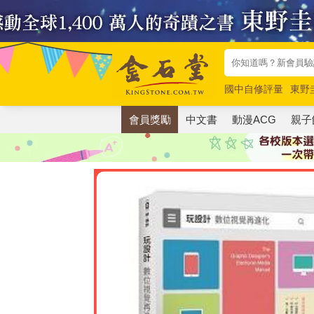
國中自修評量
東野
唯紅花綻放
奧德賽
會員獎勵
中文書
動漫ACG
親子