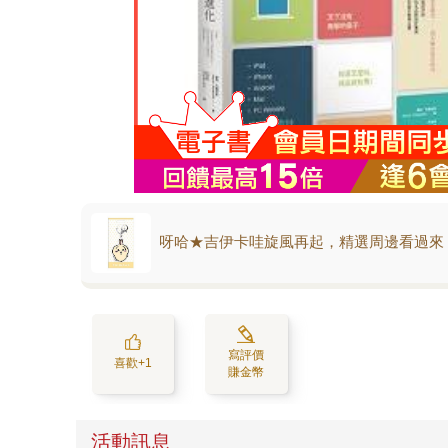
呀哈★吉伊卡哇旋風再起，精選周邊看過來
寫評價
喜歡+1
賺金幣
活動訊息