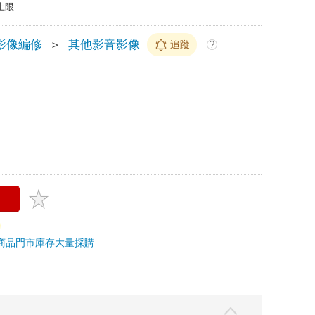
上限
影像編修
＞
其他影音影像
追蹤
?
商品
門市庫存
大量採購