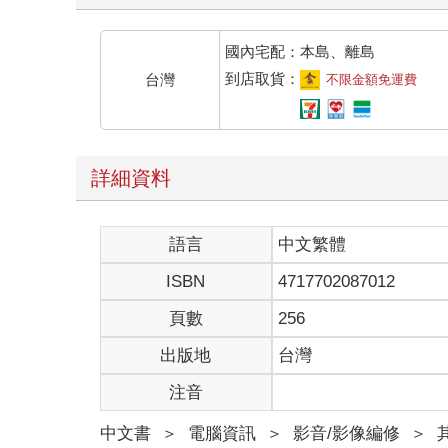
國內宅配：本島、離島
到店取貨：
台灣
不限金額免運費
詳細資料
語言
中文繁體
ISBN
4717702087012
頁數
256
出版地
台灣
注音
中文書
＞
電腦資訊
＞
影音/影像編修
＞