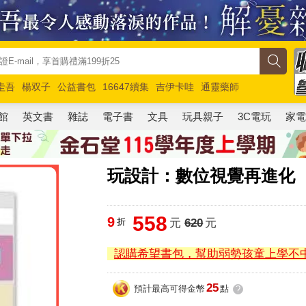
圭吾
楊双子
公益書包
16647續集
吉伊卡哇
通靈藥師
路邊攤新作
馬斯克
玩具總動員5
超慢跑
館
英文書
雜誌
電子書
文具
玩具親子
3C電玩
家
玩設計：數位視覺再進化
558
9
折
元
620
元
認購希望書包，幫助弱勢孩童上學不
25
預計最高可得金幣
點
?