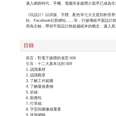
邁入網路時代，手機、電腦等多媒體介面早已成為生
《玩設計》以排版、字體、配色等七大主題剖析世界知名品牌
站、Facebook社群網站……等，打破傳統平面
用為主軸，帶領平面設計師超越紙本的概念，邁入真
目錄
前言：對電子媒體的省思 006
引言：十二大基本法則 009
1. 認識素材
2. 認識觀眾
3. 了解工作範圍
4. 了解最後產物
5. 折線
6. 順應性
7. 打草稿
8. 字型與圖像很重要
9. 使用網格