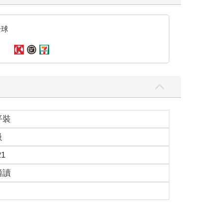
全球
平裝
級
21
適讀