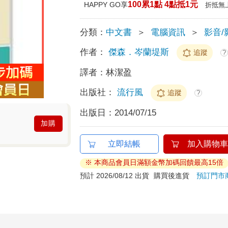
100累1點 4點抵1元
HAPPY GO享
折抵無
分類：
中文書
＞
電腦資訊
＞
影音/
作者：
傑森．岑蘭堤斯
追蹤
?
譯者：
林潔盈
出版社：
流行風
追蹤
?
出版日：
2014/07/15
加購
立即結帳
加入購物車
※ 本商品會員日滿額金幣加碼回饋最高15倍
預計 2026/08/12 出貨
購買後進貨
預訂門市