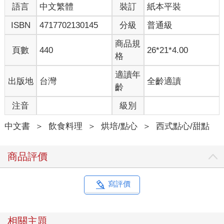
語言
中文繁體
裝訂
紙本平裝
ISBN
4717702130145
分級
普通級
商品規
頁數
440
26*21*4.00
格
適讀年
出版地
台灣
全齡適讀
齡
注音
級別
中文書
＞
飲食料理
＞
烘培/點心
＞
西式點心/甜點
商品評價
寫評價
相關主題