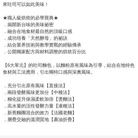
來吐司可以如此美味！
★職人級烘焙的必學寶典★
．揭開新台味的美味祕密
．融合在地食材最自然的頂級口感
．成功培養「天然酵母」的祕訣
．結合業界技術與教學實戰的經驗傳承
．公開獨家配方與材料調整的烘焙百分比
【6大單元】的吐司麵包，以麵粉原有風味為引導，結合在地特色
食材與工法應用，引出獨特口感與深奧風味。
．充分引出原有風味【直接法】
．兩段發酵風味更加分【中種法】
．糊化提升保濕柔軟加倍【燙麵法】
．高水量的活性發酵力量【液種法】
．新舊麵團混合的效力【法國老麵】
．層疊交融的溫潤質地【裹油折疊】