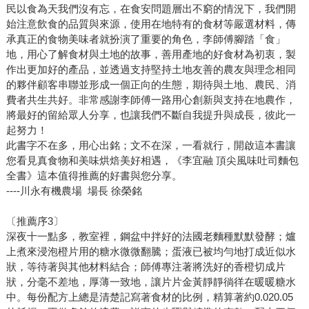
民以食為天我們沒有忘，在食安問題層出不窮的情況下，我們開
始注意飲食的品質與來源，使用在地特有的食材等嚴選材料，傳
承真正的食物美味者就扮演了重要的角色，李師傅腳踏「食」
地，用心了解食材與土地的故事，善用產地的好食材為初衷，製
作出更加好的產品，並透過支持堅持土地友善的農友與理念相同
的夥伴顧客串聯並形成一個正向的生態，期待與土地、農民、消
費者共生共好。非常感謝李師傅一路用心創新與支持在地農作，
將最好的留給眾人分享，也讓我們不斷自我提升與成長，彼此一
起努力！
此書字不在多，用心出銘；文不在深，一看就行，開啟這本書讓
您看見真食物和美味烘焙美好相遇，《李宜融 頂尖風味吐司麵包
全書》這本值得推薦的好書與您分享。
----川永有機農場 場長 徐榮銘
〔推薦序3〕
深夜十一點多，教室裡，鋼盆中拌好的法國老麵種默默發酵；爐
上煮來浸泡橙片用的糖水微微翻騰；蛋液已被均勻地打成近似水
狀，等待著與其他材料結合；師傅專注著將洗好的香橙切成片
狀，分毫不差地，厚薄一致地，讓片片金黃靜靜徜徉在暖暖糖水
中。每份配方上總是清楚記寫著食材的比例，精算著約0.020.05