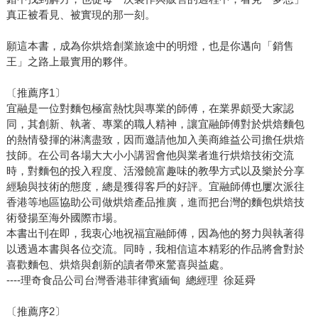
真正被看見、被實現的那一刻。
願這本書，成為你烘焙創業旅途中的明燈，也是你邁向「銷售
王」之路上最實用的夥伴。
〔推薦序1〕
宜融是一位對麵包極富熱忱與專業的師傅，在業界頗受大家認
同，其創新、執著、專業的職人精神，讓宜融師傅對於烘焙麵包
的熱情發揮的淋漓盡致，因而邀請他加入美商維益公司擔任烘焙
技師。在公司各場大大小小講習會他與業者進行烘焙技術交流
時，對麵包的投入程度、活潑饒富趣味的教學方式以及樂於分享
經驗與技術的態度，總是獲得客戶的好評。宜融師傅也屢次派往
香港等地區協助公司做烘焙產品推廣，進而把台灣的麵包烘焙技
術發揚至海外國際市場。
本書出刊在即，我衷心地祝福宜融師傅，因為他的努力與執著得
以透過本書與各位交流。同時，我相信這本精彩的作品將會對於
喜歡麵包、烘焙與創新的讀者帶來驚喜與益處。
----理奇食品公司台灣香港菲律賓緬甸 總經理 徐延舜
〔推薦序2〕