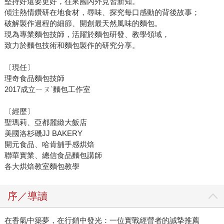
堅持好還要更好，往來國內外見習新知。
傾注熱情鑽研在地食材，尋味、探究每口感動的背後故事；
破解製作過程的細節、開創最天然風味的麵包。
現為專業麵包技師，活躍於麵包研發、教學領域，
致力於麵包技術和麵包製作的研究分享。
〔現任〕
理奇食品麵包技師
2017成立ㄧㄡˋ麵包工作室
〔經歷〕
聖瑪莉、亞都麗緻大飯店
美國洛杉磯JJ BAKERY
開元食品、哈肯舖手感烘焙
聯華實業、總信食品麵包講師
各大烘焙教室麵包教學
序／導讀
在香氣中築夢，在行銷中發光：一位實戰經營者的誠摯推薦