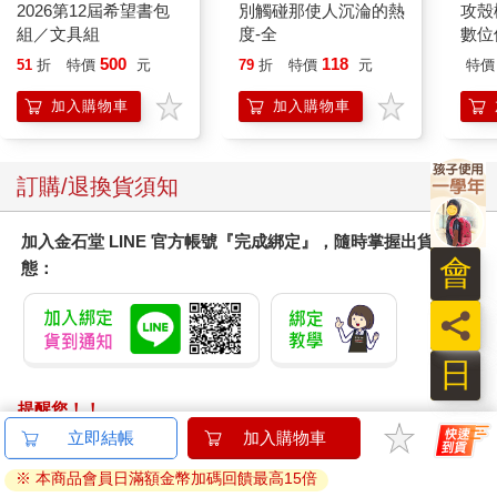
2026第12屆希望書包
別觸碰那使人沉淪的熱
攻殼機
組／文具組
度-全
數位
500
118
51
折
特價
元
79
折
特價
元
特價
加入購物車
加入購物車
訂購/退換貨須知
加入金石堂 LINE 官方帳號『完成綁定』，隨時掌握出貨動
會
態：
員
日
提醒您！！
金石堂及銀行均不會請您操作ATM! 如接獲電話要求您前往
ATM提款機，請不要聽從指示，以免受騙上當！