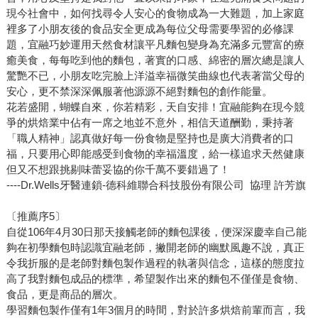
現今社會中，如何找尋令人安心的食物成為一大難題，加上家庭
裡多了小朋友後的食品安全更成為每位父母需要學習的必修課
題，宜融巧妙運用天然食材讓平凡麵包變身為充滿多元豐富的療
癒美食，每每吃到他的麵包，著實的口感、綿密的層次總是讓人
驚艷不已，小朋友吃完臉上洋溢幸福微笑曲線也代表著當父母的
安心，更不禁深深佩服著他源源不絕對麵包的創作能量。
花若盛開，蝴蝶自來，你若精彩，天自安排！宜融能夠在現今競
爭的烘焙業中佔有一席之地並不意外，相信天道酬勤，秉持著
「職人精神」認真做好每一份食物是堅持也是廣大消費者的口
福，只要用心即能感受到食物的幸福溫度，給一樣追求天然健康
但又不想跟挑剔味蕾妥協的你千萬不要錯過了！
----Dr.Wells牙醫連鎖-德科維聯合科技股份有限公司 協理 許芳旗
〔推薦序5〕
自從106年4月30日那天接觸老師的麵包課後，便深深慶幸自己能
夠在初學麵包時認識宜融老師，撇開老師的幽默風趣不說，真正
令我折服的是老師對麵包製作過程的執著與信念，這樣的態度拉
高了我對麵包成品的標準，希望製作出來的麵包不僅僅是食物、
食品，更是商品的層次。
學習麵包製作僅有1年3個月的時間，對於許多烘焙前輩而言，我