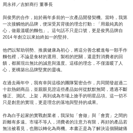
周永祥／吉鮮商行 董事長
與俊男的合作，始於兩年多前的一次產品開發契機。當時，我第
一次接觸他的品牌，便深受其背後的理念打動：「用最純真的
心，做最溫暖的麵包」。這句話不只是口號，更是俊男品牌自
2014 年創立以來始終如一的堅持。
他們以幫助弱勢、推廣健康為初心，將這分善念糅進每一顆手作
麵包裡，不論是食材的選用、製程的把關，還是對消費者的回
饋，都展現出無比的誠意與溫度。這樣的理念，不僅溫暖了人
心，更構築出品牌堅實的靈魂。
在過去兩年中，我有幸與這樣的團隊緊密合作，共同開發超過二
十款熱銷商品，並親眼見證這些產品如何從默默無聞，透過不斷
修正、測試、上架，再到成為市場上搶手的明星品項。這一切不
只是創意的實現，更是理念的落地與堅持的成果。
作為白手起家的實戰創業者，我深知「會做」與「會賣」之間的
距離有多遠。市場不等人，消費者的注意力有限，再好的產品若
無法被看見，也難以轉化為商機。本書正是為了解決這個關鍵痛