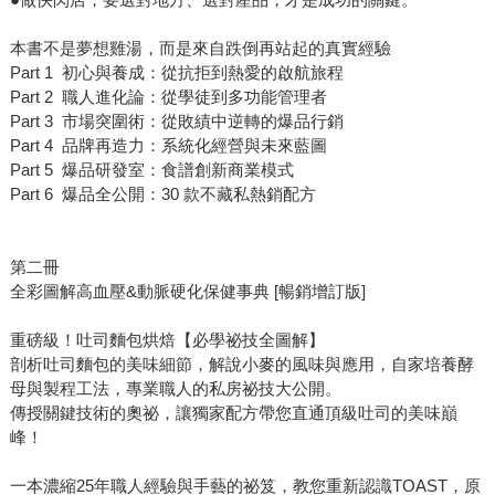
本書不是夢想雞湯，而是來自跌倒再站起的真實經驗
Part 1 初心與養成：從抗拒到熱愛的啟航旅程
Part 2 職人進化論：從學徒到多功能管理者
Part 3 市場突圍術：從敗績中逆轉的爆品行銷
Part 4 品牌再造力：系統化經營與未來藍圖
Part 5 爆品研發室：食譜創新商業模式
Part 6 爆品全公開：30 款不藏私熱銷配方
第二冊
全彩圖解高血壓&動脈硬化保健事典 [暢銷增訂版]
重磅級！吐司麵包烘焙【必學祕技全圖解】
剖析吐司麵包的美味細節，解說小麥的風味與應用，自家培養酵
母與製程工法，專業職人的私房祕技大公開。
傳授關鍵技術的奧祕，讓獨家配方帶您直通頂級吐司的美味巔
峰！
一本濃縮25年職人經驗與手藝的祕笈，教您重新認識TOAST，原