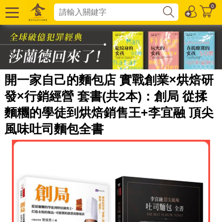
0
開一家自己的麵包店 實戰創業×烘焙研
發×行銷經營 套書(共2本)：創局 從揉
麵糰的學徒到烘焙銷售王+李宜融 頂尖
風味吐司麵包全書