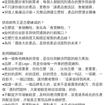
●從甜點愛好者到創業者，每個人都能找到適合的實作與啟發
●不只讓你做出好產品，更教你「讓產品會說話、會被搶購」
●30道人氣爆品示範＋完整品牌建立歷程，產品到營運全圖像
烘焙銷售王是怎麼練成的？
●怎麼從「會做麵包」進化為「會賣麵包」？
●如何抓住短影音與快閃通路的行銷風口？
●怎麼打造永續熱賣又能穩定複製的產品線？
●為何「通路大於產品」是烘焙業必須面對的未來？
創局關鍵語錄
●每一個角色轉換的背後，是信任與解決問題的能力累加。
●品牌，不是Logo，而是你做每一件事的態度總和。
●產品好吃很重要，但你怎麼「說」，比你怎麼「做」更重要。
●把好的原料、好的流程、好的理念，包裝成一句話、一張圖、一
段影片、一個記憶點。讓消費者覺得：「這家值得我再來。」
●能讓一家店、一個品牌長久的，從來不是最厲害的配方，而是那
個「遇到問題時，大家都願意相信並跟隨」的你。
●不斷提升市場敏銳度，及時回應消費需求，並透過系統化的生產
與配送流程，才能真正實現品牌永續經營。
●做快閃店，要選對地方、選對產品，才是成功的關鍵。