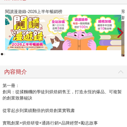
閱讀漫遊錄-2026上半年暢銷榜
飛
新
內容簡介
第一冊：
創局：從揉麵糰的學徒到烘焙銷售王，打造永恆的爆品、可複製
的創業致勝秘訣
從零起步到業績翻倍的烘焙創業實戰書
實戰創業×烘焙研發×通路行銷×品牌經營×勵志故事