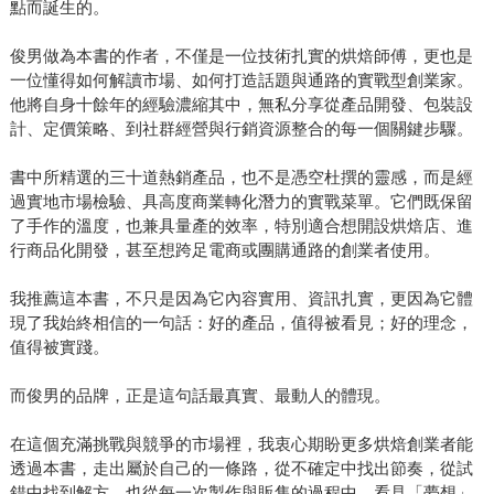
點而誕生的。
俊男做為本書的作者，不僅是一位技術扎實的烘焙師傅，更也是
一位懂得如何解讀市場、如何打造話題與通路的實戰型創業家。
他將自身十餘年的經驗濃縮其中，無私分享從產品開發、包裝設
計、定價策略、到社群經營與行銷資源整合的每一個關鍵步驟。
書中所精選的三十道熱銷產品，也不是憑空杜撰的靈感，而是經
過實地市場檢驗、具高度商業轉化潛力的實戰菜單。它們既保留
了手作的溫度，也兼具量產的效率，特別適合想開設烘焙店、進
行商品化開發，甚至想跨足電商或團購通路的創業者使用。
我推薦這本書，不只是因為它內容實用、資訊扎實，更因為它體
現了我始終相信的一句話：好的產品，值得被看見；好的理念，
值得被實踐。
而俊男的品牌，正是這句話最真實、最動人的體現。
在這個充滿挑戰與競爭的市場裡，我衷心期盼更多烘焙創業者能
透過本書，走出屬於自己的一條路，從不確定中找出節奏，從試
錯中找到解方，也從每一次製作與販售的過程中，看見「夢想」