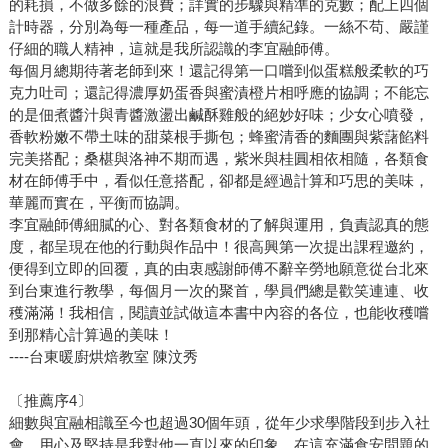
的耗損，不做多餘的浪費；詳實的步驟與精準的克數；配上四個
計時器，分別為每一種產品，每一道手續紀錄。一絲不苟、嚴謹
仔細的職人精神，這就是我所認識的李宜融師傅。
每個月總期待著老師到來！還記得第一口嚐到似蛋糕般柔軟的巧
克力吐司；還記得濃厚奶蛋香與蜜漬橙片相呼應的協調；不能忘
的是佃煮醬汁與青醬激盪出鹹酥雞般的絕妙好味；少女心噴發，
香軟粉嫩不帶土味的甜菜根手撕包；蜂蜜清香的麵團與紫藷餡料
完美搭配；桑椹與洛神不期而遇，紫米與桂圓相依相隨，各類食
材在師傅手中，看似任意搭配，卻都是經過計算和巧思的美味，
華麗而實在，平衡而協調。
李宜融師傅細膩的心、對各類食材的了解與運用，負責認真的態
度，都呈現在他的行動與作品中！很高興第一次提出課程邀約，
便得到立即的回覆，真的由衷感謝師傅不辭辛勞地願意從台北來
到台東進行教學，每個月一次的聚首，學員們總是歡笑連連、收
穫滿滿！我相信，閱讀並試做這本書中內容的各位，也能收穫嚐
到那精心計算過的美味！
----台東暖廚烘焙教室 陳汶秀
〔推薦序4〕
細數與宜融相識至今也超過30個年頭，從年少求學階段到步入社
會，用心及堅持是我對他一直以來的印象，在這充滿食安問題的