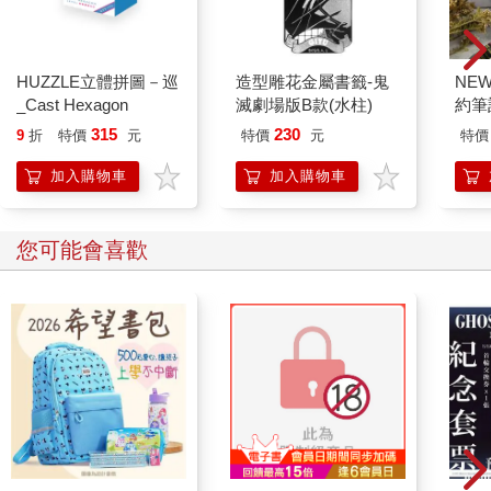
HUZZLE立體拼圖－巡
造型雕花金屬書籤-鬼
NE
_Cast Hexagon
滅劇場版B款(水柱)
約筆
315
230
9
折
特價
元
特價
元
特價
加入購物車
加入購物車
您可能會喜歡