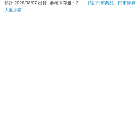
退換貨須知：
**提醒您，鑑賞期不等於試用期，退回商品須為全新狀態**
依據「消費者保護法」第19條及行政院消費者保護處公告之
「通訊交易解除權合理例外情事適用準則」，以下商品購買
後，除商品本身有瑕疵外，將不提供7天的猶豫期：
易於腐敗、保存期限較短或解約時即將逾期。（如：生
鮮食品）
依消費者要求所為之客製化給付。（客製化商品）
報紙、期刊或雜誌。（含MOOK、外文雜誌）
經消費者拆封之影音商品或電腦軟體。
非以有形媒介提供之數位內容或一經提供即為完成之線
上服務，經消費者事先同意始提供。（如：電子書、電
子雜誌、下載版軟體、虛擬商品…等）
已拆封之個人衛生用品。（如：內衣褲、刮鬍刀、除毛
刀…等）
若非上列種類商品，均享有到貨7天的猶豫期（含例假
日）。
辦理退換貨時，商品（組合商品恕無法接受單獨退貨）必須
是您收到商品時的原始狀態（包含商品本體、配件、贈品、