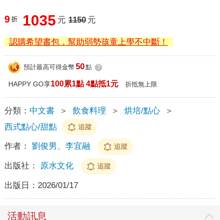
1035
9
折
元
1150
元
認購希望書包，幫助弱勢孩童上學不中斷！
50
預計最高可得金幣
點
?
100累1點 4點抵1元
HAPPY GO享
折抵無上限
分類：
中文書
＞
飲食料理
＞
烘培/點心
＞
西式點心/甜點
追蹤
作者：
劉俊男、李宜融
追蹤
出版社：
原水文化
追蹤
出版日：
2026/01/17
活動訊息