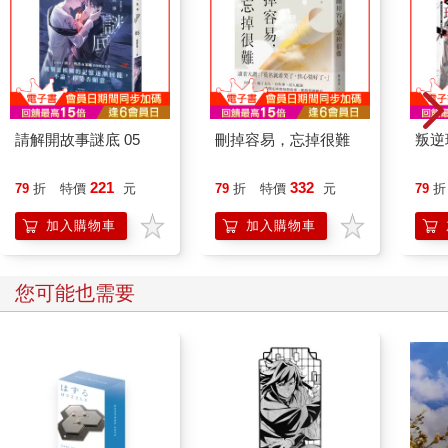
請解開故事謎底 05
刪掉容易，忘掉很難
叛逆
221
332
79
折
特價
元
79
折
特價
元
79
折
加入購物車
加入購物車
您可能也需要