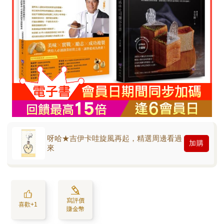
呀哈★吉伊卡哇旋風再起，精選周邊看過
加購
來
寫評價
喜歡+1
賺金幣