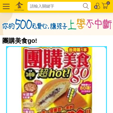
0
團購美食go!