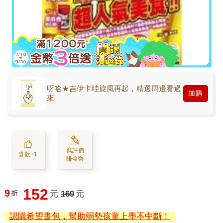
呀哈★吉伊卡哇旋風再起，精選周邊看過
加購
來
寫評價
喜歡+1
賺金幣
152
9
折
元
169
元
認購希望書包，幫助弱勢孩童上學不中斷！