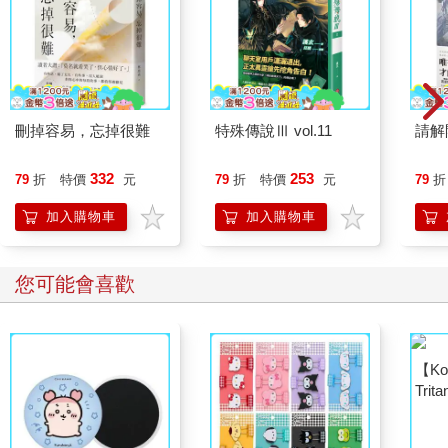
刪掉容易，忘掉很難
特殊傳說Ⅲ vol.11
請解
332
253
79
折
特價
元
79
折
特價
元
79
折
加入購物車
加入購物車
您可能會喜歡