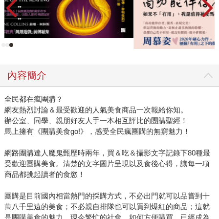
內容簡介
全民都在瘋團購？
網友熱烈討論＆最受歡迎的人氣美食商品一次報給你知。
辦公室、同學、親朋好友人手一本相互評比的團購聖經！
馬上擁有《團購美食go!》，感受全民瘋團購的無窮魅力！
網路團購達人魔鬼甄歷時兩年，買＆吃＆攝影文字記錄下80種最
受歡迎團購美食。清楚的文字圖片呈現以及食後心得，讓每一項
商品都挑起讀者的食慾！
團購是目前國內相當熱門的採購方式，不必出門就可以品嘗到十
萬八千里遠的美食；不必親自排隊也可以買到爆紅的商品；這就
是團購美食的魅力，現今繁忙的社會，如何方便購買，已經成為