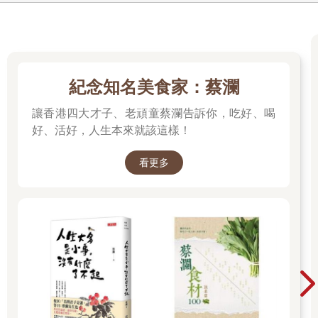
紀念知名美食家：蔡瀾
讓香港四大才子、老頑童蔡瀾告訴你，吃好、喝
好、活好，人生本來就該這樣！
看更多