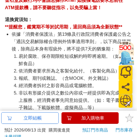
金石堂及銀行均不會請您操作ATM! 如接獲電話要求您前往
ATM提款機，請不要聽從指示，以免受騙上當！
退換貨須知：
**提醒您，鑑賞期不等於試用期，退回商品須為全新狀態**
依據「消費者保護法」第19條及行政院消費者保護處公告之
「通訊交易解除權合理例外情事適用準則」，以下商品購買
後，除商品本身有瑕疵外，將不提供7天的猶豫期：
易於腐敗、保存期限較短或解約時即將逾期。（如：生
鮮食品）
依消費者要求所為之客製化給付。（客製化商品）
報紙、期刊或雜誌。（含MOOK、外文雜誌）
經消費者拆封之影音商品或電腦軟體。
非以有形媒介提供之數位內容或一經提供即為完成之線
上服務，經消費者事先同意始提供。（如：電子書、電
子雜誌、下載版軟體、虛擬商品…等）
已拆封之個人衛生用品。（如：內衣褲、刮鬍刀、除毛
立即結帳
加入購物車
刀…等）
若非上列種類商品，均享有到貨7天的猶豫期（含例假
預計 2026/08/13 出貨
購買後進貨
預訂門市商品
門市庫存
大量採購
日）。