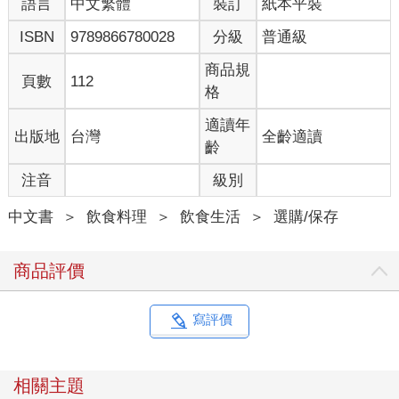
語言
中文繁體
裝訂
紙本平裝
ISBN
9789866780028
分級
普通級
商品規
頁數
112
格
適讀年
出版地
台灣
全齡適讀
齡
注音
級別
中文書
＞
飲食料理
＞
飲食生活
＞
選購/保存
商品評價
寫評價
相關主題