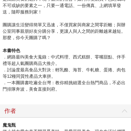
不可或缺的要素之一，只要一通電話、一份傳真、上網填單發
送，隨即服務到家！
團購讓生活變得簡單又迅速，不僅買家與商家之間零距離；與辦
公室同事親朋好友分購分享，更讓人與人之間的距離越來越短。
那麼，你今天團購了嗎？
本書特色
．網路最IN美食大蒐錄：中式料理、西式糕餅、零嘴甜點、伴手
禮等超人氣團購商品大推介。
．討論度最高食品大對決：輕乳酪、海苔、牛軋糖、蛋捲、肉包
等12種同質性產品大車拼。
．一本團購書吃遍全台灣：教你精挑細選全台熱門商品，不必出
門排隊奔波，美食直接到府。
作者
魔鬼甄