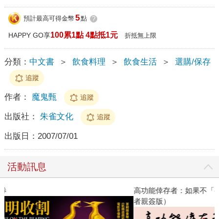
5
預計最高可得金幣
點
?
100累1點 4點抵1元
HAPPY GO享
折抵無上限
分類：
中文書
＞
飲食料理
＞
飲食生活
＞
選購/保存
追蹤
作者：
魔鬼甄
追蹤
出版社：
朱雀文化
追蹤
出版日：
2007/07/01
活動訊息
高功能倖存者：如果不「有用」，我還值得被愛嗎？（限量作
者親簽版）