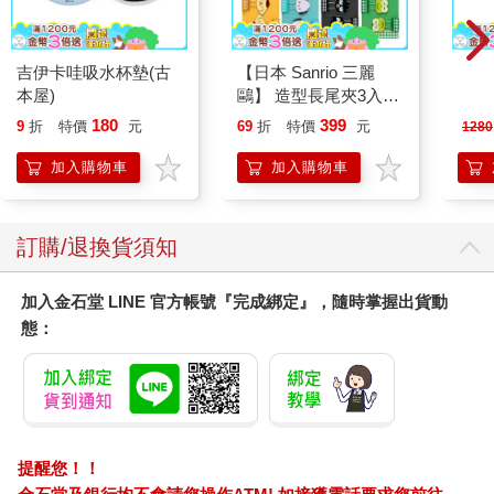
吉伊卡哇吸水杯墊(古
【日本 Sanrio 三麗
【Ko
本屋)
鷗】 造型長尾夾3入組
Tri
(8款可選) 凱蒂貓 Hello
MN5
180
399
9
折
特價
元
69
折
特價
元
1280
Kitty 庫洛米 布丁狗 酷
企鵝
加入購物車
加入購物車
訂購/退換貨須知
加入金石堂 LINE 官方帳號『完成綁定』，隨時掌握出貨動
態：
提醒您！！