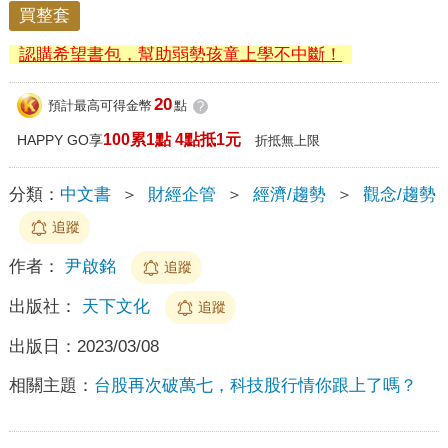
買整套
認購希望書包，幫助弱勢孩童上學不中斷！
20
預計最高可得金幣
點
?
100累1點 4點抵1元
HAPPY GO享
折抵無上限
分類：
中文書
＞
財經企管
＞
經濟/趨勢
＞
觀念/趨勢
追蹤
作者：
尹啟銘
追蹤
出版社：
天下文化
追蹤
出版日：
2023/03/08
相關主題：
台股再次破萬七，科技股行情你跟上了嗎？