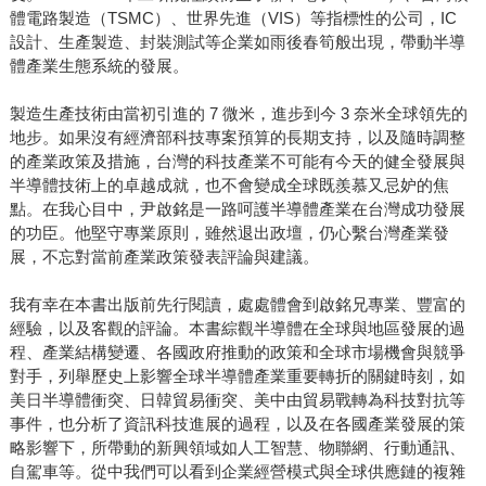
體電路製造（TSMC）、世界先進（VIS）等指標性的公司，IC
設計、生產製造、封裝測試等企業如雨後春筍般出現，帶動半導
體產業生態系統的發展。
製造生產技術由當初引進的 7 微米，進步到今 3 奈米全球領先的
地步。如果沒有經濟部科技專案預算的長期支持，以及隨時調整
的產業政策及措施，台灣的科技產業不可能有今天的健全發展與
半導體技術上的卓越成就，也不會變成全球既羨慕又忌妒的焦
點。在我心目中，尹啟銘是一路呵護半導體產業在台灣成功發展
的功臣。他堅守專業原則，雖然退出政壇，仍心繫台灣產業發
展，不忘對當前產業政策發表評論與建議。
我有幸在本書出版前先行閱讀，處處體會到啟銘兄專業、豐富的
經驗，以及客觀的評論。本書綜觀半導體在全球與地區發展的過
程、產業結構變遷、各國政府推動的政策和全球市場機會與競爭
對手，列舉歷史上影響全球半導體產業重要轉折的關鍵時刻，如
美日半導體衝突、日韓貿易衝突、美中由貿易戰轉為科技對抗等
事件，也分析了資訊科技進展的過程，以及在各國產業發展的策
略影響下，所帶動的新興領域如人工智慧、物聯網、行動通訊、
自駕車等。從中我們可以看到企業經營模式與全球供應鏈的複雜