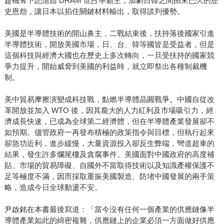
趁機奪下記憶體 DRAM 世占率霸主，加劇日韓之間由來已久的歷
史恩怨，讓日本以掐住關鍵材料輸出，取得談判優勢。
美國是半導體技術的開山鼻主，二戰結束後，扶持落後國家引進
半導體技術，開放美國市場，日、台、韓等國皆是受益者，但是
這個科技與經濟大國也在歷史上多次轉向，一旦受扶持的國家競
爭力提升，開始威脅到美國的利益時，就立即祭出各種制裁機
制。
美中貿易摩擦演變成科技戰，點燃半導體晶圓戰爭。中國自從改
革開放並加入 WTO 後，因其龐大的人力紅利及市場吸引力，經
濟成長快速，已成為全球第二經濟體，但在半導體產業發展卻不
如預期。儘管政府一再發布積極的政策指令與目標，但執行起來
卻急功近利，進步緩慢，大量資源投入卻反生弊端，彎道超車的
結果，發生許多爛尾樓及貪腐事件。美國面對中國政府的高度補
貼、市場的貿易障礙、自國外不當取得技術以及知識產權保護不
足等極度不滿，因而採取重振美國製造、防堵中國發展的兩手策
略，造成今日全球動盪不安。
尹啟銘在本書最後寫道：「當今沒有任何一個產業的供應鏈像半
導體產業如此的綿密複雜，供應鏈上的企業必須一方面做好供應