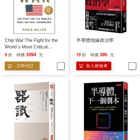
Chip War:The Fight for the
半導體地緣政治學
World`s Most Critical
Technology
1094
395
9
折
特價
元
79
折
特價
元
立即代訂
加入購物車