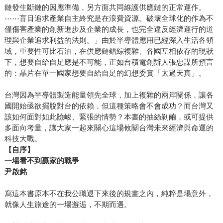
鏈發生斷鏈的因應準備，另方面共同維護供應鏈的正常運作。
⋯⋯盲目追求產業自主終究是在浪費資源。破壞全球化的作為不
僅傷害產業的創新進步及企業的成長，也完全違反經濟運行的道
理與企業追求利益的法則。」由於半導體應用已經深入生活各領
域，重要性可比石油，在供應鏈錯綜複雜、各國互相依存的現狀
下，想要自給自足應是不可能，正如台積電創辦人張忠謀所預言
的：晶片在單一國家想要自給自足的幻想委實「太過天真」。
台灣因為半導體製造能量領先全球，加上複雜的兩岸關係，讓各
國開始亟欲擺脫對台的依賴，但這種策略會不會成功？而台灣又
該如何面對如此險峻、緊張的情勢？本書的抽絲剝繭，或可提供
多面向考量，讓大家一起來關心這場攸關台灣未來經濟與命運的
科技大戰。
【自序】
一場看不到贏家的戰爭
尹啟銘
寫這本書原本不在我公職退下來後的規畫之內，純粹是場意外，
就像人生旅途的一場邂逅，不期而遇。