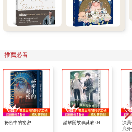
推薦必看
祕密中的祕密
請解開故事謎底 04
演員
底外