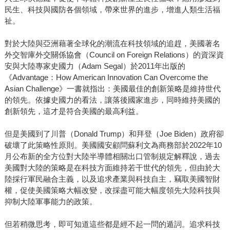
民生、科技與國防各個領域，帶來世界的進步，增進人類生活福
祉。
對於大陸與亞洲藉著全球化的潮流在科技領域的追趕，美國著名
外交智庫外交關係協會（Council on Foreign Relations）的資深資
安與大陸專家史國力（Adam Segal）於2011年出版的
《Advantage：How American Innovation Can Overcome the
Asian Challenge》一書就指出：美國最佳的創新策略是維持世代
的領先。依據史國力的看法，讓落後國家進步，同時維持美國的
創新領先，這才是符合美國的最高利益。
但是美國到了川普（Donald Trump）和拜登（Joe Biden）政府卻
破壞了此策略性原則。美國國安顧問蘇利文為商務部於2022年10
月公布新的全方位對大陸半導體相關出口管制規定解釋說，過去
美國對大陸的策略是在科技方面維持若干世代的領先，但由於大
陸採行軍民融合主義，以及追求產業與科技自主，竊取美國智財
權，促使美國策略大幅改變，改採盡可能大幅度領先大陸科技與
抑制大陸軍事能力的政策。
但若稍微思考，即可知道這些都是經不起一問的遁詞。追求科技