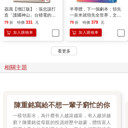
器識【增訂版】：張忠謀打
半導體，下一個劇本：領先
造「護國神山」台積電的經
一奈米就領先全世界，文科
營之道
生也能秒懂，入門變內行，
331
379
79
折
特價
元
79
折
特價
元
股票投資買對上下游標的。
加入購物車
加入購物車
看更多
相關主題
陳重銘寫給不想一輩子窮忙的你
一樣領薪水，為什麼有人越滾越富，有人越拚越
窮？陳重銘從母親的投資經歷中啟蒙，體悟富人