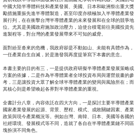
中國大陸半導體科技和產業發展、美國、日本和歐洲祭出重大獎
勵措施重振先進半導體製造，甚至印度亦積極加入半導體產業發
展行列，在在衝擊台灣半導體產業的未來發展和在全球的競爭地
位。尤其是美國政府施加政治壓力，迫使台積電前往美國投資先
進製程等，對台灣的產業發展帶來不可知的威脅。
面對紛至沓來的危機，我政府卻是不動如山、未能有具體作為，
一任產業自生自滅，於是激發我再度提筆寫下本書的意念。
本書主要的目的有三，一是提供政府研擬半導體產業發展策略或
方案的依據，二是作為半導體業者全球投資布局與運營規畫的參
考，三是讓投資大眾了解全球半導體產業的變局與風險所在；而
其核心則是希望喚起各界對半導體產業的重視。
全書計分八章，內容依託在四大方向，一是探討主要半導體產業
國家產業發展的起源、背景、歷程、模式、成敗關鍵因素、產業
政策與現今產業概況等。例如台灣、南韓、日本、美國等各國的
社經環境、發展模式等不同，造就了各自在半導體產業鏈不同區
塊扮演不同角色。