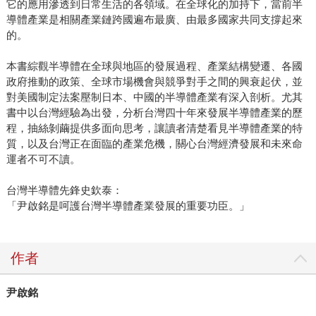
它的應用滲透到日常生活的各領域。在全球化的加持下，當前半
訂價的，原來智財權是這樣管理的，原來台積電董事會是這
導體產業是相關產業鏈跨國遍布最廣、由最多國家共同支撐起來
樣開的，原來三星曾有那麼可惡的「滅台計畫」，原來曹興
的。
誠搞「五合一」有這麼戲劇化的過程。 一個個像這樣的晶片
本書綜觀半導體在全球與地區的發展過程、產業結構變遷、各國
島小故事讀下來，我竟然懂了台灣半導體發展歷程、張忠謀
政府推動的政策、全球市場機會與競爭對手之間的興衰起伏，並
的策略與管理觀念，以及這座晶片島，為什麼如此光芒耀
對美國制定法案壓制日本、中國的半導體產業有深入剖析。尤其
眼。
書中以台灣經驗為出發，分析台灣四十年來發展半導體產業的歷
程，抽絲剝繭提供多面向思考，讓讀者清楚看見半導體產業的特
質，以及台灣正在面臨的產業危機，關心台灣經濟發展和未來命
運者不可不讀。
台灣半導體先鋒史欽泰：
「尹啟銘是呵護台灣半導體產業發展的重要功臣。」
作者
尹啟銘