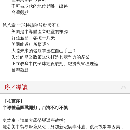
不可被取代的地位是唯一出路
台灣觀點
第八章 全球持續陷於動盪不安
美國是半導體產業動盪的根源
群雄並起，各擁一片天
美國能遂行所願嗎？
大陸未來的發展掌握在自己手上？
失焦的產業政策無法打造具競爭力的產業
正在改寫中的全球經貿規則、經濟與管理理論
台灣觀點
序／導讀
【推薦序】
半導體晶圓戰開打，台灣不可不慎
史欽泰（清華大學榮譽講座教授）
隨著美中貿易摩擦惡化，外加新冠病毒肆虐、俄烏戰爭等因素，