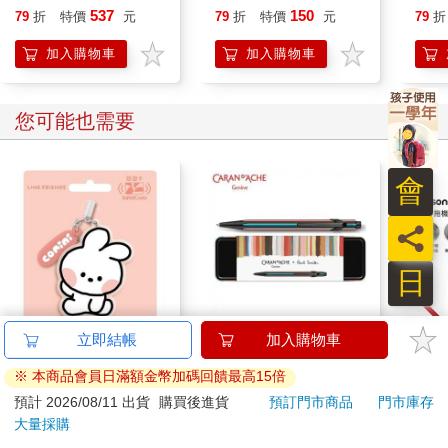
537
150
79
折
特價
元
79
折
特價
元
79
折
加入購物車
加入購物車
您可能也需要
會
員
日
立即結帳
加入購物車
minini SuperCard名牌
卡達CARAN D'ACHE
【贈
造型悠遊卡-conini【受
849 Paul Smith 原子筆
dys
※ 本商品會員日滿額金幣加碼回饋最高15倍
託代銷】
ED.5 條紋黑
Spo
179
2560
特價
元
特價
元
特價
預計 2026/08/11 出貨
購買後進貨
預訂門市商品
門市庫存
器人
大量採購
洗地
加入購物車
加入購物車