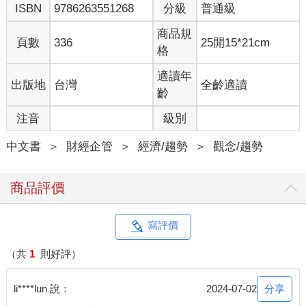
ISBN
9786263551268
分級
普通級
商品規
頁數
336
25開15*21cm
格
適讀年
出版地
台灣
全齡適讀
齡
注音
級別
中文書
＞
財經企管
＞
經濟/趨勢
＞
觀念/趨勢
商品評價
寫評價
（共
1
則好評）
分享
li****lun 說：
2024-07-02