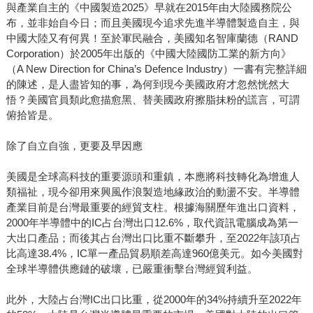
與產業自主的《中國製造2025》早就在2015年由大陸國務院公
布，並非始自今日；而且美國現今追求先進半導體製造自主，與
中國大陸又有何異！至於軍民融合，美國知名智庫蘭德（RAND
Corporation）於2005年出版的《中國大陸國防工業的新方向》
（A New Direction for China’s Defence Industry）一書有完整詳細
的陳述，是人盡皆知的事，為何到現今美國政府才忽然恍然大
悟？美國官員類此愈描愈黑、替美國政府擦脂抹粉的謊言，可謂
俯拾皆是。
除了自立自強，更要及早因應
美國是全球高科技的重要源頭和重鎮，本應將科技轉化為增進人
類福祉，現今卻用來興風作浪製造地緣政治的動盪不安。半導體
產業目前是台灣最重要的經貿支柱。根據海關歷年進出口資料，
2000年半導體中的IC占台灣出口12.6%，取代資訊電腦成為第一
大出口產品；而後其占台灣出口比重不斷攀升，至2022年該項占
比高達38.4%，IC單一產品貿易順差高達960億美元。如今美國對
全球半導體供應鏈的破壞，已嚴重衝擊台灣經貿利益。
此外，大陸占台灣IC出口比重，從2000年的34%持續升至2022年