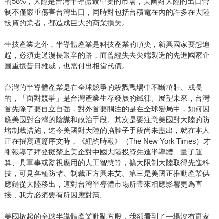
的58%，大陸是台灣半導體最重要的市場，美國對大陸的出口管
制不僅嚴重傷害台灣出口，同時對包括台積電在內的許多在大陸
投資的業者，都造成巨大的商業損失。
生技產業之外，半導體產業是科技產業的頂尖，新興國家要想追
趕，必須走過漫長艱辛的路，而曾經失去尖端製造的先進國家企
圖重振昔日雄威，也需付出相當代價。
台灣的半導體產業是在全球競爭的殺戮戰場中不斷茁壯、成長
的，「面對競爭」是台灣產業生存發展的鐵律。展望未來，台灣
首先除了要自立自強，對外首要關注的是在全球變局中，如何因
應美國對台灣的陰謀和政治手段。其次是要注意美國對大陸的防
堵制裁措施，迄今美國對大陸的掐脖子手段尚未盡出，就在本人
正在撰寫這篇序文時，《紐約時報》（The New York Times）才
剛報導了拜登擬禁止美企對中國大陸投資先進半導體、量子運
算、具軍事或監視應用的人工智慧等，擴大限制大陸取得先進科
技，可見各種防堵、制裁正方興未艾。第三是美國正推動產業供
應鏈從大陸移出，這對台灣半導體市場所帶來相應影響更為直
接，我方必須要有所因應對策。
美國掀起的全球半導體產業動亂方殷，我卻看到了一場沒有贏家