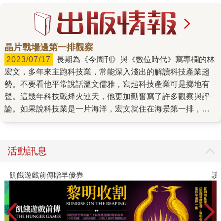
晶片戰場邊第一排觀察
2023/07/17
長期為《今周刊》與《數位時代》寫專欄的林
宏文，多年來主跑科技業，常能深入淺出的解讀科技產業趨
勢。不要看他平常說話溫文儒雅，寫起科技產業可是擲地有
聲。這幾年科技戰烽火連天，他更加勤奮寫了許多觀察與評
論。如果說科技業是一片海洋，宏文就住在海景第一排，且
一住就是30年，見證了無數船長與水手的搏鬥起伏，目睹過
無數精彩故事。 去年我一口氣讀了幾本談半導體、地緣政治
的外文書後，很想聽聽台灣產業的觀點。於是我跟宏文說，
活動訊息
台積電在台灣，世界半導體重鎮在台灣，晶片戰焦點也在台
灣，台灣人此刻關心未來的發展，世界也想搞懂為什麼台積
早優券
讀懂全球首富極限思
電這麼強，為什麼半導體在台灣這麼成功，當然更重要的
是：這場牽動全球高科技產業的晶片戰爭，最後會鹿死誰
手？ 於是我問宏文，要不要把這些年近距離的觀察，以及從
台灣產業出發的觀點較完整的整理出來。他說正好，日本好