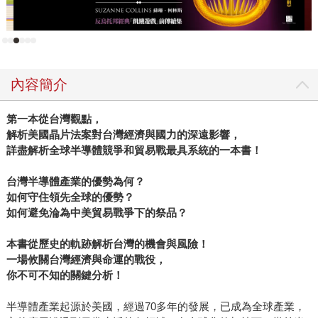
友野島剛告訴他，日本人現在很關注台積電，很想知道來自
台灣的半導體巨人，為什麼會如此成功，建議他為日本讀者
寫一本書，介紹台積電與台灣半導體業發展。 於是我們幾度
調整方向後，展開了這部中、日版同步進行的寫作計畫。半
內容簡介
年多來，宏文開始整理採訪筆記，擬大綱，構思與採訪，最
後完成了這本《晶片島上的光芒》。 交大念理工出身的宏
第一本從台灣觀點，
文，寫科技業有種「淺白感」。複雜的半導體工序，你死我
解析美國晶片法案對台灣經濟與國力的深遠影響，
活的技術競逐，在他筆下一一化作發人深省的小故事。 多數
詳盡解析全球半導體競爭和貿易戰最具系統的一本書！
財經書籍的閱讀者，對高科技與半導體，不會太陌生，但肯
定不敢說全懂，宏文這本書並沒有像百科全書那樣涵蓋一
台灣半導體產業的優勢為何？
切，也沒有鉅細靡遺的講述整部半導體發展歷史，但是卻很
如何守住領先全球的優勢？
巧妙的填補了讀者這些年來許多知識與記憶的空隙。創辦
如何避免淪為中美貿易戰爭下的祭品？
91app的何英祈說他也有同感。他當然知道台積電強，卻是看
本書從歷史的軌跡解析台灣的機會與風險！
了書稿（宏文邀他寫序），才發現哇，原來這麼強！愛卡拉
一場攸關台灣經濟與命運的戰役，
執行長程世嘉也說，「以客為尊」一直是他創業以來所秉持
你不可不知的關鍵分析！
的企業核心價值，讀了這本書才知道，原來早在多年前張忠
謀創辦台積電時，也同樣重視「以客為尊」。 這就是為什麼
半導體產業起源於美國，經過70多年的發展，已成為全球產業，
第一次拿到稿子，我幾乎一口氣讀完。喔，原來晶片是這樣