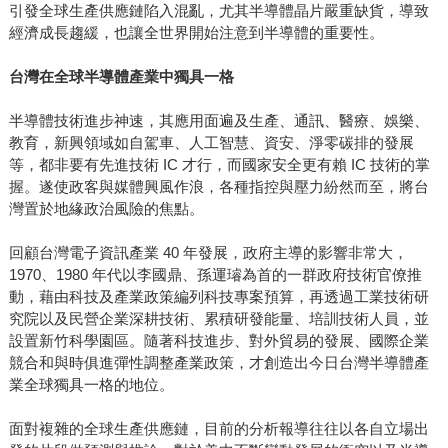
引發全球生產供應鏈陷入混亂，尤其半導體晶片嚴重缺貨，導致
經濟成長趨緩，也讓全世界開始注意到半導體的重要性。
台灣在全球半導體產業中獨具一格
半導體技術進步神速，其應用面遍及生產、通訊、醫療、娛樂、
教育，新興領域如自駕車、人工智慧、資安、淨零碳排的發展
等，都非要有先進技術 IC 才行，而國家安全更有賴 IC 技術的掌
握。遂使政客與媒體興風作浪，各種指控與壓力紛然而至，將台
灣置於地緣政治風險的焦點。
回顧台灣電子資訊產業 40 年發展，政府主導的影響非常大，
1970、1980 年代以李國鼎、孫運璿為首的一群政府技術官僚推
動，藉由科技及產業政策編列科技專案預算，再透過工業技術研
究院以及民營企業深耕技術、累積研發能量、培訓技術人員，並
設置新竹科學園區。隨著科技進步、對外貿易的發展、國際企業
競合和與時俱進彈性調整產業政策，才創造出今日台灣半導體產
業全球獨具一格的地位。
面對複雜的全球生產供應鏈，目前的分析報導往往以各自立場出