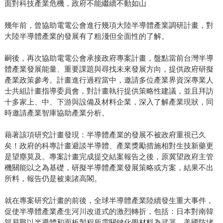
面對科技產業危機，政府不能繼續不動如山
幾年前，曾協助電電公會進行幾項大陸半導體產業調研計畫，對
大陸半導體產業的發展有了粗淺但全面性的了解。
嗣後，再次協助電電公會承接政府專案計畫，盤點當前台灣半導
體產業發展能量、重要課題與尋找未來發展方向，提供政府研擬
產業政策參考。計畫進行過程當中，邀請多位產業界資深專業人
士共組計畫指導委員會，對計畫執行提供策略性建議，並且拜訪
十多家上、中、下游與設備及材料企業，深入了解產業現狀，同
時邀請產業智庫協助產業分析。
藉著該項研究計畫發現：半導體產業的發展不被政府重視已久
矣！政府的科專計畫避談半導體、產業獎勵措施相對生技新藥更
是望塵莫及。專案計畫完成提交結案報告之後，原冀望政府主管
機關能以之為基礎，研擬半導體產業發展策略或方案，結果不出
所料，報告仍是被束諸高閣。
就在專案研究計畫的前後，全球半導體產業陸續發生重大事件，
促使半導體產業產生河川改道式的激烈轉折，包括：日本對南韓
貿易戰以半導體和面板製程所需關鍵化學材料為武器、美國防堵