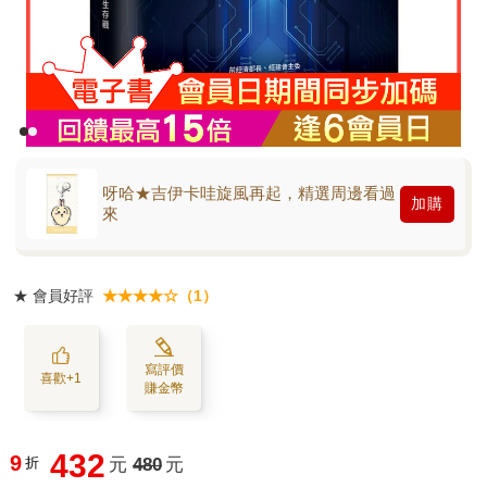
呀哈★吉伊卡哇旋風再起，精選周邊看過
加購
來
★
會員好評
★★★★☆（1）
寫評價
喜歡+1
賺金幣
432
9
折
元
480
元