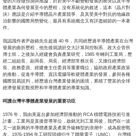
發的片段做預測與推論，對於美中不斷變動發展的衝突以及半導
體產業為何發展至今的歷程，沒有系統化的敘述，這本《晶片對
決》應該是介紹半導體晶片產業競爭、及其受美中對抗的地緣政
治影響的國際局勢變化，最具有系統概念又有詳盡細節的一本著
作。
我認識作者尹啟銘先生超過 40 年，共同經歷過半導體產業在台灣
發展的曲折歷程，他先後就讀於交大計算與控制系、政大企管所
博士班，之後加入經建會負責產業研究，1985 年轉到工業局，歷
經二組組長、副局長、局長、經濟部常務次長，又擔任經濟部
長、政務委員、經建會主任委員等重要職位，協助政府產業政策
的推動，促進半導體、資訊電腦等軟硬體產業的發展，參與各種
國際貿易談判，經歷過台灣產業發展的困境，累積了豐富的全球
經濟發展宏觀視野和半導體產業的專業知識。
呵護台灣半導體產業發展的重要功臣
1976 年，我由美返台參加經濟部推動的 RCA 積體電路技術引進
計畫，工業局是直接督導單位，啟銘兄到工業局後，我們在一波
又一波新興的半導體產業及產業升級轉型的浪潮中，成為親密戰
友。1976-1994 年工研院陸續衍生了聯華電子（UMC）、台灣積