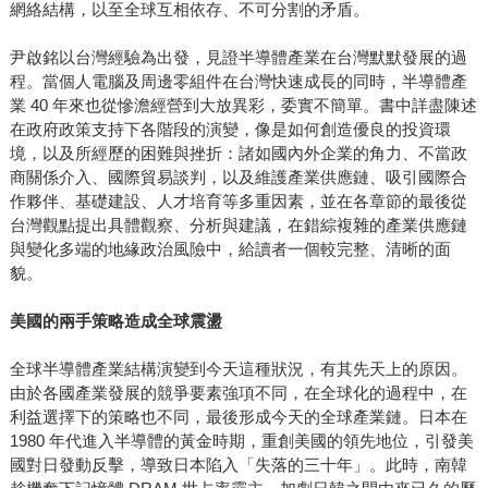
網絡結構，以至全球互相依存、不可分割的矛盾。
尹啟銘以台灣經驗為出發，見證半導體產業在台灣默默發展的過
程。當個人電腦及周邊零組件在台灣快速成長的同時，半導體產
業 40 年來也從慘澹經營到大放異彩，委實不簡單。書中詳盡陳述
在政府政策支持下各階段的演變，像是如何創造優良的投資環
境，以及所經歷的困難與挫折：諸如國內外企業的角力、不當政
商關係介入、國際貿易談判，以及維護產業供應鏈、吸引國際合
作夥伴、基礎建設、人才培育等多重因素，並在各章節的最後從
台灣觀點提出具體觀察、分析與建議，在錯綜複雜的產業供應鏈
與變化多端的地緣政治風險中，給讀者一個較完整、清晰的面
貌。
美國的兩手策略造成全球震盪
全球半導體產業結構演變到今天這種狀況，有其先天上的原因。
由於各國產業發展的競爭要素強項不同，在全球化的過程中，在
利益選擇下的策略也不同，最後形成今天的全球產業鏈。日本在
1980 年代進入半導體的黃金時期，重創美國的領先地位，引發美
國對日發動反擊，導致日本陷入「失落的三十年」。此時，南韓