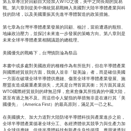
第五章專注於回顧自大陸加入WTO之後，美中之間長期的貿易
戰。第六章則從美中傳統貿易戰轉入美國對大陸半導體產業與科
技的防堵，以及美國重振其先進半導體製造的政策措施。
第七章為台灣半導體產業發展的回顧、檢討，當前遭遇的瓶頸、
地緣政治壓力，並探討未來進一步發展的策略方向。第八章則是
未來全球半導體產業相關議題的總梳理。
美國優先的戰略下，台灣慎防淪為祭品
本書中或多處對美國政府的種種作為有所批判，但在半導體產業
與國際經貿規則方面，我個人並非「疑美論」者，而是確信美國
一方面在破壞全球半導體供應鏈、傷害全球半導體產業發展、施
壓盟友造成嚴重產業損失，尤其是台灣首當其衝；另方面其違反
WTO國際經貿規則的肆無忌憚，愈來愈像其所指責的中國大陸，
甚至有過之無不及。而這些令人髮指的舉措無非是在遂行其「美
國優先」（America First）的最高原則，滿足其一己之私。
在美國擴大、加大力道對大陸防堵半導體科技與產業進步之前，
全球半導體產業循著全球分工、各經濟體依其競爭力與生產力加
入全球供應鏈，促使半導體科技創新產生良性循環，應用滲透到