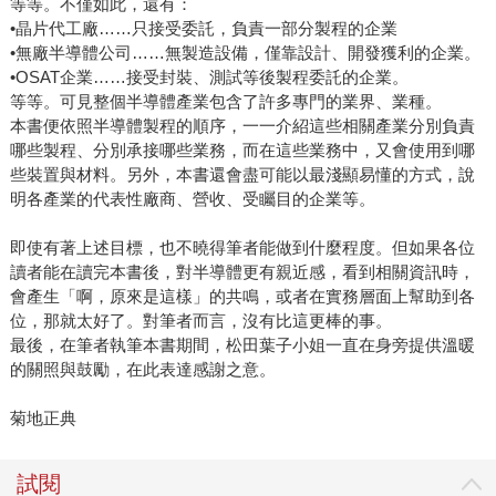
等等。不僅如此，還有：
•晶片代工廠……只接受委託，負責一部分製程的企業
•無廠半導體公司……無製造設備，僅靠設計、開發獲利的企業。
•OSAT企業……接受封裝、測試等後製程委託的企業。
等等。可見整個半導體產業包含了許多專門的業界、業種。
本書便依照半導體製程的順序，一一介紹這些相關產業分別負責
哪些製程、分別承接哪些業務，而在這些業務中，又會使用到哪
些裝置與材料。另外，本書還會盡可能以最淺顯易懂的方式，說
明各產業的代表性廠商、營收、受矚目的企業等。
即使有著上述目標，也不曉得筆者能做到什麼程度。但如果各位
讀者能在讀完本書後，對半導體更有親近感，看到相關資訊時，
會產生「啊，原來是這樣」的共鳴，或者在實務層面上幫助到各
位，那就太好了。對筆者而言，沒有比這更棒的事。
最後，在筆者執筆本書期間，松田葉子小姐一直在身旁提供溫暖
的關照與鼓勵，在此表達感謝之意。
菊地正典
試閱