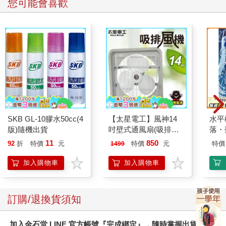
您可能會喜歡
SKB GL-10膠水50cc(4
【太星電工】風神14
水平
版)隨機出貨
吋壁式通風扇(吸排風
落・
機)
11
850
92
折
特價
元
特價
元
特價
1499
加入購物車
加入購物車
訂購/退換貨須知
加入金石堂 LINE 官方帳號『完成綁定』，隨時掌握出貨動