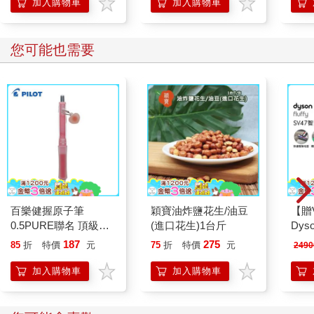
「行動派」的37個科
加入購物車
加入購物車
學方法
您可能也需要
百樂健握原子筆
穎寶油炸鹽花生/油豆
【贈
0.5PURE聯名 頂級白
(進口花生)1台斤
Dyso
桃(限量)
SV
187
275
85
折
特價
元
75
折
特價
元
2490
藍
加入購物車
加入購物車