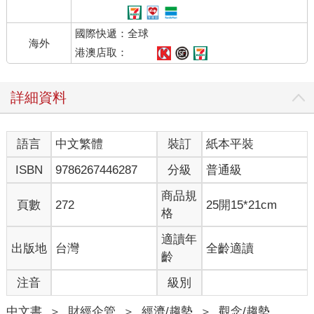
考，以至於生活型態。而實現元宇宙的AR／VR技術，便須要融
合先進的半導體微小化技術，以及超高解析度的顯示技術，開發
國際快遞：全球
出能將半導體與顯示器一體化的新型元件。
海外
港澳店取：
即時進行「自動駕駛」的條件
目前日本將自動駕駛分成5個等級（國土交通省資料）。等級1為
詳細資料
簡單的駕駛輔助，等級2為特定條件下的部分自動駕駛，等級3為
特定條件下的自動駕駛，等級4為特定條件下的完全自動駕駛，等
級5則是完全自動駕駛。
語言
中文繁體
裝訂
紙本平裝
目前開發出來的自動駕駛車位於等級2到等級3之間。若要在未來
五到十年內，發展出等級3、4、5的自動駕駛車，就必須提升自動
ISBN
9786267446287
分級
普通級
駕駛的方便性、舒適性、安全性。自動駕駛車須在瞬息萬變的道
路環境中，即時蒐集、處理各式各樣的資訊，迅速做出最恰當的
商品規
頁數
272
25開15*21cm
判斷，反映在駕駛上。
格
為了做到這些，須建設5G（第五代行動通訊技術）或者效能更好
的B5G（beyond5G）等高速大容量通訊網，並提升各種感應器半
適讀年
出版地
台灣
全齡適讀
導體、資訊處理半導體的性能。
齡
注音
級別
擴大中的「IoT技術」
未來，IoT（InternetofThings，物聯網）技術很可能會普及、擴張
中文書
＞
財經企管
＞
經濟/趨勢
＞
觀念/趨勢
到社會上的每個地方。