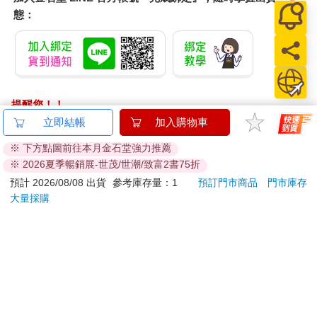
態：
提醒您！！
金石堂及銀行均不會請您操作ATM! 如接獲電話要求您前往
立即結帳
加入購物車
ATM提款機，請不要聽從指示，以免受騙上當！
※ 下方點圖前往本月金石堂強力推薦
※ 2026夏季暢銷展-世茂/世潮/致富2書75折
退換貨須知：
**提醒您，鑑賞期不等於試用期，退回商品須為全新狀態**
預計 2026/08/08 出貨
參考庫存量：1
預訂門市商品
門市庫存
大量採購
依據「消費者保護法」第19條及行政院消費者保護處公告之
「通訊交易解除權合理例外情事適用準則」，以下商品購買
後，除商品本身有瑕疵外，將不提供7天的猶豫期：
易於腐敗、保存期限較短或解約時即將逾期。（如：生
鮮食品）
依消費者要求所為之客製化給付。（客製化商品）
報紙、期刊或雜誌。（含MOOK、外文雜誌）