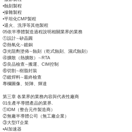
•蝕刻製程
•摻雜製程
•平坦化CMP製程
•退火、洗淨等其他製程
05依半導體製造過程說明相關業界的業務
①設計∼矽晶圓
②熱氧化∼鍍銅
③光阻劑塗佈∼蝕刻（乾式蝕刻、濕式蝕刻）
④擴散（熱擴散）∼RTA
⑤良品檢查∼搬運、CIM控制
⑥切割∼樹脂封裝
⑦鍍焊料∼最終檢查
專欄圖像、矩陣、輝達
第三章 各業界的業務內容與代表性廠商
01生產半導體產品的業界.
①IDM（整合元件製造商）
②無廠半導體公司（無工廠企業）
③大型IT企業
•AI加速器