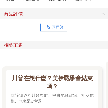
於此同時，新型半導體感測器、無人機、機器人使用的半導體需
求想必也會跟著提升。為了蒐集、處理、保存大量資料，各家公
商品評價
司不僅須擴充網路上的資料中心，還要設法增加邊緣運算，也就
是將伺服器分散配置在靠近裝置的地方，盡可能在裝置附近（邊
緣）處理資訊，處理不完的資訊再上傳到網路上，以降低上位系
寫評價
統的負荷，提升處理速度與處理效率。因此，新型半導體的需求
會持續被推升（圖1-6-2）。
相關主題
「AI」（人工智慧）需要高性能晶片
近年來，包含醫療、社福、娛樂在內，產業與生活的各個領域皆
引入了AI（人工智慧）技術，並持續擴大、改善。特別是在引入
深度學習後，已有超越人類智能的AI出現。那麼未來人類還能做
什麼呢？相關討論也在增加中。
一九五六年起，人們開始認真研究AI，一開始的研究主題是「如
川普在想什麼？美伊戰爭會結束
何以人工方式實現人類的智慧」。AI在一九七○年代出現第一次熱
潮，一九八○年代出現第二次熱潮，二○○六年以後至今則是第三
嗎？
次熱潮。
你該知道的川普思維、中東地緣政治、能源危
在這段期間內，AI有許多變革、改善、突破。現在提到AI時，會
分成不同層次討論。不同層次的AI，使用方法與概念也不一樣，
機、中東歷史背景
如圖1-6-3所示。