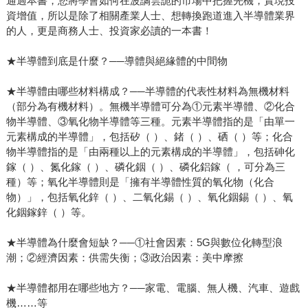
通過本書，您將學會如何在波譎雲詭的市場中把握先機，實現投
資增值，所以是除了相關產業人士、想轉換跑道進入半導體業界
的人，更是商務人士、投資家必讀的一本書！
★半導體到底是什麼？──導體與絕緣體的中間物
★半導體由哪些材料構成？──半導體的代表性材料為無機材料
（部分為有機材料）。無機半導體可分為①元素半導體、②化合
物半導體、③氧化物半導體等三種。元素半導體指的是「由單一
元素構成的半導體」，包括矽（ ）、鍺（ ）、硒（ ）等；化合
物半導體指的是「由兩種以上的元素構成的半導體」，包括砷化
鎵（ ）、氮化鎵（ ）、磷化銦（ ）、磷化鋁鎵（ ，可分為三
種）等；氧化半導體則是「擁有半導體性質的氧化物（化合
物）」，包括氧化鋅（ ）、二氧化錫（ ）、氧化銦錫（ ）、氧
化銦鎵鋅（ ）等。
★半導體為什麼會短缺？──①社會因素：5G與數位化轉型浪
潮；②經濟因素：供需失衡；③政治因素：美中摩擦
★半導體都用在哪些地方？──家電、電腦、無人機、汽車、遊戲
機……等