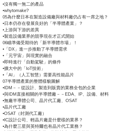
•沒有獨一無二的產品
•whytomake?
05為什麼日本在製造設備廠與材料廠仍占有一席之地？
•日本仍存在發展良好的「半導體產業」？
•上游與下游的差異
•製造設備業界的競爭現在才正式開始
06瞄準備受期待的「新半導體市場」！
•「DX」進一步推動了半導體需求
•「元宇宙」與現實的融合
•即時進行「自動駕駛」的條件
•擴大中的「IoT技術」
•「AI」（人工智慧）需要高性能晶片
07半導體產業的整體樣貌圖解
•IDM－－從設計、製造到販賣的業務全包的企業
•與IDM直接相關的半導體廠－－EDA、IP、設備、材料
•無廠半導體公司、晶片代工廠、OSAT
•晶片代工廠
•OSAT（封測代工廠）
•IC設計公司、輕晶片廠是什麼樣的業界？
•為什麼三星與英特爾也有晶片代工業務？