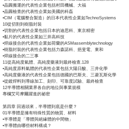
•晶圓搬運的代表性企業包括村田機械、大福
•晶圓檢查的代表性企業如美國的科磊
•CIM（電腦整合製造）的日本代表性企業如TechnoSystems
10從切割到樹脂封裝
•切割的代表性企業包括日本的迪思科、東京精密
•黏片的代表性企業如三井高科技
•焊線接合的代表性企業如荷蘭的ASMassemblytechnology
•樹脂封裝的代表性企業包括力森諾科、挹斐電、東和
•焊線接合的二三事
11從高純度氣體、高純度藥液到最終檢查.128
•高純度原料氣體的代表性企業包括大陽日酸、三井化學
•高純度藥液的代表性企業包括德國的巴斯夫、三菱瓦斯化學
•從鍍焊料到導線加工、刻印、可靠度試驗、最終檢查
12半導體相關業界各自的地位與事業規模
專欄艾司摩爾躍進的祕密
第四章 回過頭來，半導體到底是什麼？
01半導體是擁有特殊性質的物質、材料
•半導體是「導體與絕緣體的中間物」
•半導體由哪些材料構成？