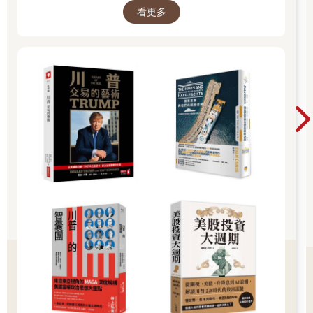
這裡的機器學習（machinelearning）是讓電腦經過「監督式」或
看更多
「非監督式」的機械式反覆學習，最後學會如何執行某種任務。
因此，學習的基準（規則）由人類賦予，機器則遵從這個規則，
為事物做出最適當的分類、識別、預測、判斷等智慧性的行動。
另一方面，深度學習（deeplearning）則是模仿人類神經網路的功
能，輸入大量資料，由機器自動定義資料的特徵，再依照這些特
徵自行做出判斷。也就是說，判斷基準（規則）並非由人類賦
予，而是由機器自行設定。因此，在許多深度學習的例子中，人
類並不曉得「為什麼機器會這樣判斷」。不過單從結果來看，有
時候不得不承認，機器的判斷結果比人類還要適當。
隨著深度學習的問世，以及高性能電腦技術的發展，AI已進化成
名副其實的「人工智慧」，現在已經可以在許多領域中輔助人類
的活動，甚至凌駕人類的表現。
支撐AI進化的源頭，就是半導體技術的進步，以及電腦技術的進
步。因此，AI的發展需要更高性能的半導體晶片。同時，相對於
目前的左腦式電腦，未來人們將試著開發在硬體上模仿神經網路
的新型神經網路晶片半導體，使其以右腦式的方式工作，並投入
應用。