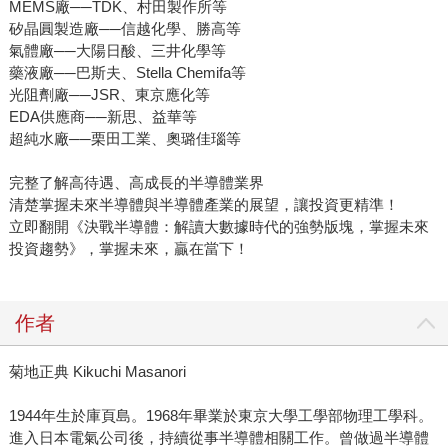
MEMS廠──TDK、村田製作所等
矽晶圓製造廠──信越化學、勝高等
氣體廠──大陽日酸、三井化學等
藥液廠──巴斯夫、Stella Chemifa等
光阻劑廠──JSR、東京應化等
EDA供應商──新思、益華等
超純水廠──栗田工業、奧璐佳瑙等
完整了解高待遇、高成長的半導體業界
清楚掌握未來半導體與半導體產業的展望，讓投資更精準！
立即翻開《決戰半導體：解讀大數據時代的強勢版塊，掌握未來
投資趨勢》，掌握未來，贏在當下！
作者
菊地正典 Kikuchi Masanori
1944年生於庫頁島。1968年畢業於東京大學工學部物理工學科。
進入日本電氣公司後，持續從事半導體相關工作。曾做過半導體