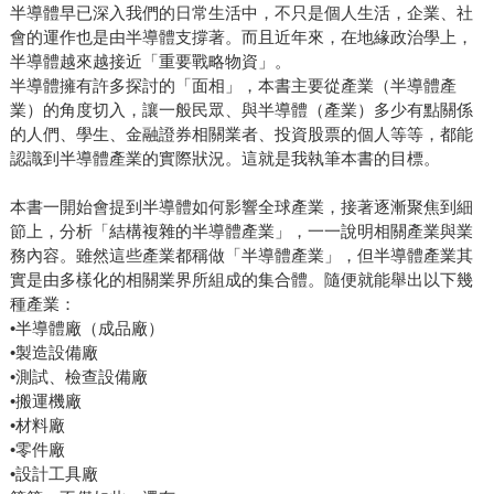
半導體早已深入我們的日常生活中，不只是個人生活，企業、社
會的運作也是由半導體支撐著。而且近年來，在地緣政治學上，
半導體越來越接近「重要戰略物資」。
半導體擁有許多探討的「面相」，本書主要從產業（半導體產
業）的角度切入，讓一般民眾、與半導體（產業）多少有點關係
的人們、學生、金融證券相關業者、投資股票的個人等等，都能
認識到半導體產業的實際狀況。這就是我執筆本書的目標。
本書一開始會提到半導體如何影響全球產業，接著逐漸聚焦到細
節上，分析「結構複雜的半導體產業」，一一說明相關產業與業
務內容。雖然這些產業都稱做「半導體產業」，但半導體產業其
實是由多樣化的相關業界所組成的集合體。隨便就能舉出以下幾
種產業：
•半導體廠（成品廠）
•製造設備廠
•測試、檢查設備廠
•搬運機廠
•材料廠
•零件廠
•設計工具廠