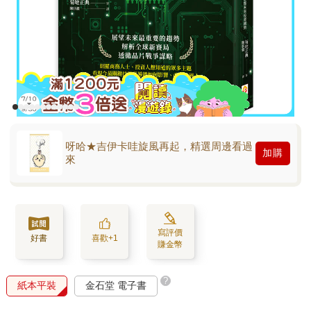
呀哈★吉伊卡哇旋風再起，精選周邊看過
加購
來
寫評價
好書
喜歡+1
賺金幣
?
紙本平裝
金石堂 電子書