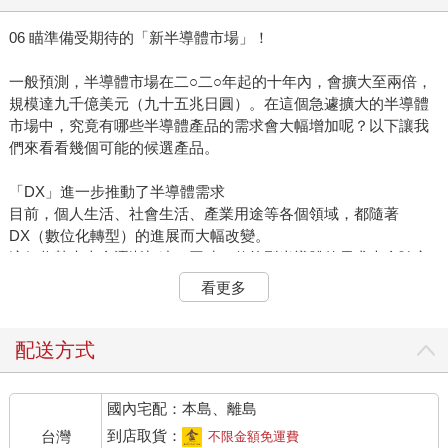
06 瞄準備受期待的「新半導體市場」！
一般預測，半導體市場在二○二○年起的十年內，會擴大至兩倍，
規模達九千億美元（九十五兆日圓）。在這個急遽擴大的半導體
市場中，究竟有哪些半導體產品的需求會大幅增加呢？以下讓我
們來看看幾個可能的候選產品。
「DX」進一步推動了半導體需求
目前，個人生活、社會生活、產業用途等各個領域，都隨著
DX（數位化轉型）的進展而大幅改變。
這個趨勢未來會逐漸加速。同時，傳統型半導體的需求也會隨之
增加。舉例來說，為了流通、處理、儲存更多資料，雲端設備與
看更多
資料中心所使用的現有半導體，或者是它們的進化版，需求想必
也會跟著增加（圖1-6-1）。
配送方式
「元宇宙」與現實的融合
未來，隨著AR／VR技術的發展，人們得以體驗到與現實世界不
國內宅配：本島、離島
同的三維虛構空間，也就是所謂的「元宇宙」。元宇宙與現實空
間的融合，可以激發出各式各樣的火花，改變每個人的行動、思
到店取貨：
台灣
不限金額免運費