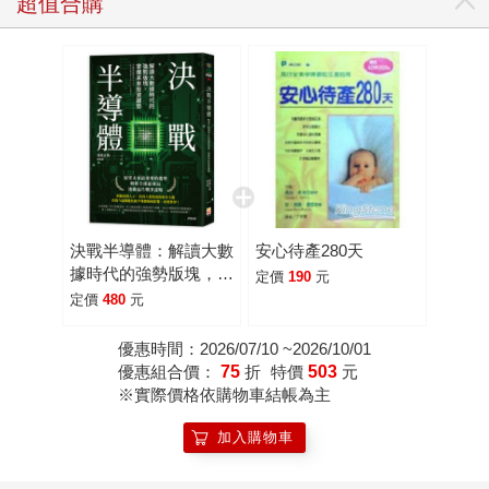
超值合購
決戰半導體：解讀大數
安心待產280天
據時代的強勢版塊，掌
定價
190
元
握未來投資趨勢
定價
480
元
優惠時間：2026/07/10 ~2026/10/01
優惠組合價：
75
折
特價
503
元
※實際價格依購物車結帳為主
加入購物車