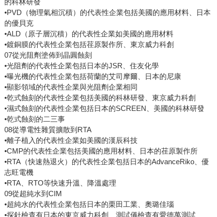
的科林研發
•PVD（物理氣相沉積）的代表性企業包括美國的應用材料、日本
的優貝克
•ALD（原子層沉積）的代表性企業如美國的應用材料
•鍍銅膜的代表性企業包括荏原製作所、東京威力科創
07從光阻劑塗佈到晶圓蝕刻
•光阻劑的代表性企業包括日本的JSR、住友化學
•曝光機的代表性企業包括荷蘭的艾司摩爾、日本的尼康
•顯影領域的代表性企業與光阻劑企業相同
•乾式蝕刻的代表性企業包括美國的科林研發、東京威力科創
•濕式蝕刻的代表性企業包括日本的SCREEN、美國的科林研發
•乾式蝕刻的二三事
08從導電性雜質擴散到RTA
•離子植入的代表性企業如美國的漢辰科技
•CMP的代表性企業包括美國的應用材料、日本的荏原製作所
•RTA（快速熱退火）的代表性企業包括日本的AdvanceRiko、優
志旺電機
•RTA、RTO等快速升溫、降溫處理
09從超純水到CIM
•超純水的代表性企業包括日本的栗田工業、奧璐佳瑙
•探針檢查有日本的東京威力科創、測試儀檢查有愛德萬測試