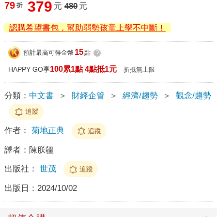
379
79
折
元
480
元
認購希望書包，幫助弱勢孩童上學不中斷！
15
預計最高可得金幣
點
?
100累1點 4點抵1元
HAPPY GO享
折抵無上限
分類：
中文書
＞
財經企管
＞
經濟/趨勢
＞
觀念/趨勢
追蹤
作者：
菊地正典
追蹤
譯者：
陳朕疆
出版社：
世茂
追蹤
出版日：
2024/10/02