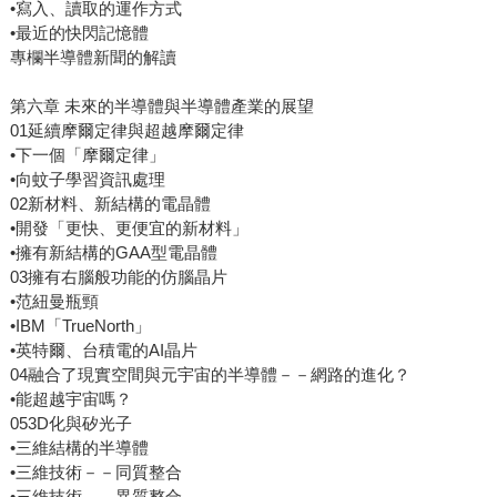
•寫入、讀取的運作方式
•最近的快閃記憶體
專欄半導體新聞的解讀
第六章 未來的半導體與半導體產業的展望
01延續摩爾定律與超越摩爾定律
•下一個「摩爾定律」
•向蚊子學習資訊處理
02新材料、新結構的電晶體
•開發「更快、更便宜的新材料」
•擁有新結構的GAA型電晶體
03擁有右腦般功能的仿腦晶片
•范紐曼瓶頸
•IBM「TrueNorth」
•英特爾、台積電的AI晶片
04融合了現實空間與元宇宙的半導體－－網路的進化？
•能超越宇宙嗎？
053D化與矽光子
•三維結構的半導體
•三維技術－－同質整合
•三維技術－－異質整合