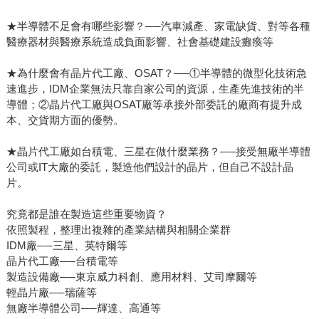
★半導體不足會有哪些影響？──汽車減產、家電缺貨、對等各種
醫療器材與醫療系統造成負面影響、社會基礎建設癱瘓等
★為什麼會有晶片代工廠、OSAT？──①半導體的微型化技術急
速進步，IDM企業無法只靠自家公司的資源，生產先進技術的半
導體；②晶片代工廠與OSAT廠等承接外部委託的廠商有提升成
本、交貨期方面的優勢。
★晶片代工廠如台積電、三星在做什麼業務？──接受無廠半導體
公司或IT大廠的委託，製造他們設計的晶片，但自己不設計晶
片。
究竟都是誰在製造這些重要物資？
依照製程，整理出複雜的產業結構與相關企業群
IDM廠──三星、英特爾等
晶片代工廠──台積電等
製造設備廠──東京威力科創、應用材料、艾司摩爾等
輕晶片廠──瑞薩等
無廠半導體公司──輝達、高通等