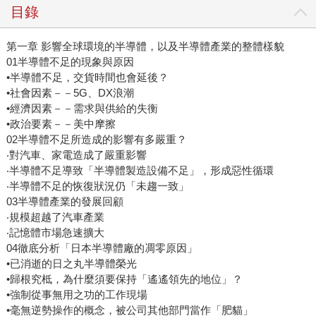
目錄
第一章 影響全球環境的半導體，以及半導體產業的整體樣貌
01半導體不足的現象與原因
•半導體不足，交貨時間也會延後？
•社會因素－－5G、DX浪潮
•經濟因素－－需求與供給的失衡
•政治要素－－美中摩擦
02半導體不足所造成的影響有多嚴重？
‧對汽車、家電造成了嚴重影響
‧半導體不足導致「半導體製造設備不足」，形成惡性循環
‧半導體不足的恢復狀況仍「未趨一致」
03半導體產業的發展回顧
‧規模超越了汽車產業
‧記憶體市場急速擴大
04徹底分析「日本半導體廠的凋零原因」
•已消逝的日之丸半導體榮光
•歸根究柢，為什麼須要保持「遙遙領先的地位」？
•強制從事無用之功的工作現場
•毫無逆勢操作的概念，被公司其他部門當作「肥貓」