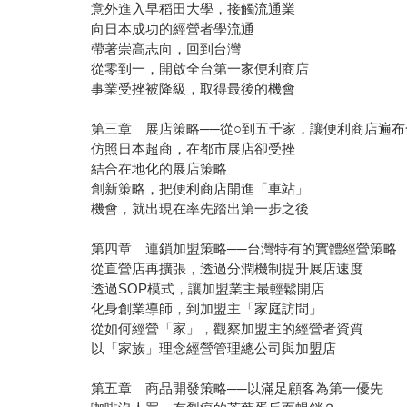
意外進入早稻田大學，接觸流通業
向日本成功的經營者學流通
帶著崇高志向，回到台灣
從零到一，開啟全台第一家便利商店
事業受挫被降級，取得最後的機會
第三章 展店策略──從○到五千家，讓便利商店遍布
仿照日本超商，在都市展店卻受挫
結合在地化的展店策略
創新策略，把便利商店開進「車站」
機會，就出現在率先踏出第一步之後
第四章 連鎖加盟策略──台灣特有的實體經營策略
從直營店再擴張，透過分潤機制提升展店速度
透過SOP模式，讓加盟業主最輕鬆開店
化身創業導師，到加盟主「家庭訪問」
從如何經營「家」，觀察加盟主的經營者資質
以「家族」理念經營管理總公司與加盟店
第五章 商品開發策略──以滿足顧客為第一優先