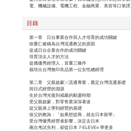
電、機械設備、電機工程、金融商業、美容等口筆譯
目錄
第一章 日台事業合作與人才培育的成功關鍵
徐重仁被稱為台灣流通教父的原因
促成日台企業合作的成功關鍵
培育頂尖人才的方法
提攜優秀經理人，首重三條件
栽培出台灣無印良品第一位女性總經理
第二章 父親啟蒙╳流通專業，奠定台灣流通基礎
與日式經營的淵源
生於台灣光復到戒嚴的動盪時期
受父親啟蒙，對零售業深深著迷
從父親身上學到經營的基礎
徐父的教誨：「如果想從商，就去日本留學」
受台灣優秀經營者影響，決定去日本
兩次考試失利，卻從日本 7-ELEVEn 學更多