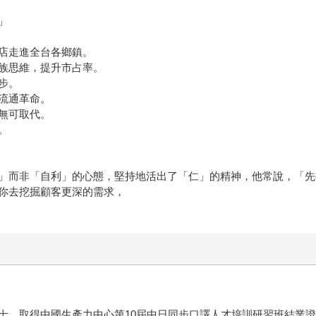
」
店走進全台各鄉鎮。
族思維，提升市占率。
步。
流通革命。
無可取代。
。
」而非「自利」的心態，堅持地活出了「仁」的精神，他常說，「先
你去挖掘顧客更深的需求，
士，取得中國生產力中心第10屆中日同步口譯人才培訓研習班結業