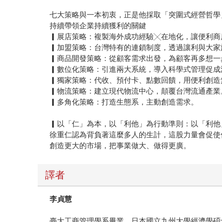
七大策略與一本初衷，正是他採取「突圍式經營哲學
持續帶領企業持續獲利的關鍵
▎展店策略：複製海外成功經驗╳在地化，讓便利商
▎加盟策略：台灣特有的連鎖制度，透過讓利與大家
▎商品開發策略：從顧客需求出發，為顧客再多想一
▎數位化策略：引進兩大系統，導入科學式管理促成
▎獨家策略：代收、預付卡、點數回饋，用便利創造
▎物流策略：建立現代物流中心，顛覆台灣流通產業
▎多角化策略：打造生態系，主動創造需求。
▎以「仁」為本，以「利他」為行動準則：以「利他
徐重仁認為背負著這麼多人的生計，這股力量會促使
創造更大的市場，把事業做大、做得更廣。
譯者
李貞慧
臺大工商管理學系畢業，日本國立九州大學經濟學碩