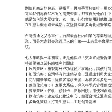
到便利商店領包裹、繳帳單，再順手買杯咖啡，用ib
這些我們再自然不過的消費習慣，都來自於他的手中
他是如何讓大眾從食、衣、住、行都會使用到他推出
在生態系概念還未成熟，就堅持採取多角化經營策略
台灣流通之父徐重仁，台灣最會社內創業的專業經理
業，而是大家對專業經理人的印象──上有董事會壓
績。
七大策略與一本初衷，正是他採取「突圍式經營哲學
持續帶領企業持續獲利的關鍵
▎展店策略：複製海外成功經驗╳在地化，讓便利商
▎加盟策略：台灣特有的連鎖制度，透過讓利與大家
▎商品開發策略：從顧客需求出發，為顧客再多想一
▎數位化策略：引進兩大系統，導入科學式管理促成
▎獨家策略：代收、預付卡、點數回饋，用便利創造
▎物流策略：建立現代物流中心，顛覆台灣流通產業
▎多角化策略：打造生態系，主動創造需求。