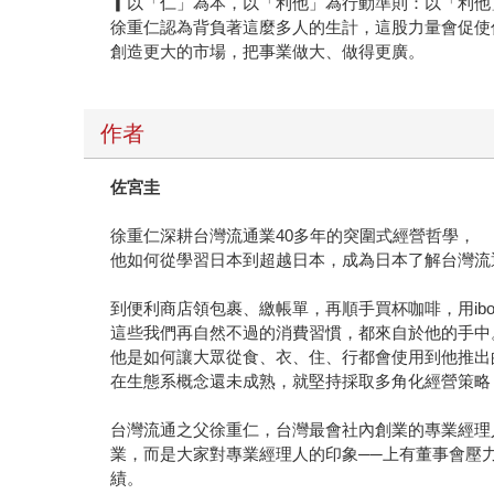
▎以「仁」為本，以「利他」為行動準則：以「利他
徐重仁認為背負著這麼多人的生計，這股力量會促使
創造更大的市場，把事業做大、做得更廣。
作者
佐宮圭
徐重仁深耕台灣流通業40多年的突圍式經營哲學，
他如何從學習日本到超越日本，成為日本了解台灣流
到便利商店領包裹、繳帳單，再順手買杯咖啡，用ib
這些我們再自然不過的消費習慣，都來自於他的手中
他是如何讓大眾從食、衣、住、行都會使用到他推出
在生態系概念還未成熟，就堅持採取多角化經營策略
台灣流通之父徐重仁，台灣最會社內創業的專業經理
業，而是大家對專業經理人的印象──上有董事會壓
績。