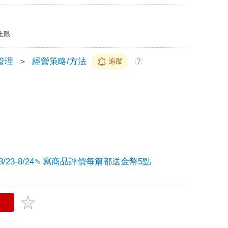
上限
管理
＞
經營策略/方法
追蹤
?
/23-8/24🍡寫商品評價每篇都送金幣5點