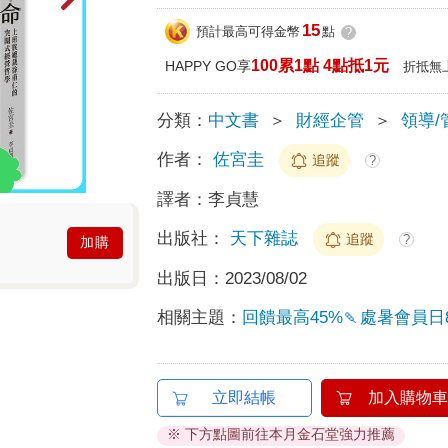
15
預計最高可得金幣
點
?
100累1點 4點抵1元
HAPPY GO享
折抵無
分類：
中文書
＞
財經企管
＞
領導/
作者：
佐宮圭
追蹤
?
譯者：
李貞慧
出版社：
天下雜誌
追蹤
?
加購
出版日：
2023/08/02
相關主題：
回饋最高45%🍡處暑會員日8
立即結帳
加入購物車
※ 下方點圖前往本月金石堂強力推薦