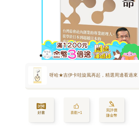
呀哈★吉伊卡哇旋風再起，精選周邊看過來
寫評價
好書
喜歡+1
賺金幣