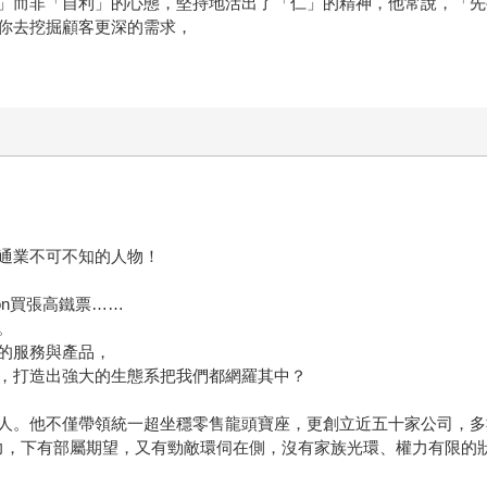
」而非「自利」的心態，堅持地活出了「仁」的精神，他常說，「先
你去挖掘顧客更深的需求，
通業不可不知的人物！
on買張高鐵票……
。
的服務與產品，
，打造出強大的生態系把我們都網羅其中？
人。他不僅帶領統一超坐穩零售龍頭寶座，更創立近五十家公司，多
力，下有部屬期望，又有勁敵環伺在側，沒有家族光環、權力有限的