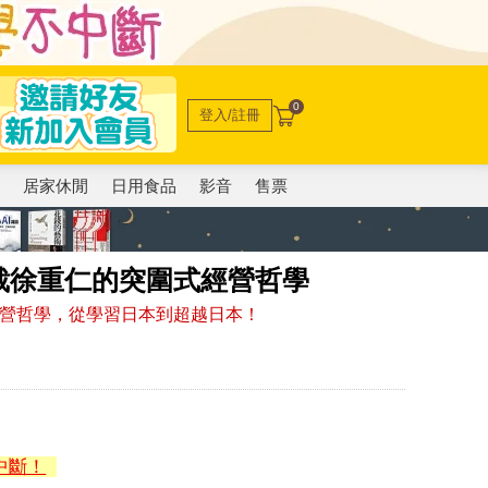
0
登入/註冊
電
居家休閒
日用食品
影音
售票
裁徐重仁的突圍式經營哲學
經營哲學，從學習日本到超越日本！
中斷！