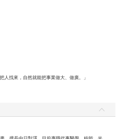
把人找來，自然就能把事業做大、做廣。」
證書，擅長中日對譯，目前專職從事醫學、核能、光