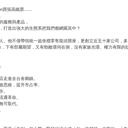
on買張高鐵票……
。
的服務與產品，
，打造出強大的生態系把我們都網羅其中？
人。他不僅帶領統一超坐穩零售龍頭寶座，更創立近五十家公司，多
力，下有部屬期望，又有勁敵環伺在側，沒有家族光環、權力有限的
」
店走進全台各鄉鎮。
族思維，提升市占率。
步。
流通革命。
無可取代。
。