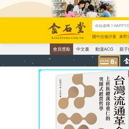
國中自修評量
東野
唯紅花綻放
奧德賽
會員獎勵
中文書
動漫ACG
親子