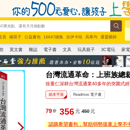
圭吾
楊双子
公益書包
16647續集
吉伊卡哇
高希均
通靈藥師
路邊攤新作
馬斯克
玩具總動員5
超慢跑
館
英文書
雜誌
電子書
文具
玩具親子
3C電玩
家
台灣流通革命：上班族總
徐重仁深耕台灣流通業40多年的突圍式
紙本平裝
Readmoo 電子書
356
79
折
元
450
元
認購希望書包，幫助弱勢孩童上學不