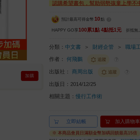
認購希望書包，幫助弱勢孩童上學不
10
預計最高可得金幣
點
?
100累1點 4點抵1元
HAPPY GO享
折抵無
分類：
中文書
＞
財經企管
＞
職場
作者：
何飛鵬
追蹤
?
出版社：
商周出版
追蹤
?
加購
出版日：
2014/12/25
相關主題：
慢行工作術
立即結帳
加入購物車
※ 本商品會員日滿額金幣加碼回饋最高15倍