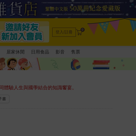
0
登入/註冊
電
居家休閒
日用食品
影音
售票
同體驗人生與國學結合的知識饗宴。
電子書