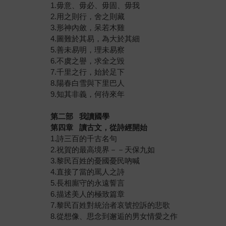
1.毋意、毋必、毋固、毋我
2.用之則行，舍之則藏
3.形神內斂，呆若木雞
4.圖難於其易，為大於其細
5.善未易明，理未易察
6.不虞之譽，求全之毀
7.千里之行，始於足下
8.陽春白雪與下里巴人
9.知其非義，何待來年
第二部
我讀國學
第四章
讀古文，從詩經開始
1.詩三百的千古名句
2.祝賀的最高境界－－天保九如
3.黎民百姓的憂國憂民吶喊
4.直接了當的罵人之詩
5.長相廝守的永遠誓言
6.描述美人的極致篇章
7.黎民百姓對統治者哀號控訴的悲歌
8.從想像、思念到邂逅的男女情愛之作