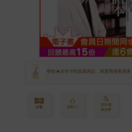
呀哈★吉伊卡哇旋風再起，精選周邊看過來
寫評價
好書
喜歡+1
賺金幣