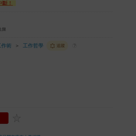
中斷！
上限
工作術
＞
工作哲學
追蹤
?