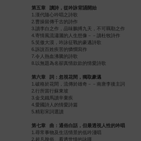
第五章
讀詩，從吟詠背誦開始
1.漢代隨心吟唱之詩歌
2.曹操留傳千古的詩作
3.讀李白之作，品味鵬搏九天，不可羈勒之作
4.寄情風流瀟灑的人生想像－－讀杜牧詩作
5.笑傲大漠，吟詠征戰的豪邁詩歌
6.訴說百姓疾苦的憐憫寫作
7.令人熱血沸騰的詩歌
8.以無題為名卻真情款款的情愛詩歌
第六章
詞：忽視花間，獨取豪邁
1.破格於花間，流傳於雄奇－－南唐李後主詞
2.行所當行蘇東坡
3.金戈鐵馬讀辛棄疾
4.愛國詩人的情愛詩篇
5.精彩宋詞選讀
第七章
曲：通俗白話，但最透視人性的吟唱
1.尋常事物及生活情景的低吟淺唱
2.超凡脫俗、看透世情的詠嘆