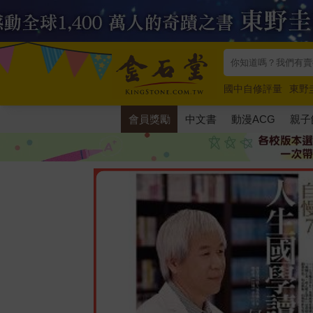
國中自修評量
東野
唯紅花綻放
奧德賽
會員獎勵
中文書
動漫ACG
親子