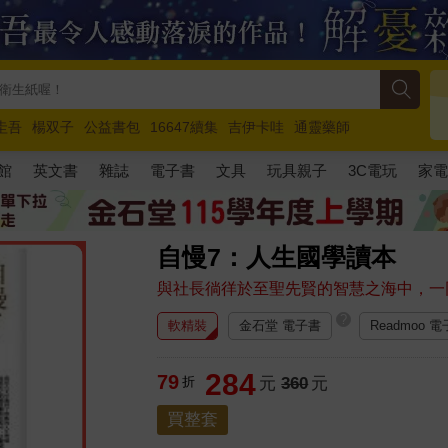
圭吾
楊双子
公益書包
16647續集
吉伊卡哇
通靈藥師
路邊攤新作
馬斯克
玩具總動員5
超慢跑
館
英文書
雜誌
電子書
文具
玩具親子
3C電玩
家
自慢7：人生國學讀本
與社長徜徉於至聖先賢的智慧之海中，一
?
軟精裝
金石堂 電子書
Readmoo 
284
79
折
元
360
元
買整套