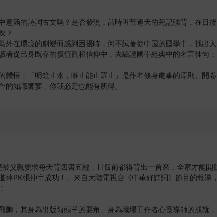
中意涵的詩詞古文嗎？是否發現，當時叫苦連天的死記強背，在日後
映？
為外在環境的劇變而感到困擾時，何不試著從中國的國學中，找出人
讀者從己身既存的價值觀和信仰中，去驗證國學經典中的名言佳句；
的體悟；「明鏡止水，唯止能止眾止」是作者修身處事的原則。開卷
合的知識饗宴，你我必定也能有所得。
便被父親要求每天背四書五經，且飯前都得背出一首來，全家才能開
道萍PK張仲宇成功！」來自大陸電視台《中華好詩詞》節目的報導
！
飛鵬，其身為出版領頭羊的要角、身為職場工作者心靈導師的成就，