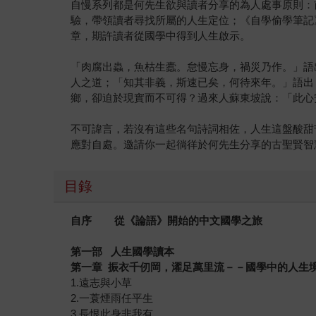
自慢系列都是何先生欲與讀者分享的為人處事原則：
驗，帶領讀者尋找所屬的人生定位；《自學偷學筆記
章，期許讀者從國學中得到人生啟示。
「肉腐出蟲，魚枯生蠹。怠慢忘身，禍災乃作。」語
人之道；「知其非義，斯速已矣，何待來年。」語出
鄉，卻迫於現實而不可得？過來人蘇東坡說：「此心
不可諱言，若沒有這些名句詩詞相佐，人生這盤酸甜
應對自處。邀請你一起徜徉於何先生分享的古聖賢智
目錄
自序
從《論語》開始的中文國學之旅
第一部
人生國學讀本
第一章
振衣千仞岡，濯足萬里流－－國學中的人生
1.遠志與小草
2.一蓑煙雨任平生
3.長恨此身非我有