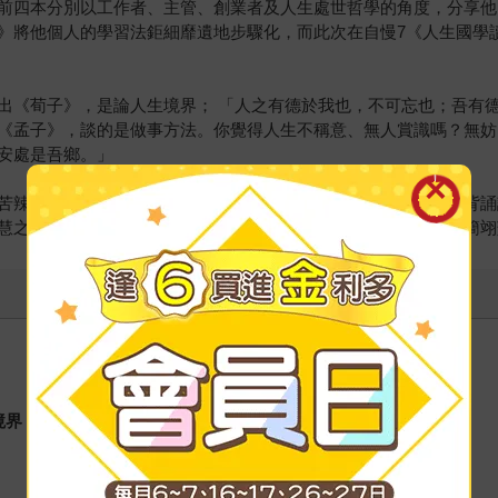
前四本分別以工作者、主管、創業者及人生處世哲學的角度，分享他
》將他個人的學習法鉅細靡遺地步驟化，而此次在自慢7《人生國學
出《荀子》，是論人生境界； 「人之有德於我也，不可忘也；吾有
《孟子》，談的是做事方法。你覺得人生不稱意、無人賞識嗎？無妨
安處是吾鄉。」
苦辣的大雜燴，還真的少了最能映襯當前處境的那一味！吟詠、背誦
慧之海，從中找到讓人生更精彩的調味劑。（文／商周出版編輯簡翊
境界