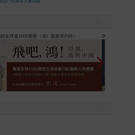
商品
門市庫存
大量採購
【父親節禮物展】5折起，滿888送88點金幣