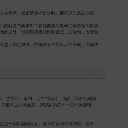
人生得意，或是遭逢挫折之時，那些原已遺忘的原
生的解答？向來對古籍經典有深度研究與體會的自慢
除此之外，也期望讀者能對照這些古文佳句，改變自
有益，知也無涯，跟著作者平易近人的筆觸，同徜徉
飯。從唐詩、宋詞、元曲到宋詩、清詞，印在他腦海
，背後真正的意涵是，讀詩詞的孩子一定不會變壞，
更是一個以詩詞打底、修身立言的最佳例證。從來，