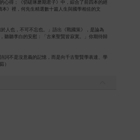
的心得；《切磋琢磨期君子》中，綜合了前四本的經
讀本》裡，何先生精選數十篇人生與國學相佐的文
德於人也，不可不忘也。」語出《戰國策》，是論為
，聽聽李白的安慰：「古來聖賢皆寂寞。」你期待歸
詩詞不是沒意義的記憶，而是向千古聖賢學表達、學
茹）