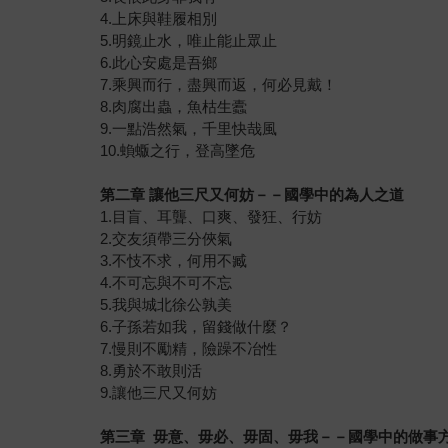
4.上床與鞋履相別
5.明鏡止水，唯止能止眾止
6.此心安處是吾鄉
7.乘興而行，盡興而返，何必見戴！
8.肉腐出蟲，魚枯生蠹
9.一點浩然氣，千里快哉風
10.蝜蝂之行，登高墜危
第二章
讓他三尺又何妨－－國學中的為人之道
1.目盲、耳聾、口爽、發狂、行妨
2.交友須帶三分俠氣
3.不忮不求，何用不臧
4.不可忘與不可不忘
5.我與城北徐公孰美
6.子孫若如我，留錢做什麼？
7.慢則不勵精，險躁不冶性
8.勇於不敢則活
9.讓他三尺又何妨
第三章
毋意、毋必、毋固、毋我－－國學中的做事