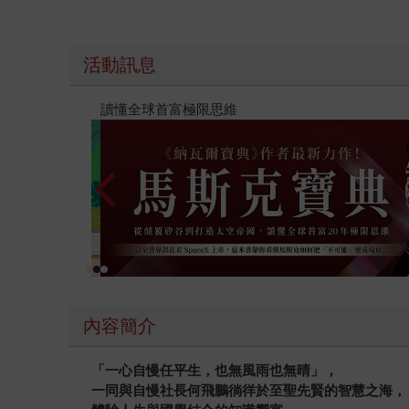
活動訊息
國（暢銷全球逾1500萬冊《鴻》最新系列作）
2026
內容簡介
「一心自慢任平生，也無風雨也無晴」，
一同與自慢社長何飛鵬徜徉於至聖先賢的智慧之海，