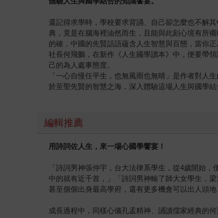
體驗人生與國學結合的知識饗宴。
還記得求學時，學校要求背誦、自己卻怎麼也不解其
典，竟是在腦海裡油然而生，且能與此刻心境有所襯
的確，中國的先賢話語蘊含人生智慧與百態，當你正
社長何飛鵬，在新作《人生國學讀本》中，便要帶領
己的為人處事態度。
「一心自慢任平生，也無風雨也無晴」是作者對人生
於至聖先賢的智慧之海，深入體驗這場人生與國學結
編輯推薦
用詩詞佐人生，來一場心國學饗宴！
「詩詞男神張仲宇，台大法律系學生，從4歲開始，
中的就有近千首，」「詩詞男神輸了師大女學生，梁
甚至個個出身最高學府，還有更多機會可以出人頭地
成長過程中，同樣心儀孔孟精神、誦讀儒家經典的何