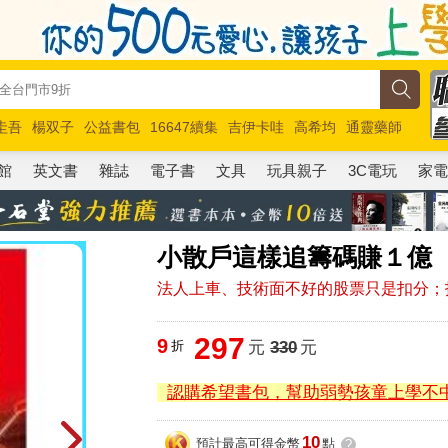
圭吾
楊双子
公益書包
16647續集
吉伊卡哇
高希均
通靈藥師
路邊攤新作
馬斯克
玩具總動員5
超慢跑
館
英文書
雜誌
電子書
文具
玩具親子
3C電玩
家
小散戶這樣追籌碼賺１億
法人上車、技術面不好的股票只是扣分；
297
9
折
元
330
元
認購希望書包，幫助弱勢孩童上學不
10
預計最高可得金幣
點
?