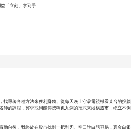
利益「立刻」拿到手
，找尋著各種方法來獲利賺錢。從每天晚上守著電視機看某台的投顧
名師的課程，冀求找到能傳授獨孤九劍的招式來縱橫股市，屹立不倒
賣動向後，我終於在股市找到一把利刃。空口說白話容易，真金白銀