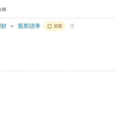
上限
理財
＞
股票/證券
追蹤
?