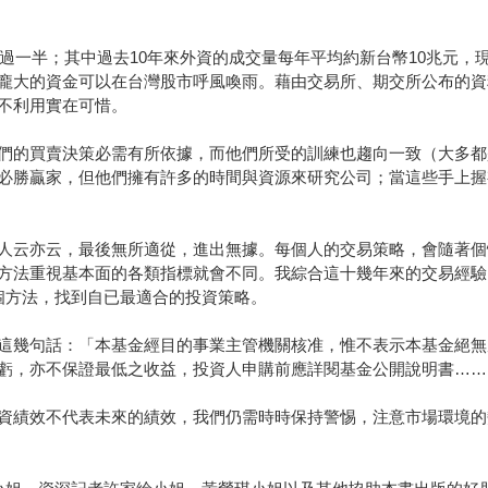
超過一半；其中過去10年來外資的成交量每年平均約新台幣10兆元，
龐大的資金可以在台灣股市呼風喚雨。藉由交易所、期交所公布的資
不利用實在可惜。
們的買賣決策必需有所依據，而他們所受的訓練也趨向一致（大多都
必勝贏家，但他們擁有許多的時間與資源來研究公司；當這些手上握
人云亦云，最後無所適從，進出無據。每個人的交易策略，會隨著個
方法重視基本面的各類指標就會不同。我綜合這十幾年來的交易經驗
個方法，找到自已最適合的投資策略。
這幾句話：「本基金經目的事業主管機關核准，惟不表示本基金絕無
虧，亦不保證最低之收益，投資人申購前應詳閱基金公開說明書……
資績效不代表未來的績效，我們仍需時時保持警惕，注意市場環境的