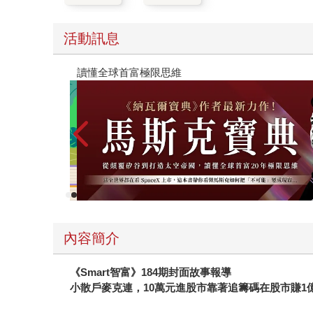
活動訊息
【父親節禮物展】5折起，滿888送88點金幣
內容簡介
《Smart智富》184期封面故事報導
小散戶麥克連，10萬元進股市靠著追籌碼在股市賺1