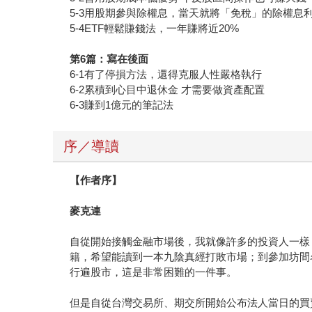
5-3用股期參與除權息，當天就將「免稅」的除權息
5-4ETF輕鬆賺錢法，一年賺將近20%
第6篇：寫在後面
6-1有了停損方法，還得克服人性嚴格執行
6-2累積到心目中退休金 才需要做資產配置
6-3賺到1億元的筆記法
序／導讀
【作者序】
麥克連
自從開始接觸金融市場後，我就像許多的投資人一樣
籍，希望能讀到一本九陰真經打敗市場；到參加坊間
行遍股市，這是非常困難的一件事。
但是自從台灣交易所、期交所開始公布法人當日的買