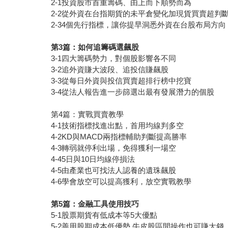
2-1投資股市首重籌碼、由上而下順勢而為
2-2從外資在台指期貨的未平倉變化加現貨買賣超判
2-34個先行指標，讓你提早洞悉外資在台股布局方向
第3篇：如何追籌碼選飆股
3-1四大籌碼勢力，對個股影響各不同
3-2追外資賺大波段、追投信賺飆股
3-3從每日外資與投信買賣超排行榜中挖寶
3-4從法人報告進一步篩選出最有發展潛力的個股
第4篇：實戰買賣教學
4-1技術指標找進出點，首用均線判多空
4-2KD與MACD兩指標輔助判斷提高勝率
4-3轉弱就停利出場，免得獲利一場空
4-45日與10日均線停損法
4-5由產業也可找法人認養的遺珠飆股
4-6學會放空可以提高獲利，放空實戰教學
第5篇：金融工具使用技巧
5-1股票期貨有低成本等5大優點
5-2善用股期成本低優勢 牛皮股區間操作也可賺大錢