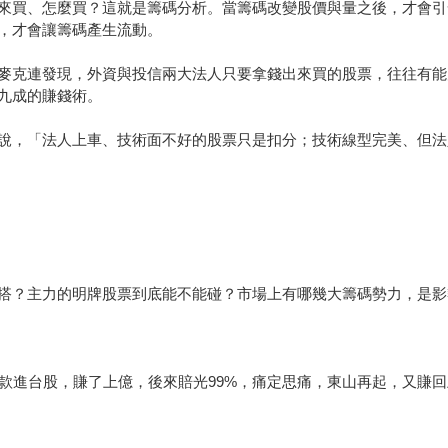
來買、怎麼買？這就是籌碼分析。當籌碼改變股價與量之後，才會引
，才會讓籌碼產生流動。
麥克連發現，外資與投信兩大法人只要拿錢出來買的股票，往往有能
九成的賺錢術。
說，「法人上車、技術面不好的股票只是扣分；技術線型完美、但法
搭？主力的明牌股票到底能不能碰？市場上有哪幾大籌碼勢力，是影
存款進台股，賺了上億，後來賠光99%，痛定思痛，東山再起，又賺