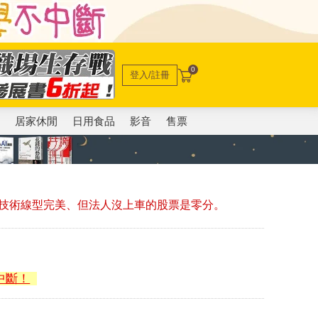
0
登入/註冊
電
居家休閒
日用食品
影音
售票
技術線型完美、但法人沒上車的股票是零分。
中斷！