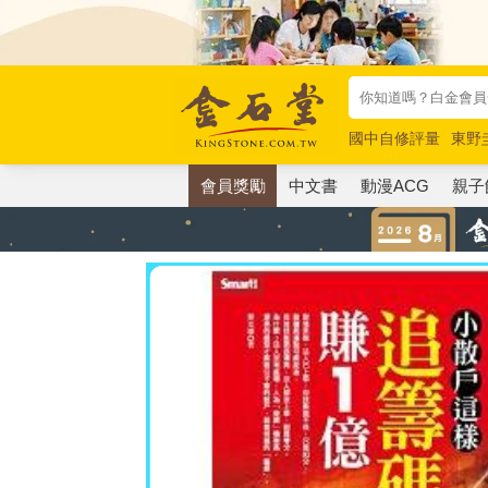
國中自修評量
東野
唯紅花綻放
奧德賽
會員獎勵
中文書
動漫ACG
親子