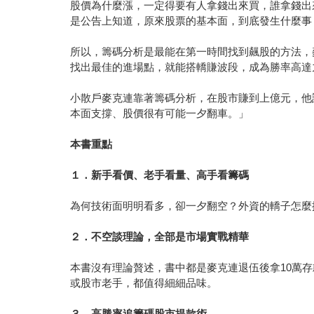
股價為什麼漲，一定得要有人拿錢出來買，誰拿錢出
是公告上知道，原來股票的基本面，到底發生什麼事
所以，籌碼分析是最能在第一時間找到飆股的方法，
找出最佳的進場點，就能搭轎賺波段，成為勝率高達
小散戶麥克連靠著籌碼分析，在股市賺到上億元，他
本面支撐、股價很有可能一夕翻車。」
本書重點
１．新手看價、老手看量、高手看籌碼
為何技術面明明看多，卻一夕翻空？外資的轎子怎麼
２．不空談理論，全部是市場實戰精華
本書沒有理論贅述，書中都是麥克連退伍後拿10萬
或股市老手，都值得細細品味。
３．高勝率追籌碼股市提款術