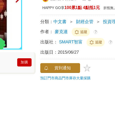
100累1點 4點抵1元
HAPPY GO享
折抵無
分類：
中文書
＞
財經企管
＞
投資
作者：
麥克連
追蹤
?
出版社：
SMART智富
追蹤
?
出版日：
2015/06/27
加購
貨到通知
預訂門市商品
門市庫存
大量採購