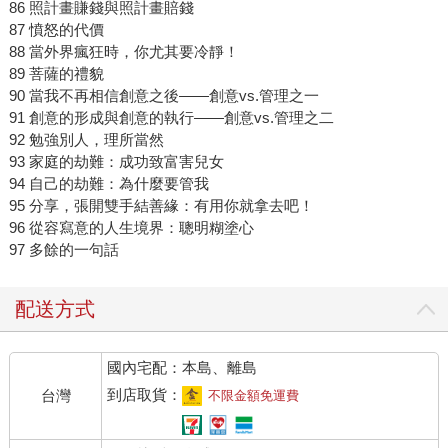
86 照計畫賺錢與照計畫賠錢
87 憤怒的代價
88 當外界瘋狂時，你尤其要冷靜！
89 菩薩的禮貌
90 當我不再相信創意之後——創意vs.管理之一
91 創意的形成與創意的執行——創意vs.管理之二
92 勉強別人，理所當然
93 家庭的劫難：成功致富害兒女
94 自己的劫難：為什麼要管我
95 分享，張開雙手結善緣：有用你就拿去吧！
96 從容寫意的人生境界：聰明糊塗心
97 多餘的一句話
配送方式
國內宅配：本島、離島
到店取貨：
台灣
不限金額免運費