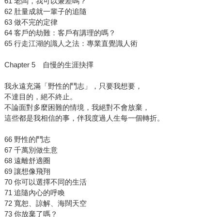
61 老闆，我可以兼差嗎？
62 肚量成就一輩子的追隨
63 做不完的定律
64 客戶的劫難：客戶有講理的嗎？
65 行走江湖的識人之法：專業直覺識人術
Chapter 5 自慢的生涯抉擇
我永遠充滿「野性的鬥志」，只要我想要，
不達目的，絕不終止。
不論面對多麼困難的情境，我絕對不會放棄，
這些都是我相信的事，伴我度過人生每一個轉折。
66 野性的鬥志
67 千萬別做生意
68 遠離舒適圈
69 讓想像飛翔
70 你可以選擇不同的生活
71 追隨內心的呼喚
72 寬恕、諒解、海闊天空
73 你放棄了嗎？