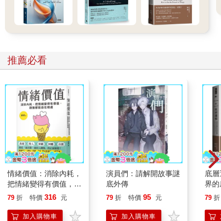
推薦必看
情緒價值：消除內耗，
演員們：請解開故事謎
底層
把情緒變得有價值，跟
底外傳
界的
誰都能自在相處
316
95
79
折
特價
元
79
折
特價
元
79
折
加入購物車
加入購物車