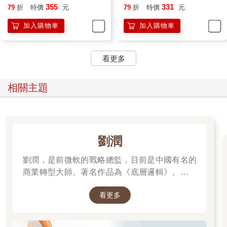
破的內心告白
355
331
79
折
特價
元
79
折
特價
元
加入購物車
加入購物車
看更多
相關主題
劉潤
劉潤，是前微軟的戰略總監，目前是中國有名的
商業轉型大師。著名作品為《底層邏輯》。唯有
透過「底層邏輯+環境變數」，才能在千變萬化
看更多
的世界中，認清所有真相！