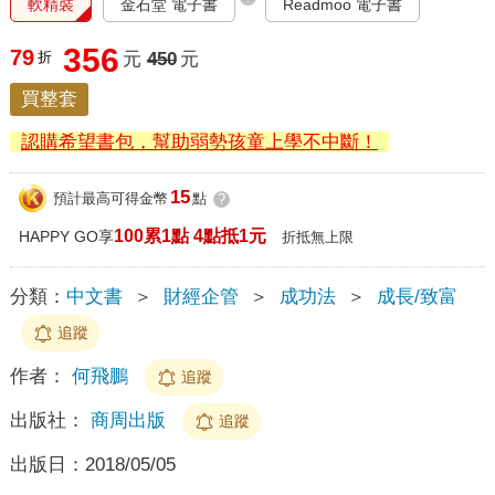
軟精裝
金石堂 電子書
Readmoo 電子書
356
79
折
元
450
元
買整套
認購希望書包，幫助弱勢孩童上學不中斷！
15
預計最高可得金幣
點
?
100累1點 4點抵1元
HAPPY GO享
折抵無上限
分類：
中文書
＞
財經企管
＞
成功法
＞
成長/致富
追蹤
作者：
何飛鵬
追蹤
出版社：
商周出版
追蹤
出版日：
2018/05/05