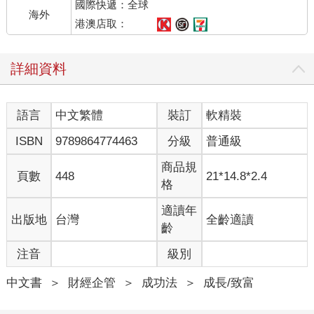
國際快遞：全球
海外
港澳店取：
詳細資料
語言
中文繁體
裝訂
軟精裝
ISBN
9789864774463
分級
普通級
商品規
頁數
448
21*14.8*2.4
格
適讀年
出版地
台灣
全齡適讀
齡
注音
級別
中文書
＞
財經企管
＞
成功法
＞
成長/致富