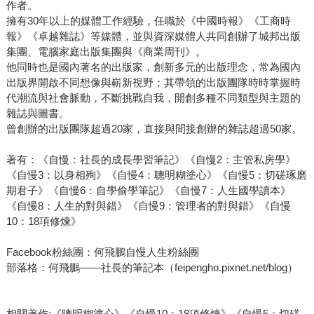
作者。
擁有30年以上的媒體工作經驗，任職於《中國時報》《工商時
報》《卓越雜誌》等媒體，並與資深媒體人共同創辦了城邦出版
集團、電腦家庭出版集團與《商業周刊》。
他同時也是國內著名的出版家，創新多元的出版理念，常為國內
出版界開啟不同想像與嶄新視野；其帶領的出版團隊時時掌握時
代潮流與社會脈動，不斷挑戰自我，開創多種不同類型與主題的
雜誌與圖書。
曾創辦的出版團隊超過20家，直接與間接創辦的雜誌超過50家。
著有：《自慢：社長的成長學習筆記》《自慢2：主管私房學》
《自慢3：以身相殉》《自慢4：聰明糊塗心》《自慢5：切磋琢磨
期君子》《自慢6：自學偷學筆記》《自慢7：人生國學讀本》
《自慢8：人生的對與錯》《自慢9：管理者的對與錯》《自慢
10：18項修煉》
Facebook粉絲團：何飛鵬自慢人生粉絲團
部落格：何飛鵬——社長的筆記本（feipengho.pixnet.net/blog）
相關著作:《聰明糊塗心》《自慢10：18項修煉》《自慢5：切磋