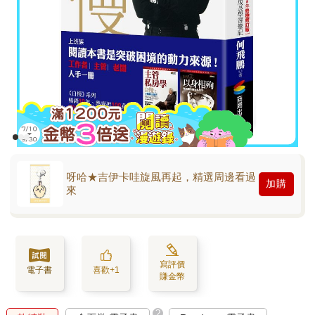
呀哈★吉伊卡哇旋風再起，精選周邊看過
加購
來
寫評價
電子書
喜歡+1
賺金幣
?