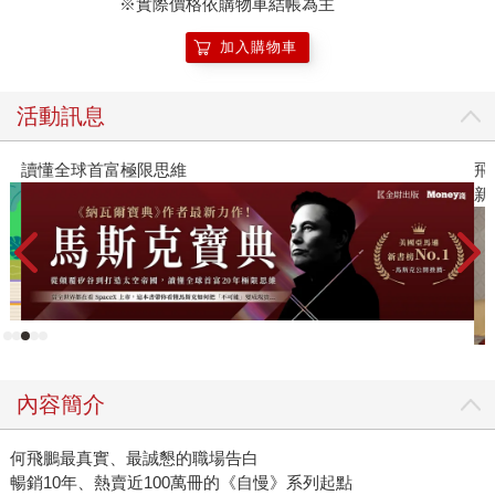
※實際價格依購物車結帳為主
加入購物車
活動訊息
讀懂全球首富極限思維
飛
新
內容簡介
何飛鵬最真實、最誠懇的職場告白
暢銷10年、熱賣近100萬冊的《自慢》系列起點