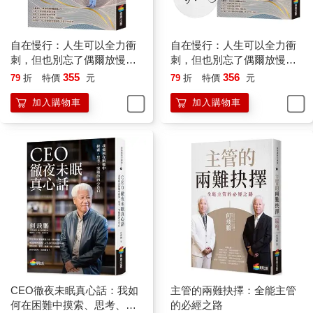
自在慢行：人生可以全力衝
自在慢行：人生可以全力衝
刺，但也別忘了偶爾放慢腳
刺，但也別忘了偶爾放慢腳
步
步（限量親簽版）
355
356
79
折
特價
元
79
折
特價
元
加入購物車
加入購物車
CEO徹夜未眠真心話：我如
主管的兩難抉擇：全能主管
何在困難中摸索、思考、突
的必經之路