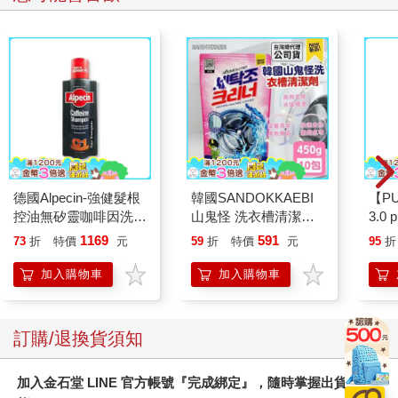
德國Alpecin-強健髮根
韓國SANDOKKAEBI
【P
控油無矽靈咖啡因洗髮
山鬼怪 洗衣槽清潔劑
3.0
凝露375ml/瓶-C1強健
450公克-10包組
黑 
1169
591
73
折
特價
元
59
折
特價
元
95
折
髮根(護髮洗髮精/男士
調理頭皮洗髮液/0矽靈
加入購物車
加入購物車
滋潤洗頭髮水/一般髮
質適用)
訂購/退換貨須知
加入金石堂 LINE 官方帳號『完成綁定』，隨時掌握出貨動