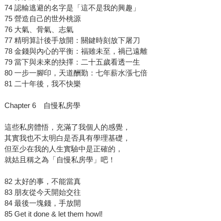
74 認輸逃避的名字是「這不是我的興趣」
75 營造自己的世外桃源
76 大氣、骨氣、志氣
77 精明算計後手放開：關鍵時刻放下屠刀
78 金錢與內心的平衡：福雖未至，禍已遠離
79 當下與未來的抉擇：二十五歲看透一生
80 一步一腳印，天道酬勤：七年薪水漲七倍
81 二十年後，我不快樂
Chapter 6 自慢私房學
這些私房體悟，充滿了我個人的感覺，
其實我也不太明白是否具有學理基礎，
但至少在我的人生實驗中是正確的，
就姑且稱之為「自慢私房學」吧！
82 太好的事，不能當真
83 朋友從今天開始交往
84 最後一塊錢，手放開
85 Get it done & let them howl!