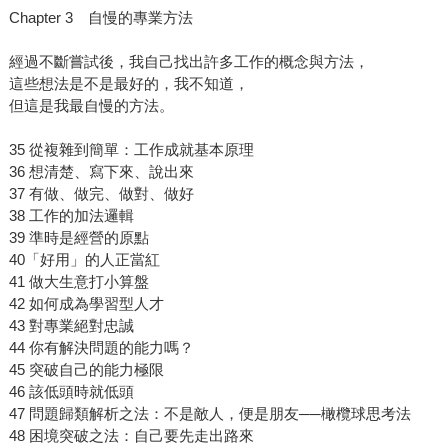
Chapter 3 自慢的專業方法
經過不斷嘗試後，我自己找出許多工作的概念與方法，
這些想法是不是最好的，我不知道，
但這是我最自慢的方法。
35 從複雜到簡單：工作成就基本原理
36 想清楚、寫下來、說出來
37 有做、做完、做對、做好
38 工作的加法邏輯
39 準時是經營的原點
40「好用」的人正當紅
41 做大生意打小算盤
42 如何成為學習型人才
43 對專業絕對忠誠
44 你有解決問題的能力嗎？
45 突破自己的能力極限
46 該低頭時就低頭
47 問題歸類解析之法：不是敵人，便是朋友──橄欖球思考法
48 困境突破之法：自己要先走出路來