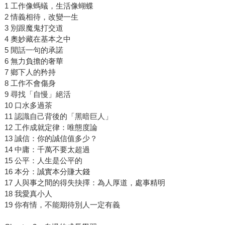
1 工作像螞蟻，生活像蝴蝶
2 情義相待，改變一生
3 別跟魔鬼打交道
4 奧妙藏在基本之中
5 閒話一句的承諾
6 無力負擔的奢華
7 鄉下人的矜持
8 工作不會傷身
9 尋找「自慢」絕活
10 口水多過茶
11 認識自己背後的「黑暗巨人」
12 工作成就定律：唯態度論
13 誠信：你的誠信值多少？
14 中庸：千萬不要太超過
15 公平：人生是公平的
16 本分：誠實本分賺大錢
17 人與事之間的得失抉擇：為人厚道，處事精明
18 我愛真小人
19 你有情，不能期待別人一定有義