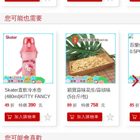
您可能也需要
Skater直飲冷水壺
穎寶蒜味花生/蒜頭味
百樂
(480ml)KITTY FANCY
(5台斤/包)
0.5
量)
390
758
49
折
特價
元
89
折
特價
元
85
折
加入購物車
加入購物車
您可能會喜歡