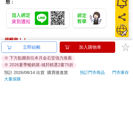
態：
提醒您！！
金石堂及銀行均不會請您操作ATM! 如接獲電話要求您前往
立即結帳
加入購物車
ATM提款機，請不要聽從指示，以免受騙上當！
※ 下方點圖前往本月金石堂強力推薦
※ 2026夏季暢銷展-城邦精選2書75折
退換貨須知：
**提醒您，鑑賞期不等於試用期，退回商品須為全新狀態**
預計 2026/08/14 出貨
購買後進貨
預訂門市商品
門市庫存
大量採購
依據「消費者保護法」第19條及行政院消費者保護處公告之
「通訊交易解除權合理例外情事適用準則」，以下商品購買
後，除商品本身有瑕疵外，將不提供7天的猶豫期：
易於腐敗、保存期限較短或解約時即將逾期。（如：生
鮮食品）
依消費者要求所為之客製化給付。（客製化商品）
報紙、期刊或雜誌。（含MOOK、外文雜誌）
經消費者拆封之影音商品或電腦軟體。