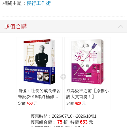
相關主題：
慢行工作術
超值合購
自慢：社長的成長學習
成為愛神之前【原創小
筆記(2018年終極修訂
說大賞首獎！】
版)
定價
450
元
定價
420
元
優惠時間：2026/07/10 ~2026/10/01
優惠組合價：
75
折
特價
653
元