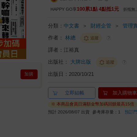
100累1點 4點抵1元
HAPPY GO享
折抵無
分類：
中文書
＞
財經企管
＞
管理
作者：
林總
追蹤
?
譯者：
江裕真
出版社：
大牌出版
追蹤
?
出版日：
2020/10/21
加購
立即結帳
加入購物車
※ 本商品會員日滿額金幣加碼回饋最高15倍
預計 2026/08/07 出貨
參考庫存量：1
預訂