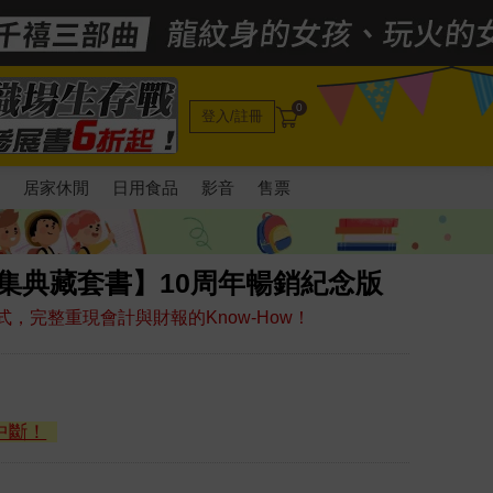
0
登入/註冊
電
居家休閒
日用食品
影音
售票
3集典藏套書】10周年暢銷紀念版
，完整重現會計與財報的Know-How！
中斷！