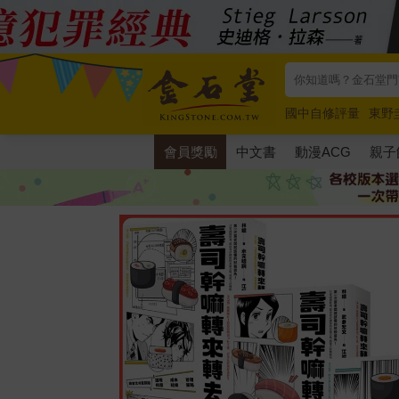
國中自修評量
東野
唯紅花綻放
奧德賽
會員獎勵
中文書
動漫ACG
親子