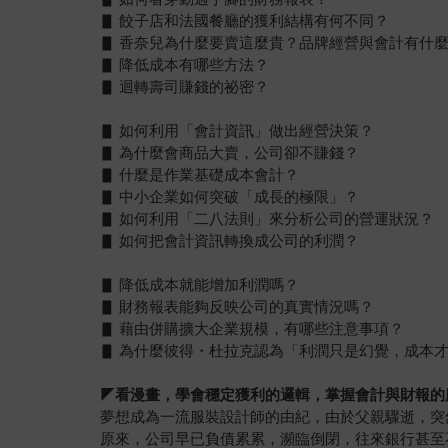
▋ 餃子店和法國餐廳的獲利結構有何不同？
▋ 香奈兒為什麼要賣這麼貴？品牌經營與會計有什
▋ 降低成本有哪些方法？
▋ 迴轉壽司賺錢的祕密？
▋ 如何利用「會計資訊」做出經營決策？
▋ 為什麼會商品大賣，公司卻不賺錢？
▋ 什麼是作業基礎成本會計？
▋ 中小企業如何突破「成長的極限」？
▋ 如何利用「二八法則」來分析公司的營運狀況？
▋ 如何把會計資訊轉換成公司的利潤？
▋ 降低成本就能增加利潤嗎？
▋ 財務報表能夠反映公司的真實情況嗎？
▋ 藉由併購擴大企業規模，有哪些注意事項？
▋ 為什麼彼得・杜拉克認為「利潤只是幻覺，成本
◤
看漫畫，學會穩定獲利的邏輯，掌握會計與財報的
夢想成為一流服裝設計師的由紀，由於父親驟逝，突
原來，公司早已負債累累，瀕臨倒閉，往來銀行甚至