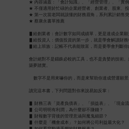
★ 內容涵蓋：「會計知識」、「經營管理」、「實
★ 不僅適用於忙碌的企業經營者、創業者、股東、
★ 第一次當老闆就該懂的財務眉角，系列累計銷售突
★ 蔡康永書單推薦
▋給創業者：會計數字如同成績單，更是達成企業願
▋給投資人：價值投資的第一步，就是學會解讀財務
▋給上班族：記帳不代表能致富，而是要學會判斷你
會計絕對不是錙銖必較的工具，也不是貪婪的技術。
築夢踏實。
數字不是用來嚇你的，而是來幫助你達成營運願景
讀完這本書，下列問題對你來說易如反掌：
▋ 財務三表「資產負債表」、「損益表」、「現金
▋ 公司明明有利潤，為什麼卻不賺錢？
▋ 財報數字背後的管理意涵與魔鬼細節？
▋ 什麼是「機會成本」？如何將公司利益最大化？
▋ 如何看穿動過手腳的財務報表？