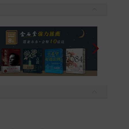
讀懂全球首富極