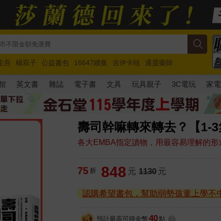
圭吾
楊双子
公益書包
16647續集
吉伊卡哇
通靈藥師
路邊攤新作
馬斯克
玩具總動員5
超慢跑
館
英文書
雜誌
電子書
文具
玩具親子
3C電玩
家
壽司幹嘛轉來轉去？【1-
各大EMBA指定讀物，用最容易理解的形式
848
75
折
元
1130
元
認購希望書包，幫助弱勢孩童上學不
40
預計最高可得金幣
點
?