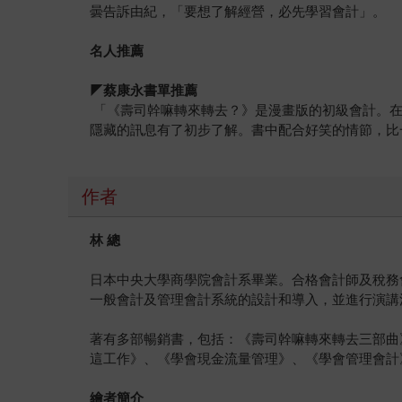
曇告訴由紀，「要想了解經營，必先學習會計」。
名人推薦
◤蔡康永書單推薦
「《壽司幹嘛轉來轉去？》是漫畫版的初級會計。在
隱藏的訊息有了初步了解。書中配合好笑的情節，比
作者
林
總
日本中央大學商學院會計系畢業。合格會計師及稅務會
一般會計及管理會計系統的設計和導入，並進行演講
著有多部暢銷書，包括：《壽司幹嘛轉來轉去三部曲
這工作》、《學會現金流量管理》、《學會管理會計》
繪者簡介