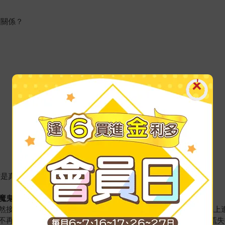
麼關係？
才是真實」？
魔鬼細節
然接下服飾公司「HANNA」社長一職。對經營毫無觀念的她，馬上
不再提供融資，並要求由紀重整組織，以一年為限還清貸款。驚慌失