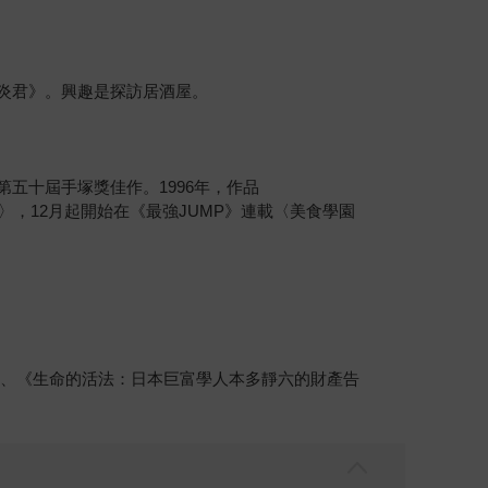
者傳陽炎君》。興趣是探訪居酒屋。
第五十屆手塚獎佳作。1996年，作品
醒來後〉，12月起開始在《最強JUMP》連載〈美食學園
》、《生命的活法：日本巨富學人本多靜六的財產告