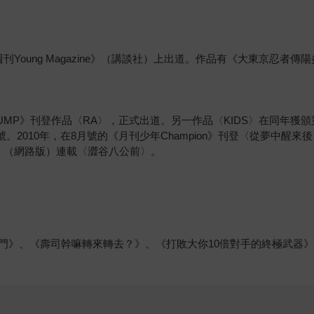
在《週刊Young Magazine》（講談社）上出道。作品有《大東京忍
JUMP》刊登作品〈RA〉，正式出道。另一作品〈KIDS〉在同年獲頒
》增刊號。2010年，在8月號的《月刊少年Champion》刊登〈從夢中
MIC》（網路版）連載〈澀谷八公前〉。
門》、《壽司幹嘛轉來轉去？》、《打敗大你10倍對手的終極武器