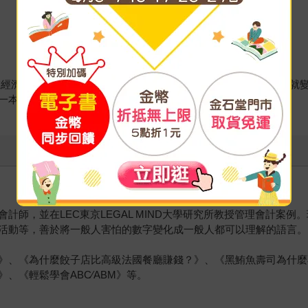
經濟不景氣的時代，創業者激增，如何將進貨轉換為現金的概念就
一本正統的初級會計更容易閱讀，這麼好的書，真是大大推薦！」
計師，並在LEC東京LEGAL MIND大學研究所教授管理會計案
活動等，善於將一般人害怕的數字變化成一般人都可以理解的語言。
》、《為什麼餃子店比高級法國餐廳賺錢？》、《黑鮪魚壽司為什麼
、《輕鬆學會ABC∕ABM》等。