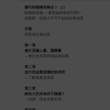
壽司幹嘛轉來轉去？（1）
財報快易通──夢想如何創造利潤？
創業家、投資人不可不知的財務知識
序幕
突然就任為社長
第一章
會計是騙人畫、隱藏畫
→會計的本質與損益表結構
第二章
提升現金製造機的效率吧
→了解資產負債表
第三章
鮪魚大肚肉為何不賺錢？
→何謂「現金流量管理」
第四章