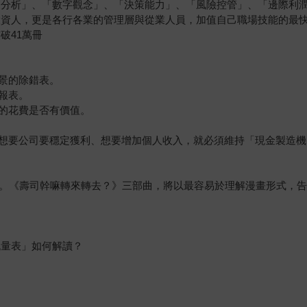
例分析」、「數字觀念」、「決策能力」、「風險控管」、「邊際利
投資人，更是各行各業的管理層與從業人員，加值自己職場技能的最
破41萬冊
景的除錯表。
報表。
的花費是否有價值。
想要公司要穩定獲利、想要增加個人收入，就必須維持「現金製造機
。《壽司幹嘛轉來轉去？》三部曲，將以最容易於理解漫畫形式，告
流量表」如何解讀？