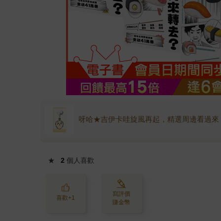
呀哈★吉伊卡哇旋風再起，精選周邊看過來
★
2
個人喜歡
寫評價
喜歡+1
賺金幣