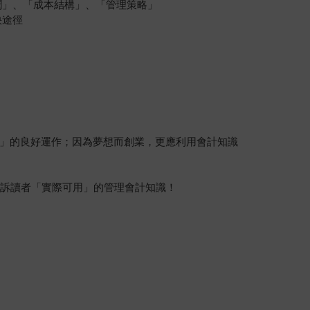
潤」、「成本結構」、「管理策略」
快途徑
」的良好運作；因為夢想而創業，更應利用會計知識
訴讀者「實際可用」的管理會計知識！