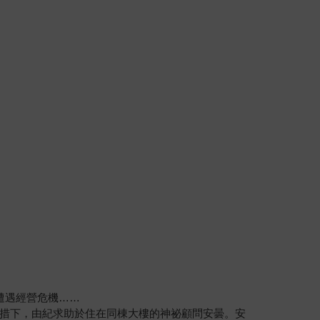
遭遇經營危機……
措下，由紀求助於住在同棟大樓的神祕顧問安曇。安