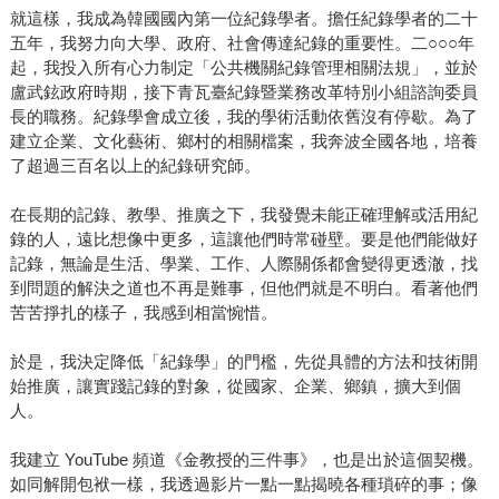
就這樣，我成為韓國國內第一位紀錄學者。擔任紀錄學者的二十
五年，我努力向大學、政府、社會傳達紀錄的重要性。二○○○年
起，我投入所有心力制定「公共機關紀錄管理相關法規」，並於
盧武鉉政府時期，接下青瓦臺紀錄暨業務改革特別小組諮詢委員
長的職務。紀錄學會成立後，我的學術活動依舊沒有停歇。為了
建立企業、文化藝術、鄉村的相關檔案，我奔波全國各地，培養
了超過三百名以上的紀錄研究師。
在長期的記錄、教學、推廣之下，我發覺未能正確理解或活用紀
錄的人，遠比想像中更多，這讓他們時常碰壁。要是他們能做好
記錄，無論是生活、學業、工作、人際關係都會變得更透澈，找
到問題的解決之道也不再是難事，但他們就是不明白。看著他們
苦苦掙扎的樣子，我感到相當惋惜。
於是，我決定降低「紀錄學」的門檻，先從具體的方法和技術開
始推廣，讓實踐記錄的對象，從國家、企業、鄉鎮，擴大到個
人。
我建立 YouTube 頻道《金教授的三件事》，也是出於這個契機。
如同解開包袱一樣，我透過影片一點一點揭曉各種瑣碎的事；像