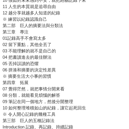
10 假如對未來感到不安，就把經驗記錄下來
11 人生的本質就是追尋自由
12 越分享就越多人知道的紀錄
※ 練習以紀錄認識自己
第二部 巨人的摘要法與分類法
第三章 專注
01記錄高手不會寫太多
02 留下重點，其他全丟了
03 不能理解的就不是自己的
04 把書讀進去的最佳辦法
05 丟掉誤讀的恐懼
06 拼湊和摘要的決定性差異
※ 摘要生活大小事的習慣
第四章 拓展
07 覺得茫然，就把事情分開來看
08 分類，就能看見煩惱的解答
09 筆記在同一個地方，然後分開整理
10 如何整理堆積如山的紀錄，讓它起死回生
※ 令人開心記錄的幾種工具
第三部 巨人的五種記錄法
Introduction 記錄、再記錄、持續記錄