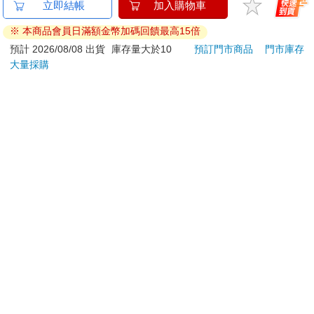
金石堂及銀行均不會請您操作ATM! 如接獲電話要求您前往
師在課堂上說過的話，依舊是徒勞無功。人對於語言的理解遠比
ATM提款機，請不要聽從指示，以免受騙上當！
文字更強，可惜老是本末倒置。
退換貨須知：
為什麼該寫摘要
**提醒您，鑑賞期不等於試用期，退回商品須為全新狀態**
依據「消費者保護法」第19條及行政院消費者保護處公告之
假如上課時用心筆記，內容卻像別人寫的一樣新鮮；讀完書做了
「通訊交易解除權合理例外情事適用準則」，以下商品購買
筆記，內容卻彷彿不曾看過一樣陌生，如此認真筆記究竟是為了
後，除商品本身有瑕疵外，將不提供7天的猶豫期：
什麼？
易於腐敗、保存期限較短或解約時即將逾期。（如：生
有些人正好相反，他們從不筆記，把心力全放在聽講，我覺得這
樣反而比較好。從眾多內容中挑出重點來筆記，做這件事才有意
鮮食品）
義。畢竟抄下一堆筆記，難保不會反客為主，失去焦點。
依消費者要求所為之客製化給付。（客製化商品）
若是細數我們一星期當中經歷的、聽到的、感受到的東西，會有
報紙、期刊或雜誌。（含MOOK、外文雜誌）
多少呢？按照細分的程度來說，少則一百至兩百個，多則一萬至
經消費者拆封之影音商品或電腦軟體。
兩萬個左右。即使我們想掌握全部的資訊，也不可能完全記下
非以有形媒介提供之數位內容或一經提供即為完成之線
來。因此，「摘要」是不可或缺的。
上服務，經消費者事先同意始提供。（如：電子書、電
摘要是壓縮記憶、重新創造的行為。舉例來說，昨天你走在路
子雜誌、下載版軟體、虛擬商品…等）
上，看見樹葉在風中不停搖擺。當下，你忽然感覺到「樹葉好像
已拆封之個人衛生用品。（如：內衣褲、刮鬍刀、除毛
在說話」。假如要記錄這件事，你會寫些什麼呢？想必有人會
刀…等）
寫：「我看見樹葉在風中不停搖擺，似乎在說著什麼。」然而，
若非上列種類商品，均享有到貨7天的猶豫期（含例假
身為紀錄學者的我會寫：「樹葉的細語。」