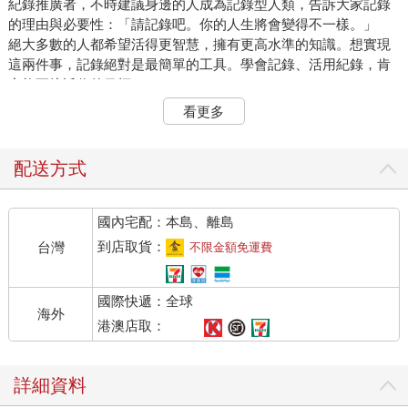
紀錄推廣者，不時建議身邊的人成為記錄型人類，告訴大家記錄
的理由與必要性：「請記錄吧。你的人生將會變得不一樣。」
絕大多數的人都希望活得更智慧，擁有更高水準的知識。想實現
這兩件事，記錄絕對是最簡單的工具。學會記錄、活用紀錄，肯
定能更接近你的目標。
記錄之於各種成就都是不可或缺，無論是提高學習成效，還是規
看更多
畫未來、讓人生變得積極進取。記錄的優點多得說不完，我就先
拿最普遍的兩個優點來說明。
1.記錄讓人持續成長
配送方式
從出生到死去的那一刻，人類都在成長。這裡說的成長是持續累
積知識與智慧，同時不停拓展自己。停止成長的人不會有未來，
國內宅配：本島、離島
所以我們總是在不知不覺中渴望著成長。
人類成長的方法大致可分為兩種，其一是從外界獲得成長，其一
到店取貨：
台灣
不限金額免運費
是從內在得到發展。同時利用這兩種方法，就能產生加乘效果，
達到真正的突破。
國際快遞：全球
記錄的型態也差不多，同樣是透過兩種方法進化而來。第一種型
海外
態是蒐集外來的無數知識與非知識資訊，然後挑出重點，留存重
港澳店取：
要的資訊當作紀錄。第二種型態則是藉由記錄，展現內在深處的
潛力。換句話說，就是透過閱讀、看影片、對話等行為，累積內
詳細資料
在的知識，再以記錄的型態呈現出來。這兩種記錄型態像齒輪一
樣相互齧合時，就會提升效果，使你活得充滿智慧。