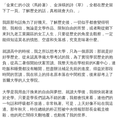
「金東仁的小說《馬鈴薯》、金洙暎的詩《草》，全都在歷史留
下了一頁。了解歷史的話，真相就會大白。」
我跟那句話角力了好幾天。了解歷史後，一切似乎都會變得明
朗。我相信，無論是文學作品、限制自由的宵禁，或者剛從鄉下
來到九老工業園區的女工人生，只要從歷史的角度去觀察，一定
能得知這莫名的憤怒、空虛和失落感，究竟意味著什麼。
就讀高中的時候，我之所以想考大學，只為一個原因：那就是好
好學歷史。從未認真準備大學考試的我，為了實現學習歷史的抱
負，從高二暑假開始伏案苦讀。我整天泡在學校前的K書中心，連
吃飯和睡覺都沒有離開，想盡辦法補足先前的進度。得益於那段
時間的苦讀，我在班上的排名原本落在中間程度，後來卻考上了
首爾大學的人文學院。
大學是我用血汗換來的自由與夢想。就讀大學後，我很快就著迷
於史學。只要是學長們認為不錯的書，我都會找來看，連他們的
一句話和呼吸都不放過，非常執著。可是，上天好像不站在我這
邊。那年秋天，時任總統的朴正熙被中央情報部部長金載圭槍
殺，他的死亡鬧得天翻地覆，也動搖了我的世界。