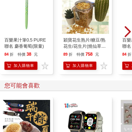
第一，為了不記某件事所做的筆記。
第二，不經思考的筆記。
第三，未重複利用的筆記。
就像前面說的，為了不記某件事所做的筆記，無法在腦海中占有
一席之地。而不經思考的筆記，難以消化成自己的東西，與複製
貼上並無二致，根本不會留下印象（在後續的章節，我將會告訴
百樂果汁筆0.5 PURE
穎寶花生熟片/糖豆/熟
百樂果
各位如何把筆記消化成自己的東西）。最後一種則是不再查看的
聯名 麝香葡萄(限量)
花生/花生片(燒仙草花
聯名
筆記，寫過就丟的不能算是紀錄。假使記錄的出發點是整理資
生)-5台斤
38
758
訊，將其內化成自己的東西，終點就是要隨時回顧它。簡而言
84
折
特價
元
89
折
特價
元
84
折
之，就是要重新拿出來確認。
加入購物車
加入購物車
這樣說來，究竟該如何筆記才能記住一件事呢？我的建議是：
「記錄，然後覆誦出來」，不妨就稱其為記錄型人類的記憶方法
吧。
您可能會喜歡
記憶，越淬鍊越恆久。倘若解讀一件事是記憶的開端，寫筆記就
是記憶的第一次淬鍊，回顧筆記是記憶的第二次淬鍊。第三次，
也就是最後一次淬鍊，則是用言語和文字重新表述。完成三次淬
鍊後，我們就會牢牢記住這件事。
「記錄，然後覆誦出來」是記住一件事的最佳方法。無論是讀
書、工作、日常生活都無所謂，只要透過紀錄盡量保留記憶，未
來不管做什麼，都有機會發揮驚人的實力。