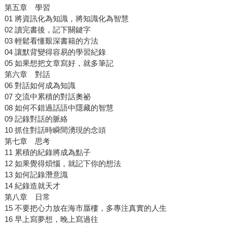
第五章 學習
01 將資訊化為知識，將知識化為智慧
02 讀完書後，記下關鍵字
03 輕鬆看懂艱深書籍的方法
04 讓默背變得容易的學習紀錄
05 如果想把文章寫好，就多筆記
第六章 對話
06 對話如何成為知識
07 交流中累積的對話奧祕
08 如何不錯過話語中隱藏的智慧
09 記錄對話的脈絡
10 抓住對話時瞬間湧現的念頭
第七章 思考
11 累積的紀錄將成為點子
12 如果覺得煩惱，就記下你的想法
13 如何記錄潛意識
14 紀錄造就天才
第八章 日常
15 不要把心力放在海市蜃樓，多專注真實的人生
16 早上寫夢想，晚上寫過往