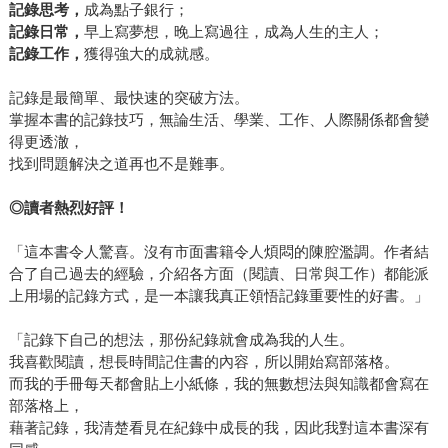
記錄思考，
成為點子銀行；
記錄日常，
早上寫夢想，晚上寫過往，成為人生的主人；
記錄工作，
獲得強大的成就感。
記錄是最簡單、最快速的突破方法。
掌握本書的記錄技巧，無論生活、學業、工作、人際關係都會變
得更透澈，
找到問題解決之道再也不是難事。
◎讀
者熱烈好評！
「這本書令人驚喜。沒有市面書籍令人煩悶的陳腔濫調。作者結
合了自己過去的經驗，介紹各方面（閱讀、日常與工作）都能派
上用場的記錄方式，是一本讓我真正領悟記錄重要性的好書。」
「記錄下自己的想法，那份紀錄就會成為我的人生。
我喜歡閱讀，想長時間記住書的內容，所以開始寫部落格。
而我的手冊每天都會貼上小紙條，我的無數想法與知識都會寫在
部落格上，
藉著記錄，我清楚看見在紀錄中成長的我，因此我對這本書深有