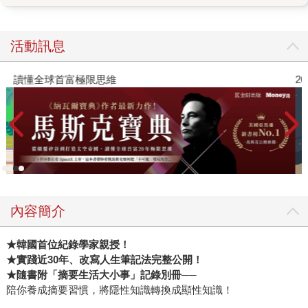
負責任的，到最後疲於奔命、精疲力竭，決定一走了之。無
論哪一種，都是企業很大的損失。 在書中，馬丁教授展現了
他的特長：一方面深具學理知識，另一方面對企業實況有獨
活動訊息
到的觀察。雖然他沒有博士學位，但卻能當上多倫多大學羅
特曼管理學院院長，還靠著非學院派的理論「整合思維」
讀懂全球首富極限思維
2
（integrative thinking），在2017年拿下「Thinkers 50全球最
具影響力的管理思想家」榜首。在這之前，只有現代管理學
之父彼得‧杜拉克、競爭力大師麥可‧波特，和破壞式創新始祖
克里斯汀生獲此殊榮。 這也是為什麼，無論在美國或亞洲馬
丁都有廣大讀者的原因。他在《哈佛商業評論》以及台灣
《ＥＭＢＡ》雜誌上的專欄，長期受到讀者歡迎，於是當我
們在國際版權清單上，看到這本《A New Way to Think》的
內容簡介
出版訊息時，第一時間就找了書稿來看。 果然，沒有讓人失
望！這本書集結了他多年來陸續發表在《哈佛商業評論》上
★韓國首位紀錄學家親授！
備受肯定的好文，共有十四堂課，分別針對當前企業心中最
★實踐近30年、改寫人生筆記法完整公開！
大的痛點，一一破解。 比方說，整本書開宗明義，就提醒企
★
隨書附「摘要生活大小事」記錄別冊
──
業不要搞錯了競爭的對象。很多企業都誤以為，A公司是跟B
陪你養成摘要習慣，將隱性知識轉換成顯性知識！
公司競爭，例如Toyota是跟Honda競爭，波音是跟空中巴士