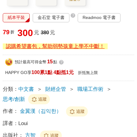
?
紙本平裝
金石堂 電子書
Readmoo 電子書
300
79
折
元
380
元
認購希望書包，幫助弱勢孩童上學不中斷！
15
預計最高可得金幣
點
?
100累1點 4點抵1元
HAPPY GO享
折抵無上限
分類：
中文書
＞
財經企管
＞
職場工作術
＞
思考/創新
追蹤
作者：
金翼漢（김익한）
追蹤
譯者：
Loui
出版社：
方智
追蹤