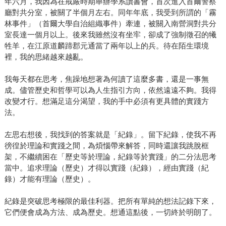
年六月，我因為在戒嚴時期舉辦學系讀書會，首次進入首爾警察
廳對共分室，被關了半個月左右。同年年底，我受到所謂的「霧
林事件」（首爾大學自治組織事件）牽連，被關入南營洞對共分
室長達一個月以上。後來我雖然沒有坐牢，卻成了強制徵召的犧
牲羊，在江原道麟蹄郡元通當了兩年以上的兵。待在陌生環境
裡，我的思緒越來越亂。
我每天都在思考，焦躁地想著為何讀了這麼多書，還是一事無
成。儘管歷史和哲學可以為人生指引方向，依然遠遠不夠。我得
改變才行。想滿足這分渴望，我的手中必須有更具體的實踐方
法。
左思右想後，我找到的答案就是「紀錄」。留下紀錄，使我不再
徬徨於理論和實踐之間，為煩惱帶來解答，同時還讓我跳脫框
架，不繼續困在「歷史等於理論，紀錄等於實踐」的二分法思考
當中。追求理論（歷史）才得以實踐（紀錄），經由實踐（紀
錄）才能有理論（歷史）。
紀錄是突破思考極限的最佳利器。把所有單純的想法記錄下來，
它們便會成為方法、成為歷史。想通這點後，一切終於明朗了。