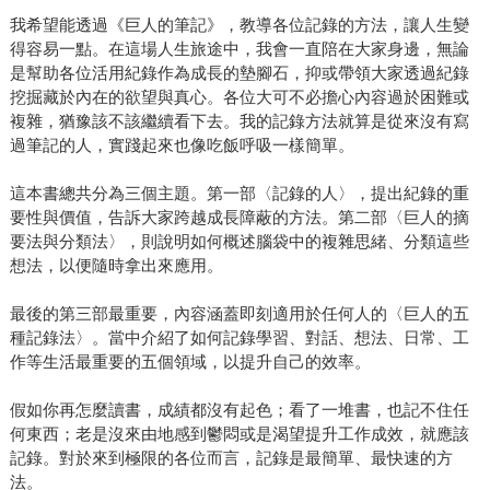
我希望能透過《巨人的筆記》，教導各位記錄的方法，讓人生變
得容易一點。在這場人生旅途中，我會一直陪在大家身邊，無論
是幫助各位活用紀錄作為成長的墊腳石，抑或帶領大家透過紀錄
挖掘藏於內在的欲望與真心。各位大可不必擔心內容過於困難或
複雜，猶豫該不該繼續看下去。我的記錄方法就算是從來沒有寫
過筆記的人，實踐起來也像吃飯呼吸一樣簡單。
這本書總共分為三個主題。第一部〈記錄的人〉，提出紀錄的重
要性與價值，告訴大家跨越成長障蔽的方法。第二部〈巨人的摘
要法與分類法〉，則說明如何概述腦袋中的複雜思緒、分類這些
想法，以便隨時拿出來應用。
最後的第三部最重要，內容涵蓋即刻適用於任何人的〈巨人的五
種記錄法〉。當中介紹了如何記錄學習、對話、想法、日常、工
作等生活最重要的五個領域，以提升自己的效率。
假如你再怎麼讀書，成績都沒有起色；看了一堆書，也記不住任
何東西；老是沒來由地感到鬱悶或是渴望提升工作成效，就應該
記錄。對於來到極限的各位而言，記錄是最簡單、最快速的方
法。