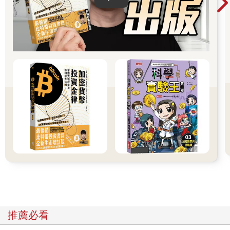
節，便把記在腦海中的重點寫在便條紙上。讀完一整本書後，再
把事先記下來的東西謄到筆記本，並且加上自己的想法。若有必
要，也會調整重點順序。
起初，這麼做並不是為了提升學習效率，單純是覺得都這麼努力
讀書了，卻一下就忘光光實在太可惜，才會出於本能開始記錄，
想把知識保留在腦海裡。這麼做雖然比以前耗時許多，但真的學
得到東西。
令人訝異的不只這點。過了三到四天後，記錄時間明顯縮短。再
過一陣子，連讀書的時間都變短了。我並未改變讀書的方式，只
是善用紀錄來打通脈絡，書自然讀得比較快。
就算不讀書或上課，我們照樣可以從生活經驗獲得各種收穫。世
界上滿是知識、資訊與靈感，但我們往往與之擦肩而過，或者沒
有好好抓緊它們。
這絕不是因為你頭腦不好，而是因為大腦容量有限。大腦無法記
住所有的資訊，所以將記憶分為兩種：很快就忘了的短期記憶和
長久保存的長期記憶。
重要的是，紀錄可以幫我們把吸收的知識分類到長期記憶中，緊
緊抓住那些我們錯過或放開的東西。為了記下學過的內容，我們
得保持高度專注。做到①專注閱讀②仔細思考後記錄下來③多次
推薦必看
回顧紀錄，讓大腦認知到這個知識必須放在長期記憶。
我們每天接觸到的龐大知識最終幾乎全都消散而去，不覺得可惜