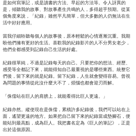
是如何寫筆記，或是讀書的方法、早起的方法等。令人訝異的
是，傾聽我的故事、對故事產生共鳴的人，多得超乎預期。從某
個角度來說，「紀錄」雖然平凡簡單，但大多數的人仍無法在生
活中好好應用。
當我仔細聆聽每個人的故事後，原本輕鬆的心情逐漸沉重。我期
盼他們擁有更好的生活。喜歡我的紀錄影片的人不分男女老少，
他們全都感受到記錄自己生活的好處。
紀錄很單純，不過是記錄每天的自己。只要把你的想法、經歷、
感受等全都記下來，就能得知自己最重視的是哪些東西。統整它
們後，留下來的就是紀錄。留下紀錄，人生就會變得容易。曾視
為問題的事情從此沒什麼大不了，煩惱也都會迎刃而解。
「侏儒站在巨人的肩膀上，就能看得比巨人更遠。」
紀錄亦然。縱使現在是侏儒，累積許多紀錄後，我們可以站在上
面，遙望更遠的地方。如果把自己留下來的紀錄當成墊腳石，便
能站到最高點，成為巨人。我把書名定為《巨人的筆記》，正是
出於這個原因。