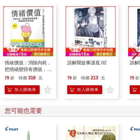
嗎？比起可惜，你應該感到警惕，畢竟我們每天都在錯過成長的
機會。如果想攝取豐富的知識，就不能只是囫圇吞棗。唯有好好
消化這些知識，它才會成為你的血肉。
記錄型人類的記憶方法：「記錄，然後覆誦出來」
有些人說：「我很認真做筆記，但還是記不住。」無論多認真筆
記、仔細畫下重點，依舊記不住學習內容，多半是因為錯誤的筆
記習慣。
情緒價值：消除內耗，
請解開故事謎底 02
請解
我想問各位，你為什麼做筆記？大部分的人應該都是為了記住某
把情緒變得有價值，跟
件事才這麼做。可是務必留意，一旦你產生了「先筆記下來，之
誰都能自在相處
316
213
79
折
特價
元
79
折
特價
元
79
折
後再看」的想法，這個筆記將會在無意間被你推到記憶的角落。
要是很難理解的話，再問各位另一個問題。你記得幾組電話號
加入購物車
加入購物車
碼？除了自己的電話號碼以外，還記得誰的？很多人甚至沒想過
要背下電話號碼。智慧型手機尚未普及的年代，我們記得的電話
號碼非常多。然而，現在可以把號碼全都存在手機裡，默背顯得
您可能也需要
沒有必要。將記憶託付給筆記，也是同樣的道理。
想不起來某件事就直接查看筆記的做法，不外乎是紀錄的次要功
能。假如你下意識依賴這點，不再自主記憶，記性就會越來越
差。列舉幾項對記憶造成不良影響的錯誤筆記習慣如下。