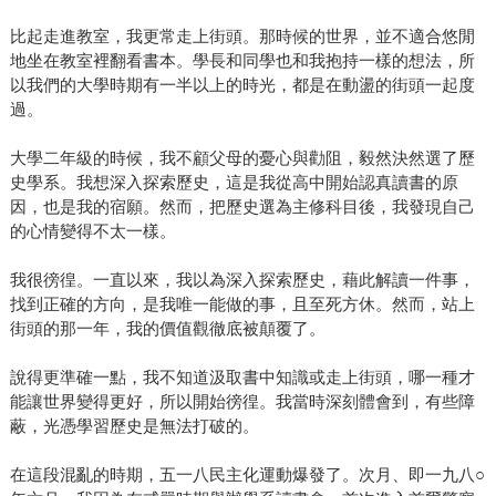
比起走進教室，我更常走上街頭。那時候的世界，並不適合悠閒
地坐在教室裡翻看書本。學長和同學也和我抱持一樣的想法，所
以我們的大學時期有一半以上的時光，都是在動盪的街頭一起度
過。
大學二年級的時候，我不顧父母的憂心與勸阻，毅然決然選了歷
史學系。我想深入探索歷史，這是我從高中開始認真讀書的原
因，也是我的宿願。然而，把歷史選為主修科目後，我發現自己
的心情變得不太一樣。
我很徬徨。一直以來，我以為深入探索歷史，藉此解讀一件事，
找到正確的方向，是我唯一能做的事，且至死方休。然而，站上
街頭的那一年，我的價值觀徹底被顛覆了。
說得更準確一點，我不知道汲取書中知識或走上街頭，哪一種才
能讓世界變得更好，所以開始徬徨。我當時深刻體會到，有些障
蔽，光憑學習歷史是無法打破的。
在這段混亂的時期，五一八民主化運動爆發了。次月、即一九八○