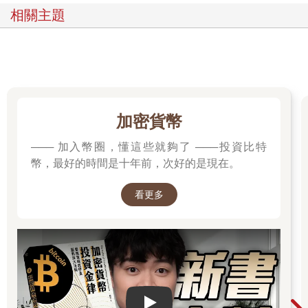
實不簡單，你必須再三體驗紀錄的各種功效，包含前述的成長與
相關主題
自由，而且至少維持半年以上。
知道方法卻不實踐，什麼都不會改變。最愚蠢的期待，莫過於以
為自己領悟了就會改變。現在的你，充其量只能算是站在起跑線
上。成就，是身體記憶與實現勇氣的產物。養成習慣、持續實
踐，從過程中獲得一點快樂，才能走上成功的道路。別再錯過找
上門的機會，讓自己獲得成長與自由吧。
加密貨幣
抓住消散的知識
─── 加入幣圈，懂這些就夠了 ───投資比特
這是四十年前的事了。退伍後，我決定重回校園。復學前三個
幣，最好的時間是十年前，次好的是現在。
月，我每天花十八個小時讀書，努力想追上落後的進度。各位想
想，一天花十八個小時讀書，有可能一無所獲嗎？第一個星期可
看更多
說收穫良多，我讀完了十五篇左右的論文，也看完了兩本書。
但問題是，以這種方式學到的東西無法長久。幾天後，我逐漸淡
忘看過的內容，最終忘得一乾二淨。儘管我不斷把知識填進腦
海，它們還是像竹籃裡的水一樣嘩嘩流乾。
那時我才意識到，即使動作會變得比較慢，還是要充分利用時
間，好好把東西記起來。於是，我開始記錄。閱讀論文或書籍
時，我都會標記重點，在空白處寫上關鍵字。每次結束一個章
Play video