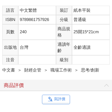
2.記錄讓人得以主導人生
語言
中文繁體
裝訂
紙本平裝
成為人生的主人，無異於獲得自由人生。初聞這句話，頃刻間可
能很難理解。誠如前述，紀錄是統整之後留下來的東西。把自由
ISBN
9789861757926
分級
普通級
四散的東西聚集起來，賦予秩序的行為，難道不會和自由差太多
嗎？從結論來看的話，絕對不會。我推薦各位的記錄方法，將帶
商品規
頁數
240
25開15*21cm
領你們邁向自由人生，我也是因為這樣才開始記錄。
格
試想你正站在一個凌亂不堪的房間。此時，你急需確認一本書的
內容，卻怎樣都找不到那本書。書桌放滿了書，床上雜物堆積如
適讀年
出版地
台灣
全齡適讀
山，你得從一團混亂中慢慢尋找才行。假如房間整理妥當，根本
齡
不需要浪費珍貴的時間找它。但現在，你甚至有可能找不到。
注音
級別
讓我來問問各位，哪一種情況比較自由呢？秩序之所以能讓我們
獲得真正的自由，原因就在於可以減少無謂的瑣事，讓你自行打
中文書
＞
財經企管
＞
職場工作術
＞
思考/創新
造人生，做自己想做的事情。身處混亂之中的人，絕對無法獲得
自由。
紀錄等同於整理好凌亂不堪的房間，打造隨時都能自由活動的專
商品評價
屬空間。若是能將腦海中的房間整理乾淨，把想法好好收集起
來，方便有需要時隨時取用，想必會過得很自由吧。因此，我總
是對人說：「想活得自由，就記錄吧。」
寫評價
奉勸各位一定要成為記錄型人類（接下來我仍會一直提到這
點），以利每天持續成長，獲得自由的人生。成為記錄型人類其