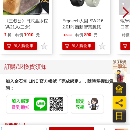
記錄高手不會寫太多
當我說自己是紀錄學者時，大部分的人都會認為我是那種成天在
《三叔公》日式晶冰粽
Ergotech人因 SW216
蝦米
筆記本寫滿文字的人。他們的腦海中浮現的，想必是從早到晚仔
(共21入/三盒)
2.01吋衡動智慧腕錶
口罩
細記錄、統整生活大小事的人。事實上，這種想法半對半錯。
1010
890
7
折
特價
元
特價
元
特價
1590
我會記錄一整天發生的事情，像是今天該做的事、閒暇時的娛
樂、與別人的對話、我的情緒，甚至做了哪些家事。只不過，並
加入購物車
加入購物車
不會一字不漏地把工作內容或對話等「照樣」寫下來。
許多人聽到別人叫他們記錄，都誤以為要像速記員那樣，記下全
部的事情。如果叫他們邊閱讀邊筆記，紀錄甚至會厚得和一本書
訂購/退換貨須知
沒兩樣。另外，若叫他們讀二十頁左右時記錄一下，他們記錄這
二十頁所耗費的時間，和閱讀時間差不多。光聽我這麼說，就覺
加入金石堂 LINE 官方帳號『完成綁定』，隨時掌握出貨動
得喘不過氣吧。這無非是讓人放棄記錄的捷徑。
會
態：
邊上課邊記錄也是大同小異。儘管你悉數記下老師所說，依舊記
不住課堂的內容，實在冤枉。
員
線上課程亦然。各位應該都有過暫停影片、認真抄筆記、繼續播
放，或者錯過某些段落時，倒帶重看的經驗吧？如果一直執著於
日
筆記，絕對很難專心上課。
更何況，你之後會複習筆記嗎？我想不會吧。即使真的想複習，
提醒您！！
筆記內容這麼多，什麼時候才看得完？哪怕是看完了，想不起老