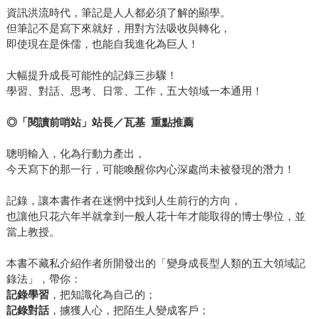
在競爭。但是馬丁教授說，錯了，真正在競爭的是產品跟服
資訊洪流時代，筆記是人人都必須了解的顯學。
務，是Camry跟Accord在競爭，是B737跟A320在競爭等等，
但筆記不是寫下來就好，用對方法吸收與轉化，
把焦點放在終端產品跟服務，你才能打動你的消費者。 還
即使現在是侏儒，也能自我進化為巨人！
有，很多企業想盡辦法要打造出完美的、讓消費者心動的產
大幅提升成長可能性的記錄三步驟！
品，但馬丁說，如果可以提供完美產品當然很好，但其實更
學習、對話、思考、日常、工作，五大領域一本通用！
重要的，是打造出讓消費者「習慣」的產品。消費者「比你
想像的更懶惰、更不喜歡思考、更不喜歡新的刺激」，消費
◎「閱讀前哨站」站長／瓦基 重點推薦
者想要的是讓他熟悉、讓他習慣、讓他不經思考就能信任的
產品。所謂「忠誠」的顧客，說穿了其實就是「習慣」你家
聰明輸入，化為行動力產出，
產品或服務的顧客。 難怪《獲利世代》的作者奧斯瓦爾德、
今天寫下的那一行，可能喚醒你內心深處尚未被發現的潛力！
海爾創辦人張瑞敏等大師級人物都具名大推這本書。因為類
記錄，讓本書作者在迷惘中找到人生前行的方向，
似的醒腦金句，書中還有很多，例如面對通膨時代，他說
也讓他只花六年半就拿到一般人花十年才能取得的博士學位，並
「不要想極小化價格，要極大化滿足」，面對股東，「要把
當上教授。
顧客擺在股東之前，才能真正創造股東價值」，聘請員工
「不要因為他們的經驗，而是看他們展現的態度」等等。有
本書不藏私介紹作者所開發出的「變身成長型人類的五大領域記
沒有一種很「豁然開朗」的FU？
錄法」，帶你：
記錄學習
，把知識化為自己的；
記錄對話
，擄獲人心，把陌生人變成客戶；