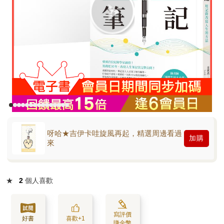
呀哈★吉伊卡哇旋風再起，精選周邊看過
加購
來
★
2
個人喜歡
寫評價
好書
喜歡+1
賺金幣