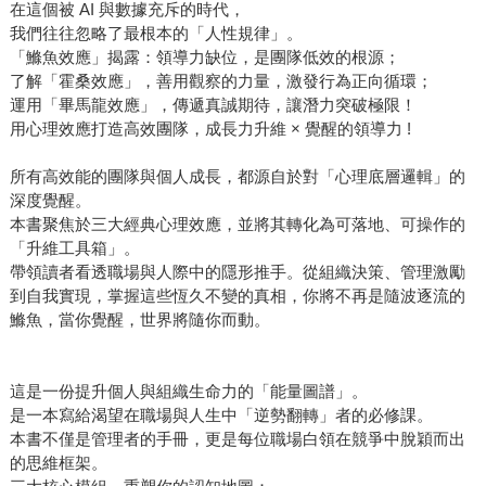
在這個被 AI 與數據充斥的時代，
我們往往忽略了最根本的「人性規律」。
「鰷魚效應」揭露：領導力缺位，是團隊低效的根源；
了解「霍桑效應」，善用觀察的力量，激發行為正向循環；
運用「畢馬龍效應」，傳遞真誠期待，讓潛力突破極限！
用心理效應打造高效團隊，成長力升維 × 覺醒的領導力 !
所有高效能的團隊與個人成長，都源自於對「心理底層邏輯」的
深度覺醒。
本書聚焦於三大經典心理效應，並將其轉化為可落地、可操作的
「升維工具箱」。
帶領讀者看透職場與人際中的隱形推手。從組織決策、管理激勵
到自我實現，掌握這些恆久不變的真相，你將不再是隨波逐流的
鰷魚，當你覺醒，世界將隨你而動。
這是一份提升個人與組織生命力的「能量圖譜」。
是一本寫給渴望在職場與人生中「逆勢翻轉」者的必修課。
本書不僅是管理者的手冊，更是每位職場白領在競爭中脫穎而出
的思維框架。