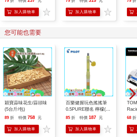
237
315
79
折
特價
元
79
折
特價
元
79
折
開關，懶人也能變身
「行動派」的37個科
加入購物車
加入購物車
學方法
您可能也需要
穎寶蒜味花生/蒜頭味
百樂健握玩色搖搖筆
TOM
(5台斤/包)
0.5PURE聯名 檸檬(限
Rac
量)
1991
758
187
89
折
特價
元
85
折
特價
元
68
折
NO.
汽車
加入購物車
加入購物車