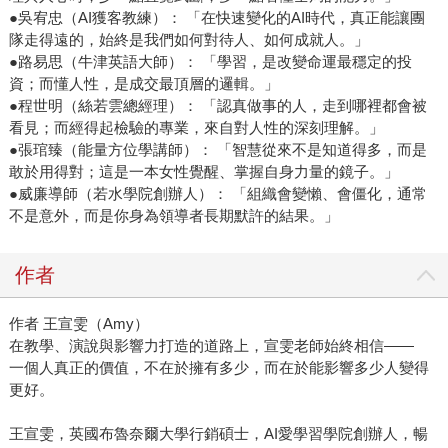
●吳宥忠（AI獲客教練）： 「在快速變化的AI時代，真正能讓團
隊走得遠的，始終是我們如何對待人、如何成就人。」
●路易思（牛津英語大師）： 「學習，是改變命運最穩定的投
資；而懂人性，是成交最頂層的邏輯。」
●程世明（絲若雲總經理）： 「認真做事的人，走到哪裡都會被
看見；而經得起檢驗的專業，來自對人性的深刻理解。」
●張琯臻（能量方位學講師）： 「智慧從來不是知道得多，而是
敢於用得對；這是一本女性覺醒、掌握自身力量的鏡子。」
●威廉導師（若水學院創辦人）： 「組織會變懶、會僵化，通常
不是意外，而是你身為領導者長期默許的結果。」
作者
作者 王宣雯（Amy）
在教學、演說與影響力打造的道路上，宣雯老師始終相信——
一個人真正的價值，不在於擁有多少，而在於能影響多少人變得
更好。
王宣雯，英國布魯奈爾大學行銷碩士，AI愛學習學院創辦人，暢