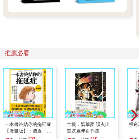
推薦必看
一本書終結你的拖延症
廿載．繁華夢 護玄出
叛逆
【漫畫版】：透過「小
道20週年創作集
行動」打開大腦的行動