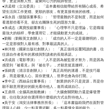
學，更是洞察人性、凝聚向心力的統帥智慧。」
●洪孟楷（立法委員）： 「這本書相信能帶給所有關心成長、希
望生活與工作更穩、更順的朋友，有更直接有效的收穫。」
●張永昌（鬍鬚張董事長）： 「管理最難的不是制度，而是如何
看透那些看不見、卻左右團隊生死的隱形力量。」
●朱成志（萬寶投顧董事長）： 「心理學不只是理論，它是職場
最強大的槓桿，學會運用它，才能撬動更大的成就。」
●劉毅（劉毅英文創辦人）： 「成功的人不一定是最聰明的，但
一定是那個對人最有感、對事最認真的人。」
●林洋慈（國家出版社創辦人）： 「真正值得反覆閱讀的書，往
往源自作者長年的累積與對讀者的長期承諾。」
●洪成昌（電影導演）： 「人不是因為被監督才努力，而是因為
感受到『被看見』與『被在乎』，才願意挺直腰桿。」
●張錦貴（清涼音創辦人）： 「真正高明的溝通，不是技巧最
多，而是最懂人心。當你更懂人，世界也會為你打開。」
●李中正（西絲朵拉董事長）： 「創業拼的不只是資源，而是你
願不願意用更好的眼光看待他人，進而成就自己。」
●王鼎琪（全腦高效能教練）： 「大腦會關閉動力還是爆發潛
能，往往取決於你選擇用什麼樣的方式去對待他人。」
●吳于安（鴻安法律事務所所長）： 「這本書協助我們在面對管
理與人心時，少一點直覺武斷，多一點看懂全局的能力。」