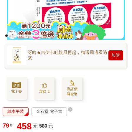
呀哈★吉伊卡哇旋風再起，精選周邊看過
加購
來
寫評價
電子書
喜歡+1
賺金幣
?
紙本平裝
金石堂 電子書
458
79
折
元
580
元