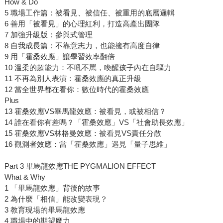
How & Do
5 職場工作篇：被看見、被信任、被重用的底層邏輯
6 善用「被看見」的心理紅利，打造高產出團隊
7 加強升級版：參與式管理
8 自我成長篇：不靠意志力，也能擁有高度自律
9 用「霍桑效應」讓學習效率翻倍
10 溫柔的超能力：不吼不罵，喚醒孩子內在自驅力
11 不再為別人表演：霍桑效應的真正升級
12 當全世界都在看你：數位時代的霍桑效應
Plus
13 霍桑效應VS畢馬龍效應：被看見，或被相信？
14 誰在看你有差嗎？「霍桑效應」VS「社會助長效應」
15 霍桑效應VS林格曼效應：被看見VS責任分散
16 觀測者效應：當「霍桑效應」遇見「量子思維」
Part 3 畢馬龍效應THE PYGMALION EFFECT
What & Why
1 「畢馬龍效應」背後的故事
2 為什麼「相信」能改變表現？
3 教育現場的畢馬龍效應
4 職場中的期望魔力