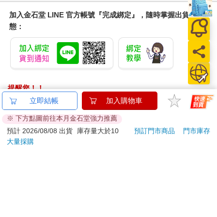
加入金石堂 LINE 官方帳號『完成綁定』，隨時掌握出貨動
態：
提醒您！！
金石堂及銀行均不會請您操作ATM! 如接獲電話要求您前往
立即結帳
加入購物車
ATM提款機，請不要聽從指示，以免受騙上當！
※ 下方點圖前往本月金石堂強力推薦
退換貨須知：
預計 2026/08/08 出貨
庫存量大於10
預訂門市商品
門市庫存
大量採購
**提醒您，鑑賞期不等於試用期，退回商品須為全新狀態**
依據「消費者保護法」第19條及行政院消費者保護處公告之
「通訊交易解除權合理例外情事適用準則」，以下商品購買
後，除商品本身有瑕疵外，將不提供7天的猶豫期：
易於腐敗、保存期限較短或解約時即將逾期。（如：生
鮮食品）
依消費者要求所為之客製化給付。（客製化商品）