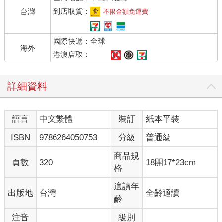
到店取貨：
台灣
不限金額免運費
國際快遞：全球
海外
港澳店取：
詳細資料
語言
中文繁體
裝訂
紙本平裝
ISBN
9786264050753
分級
普通級
商品規
頁數
320
18開17*23cm
格
適讀年
出版地
台灣
全齡適讀
齡
注音
級別