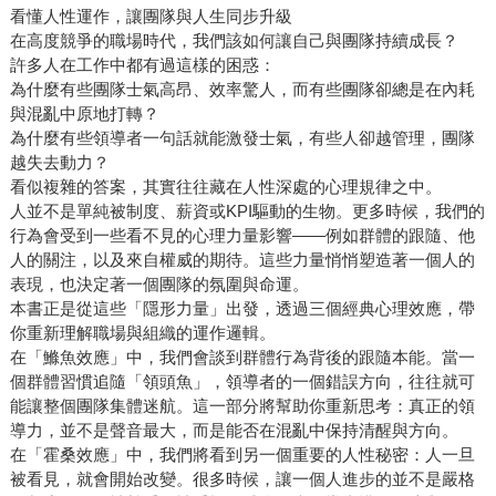
看懂人性運作，讓團隊與人生同步升級
在高度競爭的職場時代，我們該如何讓自己與團隊持續成長？
許多人在工作中都有過這樣的困惑：
為什麼有些團隊士氣高昂、效率驚人，而有些團隊卻總是在內耗
與混亂中原地打轉？
為什麼有些領導者一句話就能激發士氣，有些人卻越管理，團隊
越失去動力？
看似複雜的答案，其實往往藏在人性深處的心理規律之中。
人並不是單純被制度、薪資或KPI驅動的生物。更多時候，我們的
行為會受到一些看不見的心理力量影響——例如群體的跟隨、他
人的關注，以及來自權威的期待。這些力量悄悄塑造著一個人的
表現，也決定著一個團隊的氛圍與命運。
本書正是從這些「隱形力量」出發，透過三個經典心理效應，帶
你重新理解職場與組織的運作邏輯。
在「鰷魚效應」中，我們會談到群體行為背後的跟隨本能。當一
個群體習慣追隨「領頭魚」，領導者的一個錯誤方向，往往就可
能讓整個團隊集體迷航。這一部分將幫助你重新思考：真正的領
導力，並不是聲音最大，而是能否在混亂中保持清醒與方向。
在「霍桑效應」中，我們將看到另一個重要的人性秘密：人一旦
被看見，就會開始改變。很多時候，讓一個人進步的並不是嚴格