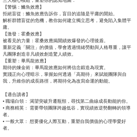
三大核心模組，重塑你的認知地圖：
【警惕：鰷魚效應】
拒絕盲從：鰷魚效應告訴你，盲目的追隨是平庸的開始。
解析群體盲從的危機，教你如何建立獨立思考，避免陷入集體平
庸。
【激發：霍桑效應】
被看見的力量：霍桑效應揭開績效爆發的心理後盾。
重新定義「關注」的價值，學會透過情緒勞動與人格尊重，讓平
凡團隊創造非凡績效創造驚人績效。
【重塑：畢馬龍效應】
期待的煉金術：畢馬龍效應如何將信念鍛造為現實。
實踐正向心理暗示，掌握如何透過「高期待」來賦能團隊與自
我，升維你的成長路徑，將期待化為改寫命運的動能。
【適合讀者】
• 職場白領： 渴望突破升遷瓶頸，尋找第二曲線成長動能的你。
• 商務精英： 需要帶領團隊跨越低谷，實現績效逆勢翻轉的領導
者。
• 一般大眾： 想要優化人際互動，重塑自我價值的心理學愛好
者。