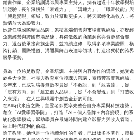
銷書作家、企業培訓講師與專業主持人。擁有超過十年教學與培
訓經驗，長年深耕於「表達力」、「溝通力」、「職涯技能」與
「興趣變現」領域，致力於幫助更多人，將天賦轉化為收入，將
熱情放大為影響力。
她曾任職國際精品品牌，累積高端銷售與市場實戰經驗，亦歷經
企業經營與跨國市場歷練，具備敏銳的商業洞察與資源整合能
力。返台後承接家族企業，並持續進修，取得多項專業證照，橫
跨行銷、國際禮儀、溝通與舞台表達等領域，打造出獨特的跨界
競爭優勢。
身為一位跨足教育、企業培訓、主持與內容創作的講師，她受邀
於各大企業、社團與教育單位授課與演講，累積豐富實戰經驗。
多年來，已成功培養無數學員從「不敢說」到「敢表達」，從
「沒有方向」到「建立個人品牌」，從「不會變現」到「打造收
入來源」，在人生與職涯中創造全新的可能。
在AI時代來臨之際，宣雯老師更率先整合自身專業與科技趨勢，
創立「AI愛學習學院」，打造「AI＋個人品牌＋內容變現」的系
統化教學模式，幫助學員在最短時間內建立影響力與收入管道，
站上時代紅利的前端。
除了教學，她也是一位持續創作的作者，已出版多本著作，擅長
以溫暖而有力量的文字，陪伴讀者看見自我價值、突破人生限