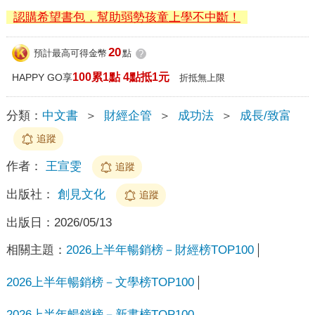
認購希望書包，幫助弱勢孩童上學不中斷！
20
預計最高可得金幣
點
?
100累1點 4點抵1元
HAPPY GO享
折抵無上限
分類：
中文書
＞
財經企管
＞
成功法
＞
成長/致富
追蹤
作者：
王宣雯
追蹤
出版社：
創見文化
追蹤
出版日：
2026/05/13
相關主題：
2026上半年暢銷榜－財經榜TOP100
2026上半年暢銷榜－文學榜TOP100
2026上半年暢銷榜－新書榜TOP100