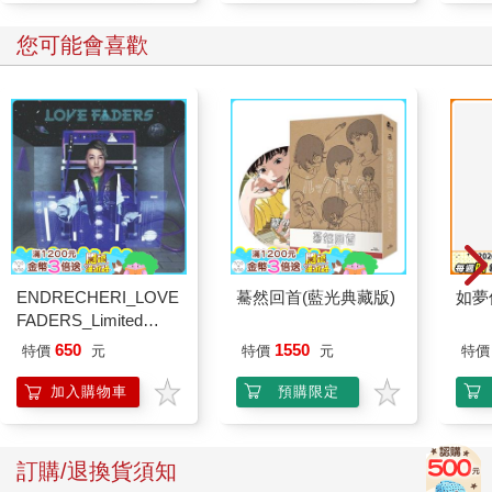
您可能會喜歡
ENDRECHERI_LOVE
驀然回首(藍光典藏版)
如夢
FADERS_Limited
Edition B（CD＋
650
1550
特價
元
特價
元
特價
DVD）
加入購物車
預購限定
訂購/退換貨須知