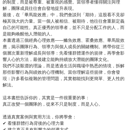
的制度，而是被尊重、被重視的感覺。當領導者懂得關注與理
解，團隊成員往往會自發地提升表現。
最後，在「畢馬龍效應」中，我們會談到「期待」這股看不見卻
極其強大的力量。當一個人被相信、被期待，他往往會重新定義
自己的可能性。真正優秀的領導者，並不只是分配工作的人，而
是能夠喚醒他人潛能的人。
本書透過三個經典心理效應——鰷魚效應、霍桑效應、畢馬龍效
應，揭示團隊行為、領導力與個人成長的關鍵機制。將帶你從三
個層次重新理解成長與領導：先看懂群體運作的規律，再學會影
響人心的方法，最後建立能夠持續放大潛能的團隊文化。
我們不談艱澀的理論，而是透過生活與職場中熟悉的情境，拆解
那些影響行為與績效的心理機制。當你理解這些規律，你會發
現：許多看似複雜的管理問題，其實都能找到更簡單、更人性的
解法。
這本書想告訴你的，其實是一件很重要的事：
真正改變一個團隊的，從來不只是制度，而是人心。
透過真實案例與實用方法，你將學會：
✔ 看懂群體行為背後的心理力量
✔ 建立真正具有影響力的領導方式