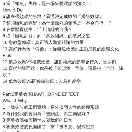
5 當「頭魚」失序，是一場集體沈船的預演 ⋯
How & Do
6 誰在帶領你的魚群？看懂決定成敗的「鰷魚效應」
7 領頭鰷魚的覺醒：為什麼最好的領導是「不令而行」？
8 在群體盲從中，活出清醒的自我？
9 從「鰷魚亂群」到「高效組織」的破局之道
10 身教型領導：真正讓人願意跟隨的力量
11 讓好行為會「傳染」：從鰷魚效應到主動成長的組織文化
Plus
12 鰷魚效應VS權威效應：誰對組織的影響更持久、更深刻
13 盲從的雙面鏡：你是被「領頭魚」帶偏，還是被「羊群」淹
沒？
14 鰷魚效應VS阿倫森效應：人為何改變
Part 2霍桑效應HAWTHORNE EFFECT
What & Why
1 一場失敗的工廠實驗，意外揭開人性的終極密碼
2 為什麼我們會因為「被關注」而主動變好？
3 霍桑效應如何悄悄改寫我們的日常
4 霍桑效應的負面陷阱：當「被看見」變成壓力