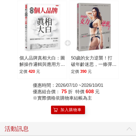
個人品牌真相大白：圖
50歲的女力逆襲！打
解操作邏輯與應用方
破年齡迷思，一條彈力
式。一次做對，個人價
帶在家練出腰腿臀神級
定價
420
元
定價
390
元
值翻倍。
曲線，增強身心防疫力
優惠時間：2026/07/10 ~2026/10/01
優惠組合價：
75
折
特價
608
元
※實際價格依購物車結帳為主
加入購物車
活動訊息