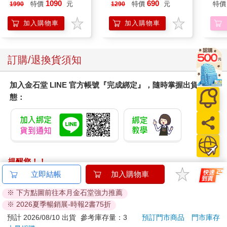
泳心率血氧藍牙通話腕
肩/手肘通用) 無線充電
1090
690
特價
元
特價
元
特價
1990
1290
錶
加熱護膝 智能震動護
膝熱敷 【單入組】
加入購物車
加入購物車
訂購/退換貨須知
加入金石堂 LINE 官方帳號『完成綁定』，隨時掌握出貨動
態：
提醒您！！
金石堂及銀行均不會請您操作ATM! 如接獲電話要求您前往
立即結帳
加入購物車
ATM提款機，請不要聽從指示，以免受騙上當！
※ 下方點圖前往本月金石堂強力推薦
※ 2026夏季暢銷展-時報2書75折
退換貨須知：
**提醒您，鑑賞期不等於試用期，退回商品須為全新狀態**
預計 2026/08/10 出貨
參考庫存量：3
預訂門市商品
門市庫存