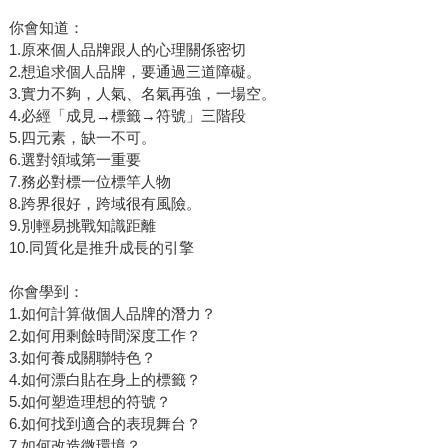
你會知道：
1.原來個人品牌跟人的心理關係密切
2.想追求個人品牌，要通過三道障礙。
3.實力不夠，人氣、名氣再強，一場空。
4.必經「成見→標籤→符號」三階段
5.四元素，缺一不可。
6.選對領域第一重要
7.務必對標一位標竿人物
8.跨界很好，跨域很有風險。
9.別輕易挑戰知識距離
10.同質化是推升成長的引擎
你會學到：
1.如何計算做個人品牌的潛力？
2.如何用剩餘時間深度工作？
3.如何養成關聯特色？
4.如何漂白貼在身上的標籤？
5.如何塑造理想的符號？
6.如何找到適合的表現舞台？
7.如何改造微環境？