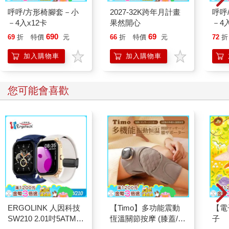
呼呼/方形椅腳套－小
2027-32K跨年月計畫
呼呼
－4入x12卡
果然開心
－4入
690
69
69
折
特價
元
66
折
特價
元
72
折
加入購物車
加入購物車
您可能會喜歡
ERGOLINK 人因科技
【Timo】多功能震動
【電
SW210 2.01吋5ATM游
恆溫關節按摩 (膝蓋/
子