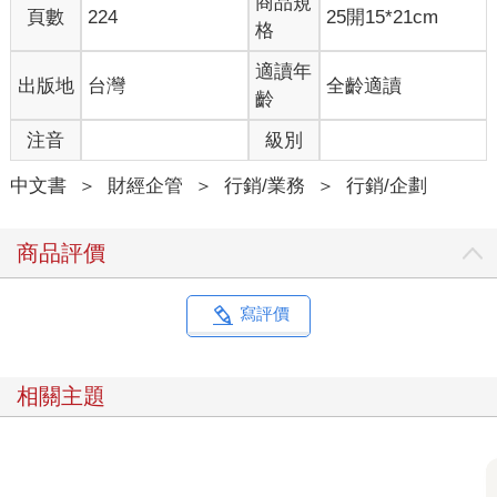
商品規
頁數
224
25開15*21cm
說到個人品牌，也許你積極地有心栽花，想自眾生中脫穎而出，
格
或者你消極地無心插柳，自然隨緣。你都必須從二十四種果醬那
攤移形換位到六種果醬這攤，方法正是在你這坨果醬上烙下辨識
適讀年
出版地
台灣
全齡適讀
度的烙印，攫取你在乎的那群人的青睞。沒有烙印，沒有辨識；
齡
缺乏辨識，印象模糊，只能淹沒在幾十上百種果醬堆裡。
注音
級別
身份單純的個人面對個人品牌，可做可不做，視動機、野心而
定。擁有複式身份的個人如企業主、高階經理人、業務代表、對
中文書
＞
財經企管
＞
行銷/業務
＞
行銷/企劃
外發言人等等，抱歉，會被迫擺在果醬攤上供人品頭論足。因為
你這個人的一言一行全部會移轉到「股東、老闆、業代」之類的
複式身份上，你不只對個人身份負責，還要對職銜身份或頭銜身
商品評價
份負責。如果你不刻意經營個人品牌，等於讓自己這坨果醬躺在
攤子上擺爛，然後壞了果醬瓶上企業、產品、雇主標籤的聲譽。
寫評價
沒錯，個人品牌、企業品牌、產品品牌、雇主品牌這四個品牌樣
態連動。以前複式身份的個人還可以關門做自己的春秋大夢，不
怎麼影響企業、產品、雇主形象。當下，由於網路打破個人隱私
相關主題
防火牆，強制連結個人言行到企業、產品、雇主身上，恭喜，你
們自動升級成為個人品牌候選人。
雇主品牌不再單指統治員工的抽象組織，它同時意指擁有複式身