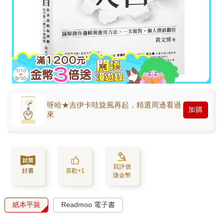
呀哈★吉伊卡哇旋風再起，精選周邊看過
加購
來
寫評價
好書
喜歡+1
賺金幣
紙本平裝
Readmoo 電子書