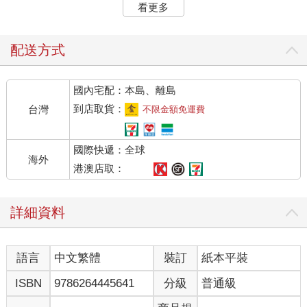
果醬。參與實驗的人只有百分之四十被A攤位寥寥可數果醬吸引去
看更多
試吃，而被B攤位琳瑯滿目果醬吸引試吃的人有百分之六十。人性
趨多棄少，十分合理。
配送方式
有趣的來了。試吃後實際購買B攤位果醬的人，竟然只有百分之
三。但試吃後購買A攤位果醬的人卻高達百分之三十。足足十倍，
國內宅配：本島、離島
碾壓啊！果醬選擇多卻反遭碾壓的原因出自：選擇困難導致決策
癱瘓（Decision Paralysis）。
到店取貨：
台灣
不限金額免運費
果醬選擇少的反而因容易選擇促成決策效率。把果醬換成品牌就
國際快遞：全球
懂了，我們的心腦迴路沒辦法容納一大堆品牌，只有少數品牌能
海外
進入我們的評選名單，因此同類品牌必須想方設法突出自己或壓
港澳店取：
制對手，擠進評選名單。品牌的道理在於方便我們從眾多選擇中
辨識出少數，藉由辨識產生深刻印象，將少數印象深刻的品牌存
詳細資料
放容量有限的心腦迴路中，規避選擇困難。
做品牌的道理？一句話說完：「獲得青睞，打進決賽」。舉個例
語言
中文繁體
裝訂
紙本平裝
子，粗放畜牧業的牧場會在自家牛隻屁股上烙專屬火印，好在大
草原上辨識出哪些是自家的牛。那烙印便具備最簡單粗暴的品牌
ISBN
9786264445641
分級
普通級
效果。