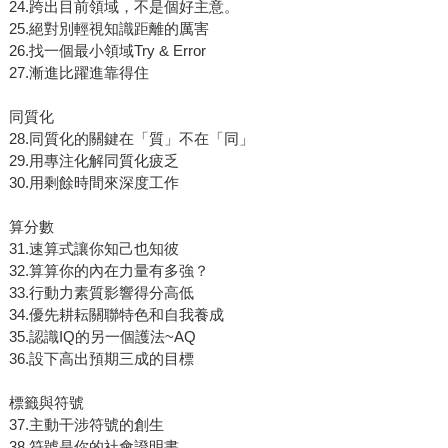
24.跨出目前領域，不是個好主意。
25.絕對別輕視知識距離的厲害
26.找一個最小領域Try & Error
27.漸進比躍進靠得住
同質化
28.同質化的關鍵在「質」不在「同」
29.用專注化解同質化疲乏
30.用剩餘時間來深度工作
算分數
31.速算式讓你知己也知彼
32.算算你的內在力量有多強？
33.行動力素質影響得分高低
34.優先耕耘關聯特色和自我養成
35.認識IQ的另一個護法~AQ
36.設下高出預期三成的目標
標籤與符號
37.主動干涉符號的創生
38.符號是你的社會證明書