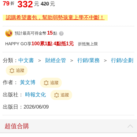
332
79
折
元
420
元
認購希望書包，幫助弱勢孩童上學不中斷！
15
預計最高可得金幣
點
?
100累1點 4點抵1元
HAPPY GO享
折抵無上限
分類：
中文書
＞
財經企管
＞
行銷/業務
＞
行銷/企劃
追蹤
作者：
黃文博
追蹤
出版社：
時報文化
追蹤
出版日：
2026/06/09
超值合購