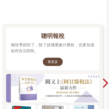
份的個人，也就是企業經營者。社會大眾心目中開立給企業品牌
的「印象帳戶」裡，會存進複式身份個人的言行印象，一併清
算。當然，產品更跑不掉，消費者對複式身份個人的好惡，肯定
牽制對產品的喜好。
四種品牌樣態形成一個相互影響干涉的迴圈，所有經營事業的個
人，無論大至上市公司或小至微型企業，都無法只想著如何打造
聰明報稅
企業和產品品牌形象，你必須從幕後走到台前，面對社會大眾對
報悅季節到了，除了搞懂要繳什麼稅，也要知道
你這個個人品牌的檢驗。
如何合法節稅。
即使沒有經營事業、身份純粹的個人，只要讓自己曝露在網路社
群環境中，註定難逃被賦予成見、被貼上標籤，甚至質變成某種
看更多
符號的「被動品牌化」過程。這已經是網路時代的必然，我們只
能選擇面對，卻沒有不接受的可能。
既然一定被擺在攤位當果醬展示，何必擺爛？積極投入吧。如果
你是企業經營者，就讓大眾把你當成抹在麵包（企業品牌、產品
品牌、雇主品牌）上的美味果醬，滿意地咀嚼吞嚥下麵包，於公
於私，一舉兩得。
如果你跟我一樣是普通人，與其視而不見，不如趁勢而起，運用