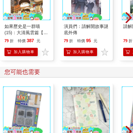
如果歷史是一群喵
演員們：請解開故事謎
請解
(15)：大清風雲篇【萌
底外傳
貓漫畫學歷史】
387
95
79
折
特價
元
79
折
特價
元
79
折
加入購物車
加入購物車
您可能也需要