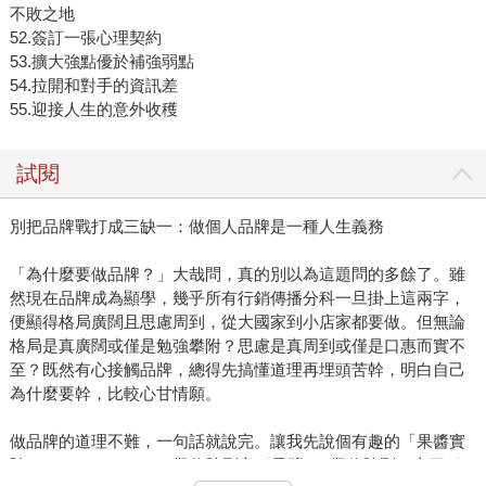
不敗之地
52.簽訂一張心理契約
53.擴大強點優於補強弱點
54.拉開和對手的資訊差
55.迎接人生的意外收穫
試閱
別把品牌戰打成三缺一：做個人品牌是一種人生義務
「為什麼要做品牌？」大哉問，真的別以為這題問的多餘了。雖
然現在品牌成為顯學，幾乎所有行銷傳播分科一旦掛上這兩字，
便顯得格局廣闊且思慮周到，從大國家到小店家都要做。但無論
格局是真廣闊或僅是勉強攀附？思慮是真周到或僅是口惠而實不
至？既然有心接觸品牌，總得先搞懂道理再埋頭苦幹，明白自己
為什麼要幹，比較心甘情願。
做品牌的道理不難，一句話就說完。讓我先說個有趣的「果醬實
驗The JamStudy」。A攤位陳列六種果醬，B攤位陳列二十四種