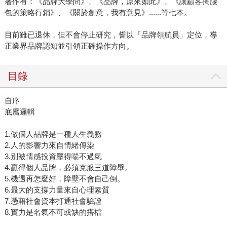
著作有：《品牌大學問》、《品牌，原來如此》、《讓顧客掏腰
包的策略行銷》、《關於創意，我有意見》......等七本。
目前雖已退休，但不會停止研究，誓以「品牌領航員」定位，導
正業界品牌認知並引領正確操作方向。
目錄
自序
底層邏輯
1.做個人品牌是一種人生義務
2.人的影響力來自情緒傳染
3.別被情感投資壓得喘不過氣
4.贏得個人品牌，必須克服三道障壁。
5.機遇再怎麼好，障壁不會自己倒。
6.最大的支撐力量來自心理素質
7.憑藉社會資本打通社會驗證
8.實力是名氣不可或缺的搭檔