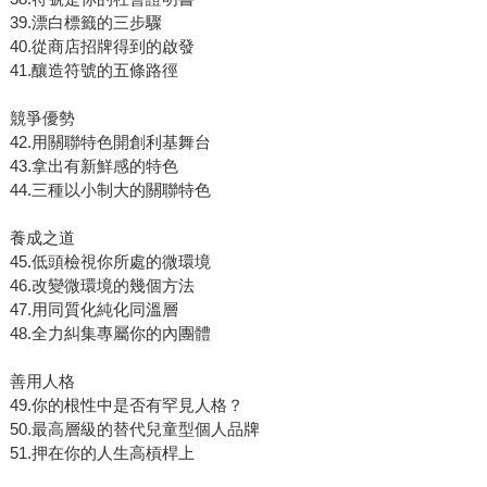
39.漂白標籤的三步驟
40.從商店招牌得到的啟發
41.釀造符號的五條路徑
競爭優勢
42.用關聯特色開創利基舞台
43.拿出有新鮮感的特色
44.三種以小制大的關聯特色
養成之道
45.低頭檢視你所處的微環境
46.改變微環境的幾個方法
47.用同質化純化同溫層
48.全力糾集專屬你的內團體
善用人格
49.你的根性中是否有罕見人格？
50.最高層級的替代兒童型個人品牌
51.押在你的人生高槓桿上