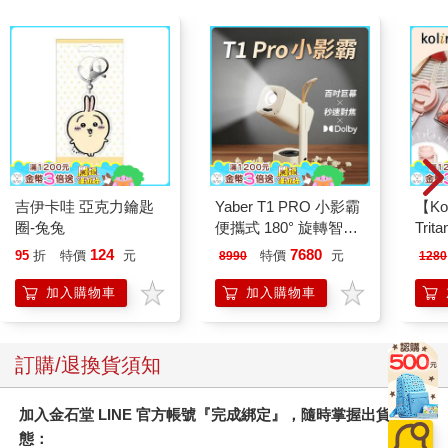
吉伊卡哇 亞克力鑰匙
Yaber T1 PRO 小影霸
【Ko
圈-兔兔
便攜式 180° 旋轉智能
Tri
投影機
MN5
124
7680
95
折
特價
元
特價
元
8990
1280
加入購物車
加入購物車
訂購/退換貨須知
加入金石堂 LINE 官方帳號『完成綁定』，隨時掌握出貨動
態：