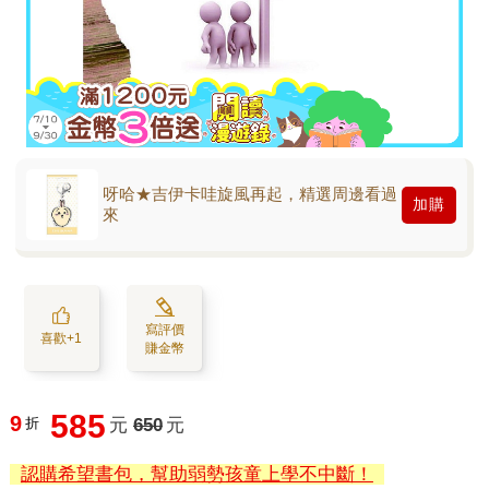
呀哈★吉伊卡哇旋風再起，精選周邊看過
加購
來
寫評價
喜歡+1
賺金幣
585
9
折
元
650
元
認購希望書包，幫助弱勢孩童上學不中斷！