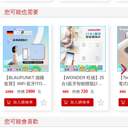
您可能也需要
【BLAUPUNKT 德國
【WONDER 旺德】25
【T
藍寶】WiFi 藍牙ITO
合1藍牙智能體脂計
電式
八點傳感體脂計(BPH-
(WH-SC07W)
1990
720
特價
元
特價
元
2250
980
690
ME01W)
加入購物車
加入購物車
您可能會喜歡