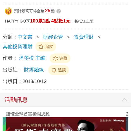
25
預計最高可得金幣
點
?
100累1點 4點抵1元
HAPPY GO享
折抵無上限
分類：
中文書
＞
財經企管
＞
投資理財
＞
其他投資理財
追蹤
作者：
潘學模 主編
追蹤
出版社：
財經錢線
追蹤
出版日：
2018/10/12
活動訊息
讀懂全球首富極限思維
2