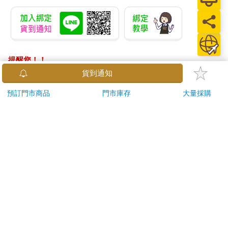
提醒您！！
金石堂及銀行均不會請您操作ATM! 如接獲電話要求您前往
貨到通知
ATM提款機，請不要聽從指示，以免受騙上當！
預訂門市商品
門市庫存
大量採購
退換貨須知：
**提醒您，鑑賞期不等於試用期，退回商品須為全新狀態**
依據「消費者保護法」第19條及行政院消費者保護處公告之
「通訊交易解除權合理例外情事適用準則」，以下商品購買
後，除商品本身有瑕疵外，將不提供7天的猶豫期：
易於腐敗、保存期限較短或解約時即將逾期。（如：生
鮮食品）
依消費者要求所為之客製化給付。（客製化商品）
報紙、期刊或雜誌。（含MOOK、外文雜誌）
經消費者拆封之影音商品或電腦軟體。
非以有形媒介提供之數位內容或一經提供即為完成之線