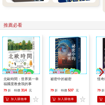
推薦必看
北歐時間：世界第一幸
祕密中的祕密
怪奇
福國度教會我的事
314
537
79
折
特價
元
79
折
特價
元
79
折
加入購物車
加入購物車