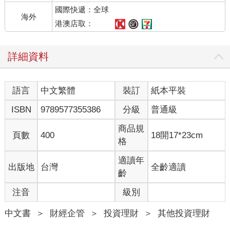
國際快遞：全球
海外
港澳店取：
詳細資料
語言
中文繁體
裝訂
紙本平裝
ISBN
9789577355386
分級
普通級
商品規
頁數
400
18開17*23cm
格
適讀年
出版地
台灣
全齡適讀
齡
注音
級別
中文書
＞
財經企管
＞
投資理財
＞
其他投資理財