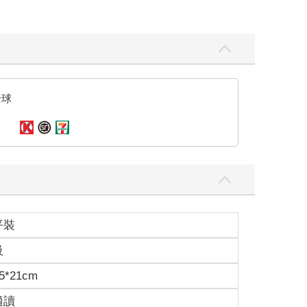
全球
平裝
級
5*21cm
適讀