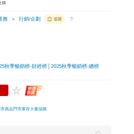
上限
業務
＞
行銷/企劃
追蹤
?
025秋季暢銷榜-財經榜
2025秋季暢銷榜-總榜
門市商品
門市庫存
大量採購