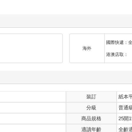
國際快遞：
海外
港澳店取：
裝訂
紙本
分級
普通
商品規格
25開1
適讀年齡
全齡