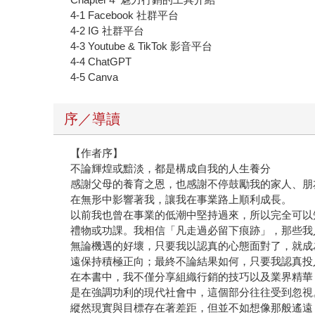
4-1 Facebook 社群平台
4-2 IG 社群平台
4-3 Youtube & TikTok 影音平台
4-4 ChatGPT
4-5 Canva
序／導讀
【作者序】
不論輝煌或黯淡，都是構成自我的人生養分
感謝父母的養育之恩，也感謝不停鼓勵我的家人、朋
在無形中影響著我，讓我在事業路上順利成長。
以前我也曾在事業的低潮中堅持過來，所以完全可以
禮物或功課。我相信「凡走過必留下痕跡」，那些我
無論機遇的好壞，只要我以認真的心態面對了，就成
遠保持積極正向；最終不論結果如何，只要我認真投
在本書中，我不僅分享組織行銷的技巧以及業界精華
是在強調功利的現代社會中，這個部分往往受到忽視
縱然現實與目標存在著差距，但並不如想像那般遙遠