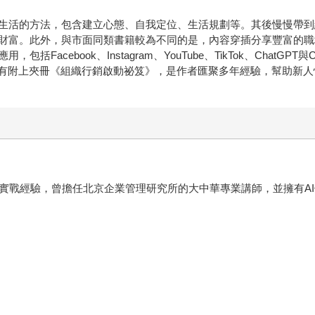
生活的方法，包含建立心態、自我定位、生活規劃等。其後慢慢帶到
財富。此外，與市面同類書籍較為不同的是，內容穿插分享豐富的職
acebook、Instagram、YouTube、TikTok、Chat
還有附上夾冊《組織行銷啟動祕笈》，是作者匯聚多年經驗，幫助新
銷實戰經驗，曾擔任北京企業管理研究所的大中華專業講師，並擁有A