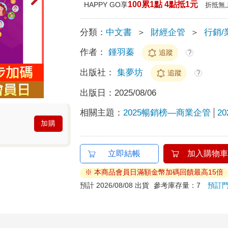
100累1點 4點抵1元
HAPPY GO享
折抵無
分類：
中文書
＞
財經企管
＞
行銷/
作者：
鍾羽蓁
追蹤
?
出版社：
集夢坊
追蹤
?
出版日：
2025/08/06
相關主題：
2025暢銷榜—商業企管
2
加購
立即結帳
加入購物車
※ 本商品會員日滿額金幣加碼回饋最高15倍
預計 2026/08/08 出貨
參考庫存量：7
預訂