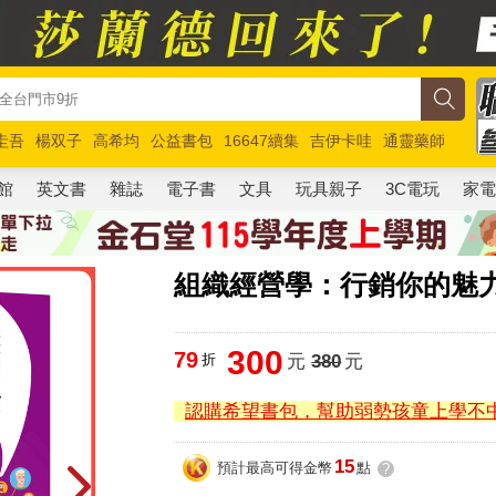
圭吾
楊双子
高希均
公益書包
16647續集
吉伊卡哇
通靈藥師
路邊攤新作
馬斯克
玩具總動員5
超慢跑
館
英文書
雜誌
電子書
文具
玩具親子
3C電玩
家
組織經營學：行銷你的魅
300
79
折
元
380
元
認購希望書包，幫助弱勢孩童上學不
15
預計最高可得金幣
點
?