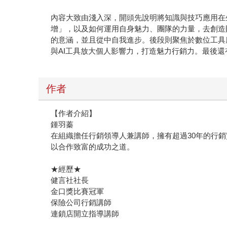
內容大致由淺入深，開頭先說明將知識與技巧應用在
增」，以及如何運用自身魅力、團隊的力量，去創造
的意涵，並且從中自我進步。後段則聚焦於數位工具應用，包括F
與AI工具放大個人影響力，打造魅力行銷力。最後
作者
【作者介紹】
鍾羽蓁
在組織擔任行銷領導人兼講師，擁有超過30年的行
以合作致富的成功之道。
★經歷★
健言社社長
金口獎比賽冠軍
保險公司行銷講師
連鎖店開立指導講師