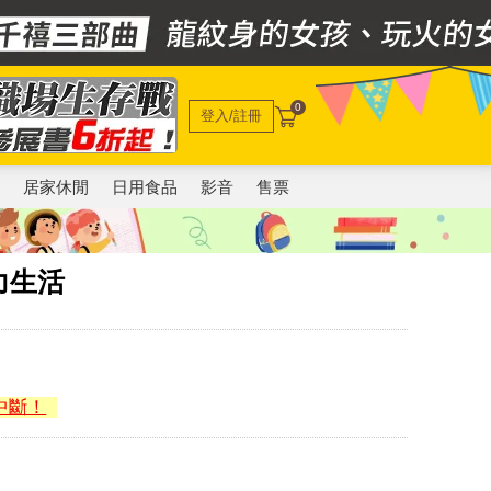
0
登入/註冊
電
居家休閒
日用食品
影音
售票
力生活
中斷！