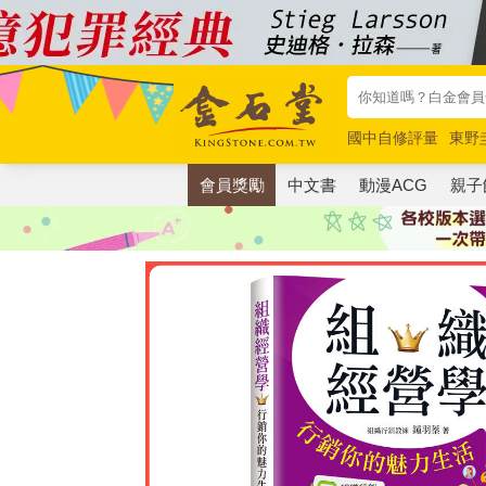
國中自修評量
東野
唯紅花綻放
奧德賽
會員獎勵
中文書
動漫ACG
親子