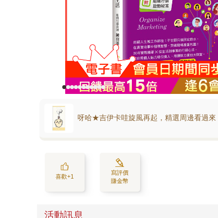
呀哈★吉伊卡哇旋風再起，精選周邊看過來
寫評價
喜歡+1
賺金幣
活動訊息