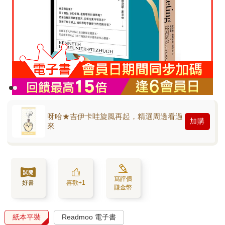
呀哈★吉伊卡哇旋風再起，精選周邊看過
加購
來
寫評價
好書
喜歡+1
賺金幣
紙本平裝
Readmoo 電子書