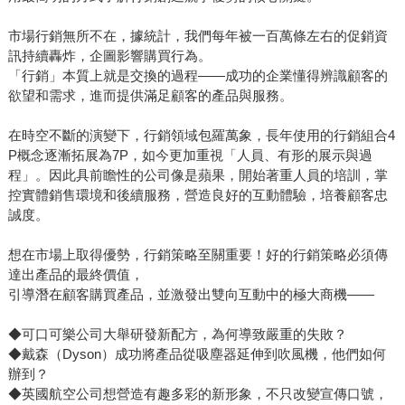
市場行銷無所不在，據統計，我們每年被一百萬條左右的促銷資
訊持續轟炸，企圖影響購買行為。
「行銷」本質上就是交換的過程——成功的企業懂得辨識顧客的
欲望和需求，進而提供滿足顧客的產品與服務。
在時空不斷的演變下，行銷領域包羅萬象，長年使用的行銷組合4
P概念逐漸拓展為7P，如今更加重視「人員、有形的展示與過
程」。因此具前瞻性的公司像是蘋果，開始著重人員的培訓，掌
控實體銷售環境和後續服務，營造良好的互動體驗，培養顧客忠
誠度。
想在市場上取得優勢，行銷策略至關重要！好的行銷策略必須傳
達出產品的最終價值，
引導潛在顧客購買產品，並激發出雙向互動中的極大商機——
◆可口可樂公司大舉研發新配方，為何導致嚴重的失敗？
◆戴森（Dyson）成功將產品從吸塵器延伸到吹風機，他們如何
辦到？
◆英國航空公司想營造有趣多彩的新形象，不只改變宣傳口號，