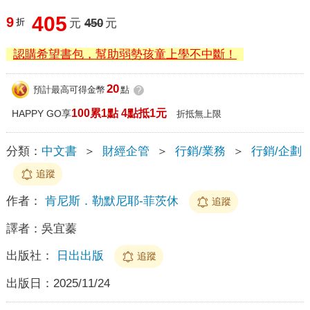
405
9
折
元
450
元
認購希望書包，幫助弱勢孩童上學不中斷！
20
預計最高可得金幣
點
?
100累1點 4點抵1元
HAPPY GO享
折抵無上限
分類：
中文書
＞
財經企管
＞
行銷/業務
＞
行銷/企劃
追蹤
作者：
肯尼斯．勒默尼耶-菲茨休
追蹤
譯者：
吳宜蓁
出版社：
日出出版
追蹤
出版日：
2025/11/24