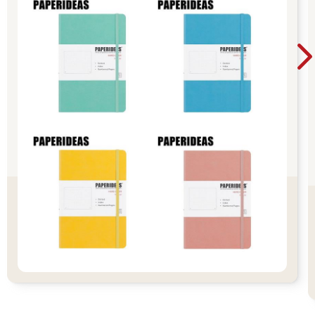
泛的區隔方式，如用人口、地理或行為劃分。舉例來說，服飾業
最初的區隔可能是男性和女性顧客，然後是按年齡區隔（兩種性
別皆是）。因此，供應商可以專注於男裝、女裝或童裝，並成為
其中一個族群的專家和知名品牌。英國零售商馬莎百貨（Marks
& Spencer）雖然男裝、女裝和童裝都有販售，但他們的聲譽其實
是建立在女裝基礎上，女裝是其核心業務之一。另一種區隔方式
是根據行為，例如特定活動的服裝，像休閒、運動、商務或慶祝
活動。企業完成市場區隔後，就能夠選擇他們最有機會成功的區
塊，根據自己的技術和資源提供最有競爭力的產品。
在本章中，我們也會探討建立品牌的重要性，品牌能讓企業或產
品群與競爭對手區分開來，並看出該品牌對企業的整體價值。品
牌是一個企業的無形資產，具體展現了企業所代表的價值，因為
品牌名稱就是由企業聲譽所支持，例如香奈兒或英傑華
（Aviva）。然而，並非只有企業才能創造品牌，無論是個別產
品、產品群，還是像女神卡卡（Lady Gaga）等個人，都可以擁
有自己的品牌個性化形象。目前有很多關於建立強大品牌和形象
的宣傳，因為大家似乎有一種信念，認為沒有強大的品牌，產品
就沒有市場地位，無法與競爭對手形成差異或讓顧客產生依戀。
當然，有很多著名的品牌非常成功地實現了差異化，蘋果和可口
可樂就是兩個最成功的品牌導向型企業，但也有許多產品在沒有