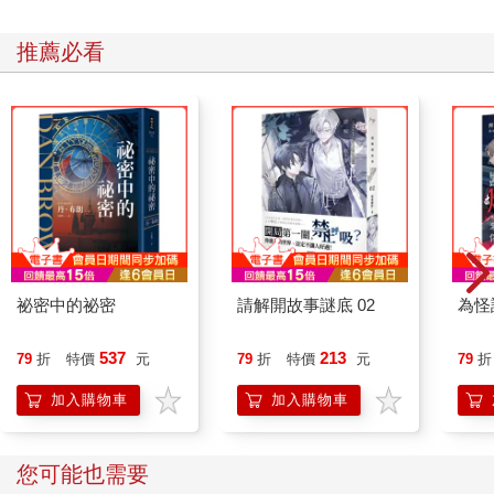
大品牌的情況下成功銷售，比如一般服飾或牛奶（儘管現在這些
產品在超市或專門市場上，也標榜「自有品牌」）。接下來我們
推薦必看
將探討什麼是品牌、如何建立品牌，以及品牌和市場區隔之間的
關連。
品牌行銷
品牌行銷（Branding）是指為企業、商品或服務，創造和傳播一
種三維度的形象，這種形象不容易被競爭對手複製或破壞。品牌
不僅是標誌或名字，而是企業所做的一切。它也是對顧客的奉獻
和承諾，因此應該是整個企業關注的重點。品牌代表了企業文
化，因為它乃是基於對企業而言很重要的價值觀。品牌能幫助一
個產品或企業在市場中脫穎而出，並在顧客的腦中創造持久的印
象，進而提高企業的可見度。品牌行銷的目的是提供某一種暗
祕密中的祕密
請解開故事謎底 02
為怪
示，當顧客接觸到該企業產品時，就會想到特定的經驗和優點。
品牌行銷的目標是為品牌創造識別度和個性，這點就要由行銷組
537
213
79
折
特價
元
79
折
特價
元
79
折
合來支援。品牌識別包括讓人能輕易識別該品牌的元素，如標
誌、顏色和口號。品牌的個性指的是品牌傳遞的性格特質，例如
加入購物車
加入購物車
溫暖、友善、善於社交、創新等。
世界上品牌行銷最有效的企業之一，就是可口可樂。可樂的核心
產品本身差異度不大，然而顧客完全可以藉由其品牌辨識出它來
您可能也需要
──名稱、紅色、包裝和標誌上獨特的字體、玻璃瓶的形狀，再加