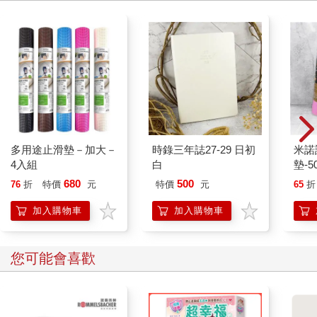
上廣告宣傳的品牌個性（形象）──各種歡樂的慶祝及它反映出的
美國價值觀。另一款無酒精飲料Irn-Bru的品牌識別，同樣是一個
好例子，它透過強調其獨特口味、標誌、鮮明的橘色，以及蘇格
蘭的個性和傳統，還有名稱中「Irn」（即Iron，鋼鐵）賦予力量
的含義，傳達這個品牌的價值。成功的品牌行銷可以提高產品辨
識度、創造顧客忠誠度、促進溢酬定價（premium pricing），並
協助鞏固企業地位，對抗競爭對手。
每年都會發表全球頂級品牌的資訊。這項排名證實了建立和管理
頂級品牌對企業價值的貢獻。品牌知名度是指消費者辨識出特定
多用途止滑墊－加大－
時錄三年誌27-29 日初
米諾
品牌，並將它與相關商品和服務連結起來的能力。如果消費者認
4入組
白
墊-5
識這個品牌，就能夠辨識它的類別和特徵，並與它產生情感連
680
500
結。
76
折
特價
元
特價
元
65
折
強大的品牌行銷也能產生品牌延伸（brand extension）的機會，
加入購物車
加入購物車
就是將其他商品加到該品牌的系列商品中。例如，高露潔最著名
的產品是牙膏，但現在他們也用相同的品牌名稱推出漱口水和牙
刷。不過，一個品牌應該延伸到什麼程度，是個值得討論的問
您可能會喜歡
題。