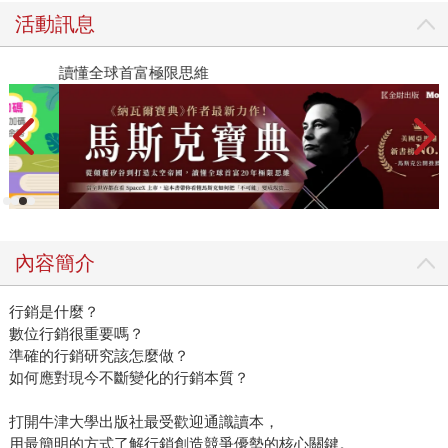
活動訊息
讀懂全球首富極限思維
2
內容簡介
行銷是什麼？
數位行銷很重要嗎？
準確的行銷研究該怎麼做？
如何應對現今不斷變化的行銷本質？
打開牛津大學出版社最受歡迎通識讀本，
用最簡明的方式了解行銷創造競爭優勢的核心關鍵。