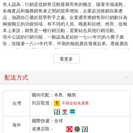
有人認為，行銷是從銷售活動發展而來的概念，隨著市場成熟，
各種產品和服務銷售者之間的競爭增加，企業必須推銷自家產
品，強調自己優於競爭對手之處。企業通常將銷售與行銷劃分為
兩個獨立的功能領域，有不同的人員、職責和目標。然而，從根
本上來說，銷售是一種行銷活動，需要結合其他行銷活動。
現今公認的行銷功能，一般認為是始於一七○○年代的小冊子廣
告，並隨著一八○○年代早、中期的報紙廣告發展起來。看板廣告
在一八五○年代開始流行，開始了真正認真的推銷活動，有助於提
高特定產品和品牌的知名度。早期成功行銷的例子，是十九世紀
看更多
晚期使用「泡泡」來行銷的梨牌（Pears）肥皂，它是由A&F
Pears的董事長湯瑪斯．詹姆斯．巴勒特（Thomas James
Barratt）所發起。（A&F Pears後來被利華兄弟公司〔Lever
配送方式
Brothers〕收購，也就是現在的跨國公司聯合利華
〔Unilever〕）。巴勒特被認為是世界上第一個品牌行銷人員，為
國內宅配：本島、離島
了促進公司獨特的肥皂產品銷售量，他使用了一系列推銷工具，
包括證明書、標語、圖像、促銷和贈品，並確保產品廣泛供應，
到店取貨：
台灣
不限金額免運費
價格也具有競爭力。
一九五○年代，行銷活動又邁進一大步，電視廣告提供了範圍更
國際快遞：全球
廣、更直接的新媒體選擇。「廣告」的定義是廠商付費的傳播內
海外
容，透過電視、報紙和最新的線上平臺等各種媒體傳播。隨之而
港澳店取：