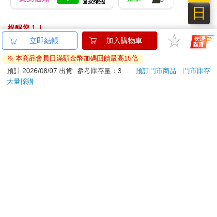
日
提醒您！！
金石堂及銀行均不會請您操作ATM! 如接獲電話要求您前往
立即結帳
加入購物車
ATM提款機，請不要聽從指示，以免受騙上當！
※ 本商品會員日滿額金幣加碼回饋最高15倍
退換貨須知：
預計 2026/08/07 出貨
參考庫存量：3
預訂門市商品
門市庫存
大量採購
**提醒您，鑑賞期不等於試用期，退回商品須為全新狀態**
依據「消費者保護法」第19條及行政院消費者保護處公告之
「通訊交易解除權合理例外情事適用準則」，以下商品購買
後，除商品本身有瑕疵外，將不提供7天的猶豫期：
易於腐敗、保存期限較短或解約時即將逾期。（如：生
鮮食品）
依消費者要求所為之客製化給付。（客製化商品）
報紙、期刊或雜誌。（含MOOK、外文雜誌）
經消費者拆封之影音商品或電腦軟體。
非以有形媒介提供之數位內容或一經提供即為完成之線
上服務，經消費者事先同意始提供。（如：電子書、電
子雜誌、下載版軟體、虛擬商品…等）