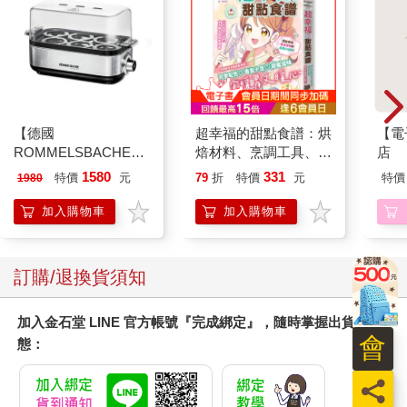
【德國
超幸福的甜點食譜：烘
【電
ROMMELSBACHE諾
焙材料、烹調工具、可
店
曼百赫】多功能煮蛋
愛配色【閃亮女孩6】
1580
331
特價
元
79
折
特價
元
特價
1980
器/可煮6顆蛋
ER600/ER-600
加入購物車
加入購物車
訂購/退換貨須知
加入金石堂 LINE 官方帳號『完成綁定』，隨時掌握出貨動
會
態：
員