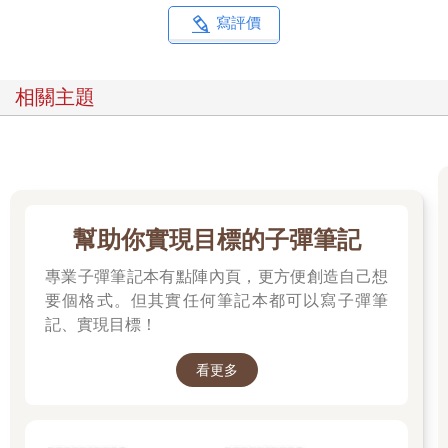
寫評價
第三章 市場區隔、目標、定位和品牌作用（節錄）
你能把產品和服務普及到整個市場和所有顧客嗎？對某些產品，
相關主題
尤其是像自來水、水果、蔬菜、鹽這樣的商品，你可以，也應該
這樣做。然而，大多數企業都知道，他們無法以同樣的方式吸引
所有買家，甚至是特定產品群的所有買家。顧客五花八門，各有
不同的動機和欲望，因此真正能做到的，是定義不同的顧客群，
並設計針對這些族群的行銷策略。這就是所謂的市場區隔和目標
市場。有些產品，如可樂和銀行服務，可以採取類似的方式向許
幫助你實現目標的子彈筆記
多不同的市場進行大規模行銷，只需要對行銷組合進行微小的調
整，就能適用不同的顧客群。例如，特易購（Tesco）會使用不同
專業子彈筆記本有點陣內頁，更方便創造自己想
的產品去吸引不同的顧客群，比如，用「每日特價」吸引在意價
要個格式。但其實任何筆記本都可以寫子彈筆
格的顧客，用品牌產品（如亨氏罐頭產品或Kenco咖啡）吸引忠
記、實現目標！
實顧客，而特易購「特選商品」則是專門針對為了特殊場合而尋
找食品的顧客。因此，如果行銷組合的目標是滿足特定客群的需
看更多
求，許多系列產品都可以銷售得更好。然而，在進行市場區隔
時，重要的是──你要劃分的是顧客，而不是產品。
行銷大師科特勒強調，我們不可能知道對每個企業或產業而言，
最理想的區隔方法是什麼，但通常有適合大多數企業一般性、廣