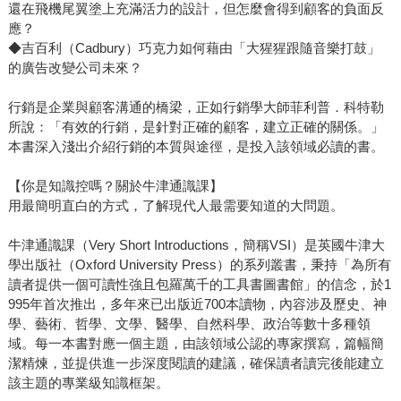
還在飛機尾翼塗上充滿活力的設計，但怎麼會得到顧客的負面反
應？
◆吉百利（Cadbury）巧克力如何藉由「大猩猩跟隨音樂打鼓」
的廣告改變公司未來？
行銷是企業與顧客溝通的橋梁，正如行銷學大師菲利普．科特勒
所說：「有效的行銷，是針對正確的顧客，建立正確的關係。」
本書深入淺出介紹行銷的本質與途徑，是投入該領域必讀的書。
【你是知識控嗎？關於牛津通識課】
用最簡明直白的方式，了解現代人最需要知道的大問題。
牛津通識課（Very Short Introductions，簡稱VSI）是英國牛津大
學出版社（Oxford University Press）的系列叢書，秉持「為所有
讀者提供一個可讀性強且包羅萬千的工具書圖書館」的信念，於1
995年首次推出，多年來已出版近700本讀物，內容涉及歷史、神
學、藝術、哲學、文學、醫學、自然科學、政治等數十多種領
域。每一本書對應一個主題，由該領域公認的專家撰寫，篇幅簡
潔精煉，並提供進一步深度閱讀的建議，確保讀者讀完後能建立
該主題的專業級知識框架。