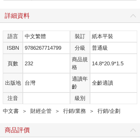
來的是一九六○年代早期，傑羅姆．麥卡錫（E. Jerome
McCarthy）提出了行銷組合的概念（4P：Promotion促銷、Price
詳細資料
價格、Place地點、Product產品），成為現代行銷策略的基礎。
什麼是顧客價值？
語言
中文繁體
裝訂
紙本平裝
行銷學的頂尖學者彼得．杜爾（Peter Doyle）將價值描述為來自
參與者感受與觀點的主觀因素。因此，「價值」是一個變數，仰
ISBN
9786267714799
分級
普通級
賴交易參與者的觀點。價值可以有多種形式，包括功用性價值
（物品的使用方式）、貨幣價值（財務收益）、社會價值（在互
商品規
頁數
232
14.8*20.9*1.5
動中創造）和心理價值（讓人們感覺更好）。顧客知覺價值
格
（customer perceived value）是根據商品／服務與市場上類似產
品的比較。為了提供價值，行銷人員必須了解顧客的需要、欲望
適讀年
出版地
台灣
全齡適讀
和需求，以及如何以最有利的方式呈現產品。
齡
這種對顧客價值的關注，導致了「共同創造價值」概念的發展，
注音
級別
即買方和賣方互動合作，藉此開發新產品或為現有產品找到新用
途。這種價值是在雙方的互動中創造的，有多種不同的形式，包
中文書
＞
財經企管
＞
行銷/業務
＞
行銷/企劃
括知識交流、辨識產品／服務的不同用途、提高盈利／降低成
本，以及創建卓越的品牌。
共同創造價值的重要部分在於──它是由買方和賣方等各方之間的
商品評價
互動所發展。比方說，建築師在設計時會與顧客持續溝通，彼此
交換想法和資訊，來創造額外的價值。