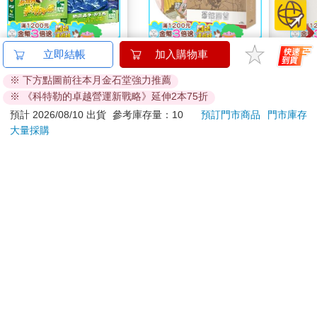
由意志的個體。
→ 如果品牌是一個「人」，它會是怎樣的人物？這正是品牌思考
的核心。
【動物星球】名人大揭
驀然回首(藍光典藏版)
【電
立即結帳
加入購物車
密系列+MOJO動物模
BE
「今日最偉大的品牌，都是因為某種行動而誕生的『行動者』。
※ 下方點圖前往本月金石堂強力推薦
型 優惠組合套餐
(52)
1111
1550
37
折
特價
元
特價
元
特價
真正的本質不在於他們製造了什麼產品，而是他們如何行動。」
※ 《科特勒的卓越營運新戰略》延伸2本75折
這是行銷學者阿美里斯．里德（Americus Reed II）對現代品牌的
加入購物車
預購限定
預計 2026/08/10 出貨
參考庫存量：10
預訂門市商品
門市庫存
定義。這句話的意思是，品牌本身就如同一個擁有自由意志的個
大量採購
體。
我們不妨從文學課上學過的「故事三要素」—人物、事件、背
訂購/退換貨須知
景，來重新詮釋品牌的世界觀：
•背景──品牌所存在的當今現實世界，以及品牌想要打造的理想
加入金石堂 LINE 官方帳號『完成綁定』，隨時掌握出貨動
世界。
態：
•事件──品牌為了實現理想世界而採取的一切行動。
•人物──品牌本身。
背景與事件，都是為了讓「人物」（品牌）擁有意義而存在的。
因此，世界觀中最關鍵的元素，就是「人物」，也就是品牌本
提醒您！！
身，因為它是推動整個故事發展的主體，也是創造有意義變化的