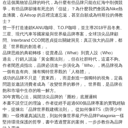
在這個萬物皆品牌的時代，為什麼有些品牌只能在紅海中削價競
爭，有些品牌卻擁有死忠的「信徒」？為什麼我們會因為Nike熱
血沸騰，在Aēsop 的店裡流連忘返，甚至自願成為特斯拉的傳教
士？
曾一手打造連鎖KANU咖啡、T.O.P咖啡，並主導2018平昌冬奧、
三星、現代汽車等國家級與世界級品牌專案，全球頂尖品牌顧
問、Interbrand CCO閔恩貞提出關鍵洞見：真正強大的品牌，都
是「世界觀的創造者」。
品牌思維的典範轉移：從賣產品（What）到賣人設（Who）
過去，行銷人談論「黃金圈法則」，但在社群時代，這還不夠。
作者閔恩貞指出，品牌必須進一步演化為「Who」，將品牌視為
一個有血有肉、擁有獨特世界觀的「人格體」。
成功的品牌不只是「賣東西」，而是創造一個獨特的視角，定義
問題並邀請消費者成為「改變世界的夥伴」。世界觀，是品牌在
飽和市場中生存的唯一解方。
30年實戰心法，揭開頂尖品牌的「圈粉」底層邏輯
本書不談空泛的理論，作者從經手超過600個品牌專案的實戰經驗
中，提煉出「品牌世界觀建構法則」。從如何像BTS（防彈少年
團）一樣傳遞真誠訊息，到如何像世界級戶外品牌Patagonia一樣
堅持環境保護的哲學，書中透過豐富的案例，一步步教你為品牌