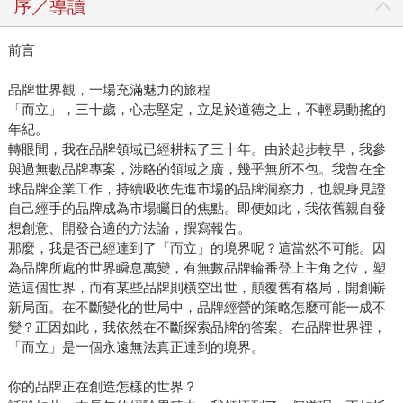
序／導讀
前言
品牌世界觀，一場充滿魅力的旅程
「而立」，三十歲，心志堅定，立足於道德之上，不輕易動搖的
年紀。
轉眼間，我在品牌領域已經耕耘了三十年。由於起步較早，我參
與過無數品牌專案，涉略的領域之廣，幾乎無所不包。我曾在全
球品牌企業工作，持續吸收先進市場的品牌洞察力，也親身見證
自己經手的品牌成為市場矚目的焦點。即便如此，我依舊親自發
想創意、開發合適的方法論，撰寫報告。
那麼，我是否已經達到了「而立」的境界呢？這當然不可能。因
為品牌所處的世界瞬息萬變，有無數品牌輪番登上主角之位，塑
造這個世界，而有某些品牌則橫空出世，顛覆舊有格局，開創嶄
新局面。在不斷變化的世局中，品牌經營的策略怎麼可能一成不
變？正因如此，我依然在不斷探索品牌的答案。在品牌世界裡，
「而立」是一個永遠無法真正達到的境界。
你的品牌正在創造怎樣的世界？