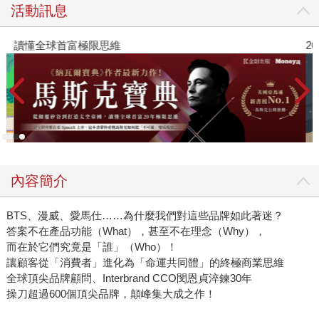
活動訊息
讀懂全球首富極限思維
2
內容簡介
BTS、漫威、愛馬仕……為什麼我們對這些品牌如此著迷？
答案不在產品功能（What），甚至不在理念（Why），
而在於它們究竟是「誰」（Who）！
讓顧客從「消費者」進化為「命運共同體」的終極商業思維
全球頂尖品牌顧問、Interbrand CCO閔恩貞淬鍊30年
操刀超過600個頂尖品牌，顛峰集大成之作！