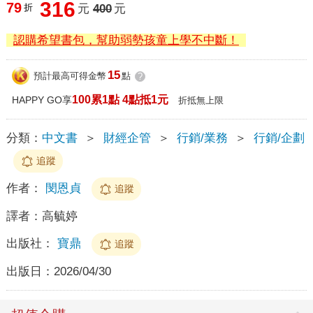
316
79
折
元
400
元
認購希望書包，幫助弱勢孩童上學不中斷！
15
預計最高可得金幣
點
?
100累1點 4點抵1元
HAPPY GO享
折抵無上限
分類：
中文書
＞
財經企管
＞
行銷/業務
＞
行銷/企劃
追蹤
作者：
閔恩貞
追蹤
譯者：
高毓婷
出版社：
寶鼎
追蹤
出版日：
2026/04/30