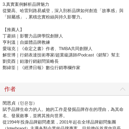
3.真實案例解析品牌魅力
從樂高、哈雷到路易威登，深入剖析品牌如何創造「故事感」與
「歸屬感」，累積忠實粉絲與持久影響力。
【推薦人】
丁菱娟｜影響力品牌學院創辦人
亨利溫｜自媒體品牌教練
愛瑞克｜《命定之書》作者、TMBA共同創辦人
解世博｜行銷表達技術專家/超業級講師/Podcast《銷幫》幫主
劉奕酉｜鉑澈行銷顧問策略長
鄭緯筌｜《經濟日報》數位行銷專欄作家
作者
閔恩貞（민은정）
賦予品牌生命力的人。她的工作是發掘品牌存在的理由，為其命
名、發展敘事，並將其推向世界。
從1994年投身品牌顧問產業，2001年起在全球品牌顧問集團
（Interbrand）主導各類企業的品牌專案。目前擔任首席內容長