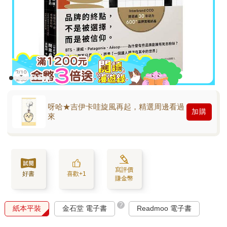
呀哈★吉伊卡哇旋風再起，精選周邊看過
加購
來
寫評價
好書
喜歡+1
賺金幣
?
紙本平裝
金石堂 電子書
Readmoo 電子書