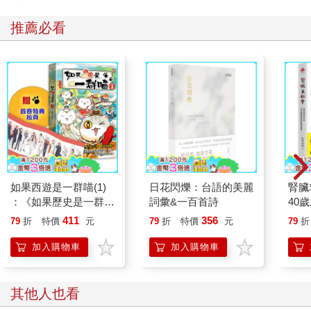
更廣闊的故事躍然紙上，隨著品牌展開新的行動時，世界觀也會
推薦必看
同步成長，讓故事更加遼闊、更加深入。
品牌故事與設定
讓我們回到SK-II和賓格瑞的案例。如果它們不是品牌世界觀，那
麼它們又是什麼呢？SK-II Pitera精華的故事，是品牌故事。品牌
故事是品牌向顧客傳遞的訊息，它的本質是針對受眾而設計，透
過故事的力量，讓人們對品牌產生共鳴與情感連結。認知心理學
家布魯納（Jerome Bruner）曾指出，透過故事來傳遞資訊，比起
單純的資訊傳遞，受眾的記憶度能夠提升二十二倍之多。
不僅如此，人類天生就喜歡有趣的故事。故事擁有強大的力量，
如果西遊是一群喵(1)
日花閃爍：台語的美麗
腎臟
能夠溫柔地卸下人們的心防。因此，品牌故事非常重要，它讓品
：《如果歷史是一群
詞彙&一百首詩
40
牌不只是產品或服務，而是成為超越這一層次的存在。
喵》作者最新力作，附
就告
411
356
79
折
特價
元
79
折
特價
元
79
折
然而，品牌故事僅僅是品牌世界觀的一部分，或者說，它還只是
【首卷特典】拉頁
尚未完成的品牌世界觀。世界觀並非只是單純的故事堆砌，它是
加入購物車
加入購物車
一種看待世界的方式和觀念。無論是創辦人的故事、產品原料的
來源，或是與顧客之間的互動關係，挖掘出各種故事、用這些故
事豐富品牌都是勢在必行的。但這些故事必須有一個貫穿其中的
其他人也看
核心哲學，否則它們終究只是片段故事情節，無法發展成完整的