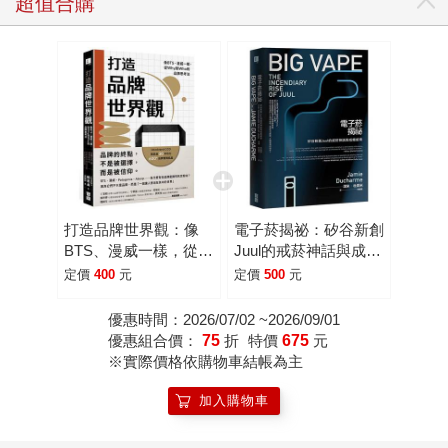
超值合購
打造品牌世界觀：像
電子菸揭祕：矽谷新創
BTS、漫威一樣，從
Juul的戒菸神話與成癮
Why到Who的品牌思考
威脅
定價
400
元
定價
500
元
法
優惠時間：2026/07/02 ~2026/09/01
優惠組合價：
75
折
特價
675
元
※實際價格依購物車結帳為主
加入購物車