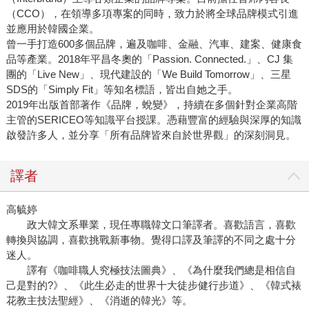
（CCO），在領導多項專案的同時，致力於將全球品牌模式引進
並應用於韓國企業。
曾一手打造600多個品牌，遍及咖啡、金融、汽車、建案、健康食
品等產業。2018年平昌冬奧的「Passion. Connected.」、CJ 集
團的「Live New」、現代建設的「We Build Tomorrow」、三星
SDS的「Simply Fit」等知名標語，皆出自她之手。
2019年出版首部著作《品牌，蛻變》，持續在多個針對企業高階
主管的SERICEO等知識平台授課。憑藉豐富的經驗與深厚的知識
啟發許多人，並分享「所有品牌皆來自於世界觀」的深刻洞見。
譯者
高毓婷
政大韓文系畢業，現任專職韓文口筆譯者。喜歡語言，喜歡
轉換與協調，喜歡挑戰新事物。覺得口譯及筆譯的不同之處十分
迷人。
譯有《咖啡職人究極技法圖典》、《為什麼我們總是相信自
己是對的?》、《此生必走的世界十大徒步健行步道》、《韓式裱
花教主技法聖經》、《消逝的韓光》等。