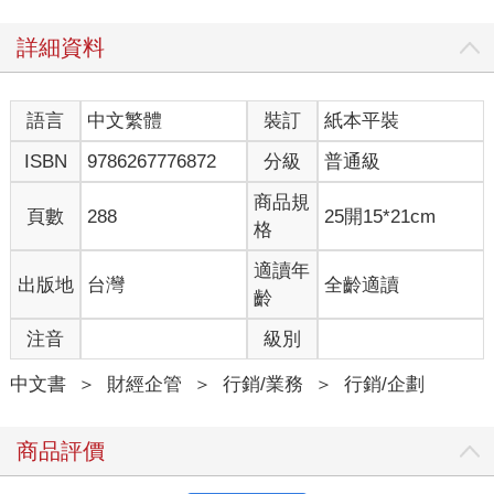
一點，首先必須分清品牌故事、品牌設定，與品牌世界觀之間的
詳細資料
區別。首先，讓我們來了解一下品牌世界觀的條件。
語言
中文繁體
裝訂
紙本平裝
品牌世界觀的四大條件
ISBN
9786267776872
分級
普通級
1. 是否具備「真實性」？
賓格瑞的角色並不是真實的故事，大家都知道它是虛構的，這正
商品規
頁數
288
25開15*21cm
是它帶來新鮮感與趣味性的原因。然而，虛構的故事終究無法擁
格
有「真實」所帶來的深刻影響力。賓格瑞創造這個角色的目的並
非要傳達真實性，而是希望藉此塑造年輕、親和的品牌形象，讓
適讀年
出版地
台灣
全齡適讀
千禧世代和Z世代產生共鳴。以目的來說這一策略的確取得了巨大
齡
成功，但本質上，它並不是真實的故事。
注音
級別
2. 是否能夠「持續發展」？
中文書
＞
財經企管
＞
行銷/業務
＞
行銷/企劃
賓格瑞的角色故事雖然能夠隨著季節變化而持續發展，但它能夠
維持多久呢？賓格瑞品牌已經有五十多年的歷史，但這系列的IP
還能再延續五十年嗎？答案恐怕是否定的。任何優秀的行銷策略
商品評價
都有其生命週期，無法維持幾十年。然而，真正優秀的品牌世界
觀必須要能夠跨越時間的壁壘，持續發展。