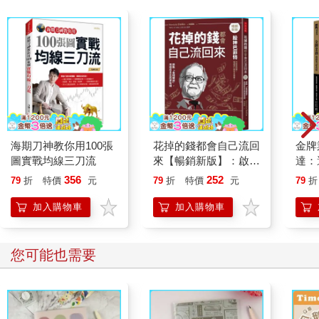
世界觀。
那麼，賓格瑞的品牌角色又是什麼呢？它其實更接近於一種設
定。在電影、小說或遊戲中，世界觀本質上是經過精心設計的設
定架構。但品牌世界觀與娛樂產業的世界觀並不相同。娛樂產業
的世界觀目的是讓人沉浸其中，從而獲得快樂。品牌的世界觀則
應該建立在真誠之上。雖然「世界觀」一詞因為娛樂產業的發展
而變得流行，但經營品牌的人們應該要清楚理解這兩者間的本質
區別。
海期刀神教你用100張
花掉的錢都會自己流回
金牌
圖實戰均線三刀流
來【暢銷新版】：啟動
達：
唱出品牌想傳遞的訊息
「金錢螺旋」，用錢愈
懂潛
356
252
從第三代開始的大多數K-POP偶像團體都擁有自己的世界觀，而
79
折
特價
元
79
折
特價
元
79
折
多反而更有錢
單（
第一個導入世界觀概念的偶像團體，就是EXO。EXO的設定是
音檔
加入購物車
加入購物車
「來自太陽系外行星（Exoplanet）的十二名外星人」，這個世界
觀的架構十分精緻，甚至能夠媲美一般奇幻小說。他們的專輯設
計、發行時間，都緊密圍繞這個世界觀的框架，展現了對設定的
您可能也需要
高度投入。但問題是，隨著EXO出道時間愈來愈久，這個世界觀
變得難以維持，逐漸被淡化模糊，甚至變成了迷因（Meme）。
與EXO相比，BTS的世界觀發展方式完全不同。BTS比EXO晚一
年出道，起初似乎並沒有明確的世界觀。但他們始終在歌曲中表