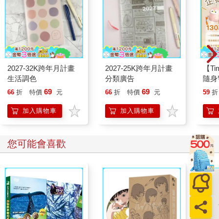
達自己真正想傳遞的訊息，隨著時間推移，這些訊息逐漸匯聚編
織成一條清晰的主線：「Love Yourself」（愛自己）。這個核心
概念被許多人視為BTS的世界觀。
EXO的出道曲《MAMA》用音樂講述了EXO來自異星的設定，而
BTS的出道曲〈No More Dream〉則唱道：「即使只活一天，你
也要走自己的路。」兩者的世界觀截然不同。BTS的「Love
Yourself」在他們成為超級明星的現在，也仍在持續下去，並更進
2027-32K跨年月計畫
2027-25K跨年月計畫
【T
一步地擴展。他們不僅以「Love Yourself」為主題發表聯合國演
生活調色
分類廣告
隨身
講，還在全球各地與藝術家合作，將這個理念傳遞出去。
貝企
69
69
66
折
特價
元
66
折
特價
元
59
折
身安
品牌世界觀應該像BTS一樣，它必須是真誠的、能夠持續發展
加入購物車
加入購物車
的，並且必須從品牌內部出發。世界觀並不是精心設計的設定，
也不是簡單的故事堆砌。我們不能忘記的是，真正的品牌世界觀
來自該品牌自身的大膽提問，透過不斷的成長與變化，最終尋找
您可能會喜歡
出屬於自己答案的過程。
世界觀的主角，品牌究竟是誰？
→ 品牌的核心概念從「What」進化到「Why」，再進化到
「Who」。
→ 在品牌世界觀中，品牌不再是單純的商業體，而是一個擁有自