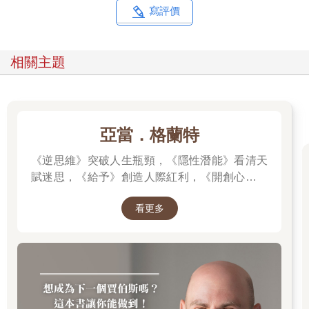
寫評價
3. 是否能「有彈性地發展」？
SK-II Pitera精華的故事，因其「真實性」而令人信服，許多消費
者因為相信這個故事而購買產品，期待自己也擁有如釀酒師般細
相關主題
緻年輕的肌膚。然而這個故事的影響力僅限於特定產品，無法延
伸至該品牌的其他層面，如發展成企業文化、其他產品線等。真
正的品牌世界觀應該要有靈活的彈性，能夠隨著品牌的成長而持
續擴展，成為更大的故事。
亞當．格蘭特
4. 是否「發自內在」？
《逆思維》突破人生瓶頸，《隱性潛能》看清天
品牌世界觀並不是某個巧合的事件，也不是某個精心創作的故
事，而是源於品牌自身的信念。我們可以把品牌世界觀比喻成我
賦迷思，《給予》創造人際紅利，《開創心態》
們身體的DNA，雖然DNA是肉眼不可見的，但它決定了一個人的
解除自我設限，亞當．格蘭特「最有價值的四堂
性格、長相，甚至影響他的成長過程。世界觀就像品牌的DNA，
看更多
課」。
雖然人們看到的會是產品、服務、態度與行動，但最終帶來成果
的是世界觀。只有內外具一致性的品牌，我們才能從其行動中推
斷出他們的世界觀。
品牌存在的理由