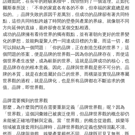
話雖如此，在長年的經驗累積中，我領悟到了一個道理。正如托
爾斯泰所說：「不幸的家庭各有各的不幸，但幸福的家庭總是相
似的。」品牌失敗的原因千差萬別，但成功的品牌卻有著共同特
點，這些共同特點跨越了時間的壁壘與產業的界線。就像朝不同
方向延伸的直線，最終卻會在某個交點相遇。
成功的品牌擁有看待世界的獨有觀點，並有著朝向更好的世界變
化的夢想，並能夠凝聚人們一同達成目標的力量。而這一切，都
可以歸結為一個問題：「你的品牌，正在創造怎樣的世界？」這
個問題的答案，便是品牌的世界觀—因為你的品牌存在，而使這
個世界產生改變，成為嶄新的世界。這就是品牌成功的核心，也
是品牌存在的根本意義。因此，品牌與世界觀是密不可分的。品
牌的本質，就是在創造屬於自己的世界。而構築並實現品牌專屬
世界觀的過程，就是品牌化，也是所有品牌都在不斷追求的價
值。品牌，即世界觀。
品牌需要獨到的世界觀
那麼，為什麼我們現在需要重新定義「品牌世界觀」呢？因為
「世界觀」這個詞彙雖已被廣泛使用，但品牌世界觀的概念卻仍
未能被正確地理解與定義。當「世界觀」的概念從遊戲、娛樂等
領域被直接套用到品牌時，品牌世界觀的定義也變得混亂不清。
然而，品牌與遊戲、娛樂產業截然不同。品牌既可見又無形，既