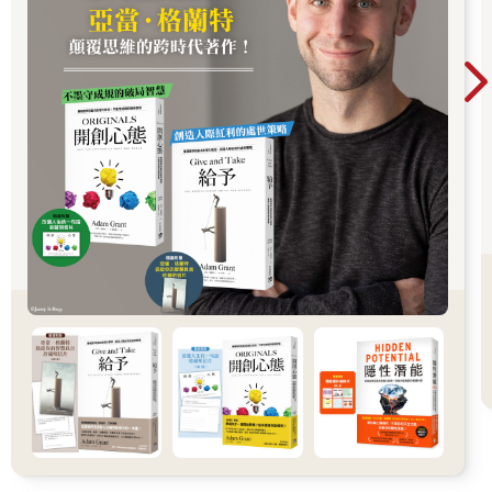
「人為什麼要旅行？旅行的目的究竟是什麼？」這是規劃出高級
度假村的某位創辦人，向同仁拋出的問題。他的答案是：「旅行
的目的不只是看美景、吃美食……旅行是一場與未知、與令人心
動之故事相遇的旅程。所以我們的度假村應該要設計一個人們不
熟悉的、讓人悸動的故事，為旅客提供這樣的體驗。這就是度假
村存在的作用和理由。」
這正是韓國豪華度假村品牌「Ananti」的故事，Ananti 改變了以
往韓國國內以住宿、飲食、少量活動為主的韓國度假村業界生
態，選擇了過去較不受關注的地區作為發展據點，創造令人好奇
的品牌名稱，設計極具衝擊力的建築風格，甚至在度假村的中央
設置書店，並讓餐飲體驗與當地文化故事結合……這一切是怎麼
做到的呢？
在許多分析Ananti成功案例的文章中，許多人會歸因於上述這些
因素—獨特的地點選擇、建築設計、書店概念等。但真正特別的
成功關鍵，其實在於貫穿這一切的「Ananti的世界觀」。Ananti重
新定義「旅行」的概念，這個觀點成為品牌哲學，並透過品牌的
每一個細節嚴謹地去貫徹執行。Ananti每進駐一個地區，都會根
據該地區的特點進一步發展出陌生而令人心動的不同故事。
這就是品牌世界觀。品牌世界觀不應止步於單一獨立的要素，而
是應該從觀點和理念開始，持續成長及發展，即使時間流逝也能
持續進化。它應該像一本不設下結局的小說，每當翻頁時就會有