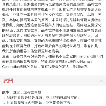
真實又虛幻，是無生命的同時也是能夠成長的生命體。品牌世界
觀與任何其他領域的世界觀都不同，因此我們迫切需要釐清這個
概念，並建立一套具體可行的操作指南。這也是我以「品牌世界
觀」為核心撰寫這本書的原因。本書將探討品牌如何建立獨特的
世界觀，如何透過這個世界觀與人們建立連結，最終建立更深化
的關係，進而改變世界。品牌世界觀不僅適用於在企業中負責品
牌的經營者，同樣適用於所有希望打造優秀個人品牌的人。因
此，我希望用簡單、直觀的方式來闡述這個概念，讓每位讀者都
能夠從中獲得啟發，打造出屬於自己的獨特世界觀。唯有如此，
我們所處的世界才能變得更加有意義。
最後，我要向所有與我共事，彌補我不足之處的Interbrand顧問們
表達最深的敬意與感謝。特別感謝文志勳代表以及Human
Connection團隊的各位，還有我摯愛的家人，謝謝你們。
試閱
故事、設定，還有世界觀
→ 品牌世界觀必須是真誠，並且能夠持續發展的。
→ 世界觀應該從內部開始，並不斷發展下去。