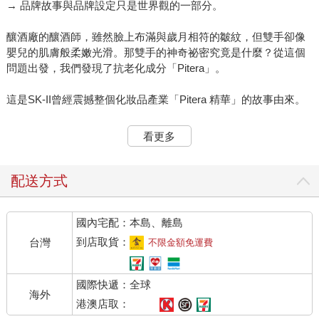
→ 品牌故事與品牌設定只是世界觀的一部分。
釀酒廠的釀酒師，雖然臉上布滿與歲月相符的皺紋，但雙手卻像
嬰兒的肌膚般柔嫩光滑。那雙手的神奇祕密究竟是什麼？從這個
問題出發，我們發現了抗老化成分「Pitera」。
這是SK-II曾經震撼整個化妝品產業「Pitera 精華」的故事由來。
「頭戴著香蕉牛皇冠的王子『賓格瑞烏斯．德瑪西斯』為了繼承
看更多
賓格瑞王國的王位踏上了挑戰之旅，他的第一個任務就是經營
Instagram。」
配送方式
這是由賓格瑞（Binggrae）所創造的角色，成功讓品牌形象變得
年輕新潮。
國內宅配：本島、離島
這兩個案例無疑都締造了行銷史上的輝煌成功。許多企業在尋求
品牌故事的靈感時，總會把SK-II的Pitera精華和賓格瑞作為學習
到店取貨：
台灣
不限金額免運費
典範。品牌形象重塑策略十有八九會失敗，但在賓格瑞完美完成
這一困難的任務後，許多品牌也開始投入角色IP開發，希望能夠
國際快遞：全球
複製這樣的成功模式。
海外
這些策略的確令人讚嘆，我自己也從中學到了很多。但問題是，
港澳店取：
這些案例能稱為品牌的「世界觀」嗎？答案是否定的。要理解這