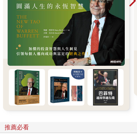
貴。
對企業而言，擴大利潤的關鍵在解決兩個問題：一是避免因
為空位與空房而產生業績上的損失，二是避免因為賣得太便宜且
賣光了，錯失無法高價售出機會的損失。這個方法就是「早預約
享優惠，晚預約就得多花錢」。
讓早點預約的人可以花比較少的錢，這樣的做法能夠確保滿
足已經確認旅行計畫的消費者的需求，透過這樣的策略確認一部
分的業績，也可以降低賣不完的風險。
另一方面，突然需要出差的商務客總是在出發前一、兩天才預
約，在這個狀況下，比起價格，能夠預約到房間更重要，因此企
業也可以提高房價，從而產生更好的獲利。
從稅務顧問的角度看，愈是不賺錢的公司，愈是會因削價競
爭而陷入赤字。這種案例很多。就像是賠本拋售存貨，很多企業
甚至為了要把庫存都清掉，只好花費更多人力、甚至是動用機械
（生產設備）完成。
如果能夠基於供需平衡來確立價格，就可以防範出現賠本拋
推薦必看
售的情形。當然賣得愈便宜獲利就愈低，但如果考慮到動用人力
或機械的固定費用，應在不虧本的前提，提供便宜的價格。