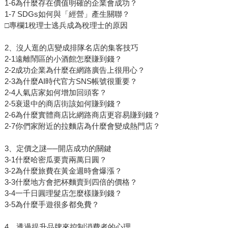
1-6為什麼存在價值明確的企業會成功？
1-7 SDGs如何與「經營」產生關聯？
□專欄1稅理士逃兵成為稅理士的原因
2、沒人逛的店變成排隊名店的集客技巧
2-1遠離鬧區的小酒館怎麼賺到錢？
2-2成功企業為什麼在網路廣告上很用心？
2-3為什麼AI時代官方SNS帳號很重要？
2-4人氣店家如何增加回頭客？
2-5衰退中的商店街該如何賺到錢？
2-6為什麼實體商店比網路商店更容易賺到錢？
2-7你們家附近的拉麵店為什麼會變成熱門店？
3、定價之謎──開店成功的關鍵
3-1什麼哈密瓜要賣兩萬日圓？
3-2為什麼旅費在黃金週時會爆漲？
3-3什麼地方會把杯麵賣到四倍的價格？
3-4一千日圓理髮店怎麼樣賺到錢？
3-5為什麼手遊很多都免費？
4、透過提升品牌來控制消費者的心理