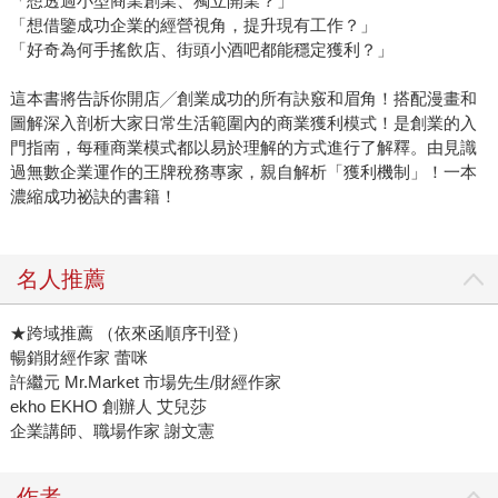
「想透過小型商業創業、獨立開業？」
「想借鑒成功企業的經營視角，提升現有工作？」
「好奇為何手搖飲店、街頭小酒吧都能穩定獲利？」
這本書將告訴你開店╱創業成功的所有訣竅和眉角！搭配漫畫和
圖解深入剖析大家日常生活範圍內的商業獲利模式！是創業的入
門指南，每種商業模式都以易於理解的方式進行了解釋。由見識
過無數企業運作的王牌稅務專家，親自解析「獲利機制」！一本
濃縮成功祕訣的書籍！
名人推薦
★跨域推薦 （依來函順序刊登）
暢銷財經作家 蕾咪
許繼元 Mr.Market 市場先生/財經作家
ekho EKHO 創辦人 艾兒莎
企業講師、職場作家 謝文憲
作者