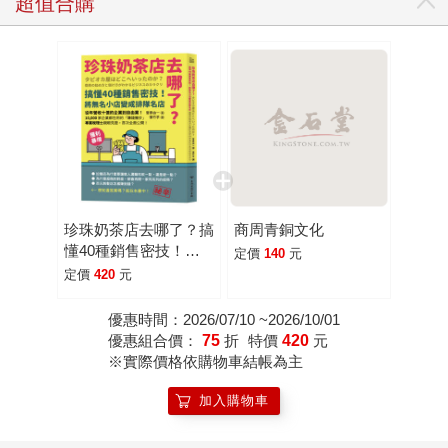
超值合購
珍珠奶茶店去哪了？搞
商周青銅文化
懂40種銷售密技！將
定價
140
元
無名小店變成排隊名店
定價
420
元
優惠時間：2026/07/10 ~2026/10/01
優惠組合價：
75
折
特價
420
元
※實際價格依購物車結帳為主
加入購物車