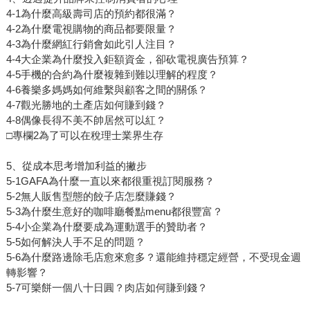
4-1為什麼高級壽司店的預約都很滿？
4-2為什麼電視購物的商品都要限量？
4-3為什麼網紅行銷會如此引人注目？
4-4大企業為什麼投入鉅額資金，卻砍電視廣告預算？
4-5手機的合約為什麼複雜到難以理解的程度？
4-6養樂多媽媽如何維繫與顧客之間的關係？
4-7觀光勝地的土產店如何賺到錢？
4-8偶像長得不美不帥居然可以紅？
□專欄2為了可以在稅理士業界生存
5、從成本思考增加利益的撇步
5-1GAFA為什麼一直以來都很重視訂閱服務？
5-2無人販售型態的餃子店怎麼賺錢？
5-3為什麼生意好的咖啡廳餐點menu都很豐富？
5-4小企業為什麼要成為運動選手的贊助者？
5-5如何解決人手不足的問題？
5-6為什麼路邊除毛店愈來愈多？還能維持穩定經營，不受現金週
轉影響？
5-7可樂餅一個八十日圓？肉店如何賺到錢？