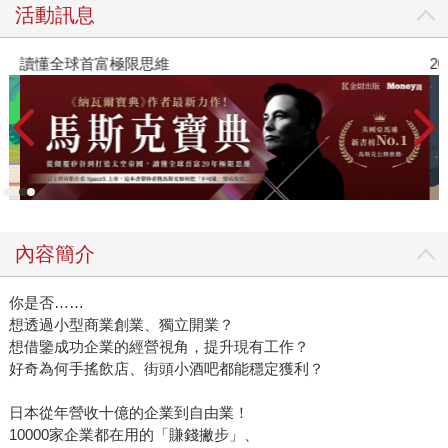
活動訊息
讀懂全球首富極限思維
2
內容簡介
你是否……
想透過小型商業創業、獨立開業？
想借鑒成功企業的經營視角，提升現有工作？
好奇為何手搖飲店、街頭小酒吧都能穩定獲利？
日本從年營收十億的企業到自由業！
10000家企業都在用的「賺錢撇步」、