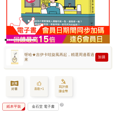
呀哈★吉伊卡哇旋風再起，精選周邊看過
加購
來
寫評價
好書
喜歡+1
賺金幣
?
紙本平裝
金石堂 電子書