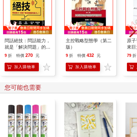
▶換個地方，換個價格
要提高售價，嘗試更換銷售地點條件來調整售價是一個有效
的辦法。富士山是一個很好的例子。
富士山是日本第一的高山。不只海拔日本第一，甚至物價也
是日本第一。
問話絕技：問話能力，
主控戰略型態學（第二
原子
譬如罐裝果汁，如果是一般街邊的自動販賣機，每瓶約一百
就是「解決問題」的能
版）
來巨
多日圓，但若在富士山頂買，售價會飆升到五百日圓。平時兩百
力
270
432
日圓可以買到的杯裝泡麵，在富士山頂要賣八百日圓。
9
折
特價
元
9
折
特價
元
79
折
售價飆升的理由很容易理解，因為商品必須運送到富士山
加入購物車
加入購物車
頂，而且店本身必須在富士山頂營業，成本自然會變高。此外，
富士山頂當然不可能會有很多店，可說是藍海市場（雖然是山
啦），因此不太有價格競爭的問題。
您可能也需要
富士山的這個例子中，最重要的是：價格會隨地點或環境改
變；即使價格因此而改變，還是會有人願意買單。
我們的腦海中普遍有一種「果汁就是個一百多日圓的東西」
的概念，因此廠商也會被「果汁不賣一百多日圓這樣的便宜的
話，就會賣不出去」的成見所限制。
但的確，對既有的市場來說，賣個一百多日圓是剛剛好的。
重要的是，找出可以高價賣出的市場，才能大幅提高收益。