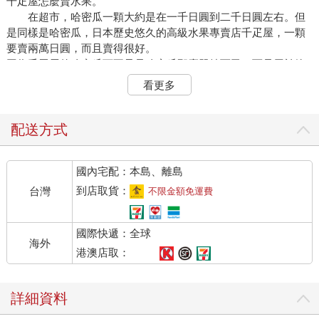
千疋屋怎麼賣水果。
在超市，哈密瓜一顆大約是在一千日圓到二千日圓左右。但
是同樣是哈密瓜，日本歷史悠久的高級水果專賣店千疋屋，一顆
要賣兩萬日圓，而且賣得很好。
因為千疋屋的哈密瓜可不只是哈密瓜那麼單純而已，而是用於餽
贈的禮品。
看更多
買回來自己吃或是與家人一起吃的哈密瓜，買一顆一千日圓
到二千日圓左右差不多。但千疋屋的哈密瓜就是買來送禮的等
級，與超市買的哈密瓜不一樣。
配送方式
甜度與外觀都非常出眾，而且從包裝到盒子都非常用心。
彙集以上要素做為贈品，一顆兩萬日圓也不是什麼離譜的價
國內宅配：本島、離島
格。當然，能夠理解這個售價的人也很多，所以賣到十倍以上也
還是賣得出去的。
到店取貨：
台灣
不限金額免運費
▶翻轉銷售
國際快遞：全球
海外
以此為例，若想要自家企業的商品或服務能夠賣到十倍以上
港澳店取：
的價格，就要翻轉自己的想法，徹底改變銷售戰略。
就銷售客群來看，千疋屋設定的目標客群除了有送禮需求的
詳細資料
人外，就是金錢上可以輕鬆負擔一顆兩萬日圓哈密瓜的人。
關於銷售方式，超市講究的是熱鬧、有朝氣的感覺，與最新