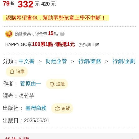
332
79
折
元
420
元
認購希望書包，幫助弱勢孩童上學不中斷！
15
預計最高可得金幣
點
?
100累1點 4點抵1元
HAPPY GO享
折抵無上限
分類：
中文書
＞
財經企管
＞
行銷/業務
＞
行銷/企劃
追蹤
作者：
菅原由一
追蹤
譯者：
張竹芋
出版社：
臺灣商務
追蹤
出版日：
2025/06/01