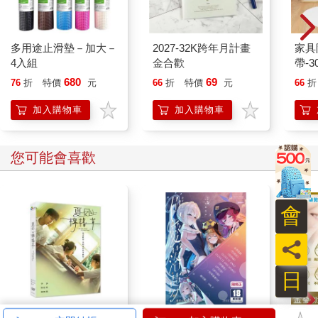
▶珍貴的體驗，就算貴也賣得出去
還有一個重點，就是在富士山頂吃杯麵，這種顧客的體驗價
多用途止滑墊－加大－
2027-32K跨年月計畫
家具
值（Customer Experience）可說是無與倫比。所謂的體驗價值，
4入組
金合歡
帶-3
就是顧客獲知這件商品或服務，並透過購入、使用等一連串的過
680
69
76
折
特價
元
66
折
特價
元
66
折
程後所獲得的體驗及它的附加價值。
以杯麵來說，單純的杯麵、不考慮其他特殊狀況，價格差不
加入購物車
加入購物車
多就是兩百日圓，但許多人認可在山上吃杯麵只要八百日圓很便
宜，所以在富士山頂上，一個杯麵就算賣八百日圓也有人願意
買。
您可能會喜歡
從經營的角度看，將原本在街邊小店裡售價一百日圓左右的
東西，找到可以賣到兩倍以上價格的獨特場域，然後使用其價值
的兩倍，甚至三倍的價格當作售價，附加消費者也可以認同的銷
會
售體驗，是讓利潤倍增的重點。
員
日