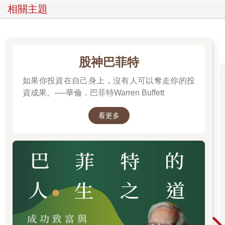
式提高。
相關主題
動態定價有兩個特徵，其一是當需求高於供給時，價格會變
高；當供給多過需求時，價格會變便宜。供求平衡是動態的、不
斷變化的，因此，市場想要的價格及業者想賣的價格時常在變
動。
就動態定價來說，市場供需平衡的變化是可以預測的，也可
股神巴菲特
藉此評估如何設定機票與住宿費用。譬如旅行時，在連續假日等
如果你投資在自己身上，沒有人可以奪走你的投
旺季時必定人山人海；夏季時，涼快的場所人人都想去，像這樣
的變化都有規則性。
資成果。──華倫．巴菲特Warren Buffett
此外，每年需求變化的模式幾乎都是重複的，所以要預測規
則性也就相對簡單許多。在哪個時期，前往哪裡的旅行，售價多
看更多
少錢，分析過去的資料，就可以找到更有助益於銷售的價格。
而若能夠高度精準地預測容易銷售的價格，企業的利潤也會
顯著提升。順帶一提，像這樣重要的供需分析與變化模式預測，
都是電腦的拿手好戲。
可預見的是，未來會有更多企業將使用在計算與分析上都表
現傑出的AI設定價格，並藉此提升競爭力。
▶賣到有剩與賣到沒剩的對策
動態定價的第二個特徵是：愈早預約愈便宜，愈晚確認愈昂