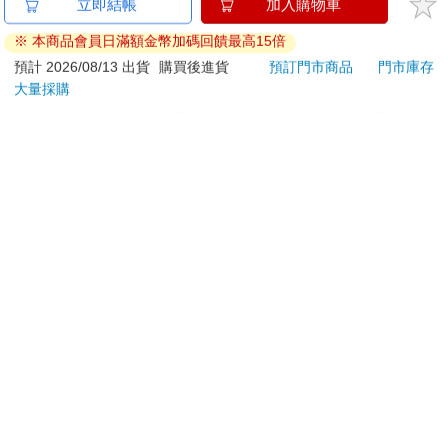
夏日的檸檬草 DVD
水平檔案-色・愛・
日本
立即結帳
加入購物車
落・夢-總集篇
HA
※ 本商品會員日滿額金幣加碼回饋最高15倍
金緻
470
480
特價
元
特價
元
65
折
濕潤
預計 2026/08/13 出貨
購買後進貨
預訂門市商品
門市庫存
140
大量採購
加入購物車
預購限定
臉部
顏保
訂購/退換貨須知
加入金石堂 LINE 官方帳號『完成綁定』，隨時掌握出貨動
態：
提醒您！！
金石堂及銀行均不會請您操作ATM! 如接獲電話要求您前往
ATM提款機，請不要聽從指示，以免受騙上當！