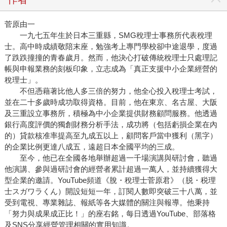
菅原由一
一九七五年生於日本三重縣，SMG稅理士事務所代表稅理
士。高中時成績敬陪末座，勉強考上專門學校卻中途退學，度過
了跌跌撞撞的青春歲月。然而，他決心打破傳統稅理士只處理記
帳與申報業務的刻板印象，立志成為「真正支援中小企業經營的
稅理士」。
不但憑藉著比他人多三倍的努力，他全心投入稅理士考試，
並在二十多歲時成功取得資格。目前，他在東京、名古屋、大阪
及三重設立事務所，積極為中小企業提供財務顧問服務。他透過
銀行高度評價的獨創財務分析手法，成功將（包括虧損企業在內
的）貸款核准率提高至九成五以上，顧問客戶當中獲利（黑字）
的企業比例更達八成五，遠超日本全國平均的三成。
至今，他已在全國各地舉辦超過一千場演講與研討會，聽過
他演講、參與過研討會的經營者累計超過一萬人，並持續獲得大
型企業的邀請。YouTube頻道《脫・稅理士菅原君》（脱・税理
士スガワラくん）開設短短一年，訂閱人數即突破三十八萬，並
受到電視、專業雜誌、報紙等各大媒體的關注與報導。他秉持
「努力與成果成正比！」的座右銘，每日透過YouTube、部落格
及SNS分享經營管理相關的實用知識。