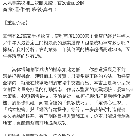
人氣專業稅理士親眼見證，首次全面公開──
商‧業‧運‧作‧的‧幕‧後‧真‧相！
【重點介紹】
臺灣有2.2萬家手搖飲店，便利商店13000家！開店已經是年輕人
╱中年人最普遍且門檻最低的創業選擇！但是成功率有多少呢？
據統計資料分析，在創業第一年就倒閉的機率起碼高達90%。五
年存活率約只有1%。
當你得知創業成功的機率如此之低——你會選擇裹足不前，
還是把握機會、迎難而上？其實，只要掌握正確的方法、做好萬
全準備，就能在競爭激烈的市場中突圍而出。本書正是為小型獨
立創業者量身打造的行動指南。作者以豐富的實戰經驗，凝練出6
大策略、40項銷售祕技，不論是從「如何把握流行趨勢轉化為商
機」的起步思維，到開店後的「集客技巧」、「定價心理學」、
「成本控管」與「網路行銷操作」等等，一步步帶你打造穩健、
長久的品牌根基。有了明確目標與實戰工具，你不只能避開創業
地雷，更能穩紮穩打地邁向成功。