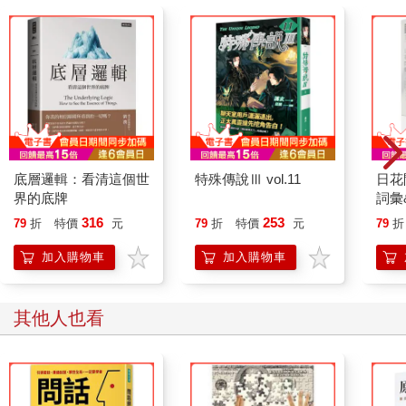
▶最適合限量的商品
動態定價的策略並不適合日用品（衛生紙、牙膏、辦公室用
品）這類供需平衡不太會產生變化的類型；但只要是那些供需平
衡會產生變化的商品，原則上都可說適用這項策略。
另外，像機票這類座位數量固定的商品，由於供需關係中的
供給量是固定的，因此機票售價在屬性與操作上特別適合動態定
價策略，且相容性高。
底層邏輯：看清這個世
特殊傳說Ⅲ vol.11
日花
即使是旅遊之外的產業，若是能夠掌握旺季與淡季的變化與
界的底牌
詞彙
循環，就能打造出讓售價隨著銷售情況逐步上升的機制。
316
253
79
折
特價
元
79
折
特價
元
79
折
而就現狀來說，若人力與機器都已經全力運作，或者雖然商
品售罄，獲利卻沒有增加，那麼就要確認是不是賣得太便宜、或
加入購物車
加入購物車
者是過早銷售了，如果是具備迫切性的商品或服務，就可以思考
是否要提高售價。
相反地，若是庫存過多，而且沒有工作或訂單，導致設備也
其他人也看
跟著閒置，就要思考是不是應該提早啟動降價銷售的策略。
3-3什麼地方會把杯麵賣到四倍的價格？