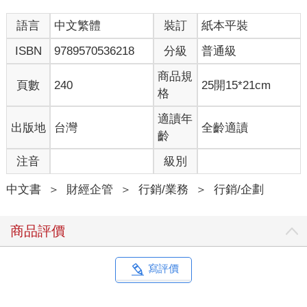
鮮的農產品。千疋屋的重點則是高級感。
語言
中文繁體
裝訂
紙本平裝
在進貨方面，超市講究的是要找可以便宜進貨的盤商或農
家，千疋屋重視的則是要找到品質與產地都有品牌力的商品。也
ISBN
9789570536218
分級
普通級
就是說，超商與千疋屋做生意的方式不一樣，瞄準的目標市場也
不同。
商品規
頁數
240
25開15*21cm
最重要的是，要把哈密瓜打造成「不只是哈密瓜」的商品。
格
只要能夠找到施力點，提高售價，就可以增加利潤，還能擺脫競
爭激烈且必須在價格上進行殊死戰的紅海。
適讀年
出版地
台灣
全齡適讀
齡
注音
級別
3-2為什麼旅費在黃金週時會爆漲？
中文書
＞
財經企管
＞
行銷/業務
＞
行銷/企劃
▶需求與供給的平衡
可以賣貴一點，就要賣貴一點，這是設定價格時要有的基本
商品評價
概念。
旅費就是一個很好懂的例子。機票或旅館的費用，都會因為
季節或是旺季的關係變動。這個機制就是所謂的動態定價
寫評價
（Dynamic Pricing）。不只是旅費，這也適用於熱門運動競賽，
或是東京迪士尼樂園的票價等，相關費用就可能循動態定價的模