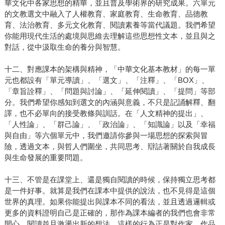
華文化中各家思想的精華，並且普及學術界的研究成果。六單元
的文教選文中融入了人權教育、家庭教育、生命教育、品德教
育、法治教育、多元文化教育、閱讀素養等當代議題。我們希望
你能用現代生活的處境與思維去理解這些思想性文本，並且與之
對話，從中汲取生命的養分與智慧。
十二、對應課本的架構與精神，「中華文化基本教材」的每一單
元也都設有「單元導讀」、「選文」、「注釋」、「BOX」、
「章旨詮釋」、「問題與討論」、「延伸閱讀」、「提問」等部
分。我們希望你感知到選文的內涵與意義，不只是記誦解釋、翻
譯，也不必單向的接受教條與訓話。在「人文精神的提出」、
「人性論」、「群己論」、「政治論」、「知識論」以及「幸福
與自由」等六個單元中，我們邀請你參與一場思想的探索與冒
險，透過文本，與哲人們圍坐，共同思考、辯詰著關於自我成長
與生命發展的重要問題。
十三、不管是在課堂上、還是獨自閱讀的時候，保持獨立思考都
是一件好事。就算是我們在課本中提供的說法，也不見得是這個
世界的真理。如果你能提出與課本不同的看法，並且透過邏輯或
更多的資料證明自己是正確的，那作為課本編者的我們也會非常
開心。閱讀並且激盪出新的想法，這樣的行為正是對作家、作品