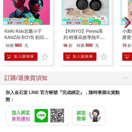
KinKi Kids近畿小子
【KINYO】Penna系
小書
KANZAI BOYB 初回版
列-輕量高效導熱不沾
蘿蕾
B（CD＋GOODS）
平煎鍋30cm
965
999
特價
元
56
折
特價
元
79
折
加入購物車
加入購物車
訂購/退換貨須知
加入金石堂 LINE 官方帳號『完成綁定』，隨時掌握出貨動
態：