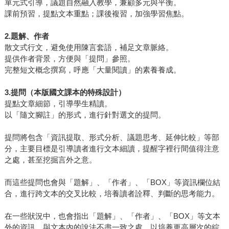
單元式引導，議題自然融入教學，兼顧多元與平衡。
課前預習，提點文本重點；課後複習，加強學習焦點。
2.
題解、作者
散文式行文，避免使用陳言套語，補足文章脈絡。
提供作者背景，方便與「提問」參照。
完整短文概念撰寫，呼應「大量閱讀」的素養養成。
3.
提問（本版國文課本的特殊設計）
提點文章細節，引導學生精讀。
以「隨文腳註」的形式，進行針對選文的提問。
提問將包含「資訊提取、形式分析、議題思考、延伸比較」等部
分，主要目標是引導讀者進行文本細讀，提醒字裡行間值得注意
之處，甚至挖掘言外之意。
而這些提問也會與「題解」、「作者」、「BOX」等資訊欄位結
合，進行跨文本的交叉比較，培養讀者詮釋、判斷的思考能力。
在一些狀況中，也會指出「題解」、「作者」、「BOX」等文本
外的資訊，與文本內的說法不盡一致之處，以培養更高層次的綜