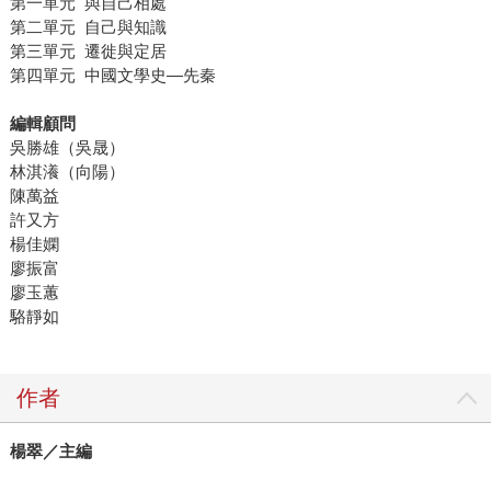
第一單元 與自己相處
第二單元 自己與知識
第三單元 遷徙與定居
第四單元 中國文學史—先秦
編輯顧問
吳勝雄（吳晟）
林淇瀁（向陽）
陳萬益
許又方
楊佳嫻
廖振富
廖玉蕙
駱靜如
作者
楊翠／主編