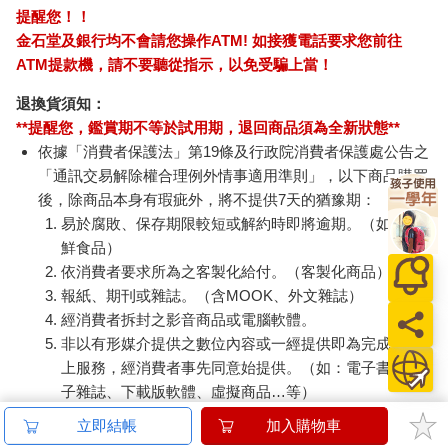
提醒您！！
金石堂及銀行均不會請您操作ATM! 如接獲電話要求您前往
ATM提款機，請不要聽從指示，以免受騙上當！
退換貨須知：
**提醒您，鑑賞期不等於試用期，退回商品須為全新狀態**
依據「消費者保護法」第19條及行政院消費者保護處公告之
「通訊交易解除權合理例外情事適用準則」，以下商品購買
後，除商品本身有瑕疵外，將不提供7天的猶豫期：
易於腐敗、保存期限較短或解約時即將逾期。（如：生
鮮食品）
依消費者要求所為之客製化給付。（客製化商品）
報紙、期刊或雜誌。（含MOOK、外文雜誌）
經消費者拆封之影音商品或電腦軟體。
非以有形媒介提供之數位內容或一經提供即為完成之線
上服務，經消費者事先同意始提供。（如：電子書、電
子雜誌、下載版軟體、虛擬商品…等）
已拆封之個人衛生用品。（如：內衣褲、刮鬍刀、除毛
立即結帳
加入購物車
刀…等）