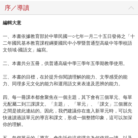
序／導讀
編輯大意
一、本書依據教育部於中華民國一○七年一月二十五日發佈之「十
二年國民基本教育課程綱要國民中小學暨普通型高級中等學校語
文領域-國語文」編寫。
二、本書共分五冊，供普通高級中學三學年五學期教學使用。
三、本書的目標，在於提升你閱讀理解的能力、文學感受的能
力、同理多元文化的能力和運用語文來表達及思辨的能力。
四、每一冊課本都會聚焦在一個主題，其下會有三個單元、每單
元配屬二到三課課文。「主題」、「單元」、「課文」三個層次
之間是彼此連結的。因此，我們建議你在進入新單元時，可以先
快速讀過該單元的導言和課文，形成一個整體印象，這可以加深
你的理解。
五、每個單元的「導言」會告訴你這些課文為何值得一讀，以及