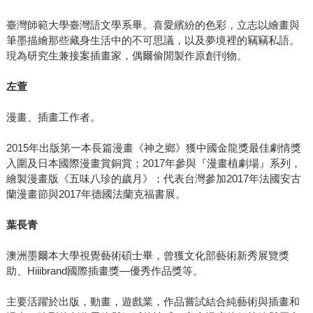
臺灣師範大學臺灣語文學系畢。喜愛繽紛的色彩，立志以繪畫與
筆墨描繪那些藏身生活中的不可思議，以及夢境裡的竊竊私語。
現為研究生兼接案插畫家，偶爾偷閒製作原創刊物。
左萱
漫畫、插畫工作者。
2015年出版第一本長篇漫畫《神之鄉》獲中國金龍獎最佳劇情獎
入圍及日本國際漫畫賞銅賞；2017年參與『漫畫植劇場』系列，
繪製漫畫版《五味八珍的歲月》；代表台灣參加2017年法國安古
蘭漫畫節與2017年德國法蘭克福書展。
葉長青
澳洲墨爾本大學視覺藝術碩士畢，曾獲文化部藝術新秀展覽獎
助、Hiiibrand國際插畫獎—優秀作品獎等。
主要活躍於出版，動畫，遊戲業，作品嘗試結合純藝術與插畫和