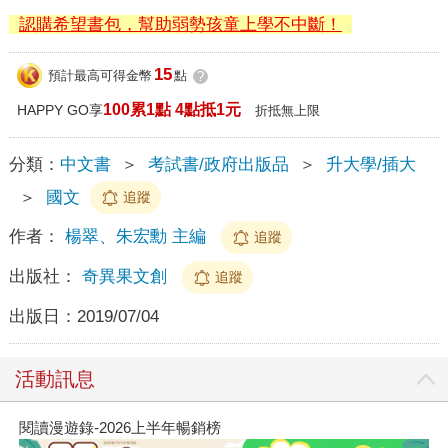
認購希望書包，幫助弱勢孩童上學不中斷！
15
預計最高可得金幣
點
?
100累1點 4點抵1元
HAPPY GO享
折抵無上限
分類：
中文書
＞
考試書/政府出版品
＞
升大學/插大
＞
國文
追蹤
作者：
楊翠、朱宏勳 主編
追蹤
出版社：
奇異果文創
追蹤
出版日：
2019/07/04
活動訊息
閱讀漫遊錄-2026上半年暢銷榜