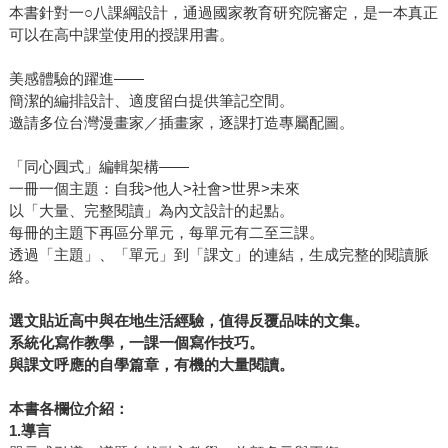
本書針對一○八課綱設計，通過國家教育研究院審定，是一本真正
可以在高中課堂使用的授課用書。
美感體驗的躍進——
簡潔的編排設計、適度留白提供筆記空間。
邀請多位台灣漫畫家／插畫家，逐課打造專屬配圖。
「同心圓式」編輯架構——
一冊一個主題：自我>他人>社會>世界>未來
以「大量、完整閱讀」為內文設計的起點。
每冊的主題下再區分單元，每單元有二至三課。
透過「主題」、「單元」到「課文」的連結，生成完整的閱讀脈
絡。
選文貼近高中與在地生活經驗，值得反覆品味的文集。
系統化寫作教學，一課一個寫作技巧。
與課文呼應的自學篇章，有機的大量閱讀。
本書各欄位介紹：
1.導言