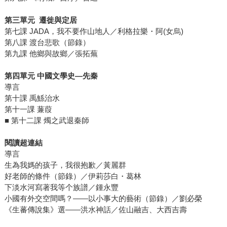
第三單元 遷徙與定居
第七課 JADA，我不要作山地人／利格拉樂・阿(女烏)
第八課 渡台悲歌（節錄）
第九課 他鄉與故鄉／張拓蕪
第四單元 中國文學史—先秦
導言
第十課 禹鯀治水
第十一課 蒹葭
■ 第十二課 燭之武退秦師
閱讀超連結
導言
生為我媽的孩子，我很抱歉／黃麗群
好老師的條件（節錄）／伊莉莎白・葛林
下淡水河寫著我等个族譜／鍾永豐
小國有外交空間嗎？——以小事大的藝術（節錄）／劉必榮
《生蕃傳說集》選——洪水神話／佐山融吉、大西吉壽