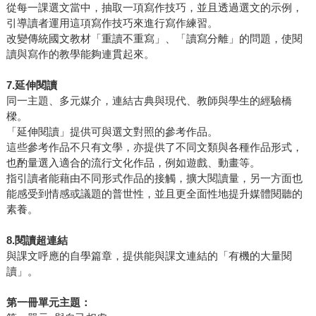
從每一課選文當中，抽取一項寫作技巧，並且透過選文的示例，
引導讀者運用這項寫作技巧來進行寫作練習。
改變傳統國文教材「重讀不重寫」、「讀寫分離」的問題，使閱
讀與寫作的教學能夠連貫起來。
7.
延伸閱讀
同一主題、多元媒介，連結古典與現代、教師與學生的經驗橋
樑。
「延伸閱讀」提供可與選文對照的參考作品。
這些參考作品不只有文學，亦提供了不同文類與各種作品形式，
也酌量選入適合的流行文化作品，例如遊戲、動畫等。
指引讀者能藉由不同形式作品的接觸，擴大閱讀量，另一方面也
能感受到情感或議題的普世性，並且更全面性地提升媒體閱聽的
素養。
8.
閱讀超連結
與課文呼應的自學篇章，提供能與課文連結的「有機的大量閱
讀」。
第一冊單元主題：