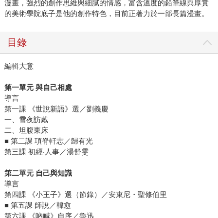
漫畫，強烈的創作思維與細膩的情感，富含溫度的鉛筆線與厚實
的美術學院底子是他的創作特色，目前正著力於一部長篇漫畫。
目錄
編輯大意
第一單元 與自己相處
導言
第一課 《世說新語》選／劉義慶
一、雪夜訪戴
二、坦腹東床
■ 第二課 項脊軒志／歸有光
第三課 初經‧人事／湯舒雯
第二單元 自己與知識
導言
第四課 《小王子》選（節錄）／安東尼・聖修伯里
■ 第五課 師說／韓愈
第六課 《吶喊》自序／魯迅