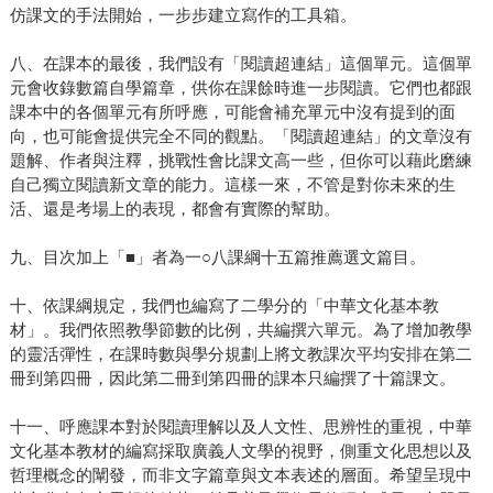
仿課文的手法開始，一步步建立寫作的工具箱。
八、在課本的最後，我們設有「閱讀超連結」這個單元。這個單
元會收錄數篇自學篇章，供你在課餘時進一步閱讀。它們也都跟
課本中的各個單元有所呼應，可能會補充單元中沒有提到的面
向，也可能會提供完全不同的觀點。「閱讀超連結」的文章沒有
題解、作者與注釋，挑戰性會比課文高一些，但你可以藉此磨練
自己獨立閱讀新文章的能力。這樣一來，不管是對你未來的生
活、還是考場上的表現，都會有實際的幫助。
九、目次加上「■」者為一○八課綱十五篇推薦選文篇目。
十、依課綱規定，我們也編寫了二學分的「中華文化基本教
材」。我們依照教學節數的比例，共編撰六單元。為了增加教學
的靈活彈性，在課時數與學分規劃上將文教課次平均安排在第二
冊到第四冊，因此第二冊到第四冊的課本只編撰了十篇課文。
十一、呼應課本對於閱讀理解以及人文性、思辨性的重視，中華
文化基本教材的編寫採取廣義人文學的視野，側重文化思想以及
哲理概念的闡發，而非文字篇章與文本表述的層面。希望呈現中