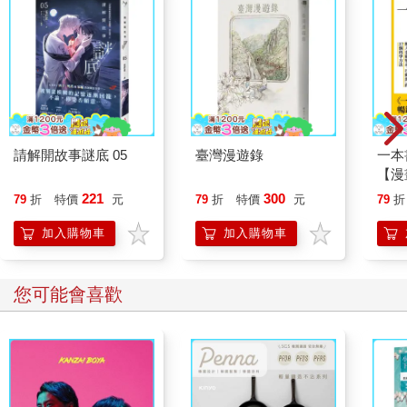
請解開故事謎底 05
臺灣漫遊錄
一本
【漫
行動
221
300
79
折
特價
元
79
折
特價
元
79
折
開關
「行
加入購物車
加入購物車
學方
您可能會喜歡