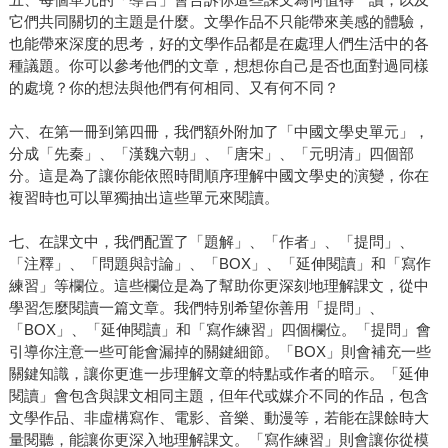
它們共同關切的主題是什麼。文學作品不只能帶來美感的體驗，
也能帶來深度的思考，好的文學作品都是在處理人們生活中的各
種議題。你可以參考他們的文章，想想你自己是否也面對過同樣
的處境？你的想法與他們有何相同、又有何不同？
六、在第一冊到第四冊，我們額外附加了「中國文學史單元」，
分成「先秦」、「漢魏六朝」、「唐宋」、「元明清」四個部
分。這是為了讓你能依照時間順序理解中國文學史的演變，你在
複習時也可以單獨抽出這些單元來閱讀。
七、在課文中，我們配置了「題解」、「作者」、「提問」、
「注釋」、「問題與討論」、「BOX」、「延伸閱讀」和「寫作
練習」等欄位。這些欄位是為了幫助你更深刻地理解課文，從中
學習怎麼閱讀一篇文章。我們特別希望你善用「提問」、
「BOX」、「延伸閱讀」和「寫作練習」四個欄位。「提問」會
引導你注意一些可能會漏掉的關鍵細節。「BOX」則會補充一些
關鍵知識，讓你更進一步理解文章的特點或作者的暗示。「延伸
閱讀」會包含與課文相同主題，但年代或媒介不同的作品，包含
文學作品、非虛構寫作、電影、音樂、動漫等，若能在課餘時大
量閱聽，能讓你更深入地理解課文。「寫作練習」則會讓你從模