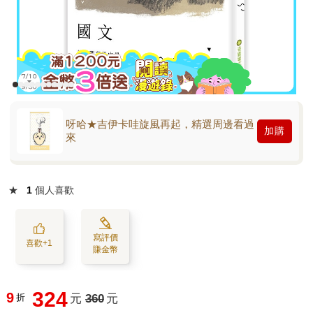
呀哈★吉伊卡哇旋風再起，精選周邊看過
加購
來
★
1
個人喜歡
寫評價
喜歡+1
賺金幣
324
9
折
元
360
元