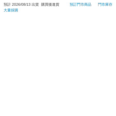
若非上列種類商品，均享有到貨7天的猶豫期（含例假
預計 2026/08/13 出貨
購買後進貨
預訂門市商品
門市庫存
大量採購
日）。
辦理退換貨時，商品（組合商品恕無法接受單獨退貨）必須
是您收到商品時的原始狀態（包含商品本體、配件、贈品、
保證書、所有附隨資料文件及原廠內外包裝…等），請勿直
接使用原廠包裝寄送，或於原廠包裝上黏貼紙張或書寫文
字。
退回商品若無法回復原狀，將請您負擔回復原狀所需費用，
嚴重時將影響您的退貨權益。