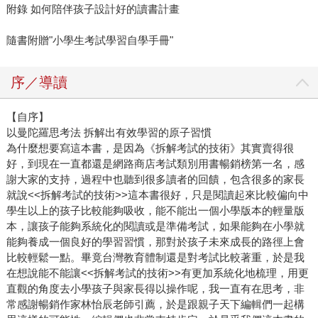
附錄 如何陪伴孩子設計好的讀書計畫
隨書附贈"小學生考試學習自學手冊"
序／導讀
【自序】
以曼陀羅思考法 拆解出有效學習的原子習慣
為什麼想要寫這本書，是因為《拆解考試的技術》其實賣得很
好，到現在一直都還是網路商店考試類別用書暢銷榜第一名，感
謝大家的支持，過程中也聽到很多讀者的回饋，包含很多的家長
就說<<拆解考試的技術>>這本書很好，只是閱讀起來比較偏向中
學生以上的孩子比較能夠吸收，能不能出一個小學版本的輕量版
本，讓孩子能夠系統化的閱讀或是準備考試，如果能夠在小學就
能夠養成一個良好的學習習慣，那對於孩子未來成長的路徑上會
比較輕鬆一點。畢竟台灣教育體制還是對考試比較著重，於是我
在想說能不能讓<<拆解考試的技術>>有更加系統化地梳理，用更
直觀的角度去小學孩子與家長得以操作呢，我一直有在思考，非
常感謝暢銷作家林怡辰老師引薦，於是跟親子天下編輯們一起構