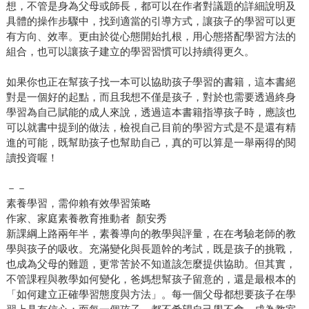
想，不管是身為父母或師長，都可以在作者對議題的詳細說明及
具體的操作步驟中，找到適當的引導方式，讓孩子的學習可以更
有方向、效率。更由於從心態開始扎根，用心態搭配學習方法的
組合，也可以讓孩子建立的學習習慣可以持續得更久。
如果你也正在幫孩子找一本可以協助孩子學習的書籍，這本書絕
對是一個好的起點，而且我想不僅是孩子，對於也需要透過終身
學習為自己賦能的成人來說，透過這本書籍指導孩子時，應該也
可以就書中提到的做法，檢視自己目前的學習方式是不是還有精
進的可能，既幫助孩子也幫助自己，真的可以算是一舉兩得的閱
讀投資喔！
－－
素養學習，需仰賴有效學習策略
作家、家庭素養教育推動者 顏安秀
新課綱上路兩年半，素養導向的教學與評量，在在考驗老師的教
學與孩子的吸收。充滿變化與長題幹的考試，既是孩子的挑戰，
也成為父母的難題，更常苦於不知道該怎麼提供協助。但其實，
不管課程與教學如何變化，爸媽想幫孩子留意的，還是最根本的
「如何建立正確學習態度與方法」。每一個父母都想要孩子在學