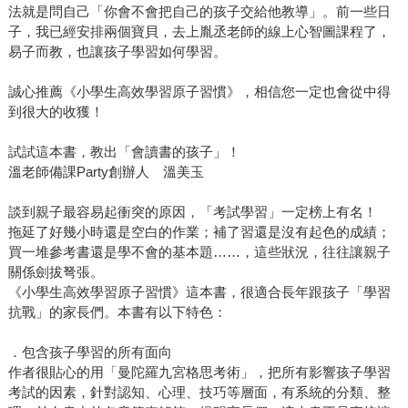
法就是問自己「你會不會把自己的孩子交給他教導」。前一些日
子，我已經安排兩個寶貝，去上胤丞老師的線上心智圖課程了，
易子而教，也讓孩子學習如何學習。
誠心推薦《小學生高效學習原子習慣》，相信您一定也會從中得
到很大的收獲！
試試這本書，教出「會讀書的孩子」！
溫老師備課Party創辦人 溫美玉
談到親子最容易起衝突的原因，「考試學習」一定榜上有名！
拖延了好幾小時還是空白的作業；補了習還是沒有起色的成績；
買一堆參考書還是學不會的基本題……，這些狀況，往往讓親子
關係劍拔弩張。
《小學生高效學習原子習慣》這本書，很適合長年跟孩子「學習
抗戰」的家長們。本書有以下特色：
．包含孩子學習的所有面向
作者很貼心的用「曼陀羅九宮格思考術」，把所有影響孩子學習
考試的因素，針對認知、心理、技巧等層面，有系統的分類、整