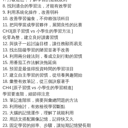
8. 找到適合的學習法，才能有效學習
9. 利用系統化操作，改善弱科
10. 改善學習偏食，不仰賴強項科目
11. 把同學當成學習夥伴，展開良性的比賽
CH3[原子習慣 vs 小學生的學習方法 ]
化零為整，建立良好讀書習慣
12. 與孩子一起討論目標，讓任務顯而易見
13. 找出阻礙學習的陋習並著手改善
14. 利用兩分鐘法則，養成立刻行動的習慣
15. 用番茄工作法解決拖延病
16. 預習是最值得投資時間的學習項目
17. 建立自主學習的習慣，從培養興趣開始
18. 彙整有效筆記，從三個訣竅著手
CH4 [原子習慣 vs 小學生的學習精進]
學習要進階，細節得注意
19. 筆記進階班，摘要與彙總問題的方法
20. 利用檢討，有效檢視學習斷點
21. 大腦的記憶運作，理解了就能利用
22. 用語文搭配圖像記憶，記得快又久
23. 固定學習的頻率、步驟，讓短期記憶變長期