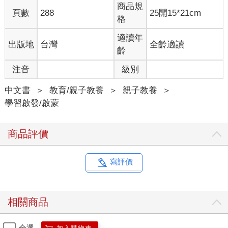
得是非常高效能的作法！
商品規
頁數
288
25開15*21cm
格
孩子在學習慢慢開始要做很多件事情，畢竟這是成長的代價，現
在孩子的角色比較單一。當孩子未來成長變成父母的時候，可能
適讀年
出版地
台灣
全齡適讀
需要同時兼顧子女、父母、主管、部屬、客戶等多重角色的轉
齡
換，所以如何有效把事情推動是非常重要的關鍵！
注音
級別
你覺得每天都要運動容易嗎？聽起來好像不難，但要持之以恆運
動是不容易的！我就請教我的Mentor Annie姊，她每天都一定要
中文書
＞
教育/親子教養
＞
親子教養
＞
跑五公里，不論刮風下雨或是豔陽高照，就是都會完成這五公
學習啟發/啟蒙
里。我有一次就很好奇地請教她：「Annie姊，您是怎麼做到
的？」
商品評價
Annie姊只是笑笑地說：「我每天上午起床習慣有一個儀式，那就
是換運動服！這個有做到就可以了！」
寫評價
我還是一臉疑惑地問：「這麼神奇？可以請您多說一點嗎？」
Annie姊看我滿臉疑惑笑道：「這也不是多麽困難的事，因為習
相關商品
慣。我已經習慣多年一早起來換運動服了，不論天氣如何，先換
好衣服再說！當衣服都換好之後，好像沒有動一動就覺得不對
勁，開始動就會發現很快就順利完成了，其實也沒有這麼困
全選