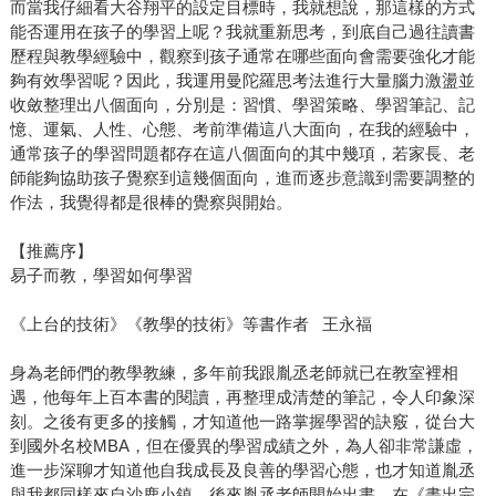
而當我仔細看大谷翔平的設定目標時，我就想說，那這樣的方式
能否運用在孩子的學習上呢？我就重新思考，到底自己過往讀書
歷程與教學經驗中，觀察到孩子通常在哪些面向會需要強化才能
夠有效學習呢？因此，我運用曼陀羅思考法進行大量腦力激盪並
收斂整理出八個面向，分別是：習慣、學習策略、學習筆記、記
憶、運氣、人性、心態、考前準備這八大面向，在我的經驗中，
通常孩子的學習問題都存在這八個面向的其中幾項，若家長、老
師能夠協助孩子覺察到這幾個面向，進而逐步意識到需要調整的
作法，我覺得都是很棒的覺察與開始。
【推薦序】
易子而教，學習如何學習
《上台的技術》《教學的技術》等書作者 王永福
身為老師們的教學教練，多年前我跟胤丞老師就已在教室裡相
遇，他每年上百本書的閱讀，再整理成清楚的筆記，令人印象深
刻。之後有更多的接觸，才知道他一路掌握學習的訣竅，從台大
到國外名校MBA，但在優異的學習成績之外，為人卻非常謙虛，
進一步深聊才知道他自我成長及良善的學習心態，也才知道胤丞
與我都同樣來自沙鹿小鎮。後來胤丞老師開始出書，在《畫出完