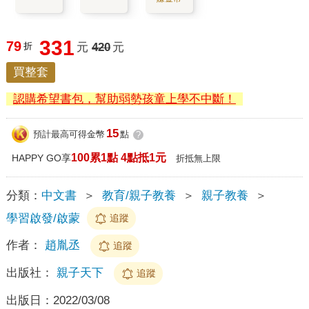
331
79
折
元
420
元
買整套
認購希望書包，幫助弱勢孩童上學不中斷！
15
預計最高可得金幣
點
?
100累1點 4點抵1元
HAPPY GO享
折抵無上限
分類：
中文書
＞
教育/親子教養
＞
親子教養
＞
學習啟發/啟蒙
追蹤
作者：
趙胤丞
追蹤
出版社：
親子天下
追蹤
出版日：
2022/03/08