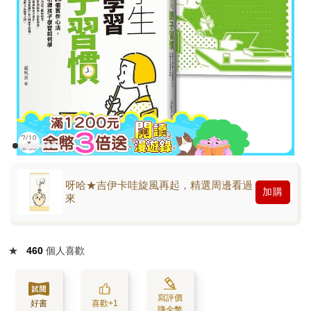
呀哈★吉伊卡哇旋風再起，精選周邊看過
加購
來
★
460
個人喜歡
寫評價
好書
喜歡+1
賺金幣