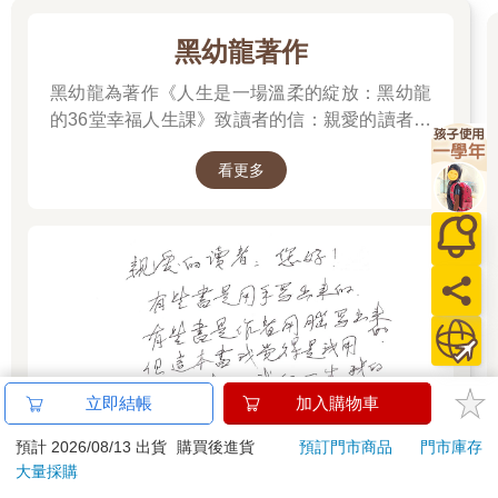
剛開始孩子還是會抗拒，其實一開始就先抱持「先求有，再求
黑幼龍著作
好」的心態，不要給自己與孩子太多的壓力牆破一定要做到，就
像蓋高樓大廈一樣都要打好基礎，我們也都知道沒有紮實的根基
黑幼龍為著作《人生是一場溫柔的綻放：黑幼龍
很難蓋很高。願意開始做都是很棒的起頭，重點是情況有逐漸好
的36堂幸福人生課》致讀者的信：親愛的讀者：
轉，明明孩子在學校都可以順利完成，在家卻不行，那表示這只
您好！ 有些書是用手寫出來。有些書是作者用腦
是孩子想不想的議題。有些孩子喜歡人家餵食他，享受被愛的感
看更多
寫出來。但這本書我覺得是我用生命寫出來。我
受。可以把這樣被愛感受轉換到一起看影片，抱著孩子一起欣賞
影片也是很棒的交流。
的一生，我的喜怒哀樂，我的嶺峰與低谷都展現
在書中了。我今年86歲了，從有知覺的年齡開
我們可以看見孩子的行為改變，並給予具體改變行為鼓勵，讓孩
始，我的感受，特別是能觸動自己、觸動他人的
子可以累積成就感與肯定，之後孩子也比較願意持續操作，當孩
感受，我都寫出來了！希望你會喜歡。 黑幼龍
子出現好的行為時，我們就給予肯定，逐步形成正向循環，之後
2025.12.30
讓孩子逐步累積小成功，一段時間之後帶領孩子回顧自己的改
變，也在給予孩子肯定與支持，孩子也會比較願意認同這樣的改
變進展。
將好習慣強化鞏固
立即結帳
加入購物車
要讓好習慣持續進行，可以參考<<原子習慣>>當中的行為改變四
預計 2026/08/13 出貨
購買後進貨
預訂門市商品
門市庫存
法則：
大量採購
1. 提示：讓提示顯而易見。