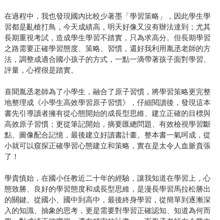
在過程中，我也發現國內比較少著墨「學習策略」，因此學生學
習都是亂槍打鳥，今天成績高，明天好像又沒有辦法達到；尤其
長期重視考試，造成學生學習不踏實，只為求高分。但長期學習
之路需要正確學習態度、策略、習慣，還好我利用胤丞老師的方
法，調整成適合國小孩子的方式，一點一滴帶著孩子面對學習、
評量，心裡很是踏實。
喜聞胤丞老師為了小學生，融合了原子習慣，將學習策略更完整
地整理成《小學生高效學習原子習慣》，仔細閱讀後，發現這本
書先引導讀者擁有從心態開始的成長型思維、建立正確的目標與
高效原子習慣；更從筆記開始，摘要匯總問題、有效檢視學習斷
點、圖像配合記憶，最後建立好讀書計畫。整本書一氣呵成，從
小就可以窺探正確學習心態建立和策略，實在是太令人血脈賁張
了！
學貴慎始，在國小任教近二十年的經驗，讓我知道在學習上，心
態致勝、良好的學習態度和成長型思維，是漫長學習馬拉松勝出
的關鍵。從國小、國中到高中，最後終身學習，從簡單到逐漸深
入的知識、抽象的思考，更是需要對學習正確認知、知道為何而