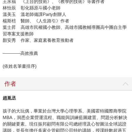
王永福 《上台的技術》、《教學的技術》等書作者
林怡辰 彰化縣原斗國小老師
溫美玉 溫老師備課Party創辦人
楊斯棓 醫師、《人生路引》作者
葉士昇 高雄市民權國小教師、高雄市國教輔導團高中團自主學
習專案支援教師
顏安秀 作家、家庭素養教育推動者
————高效推薦
(依姓名筆畫排序)
作者
趙胤丞
孩子的大玩偶，畢業於台灣大學心理學系、美國霍特國際商學院
MBA，洞悉企業營運流程、職能與訓練藍圖建置、問題分析解決
的關鍵要素。現任振邦顧問有限公司總經理及心智圖法全球認證
講師，並長年擔任多家企管顧問公司特約講師，授課時數超過五