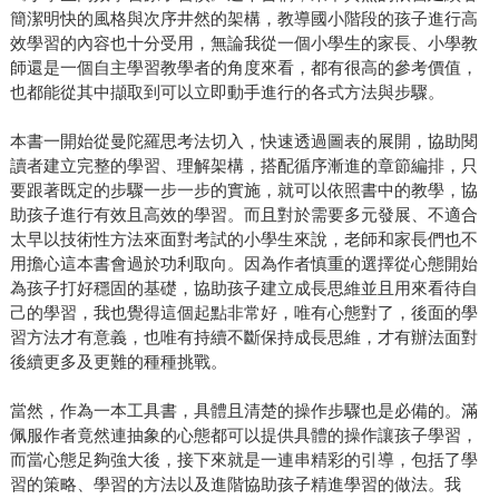
簡潔明快的風格與次序井然的架構，教導國小階段的孩子進行高
效學習的內容也十分受用，無論我從一個小學生的家長、小學教
師還是一個自主學習教學者的角度來看，都有很高的參考價值，
也都能從其中擷取到可以立即動手進行的各式方法與步驟。
本書一開始從曼陀羅思考法切入，快速透過圖表的展開，協助閱
讀者建立完整的學習、理解架構，搭配循序漸進的章節編排，只
要跟著既定的步驟一步一步的實施，就可以依照書中的教學，協
助孩子進行有效且高效的學習。而且對於需要多元發展、不適合
太早以技術性方法來面對考試的小學生來說，老師和家長們也不
用擔心這本書會過於功利取向。因為作者慎重的選擇從心態開始
為孩子打好穩固的基礎，協助孩子建立成長思維並且用來看待自
己的學習，我也覺得這個起點非常好，唯有心態對了，後面的學
習方法才有意義，也唯有持續不斷保持成長思維，才有辦法面對
後續更多及更難的種種挑戰。
當然，作為一本工具書，具體且清楚的操作步驟也是必備的。滿
佩服作者竟然連抽象的心態都可以提供具體的操作讓孩子學習，
而當心態足夠強大後，接下來就是一連串精彩的引導，包括了學
習的策略、學習的方法以及進階協助孩子精進學習的做法。我