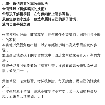
小學生迫切需要的高效學習法
全面延展《拆解考試的技術》
帶領孩子解構學習，在每個細節上逐步調整，
累積無數個小進步，創造專屬於自己的原子習慣，
邁向自主學習之路
作者擁有心理學、商管專業，長年擔任企業講師，同時也是小學
生的家長。
本書他以父親角色出發，以多年經驗拆解出高效學習的實作步
驟，
並設身處地從孩子的學習情境中，設計出幫助家長介入引導的方
法，
讓親子能共同規劃並執行讀書計畫，逐步養成高效學習原子習
慣，並受用一生。
彙整筆記、確實預習、考試後檢討、每天讀書、用自己的話說出
來……
小學生的原子習慣，練就高效學習基本功，某一天回顧時會發
現：原來自己進步如此大！