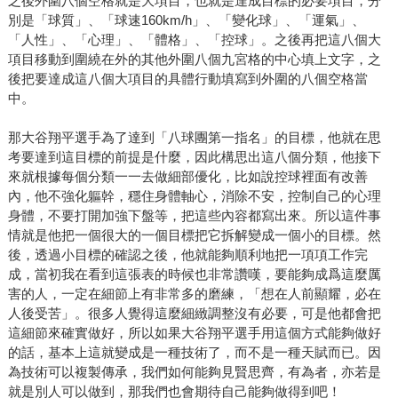
之後外圍八個空格就是大項目，也就是達成目標的必要項目，分
別是「球質」、「球速160km/h」、「變化球」、「運氣」、
「人性」、「心理」、「體格」、「控球」。之後再把這八個大
項目移動到圍繞在外的其他外圍八個九宮格的中心填上文字，之
後把要達成這八個大項目的具體行動填寫到外圍的八個空格當
中。
那大谷翔平選手為了達到「八球團第一指名」的目標，他就在思
考要達到這目標的前提是什麼，因此構思出這八個分類，他接下
來就根據每個分類一一去做細部優化，比如說控球裡面有改善
內，他不強化軀幹，穩住身體軸心，消除不安，控制自己的心理
身體，不要打開加強下盤等，把這些內容都寫出來。所以這件事
情就是他把一個很大的一個目標把它拆解變成一個小的目標。然
後，透過小目標的確認之後，他就能夠順利地把一項項工作完
成，當初我在看到這張表的時候也非常讚嘆，要能夠成爲這麼厲
害的人，一定在細節上有非常多的磨練，「想在人前顯耀，必在
人後受苦」。很多人覺得這麼細緻調整沒有必要，可是他都會把
這細節來確實做好，所以如果大谷翔平選手用這個方式能夠做好
的話，基本上這就變成是一種技術了，而不是一種天賦而已。因
為技術可以複製傳承，我們如何能夠見賢思齊，有為者，亦若是
就是別人可以做到，那我們也會期待自己能夠做得到吧！