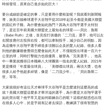
時候發現，原來自己進步如此巨大！
要分成細節是確定的事，只是要用什麼框架呢？我就看到新聞報
導，旅美日籍棒球選手大谷翔平從2018年起至今都是美國大聯盟
的當紅炸子雞。為什麼會如此熱門？因為大谷翔平選手太特別
了，是近百年前美國大聯盟史上最知名的球星——貝比．魯斯
（Babe Ruth）之後，首見投打俱優的「二刀流」選手，他可以左
右開攻應付左投與右投，都可以牽制投手，減少自己的弱點，因
為這幾年大谷翔平選手締造多項難以企及的驚人紀錄。很多人看
到他的數據都會覺得怎麼會如此天才，不僅能投出球速一百六十
公里的球，同時打擊能力也很優異，被譽為「完美選手」。他高
中一畢業就獲得日本職棒八大球團第一指名的驚人紀錄。2021年
更是獲得「年度最佳球員」、「美聯傑出球員」兩項大獎，也有
很多人給予他超多綽號，像是「二刀流少年」、「貝比魯斯二
世」等等。
大家就很好奇這位天才棒球手大谷翔平是怎麼達到這麼高的成
就？美國大聯盟這麼多才華洋溢的選手，為什麼是大谷翔平選手
如此突出呢？他平常又是如何鍛鍊自己的呢？這樣的疑惑也出現
在很多人心中，於是乎就有記者去採訪，教練講了很有智慧的