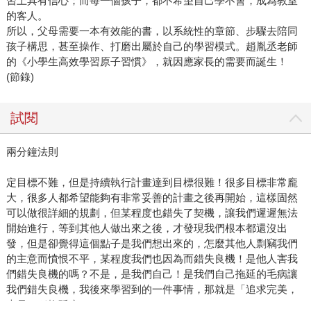
習上具有信心；而每一個孩子，都不希望自己學不會，成為教室
的客人。
所以，父母需要一本有效能的書，以系統性的章節、步驟去陪同
孩子構思，甚至操作、打磨出屬於自己的學習模式。趙胤丞老師
的《小學生高效學習原子習慣》，就因應家長的需要而誕生！
(節錄)
試閱
兩分鐘法則
定目標不難，但是持續執行計畫達到目標很難！很多目標非常龐
大，很多人都希望能夠有非常妥善的計畫之後再開始，這樣固然
可以做很詳細的規劃，但某程度也錯失了契機，讓我們遲遲無法
開始進行，等到其他人做出來之後，才發現我們根本都還沒出
發，但是卻覺得這個點子是我們想出來的，怎麼其他人剽竊我們
的主意而憤恨不平，某程度我們也因為而錯失良機！是他人害我
們錯失良機的嗎？不是，是我們自己！是我們自己拖延的毛病讓
我們錯失良機，我後來學習到的一件事情，那就是「追求完美，
也是一種拖延症！」。