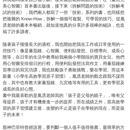
美心智圖》首本書出版後，接下來《拆解問題的技術》《拆解考
試的技術》，我們兩人都寫了一些「技術」系列的書，也同樣想
把複雜的 Know-How，拆解一個個可複製、可學習的技巧。從胤
丞老師的書本本暢銷，就知道他真的分享許多很棒的秘訣，也造
福了許多讀者。
隨著孩子慢慢長大的過程，我也開始把我在工作或日常使用的一
些技巧：像是蕃茄鐘、心智圖、便利貼發想、目標導向、成長心
態等，在日常的生活中教導給我兩個小學階段的寶貝女兒。他們
用心智圖安排假日的行程，用便利貼發想法寫作文，用蕃茄鐘練
習專注的寫完功課，我也鼓勵孩子勇敢挑戰，樂在學習。而這本
新書《小學生高效學習原子習慣》，胤丞老師的觀念跟我不謀而
合，其中也有教大家蕃茄鐘、九宮格等有用的工具，更有學習及
成長的良好心態。
書中我最喜歡的是胤丞老師寫的「孩子是父母的鏡子」，唯有父
母提昇，孩子才有機會進一步的提昇，而在成績之外，當高效學
習的原子習慣建立後，改變的不止是孩子在學校的現在，而是孩
子的未來！
股神巴菲特曾經說迥，要判斷一個人值不值得推薦，最簡單的方