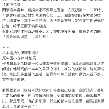
清晰的指引！
閱讀這本書時，建議大家不要操之過急，在閱讀第一、二章時，
可以先檢視自己對於考試的心態，三、四章提到較多方法與技
巧，讓孩子從其中一章節的小方法開始嘗試，家長要定期與他們
討論，給予正面回饋與建議。
短期看到的改變或許微不足道，卻能慢慢累積，成為更強力的
「高效學習習慣」，加油呀！
－－
根本開始的學霸學習法
原斗國小老師 林怡辰
作者趙胤丞老師是一位我非常尊敬的學霸，而真正認識趙胤丞老
師是在他所寫的一本本的書籍心得中，在我的經驗裡，能長期閱
讀、筆記記錄並融入生活，這樣每年每日踏實行動的人並不多，
實在值得追尋。
而胤丞老師《拆解考試的技術》等書籍出版後，我閱讀完，參加
了老師的講座，經由實際的體驗，更讓我驚訝發現：學習和考
試，都是學問。有許多細節，我之前都未曾注意過，能認識胤丞
老師，真是太幸運了！