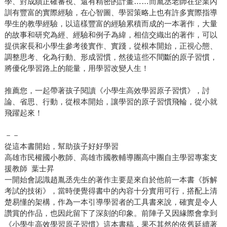
學、對成績正確審視、還有精密的計畫……而胤丞老師在企業內
訓有豐富的實際經驗，在心智圖、學習策略上也有許多實際指導
學生的教學經驗，以這樣豐富的經驗累積而成的一本著作，大量
的故事和研究為經、經驗和例子為緯，相信交織出的著作，可以
提供家長和小學生參考後實作、實踐，從根本開始，正視心態、
調整思考、化為行動、形成習慣，然後這些不間斷的原子習慣，
將優化學習路上的能量，用學習改變人生！
推薦您，一起帶著孩子閱讀《小學生高效學習原子習慣》，討
論、省思、行動，從根本開始，讓學習的原子習慣飛輪，從小就
飛躍起來！
－－
從這本書開始，幫助孩子好好學習
高雄市民權國小教師、高雄市國教輔導團高中團自主學習專案支
援教師 葉士昇
一開始會認識趙胤丞先生的著作主要是來自於他前一本書《拆解
考試的技術》，當時便覺得書中的內容十分實用可行，搭配上清
楚易懂的架構，作為一本引導學習者的工具書來說，確實是令人
讚賞的作品，也因此留下了深刻的印象。前陣子又因緣際會拿到
《小學生高效學習原子習慣》這本書稿，果不其然的依舊延續著