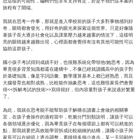
思這樣的可能性，編輯們也非常支持肯定，於是乎我們這本書的
旅程有了開端。
我就在思考一件事，那就是進入學校前的孩子大多對事物感到好
奇，眼睛都會發光，用好奇的眼光來探索這個世界。只是好像隨
著孩子長大逐步社會化以及課業壓力越來越重的情況下，這樣明
亮的眼睛越來越難出現，心裡面都會覺得有沒有其他可能性可以
協助這群孩子。
國小孩子考試得到成績不好，也很難系統化帶領他/她思考，因為
畢竟很多背景知識都還在建構中，不像已經就讀國高中的孩子對
於基礎知識，像是字詞語彙、數學運算基本上都已經熟悉，而且
大腦發育也相對成熟，比較能作抽象思考，這也難怪家長們會覺
得<<拆解考試的技術>>寫得很好，但內容量對孩子來說過於繁重
了。
為此，我就在思考能不能幫助孩子解構在讀書上會做的相關事
宜，在孩子會操作的過程當中，乾脆分門別類說明，讓孩子可以
各個領域逐步優化，因為畢竟孩子在每個環節上都有可以精進的
點，那我就要把高效能學習拆成比較細緻的結構，讓國小孩子與
家長可以在細節上逐步調整，累積很多個小進步，某一天回顧的