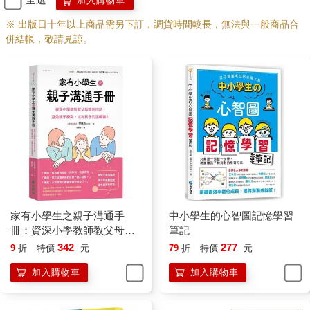
加入購物車
難。」
※ 出版日十年以上商品需另下訂，調貨時間較長，無法與一般商品合
併結帳，敬請見諒。
我後來仔細研究<<原子習慣>>，發現習慣是可以拆解的，一個習
慣可能會有幾個步驟，像是出門跑步為例，我可以簡單拆解如
下：
起床盥洗
換運動服
拉筋伸展
出門跑步
回家盥洗
所以只要能夠確保自己每一步都順利完成，累積起來就是完成一
件事情。同樣的，這對孩子也是一樣！習慣養成這件事不分成人
家有小學生之親子溝通手
中小學生的心智圖記憶學習
或小孩！因為孩子很常拖拖拉拉寫作業，可能明明一個小時就可
冊：資深小學教師教父母聰
筆記
以順利完成的作業可以拖到兩天還沒寫完，然後我看到不少家長
明回話，避免親子衝突，成
342
277
9
折
特價
元
79
折
特價
元
就會很生氣，覺得這孩子這麼拖拉，以後長大該怎麼辦？我並不
為孩子的溫暖靠山
會因為孩子作業寫的如何而開罵，但我在意的是如何養成一個好
加入購物車
加入購物車
的習慣才是關鍵。只要養成好習慣，功課不會差到哪裡去。