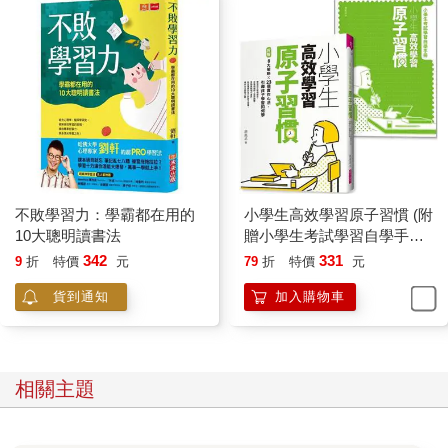
那要怎麼改變呢？
我覺得這可以分成兩個階段：
從壞習慣著手改變
首先要先定義什麼是壞習慣！我自己覺得壞習慣就是會造成自己
貨他人困擾的習慣。譬如說孩子寫作業拖拖拉拉，其實孩子也知
道自己沒有做好，有時候作業寫不完但是又要睡覺不然明天爬不
起來，就可能出現焦慮跟憤怒，他知道自己沒有控制好時間寫作
業，但是他並不知道如何改進。這時候就非常仰賴家長的引導
不敗學習力：學霸都在用的
小學生高效學習原子習慣 (附
了。起碼要讓孩子知道這是不好的習慣，然後跟孩子確認是否想
10大聰明讀書法
贈小學生考試學習自學手
一起改變，鼓勵孩子只要有一個開始，就有機會可以打敗壞習
冊)：拆解8大策略Ｘ23個實
342
331
9
折
特價
元
79
折
特價
元
慣。
作心法，引導孩子學習如何
貨到通知
加入購物車
學
之後可以跟孩子討論要改變到什麼程度，對於這件事彼此有所認
知很重要！向孩子可能吃飯不專心，一頓晚餐可以吃成正式法餐
的時間長度，身為爸媽也醉了。所以為了養成孩子在餐桌上好好
吃飯的習慣，就跟他們討論我們要在半小時之內完成，如果可以
相關主題
好好在餐桌上吃完飯，之後就會有多一點時間可以看Youtube
Kids的卡通。