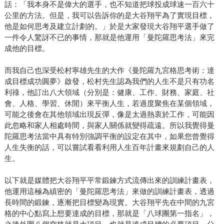
話：「我本身不是偉大的選手，也不知道把球投成球速一百六十
公里的方法。但是，我可以告訴你的是大谷翔平為了實現目標，
他是如何思考及建立計劃的。」於是大家發現大谷翔平選手做了
一件令人驚訝不已的事情，那就是他運用「曼陀羅思考法」來完
成他的目標。
而我自己也深受松村寧雄先生的大作《曼陀羅九宮格思考術：達
成目標成功圓夢》啟發，松村先生認為我們的人生不是只有功名
利祿，他訂出八大領域（分別是：健康、工作、財務、家庭、社
會、人格、學習、休閒）來平衡人生，若過度聚焦在某個領域，
可能之後會在其他領域出現反彈，像是太過熱衷於工作，可能因
此忽略和家人相處時間，與家人關係就變得疏遠。所以我覺得曼
陀羅思考法當中具有特別強調平衡的設定在其中，如果您曾覺得
人生失衡的話，可以嘗試看看利用人生百年計畫來規劃自己的人
生。
以下就是媒體把大谷翔平平常鍛鍊方式流傳出來的訓練計畫表，
他運用這極為縝密的「曼陀羅思考法」來做的訓練計畫表，透過
長時間的鍛鍊，逐漸把目標變為現實。大谷翔平先在中間的九宮
格的中心點寫上想要達成的目標，那就是「八球團第一指名」，