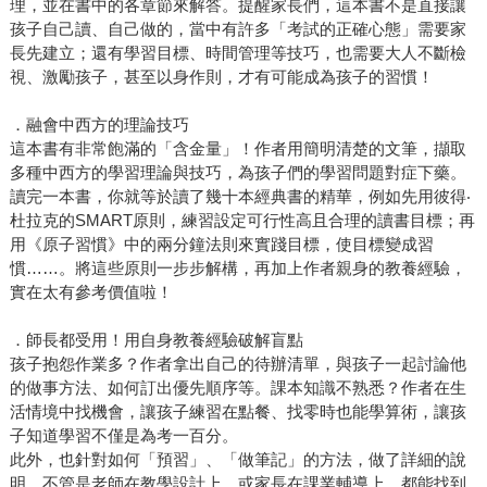
理，並在書中的各章節來解答。提醒家長們，這本書不是直接讓
孩子自己讀、自己做的，當中有許多「考試的正確心態」需要家
長先建立；還有學習目標、時間管理等技巧，也需要大人不斷檢
視、激勵孩子，甚至以身作則，才有可能成為孩子的習慣！
．融會中西方的理論技巧
這本書有非常飽滿的「含金量」！作者用簡明清楚的文筆，擷取
多種中西方的學習理論與技巧，為孩子們的學習問題對症下藥。
讀完一本書，你就等於讀了幾十本經典書的精華，例如先用彼得‧
杜拉克的SMART原則，練習設定可行性高且合理的讀書目標；再
用《原子習慣》中的兩分鐘法則來實踐目標，使目標變成習
慣……。將這些原則一步步解構，再加上作者親身的教養經驗，
實在太有參考價值啦！
．師長都受用！用自身教養經驗破解盲點
孩子抱怨作業多？作者拿出自己的待辦清單，與孩子一起討論他
的做事方法、如何訂出優先順序等。課本知識不熟悉？作者在生
活情境中找機會，讓孩子練習在點餐、找零時也能學算術，讓孩
子知道學習不僅是為考一百分。
此外，也針對如何「預習」、「做筆記」的方法，做了詳細的說
明。不管是老師在教學設計上，或家長在課業輔導上，都能找到