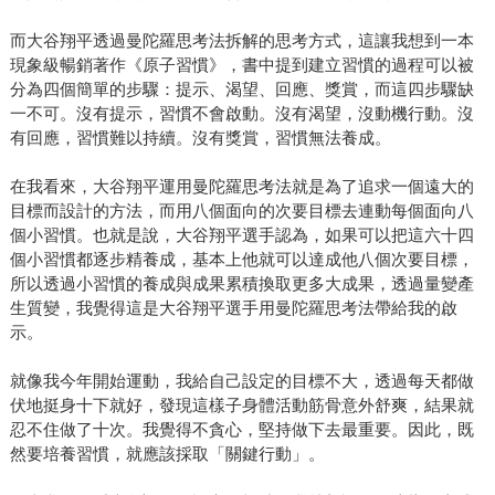
而大谷翔平透過曼陀羅思考法拆解的思考方式，這讓我想到一本
現象級暢銷著作《原子習慣》，書中提到建立習慣的過程可以被
分為四個簡單的步驟：提示、渴望、回應、獎賞，而這四步驟缺
一不可。沒有提示，習慣不會啟動。沒有渴望，沒動機行動。沒
有回應，習慣難以持續。沒有獎賞，習慣無法養成。
在我看來，大谷翔平運用曼陀羅思考法就是為了追求一個遠大的
目標而設計的方法，而用八個面向的次要目標去連動每個面向八
個小習慣。也就是說，大谷翔平選手認為，如果可以把這六十四
個小習慣都逐步精養成，基本上他就可以達成他八個次要目標，
所以透過小習慣的養成與成果累積換取更多大成果，透過量變產
生質變，我覺得這是大谷翔平選手用曼陀羅思考法帶給我的啟
示。
就像我今年開始運動，我給自己設定的目標不大，透過每天都做
伏地挺身十下就好，發現這樣子身體活動筋骨意外舒爽，結果就
忍不住做了十次。我覺得不貪心，堅持做下去最重要。因此，既
然要培養習慣，就應該採取「關鍵行動」。