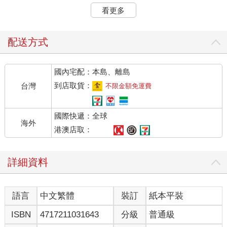
看更多
兩分鐘法則現在大家相對耳熟能詳都歸功於一本著作，那就是<<
原子習慣>>。行為改變學專家James Clear開始利用一個方法協
助自己來對抗拖延症，那就是「2分鐘法則」，我們往往會想太多
配送方式
而沒有開始，像是我女兒曾經很想要某個牌子的鉛筆盒，但因為
售價比較高，所以我們鼓勵她透過每天做家事來換取點數，當累
國內宅配：本島、離島
積到八十點之後就可以購買！女兒知道有這個目標，但要讓孩子
每天都確實執行真的不容易，有時候就是會拖延，雖然做起來不
到店取貨：
台灣
不限金額免運費
難，但就發現孩子開始找很多理由不想開始做。這樣的情況你是
否也似曾相似呢？
國際快遞：全球
海外
但最早的時候我聽到的是在一本書<<搞定>>（Getting Things
港澳店取：
Done），裡面也提到要把事情變少的一個方式就是把待辦清單變
成行動清單，如果兩分鐘之內可以馬上搞定的事情，就馬上開始
詳細資料
處理，因為某程度也是幫助自己行動暖機，而且處理完之後，也
可以順利完成一件事，而且是在非常迅速簡短的時間中，在待辦
清單當中馬上就可以把一件事情給消除掉，心裡面也會覺得比較
語言
中文繁體
裝訂
紙本平裝
輕鬆一點。例如：轉寄一封Email給客戶、寄信、領包裹、洗衣
服、洗碗等等，這種事情都可以馬上完成的話，請務必馬上行
ISBN
4717211031643
分級
普通級
動。讓心態上時時保持輕鬆且在完成行動清單的節奏感上，我覺