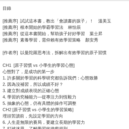
目錄
[推薦序] 試試這本書，教出「會讀書的孩子」！ 溫美玉
[推薦序] 根本開始的學霸學習法 林怡辰
[推薦序] 從這本書開始，幫助孩子好好學習 葉士昇
[推薦序] 素養學習，需仰賴有效學習策略 顏安秀
[作者序] 以曼陀羅思考法，拆解出有效學習的原子習慣
CH1 [原子習慣 vs 小學生的學習心態]
心態對了，是成功的第一步
1. 許多關於學習的科學研究都告訴我們：心態致勝
2. 因為沒補習，所以成績不好？
3. 建立對成績表現的正確心態
4. 學習的究極能力—從專注力到恆毅力
5. 抽象的心態，仍有具體的操作可調整
CH2 [原子習慣 vs 小學生的學習策略]
埋頭苦讀前，先設定學習的方向
6. 人生是無限的賽局，要建立長期的學習力
7. 打破迷思，了解學習的遊戲規則