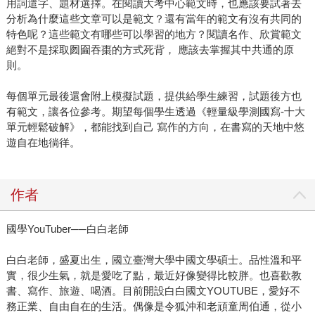
用詞遣字、題材選擇。在閱讀大考中心範文時，也應該要試著去
分析為什麼這些文章可以是範文？還有當年的範文有沒有共同的
特色呢？這些範文有哪些可以學習的地方？閱讀名作、欣賞範文
絕對不是採取囫圇吞棗的方式死背， 應該去掌握其中共通的原
則。
每個單元最後還會附上模擬試題，提供給學生練習，試題後方也
有範文，讓各位參考。期望每個學生透過《輕量級學測國寫-十大
單元輕鬆破解》，都能找到自己 寫作的方向，在書寫的天地中悠
遊自在地徜徉。
作者
國學YouTuber──白白老師
白白老師，盛夏出生，國立臺灣大學中國文學碩士。品性溫和平
實，很少生氣，就是愛吃了點，最近好像變得比較胖。也喜歡教
書、寫作、旅遊、喝酒。目前開設白白國文YOUTUBE，愛好不
務正業、自由自在的生活。偶像是令狐沖和老頑童周伯通，從小