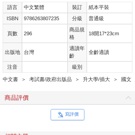
語言
中文繁體
裝訂
紙本平裝
ISBN
9786263807235
分級
普通級
商品規
頁數
296
18開17*23cm
格
適讀年
出版地
台灣
全齡適讀
齡
注音
級別
中文書
＞
考試書/政府出版品
＞
升大學/插大
＞
國文
商品評價
寫評價