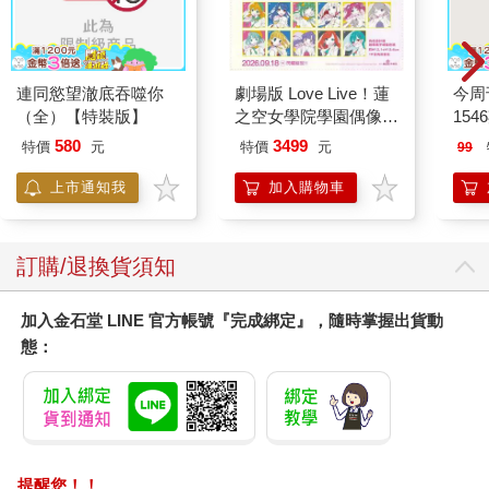
連同慾望澈底吞噬你
劇場版 Love Live！蓮
今周
（全）【特裝版】
之空女學院學園偶像俱
154
樂部 Bloom Garden
580
3499
特價
元
特價
元
99
Party蓮之空預售大套
組
上市通知我
加入購物車
訂購/退換貨須知
加入金石堂 LINE 官方帳號『完成綁定』，隨時掌握出貨動
態：
提醒您！！