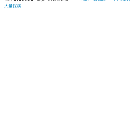
大量採購
日）。
辦理退換貨時，商品（組合商品恕無法接受單獨退貨）必須
是您收到商品時的原始狀態（包含商品本體、配件、贈品、
保證書、所有附隨資料文件及原廠內外包裝…等），請勿直
接使用原廠包裝寄送，或於原廠包裝上黏貼紙張或書寫文
字。
退回商品若無法回復原狀，將請您負擔回復原狀所需費用，
嚴重時將影響您的退貨權益。