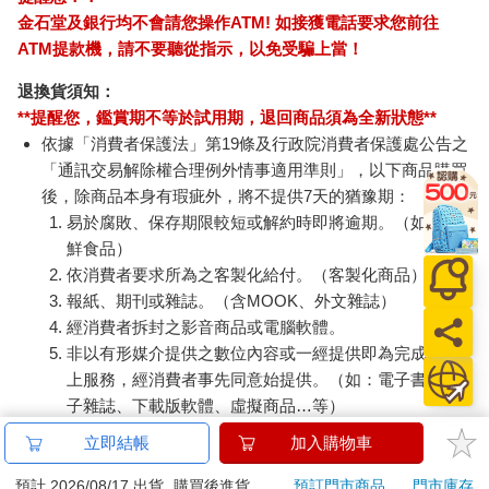
金石堂及銀行均不會請您操作ATM! 如接獲電話要求您前往
ATM提款機，請不要聽從指示，以免受騙上當！
退換貨須知：
**提醒您，鑑賞期不等於試用期，退回商品須為全新狀態**
依據「消費者保護法」第19條及行政院消費者保護處公告之
「通訊交易解除權合理例外情事適用準則」，以下商品購買
後，除商品本身有瑕疵外，將不提供7天的猶豫期：
易於腐敗、保存期限較短或解約時即將逾期。（如：生
鮮食品）
依消費者要求所為之客製化給付。（客製化商品）
報紙、期刊或雜誌。（含MOOK、外文雜誌）
經消費者拆封之影音商品或電腦軟體。
非以有形媒介提供之數位內容或一經提供即為完成之線
上服務，經消費者事先同意始提供。（如：電子書、電
子雜誌、下載版軟體、虛擬商品…等）
已拆封之個人衛生用品。（如：內衣褲、刮鬍刀、除毛
立即結帳
加入購物車
刀…等）
若非上列種類商品，均享有到貨7天的猶豫期（含例假
預計 2026/08/17 出貨
購買後進貨
預訂門市商品
門市庫存