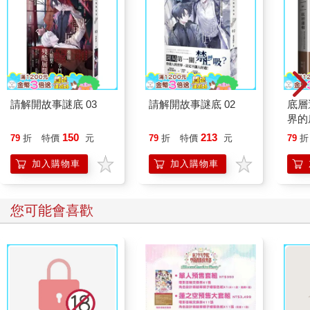
請解開故事謎底 03
請解開故事謎底 02
底層
界的
150
213
79
折
特價
元
79
折
特價
元
79
折
加入購物車
加入購物車
您可能會喜歡