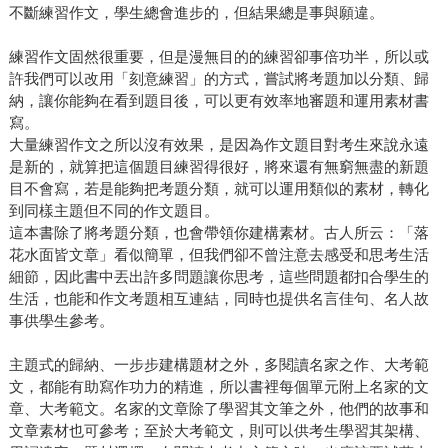
不斷練習作文，學生總會進步的，但結果總是事與願違。
練習作文固然很重要，但是漫無目的的練習卻事倍功半，所以或
許我們可以改用「刻意練習」的方式，嘗試將考題加以分類、歸
納，讓你能夠在看到題目後，可以更有效率地審題和運用素材書
寫。
大量練習作文之所以沒有效果，是因為作文題目對考生來說永遠
是新的，就算把這個題目練習得很好，將來還有無窮無盡的新題
目不會寫，若是能夠把考題分類，就可以運用類似的素材，轉化
到同樣主題但不同的作文題目。
這本書除了將考題分類，也會帶領你建構素材。古人所云：「落
花水面皆文章」看似簡單，但我們卻不曾注意去感受和思考生活
細節，因此書中丟出許多問題讓你思考，這些問題都扣合學生的
生活，也能和作文考題相互連結，同時也提供名言佳句、名人故
事供學生參考。
主題式的歸納、一步步建構題材之外，多閱讀名家之作、大考範
文，都能有助寫作功力的精進，所以書裡每個單元附上名家的文
章、大考範文。名家的文章除了學習其文筆之外，他們的故事和
文章素材也可參考；至於大考範文，則可以供考生學習其架構、