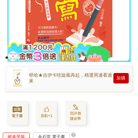
呀哈★吉伊卡哇旋風再起，精選周邊看過
加購
來
寫評價
電子書
喜歡+1
賺金幣
?
紙本平裝
金石堂 電子書