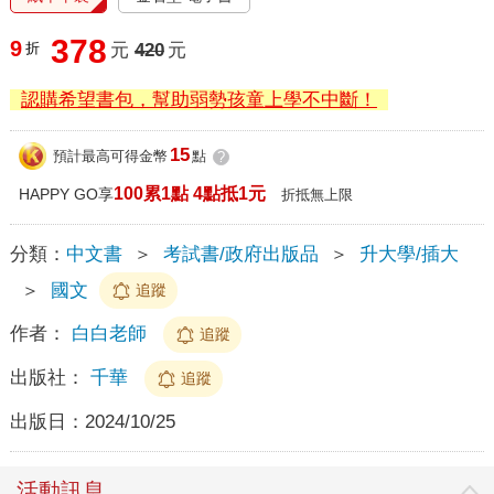
378
9
折
元
420
元
認購希望書包，幫助弱勢孩童上學不中斷！
15
預計最高可得金幣
點
?
100累1點 4點抵1元
HAPPY GO享
折抵無上限
分類：
中文書
＞
考試書/政府出版品
＞
升大學/插大
＞
國文
追蹤
作者：
白白老師
追蹤
出版社：
千華
追蹤
出版日：
2024/10/25
活動訊息