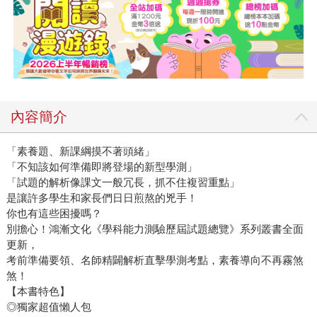
內容簡介
「素養題、新課綱摸不著頭緒」
「不知該如何準備即將登場的新型學測」
「試題的解析像課文一般冗長，抓不住複習重點」
是讓許多學生和家長們日日煎熬的兇手！
你也有這些困擾嗎？
別擔心！鴻漸文化《學科能力測驗歷屆試題總覽》系列叢書全面
更新，
考前準備要領、名師精闢解析直擊學測考點，素養導向不再霧煞
煞！
【本書特色】
◎獨家超值懶人包