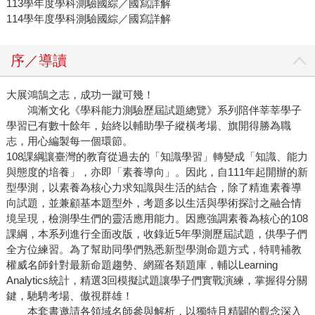
113學年度學科測驗國綜／國寫詳解
114學年度學科測驗國綜／國寫詳解
序／導讀
大展鴻鵠之志，成功一蹴可幾！
鴻漸文化《學科能力測驗歷屆試題總覽》系列陪伴莘莘學子
學習已有數十餘年，始終以輔助學子縱橫考場、旗開得勝為職
志，用心編製每一個環節。
108課綱讓臺灣的教育從過去的「知識學習」轉變成「知識、能力
與態度的培養」，亦即「素養導向」。因此，自111年起開辦的新
型學測，以素養為核心力求知識與生活的結合，除了精進素養導
向試題，並兼顧基本題型外，考題多以生活與學術探討之融合情
境呈現，檢測學生們的靈活應用能力。因應強調素養為核心的108
課綱，本系列進行全面改版，收錄近5年學測歷屆試題，供學子們
全方位練習。為了幫助同學們熟悉新型學測命題方式，特聘補教
權威名師針對最新命題趨勢、網羅各類題庫，輔以Learning
Analytics統計，精選3回模擬試題讓學子們實戰演練，掌握得分關
鍵，馳騁考場、傲視群雄！
本套書邀請各領域名師參與解析，以獨特且精闢的觀念深入