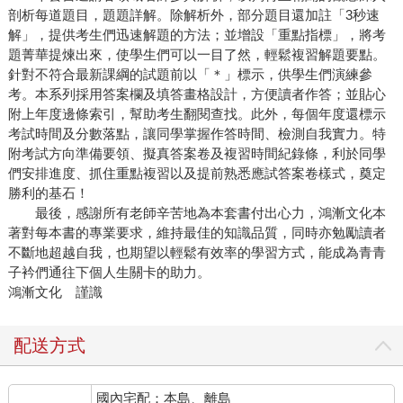
剖析每道題目，題題詳解。除解析外，部分題目還加註「3秒速
解」，提供考生們迅速解題的方法；並增設「重點指標」，將考
題菁華提煉出來，使學生們可以一目了然，輕鬆複習解題要點。
針對不符合最新課綱的試題前以「＊」標示，供學生們演練參
考。本系列採用答案欄及填答畫格設計，方便讀者作答；並貼心
附上年度邊條索引，幫助考生翻閱查找。此外，每個年度還標示
考試時間及分數落點，讓同學掌握作答時間、檢測自我實力。特
附考試方向準備要領、擬真答案卷及複習時間紀錄條，利於同學
們安排進度、抓住重點複習以及提前熟悉應試答案卷樣式，奠定
勝利的基石！
最後，感謝所有老師辛苦地為本套書付出心力，鴻漸文化本
著對每本書的專業要求，維持最佳的知識品質，同時亦勉勵讀者
不斷地超越自我，也期望以輕鬆有效率的學習方式，能成為青青
子衿們通往下個人生關卡的助力。
鴻漸文化 謹識
配送方式
國內宅配：本島、離島