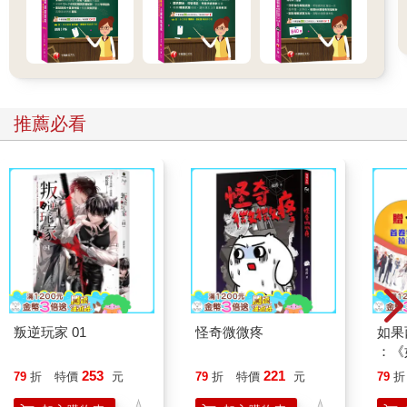
推薦必看
叛逆玩家 01
怪奇微微疼
如果
：《
喵》
253
221
79
折
特價
元
79
折
特價
元
79
折
【首