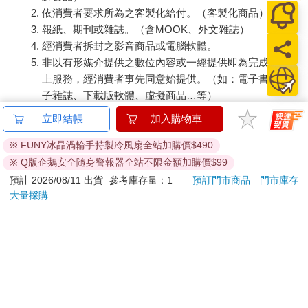
依消費者要求所為之客製化給付。（客製化商品）
報紙、期刊或雜誌。（含MOOK、外文雜誌）
經消費者拆封之影音商品或電腦軟體。
非以有形媒介提供之數位內容或一經提供即為完成之線
上服務，經消費者事先同意始提供。（如：電子書、電
子雜誌、下載版軟體、虛擬商品…等）
已拆封之個人衛生用品。（如：內衣褲、刮鬍刀、除毛
立即結帳
加入購物車
刀…等）
若非上列種類商品，均享有到貨7天的猶豫期（含例假
※ FUNY冰晶渦輪手持製冷風扇全站加購價$490
日）。
※ Q版企鵝安全隨身警報器全站不限金額加購價$99
辦理退換貨時，商品（組合商品恕無法接受單獨退貨）必須
預計 2026/08/11 出貨
參考庫存量：1
預訂門市商品
門市庫存
是您收到商品時的原始狀態（包含商品本體、配件、贈品、
大量採購
保證書、所有附隨資料文件及原廠內外包裝…等），請勿直
接使用原廠包裝寄送，或於原廠包裝上黏貼紙張或書寫文
字。
退回商品若無法回復原狀，將請您負擔回復原狀所需費用，
嚴重時將影響您的退貨權益。