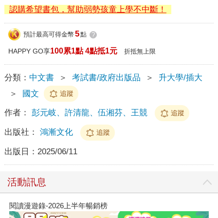
認購希望書包，幫助弱勢孩童上學不中斷！
5
預計最高可得金幣
點
?
100累1點 4點抵1元
HAPPY GO享
折抵無上限
分類：
中文書
＞
考試書/政府出版品
＞
升大學/插大
＞
國文
追蹤
作者：
彭元岐、許清龍、伍湘芬、王競
追蹤
出版社：
鴻漸文化
追蹤
出版日：
2025/06/11
活動訊息
閱讀漫遊錄-2026上半年暢銷榜