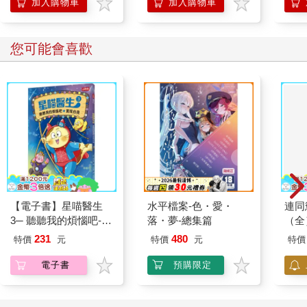
加入購物車
加入購物車
您可能會喜歡
【電子書】星喵醫生
水平檔案-色・愛・
連同
3─ 聽聽我的煩惱吧-實
落・夢-總集篇
（全
現自我
231
480
特價
元
特價
元
特價
電子書
預購限定