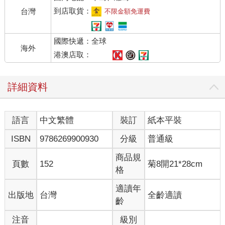
到店取貨：
台灣
不限金額免運費
國際快遞：全球
海外
港澳店取：
詳細資料
語言
中文繁體
裝訂
紙本平裝
ISBN
9786269900930
分級
普通級
商品規
頁數
152
菊8開21*28cm
格
適讀年
出版地
台灣
全齡適讀
齡
注音
級別