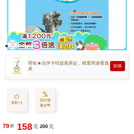
呀哈★吉伊卡哇旋風再起，精選周邊看過
加購
來
寫評價
喜歡+1
賺金幣
158
79
折
元
200
元