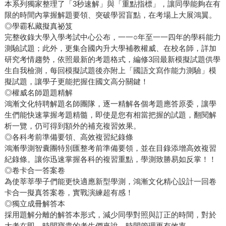
本系列獨家整理了「3秒速解」與「重點指標」，讓同學能夠在有
限的時間內掌握解題要領、突破學習盲點，在考場上大展鴻翼。
◎學霸私藏擬真祕笈
完整收錄大學入學考試中心公布，一一○年至一一四年的學科能力
測驗試題；此外，更集合國內升大學補教權威、在校名師，詳加
研究考情趨勢，依照最新的考題格式，編修3回最新模擬試題供學
生自我檢測，每回模擬試題後亦附上「國語文寫作能力測驗」模
擬試題，讓學子更能把握住國文高分關鍵！
◎權威名師題題精解
鴻漸文化特聘解題名師團隊，逐一精解各個考題應答原委，讓學
生們能快速掌握考題精髓，即使是您有相當把握的試題，翻閱解
析一覽，仍可得到額外的補充複習效果。
◎各科考前準備要領、高效複習紀錄條
鴻漸學測智囊團特別匯整考前準備要領，並在目錄添增高效複習
紀錄條。讓你迅速掌握各科的複習重點，學測致勝易如反掌！！
◎卷卡合一答案卷
為使莘莘學子們能更快適應新型學測，鴻漸文化精心設計一回卷
卡合一擬真答案卷，實戰演練超有感！
◎獨立成冊解答本
採用題解分離的解答本形式，減少同學對照與訂正的時間，對於
大考在即、時間寶貴的考生們來說，時間管理更有效率。